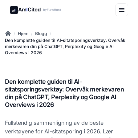
Am
I
Cited
by
FlowHunt
/
/
/
Hjem
Blogg
Home
Den komplette guiden til AI-sitatsporingsverktøy: Overvåk
merkevaren din på ChatGPT, Perplexity og Google AI
Overviews i 2026
Den komplette guiden til AI-
sitatsporingsverktøy: Overvåk merkevaren
din på ChatGPT, Perplexity og Google AI
Overviews i 2026
Fullstendig sammenligning av de beste
verktøyene for AI-sitatsporing i 2026. Lær