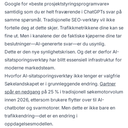
Google for «beste prosjektstyringsprogramvare»
samtidig som du er helt fraværende i ChatGPTs svar på
samme spørsmål. Tradisjonelle SEO-verktøy vil ikke
fortelle deg at dette skjer. Trafikkmetrikkene dine kan se
fine ut. Men i kanalene der de faktiske kjøperne dine tar
beslutninger—AI-genererte svar—er du usynlig.
Dette er den nye synlighetskrisen. Og det er derfor AI-
sitatsporingsverktøy har blitt essensiell infrastruktur for
moderne markedsteam.
Hvorfor AI-sitatsporingsverktøy ikke lenger er valgfrie
Søkelandskapet er i grunnleggende endring.
Gartner
spår en nedgang
på 25 % i tradisjonell søkemotorvolum
innen 2026, ettersom brukere flytter over til AI-
chatboter og svarmotorer. Men dette er ikke bare en
trafikkendring—det er en endring i
oppdagelsesmodellen.