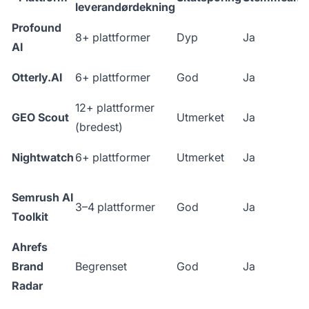
leverandørdekning
Profound
8+ plattformer
Dyp
Ja
AI
Otterly.AI
6+ plattformer
God
Ja
12+ plattformer
GEO Scout
Utmerket
Ja
(bredest)
Nightwatch
6+ plattformer
Utmerket
Ja
Semrush AI
3–4 plattformer
God
Ja
Toolkit
Ahrefs
Brand
Begrenset
God
Ja
Radar