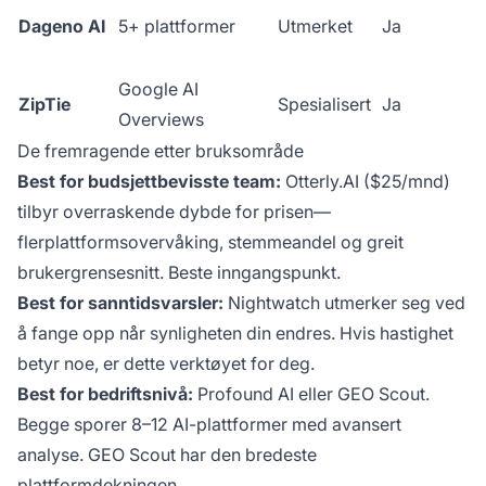
Dageno AI
5+ plattformer
Utmerket
Ja
Google AI
ZipTie
Spesialisert
Ja
Overviews
De fremragende etter bruksområde
Best for budsjettbevisste team:
Otterly.AI ($25/mnd)
tilbyr overraskende dybde for prisen—
flerplattformsovervåking, stemmeandel og greit
brukergrensesnitt. Beste inngangspunkt.
Best for sanntidsvarsler:
Nightwatch utmerker seg ved
å fange opp når synligheten din endres. Hvis hastighet
betyr noe, er dette verktøyet for deg.
Best for bedriftsnivå:
Profound AI eller GEO Scout.
Begge sporer 8–12 AI-plattformer med avansert
analyse. GEO Scout har den bredeste
plattformdekningen.