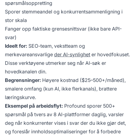
spørsmålsoppretting
Sporer stemmeandel og konkurrentsammenligning i
stor skala
Fanger opp faktiske grensesnittsvar (ikke bare API-
svar)
Ideelt for:
SEO-team, vekstteam og
merkevareansvarlige
der AI-synlighet
er hovedfokuset.
Disse verktøyene utmerker seg når AI-søk er
hovedkanalen din.
Begrensninger:
Høyere kostnad ($25–500+/måned),
smalere omfang (kun AI, ikke flerkanals), brattere
læringskurve.
Eksempel på arbeidsflyt:
Profound sporer 500+
spørsmål på tvers av 8 AI-plattformer daglig, varsler
deg når konkurrenter vises i svar der du ikke gjør det,
og foreslår innholdsoptimaliseringer for å forbedre