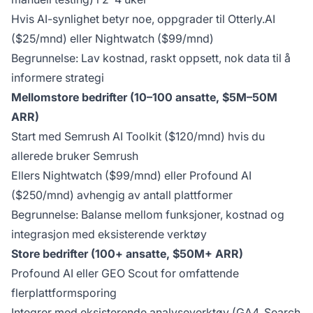
Hvis AI-synlighet betyr noe, oppgrader til Otterly.AI
($25/mnd) eller Nightwatch ($99/mnd)
Begrunnelse: Lav kostnad, raskt oppsett, nok data til å
informere strategi
Mellomstore bedrifter (10–100 ansatte, $5M–50M
ARR)
Start med Semrush AI Toolkit ($120/mnd) hvis du
allerede bruker Semrush
Ellers Nightwatch ($99/mnd) eller Profound AI
($250/mnd) avhengig av antall plattformer
Begrunnelse: Balanse mellom funksjoner, kostnad og
integrasjon med eksisterende verktøy
Store bedrifter (100+ ansatte, $50M+ ARR)
Profound AI eller GEO Scout for omfattende
flerplattformsporing
Integrer med eksisterende analyseverktøy (GA4, Search