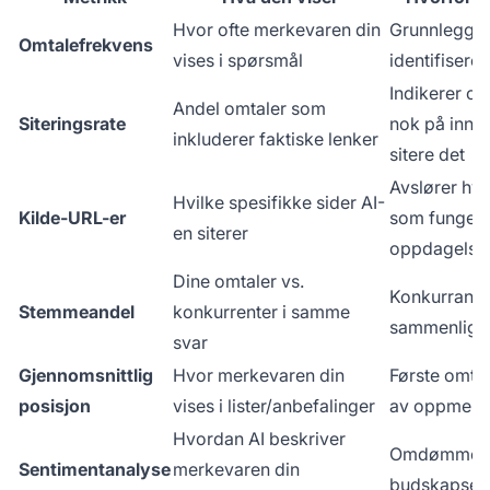
Hvor ofte merkevaren din
Grunnleggen
Omtalefrekvens
vises i spørsmål
identifisere
Indikerer om
Andel omtaler som
Siteringsrate
nok på innhol
inkluderer faktiske lenker
sitere det
Avslører hvi
Hvilke spesifikke sider AI-
Kilde-URL-er
som fungerer
en siterer
oppdagelse
Dine omtaler vs.
Konkurranse
Stemmeandel
konkurrenter i samme
sammenlign
svar
Gjennomsnittlig
Hvor merkevaren din
Første omta
posisjon
vises i lister/anbefalinger
av oppmerk
Hvordan AI beskriver
Omdømmehe
Sentimentanalyse
merkevaren din
budskapseffe