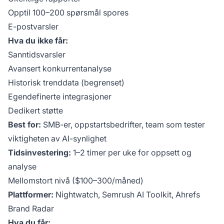
Opptil 100–200 spørsmål spores
E-postvarsler
Hva du ikke får:
Sanntidsvarsler
Avansert konkurrentanalyse
Historisk trenddata (begrenset)
Egendefinerte integrasjoner
Dedikert støtte
Best for:
SMB-er, oppstartsbedrifter, team som tester
viktigheten av AI-synlighet
Tidsinvestering:
1–2 timer per uke for oppsett og
analyse
Mellomstort nivå ($100–300/måned)
Plattformer:
Nightwatch, Semrush AI Toolkit, Ahrefs
Brand Radar
Hva du får: