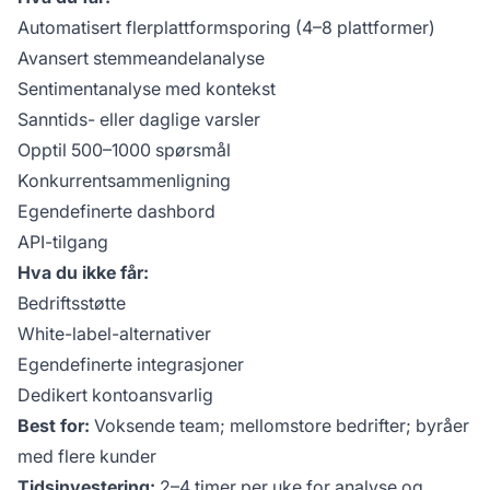
Automatisert flerplattformsporing (4–8 plattformer)
Avansert stemmeandelanalyse
Sentimentanalyse med kontekst
Sanntids- eller daglige varsler
Opptil 500–1000 spørsmål
Konkurrentsammenligning
Egendefinerte dashbord
API-tilgang
Hva du ikke får:
Bedriftsstøtte
White-label-alternativer
Egendefinerte integrasjoner
Dedikert kontoansvarlig
Best for:
Voksende team; mellomstore bedrifter; byråer
med flere kunder
Tidsinvestering:
2–4 timer per uke for analyse og