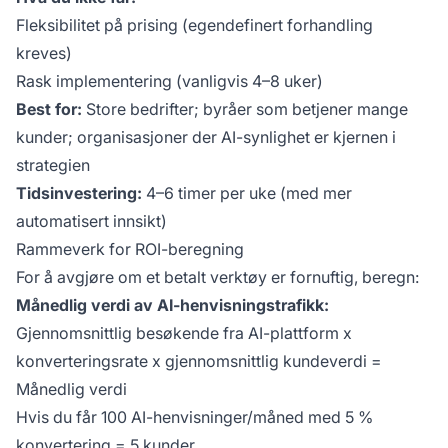
Fleksibilitet på prising (egendefinert forhandling
kreves)
Rask implementering (vanligvis 4–8 uker)
Best for:
Store bedrifter; byråer som betjener mange
kunder; organisasjoner der AI-synlighet er kjernen i
strategien
Tidsinvestering:
4–6 timer per uke (med mer
automatisert innsikt)
Rammeverk for ROI-beregning
For å avgjøre om et betalt verktøy er fornuftig, beregn:
Månedlig verdi av AI-henvisningstrafikk:
Gjennomsnittlig besøkende fra AI-plattform x
konverteringsrate x gjennomsnittlig kundeverdi =
Månedlig verdi
Hvis du får 100 AI-henvisninger/måned med 5 %
konvertering = 5 kunder