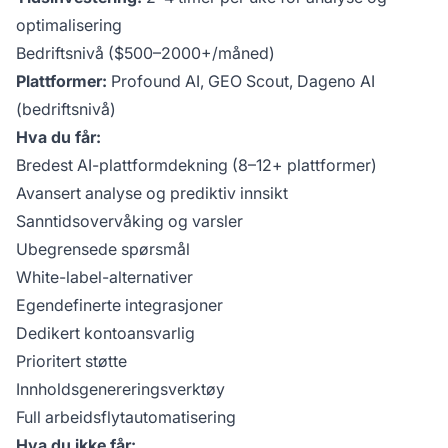
optimalisering
Bedriftsnivå ($500–2000+/måned)
Plattformer:
Profound AI, GEO Scout, Dageno AI
(bedriftsnivå)
Hva du får:
Bredest AI-plattformdekning (8–12+ plattformer)
Avansert analyse og prediktiv innsikt
Sanntidsovervåking og varsler
Ubegrensede spørsmål
White-label-alternativer
Egendefinerte integrasjoner
Dedikert kontoansvarlig
Prioritert støtte
Innholdsgenereringsverktøy
Full arbeidsflytautomatisering
Hva du ikke får: