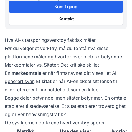
Kom i gang
Kontakt
Hva AI-sitatsporingsverktøy faktisk måler
Før du velger et verktøy, må du forstå hva disse
plattformene måler og hvorfor hver metrikk betyr noe.
Merkeomtaler vs. Sitater: Det kritiske skillet
En
merkeomtale
er når firmanavnet ditt vises i et
AI-
generert svar
. Et
sitat
er når AI-en eksplisitt lenke til
eller refererer til innholdet ditt som en kilde.
Begge deler betyr noe, men sitater betyr mer. En omtale
etablerer tilstedeværelse. Et sitat etablerer troverdighet
og driver henvisningstrafikk.
De syv kjernemetrikkene hvert verktøy sporer
Metrikk
Hva den viser
Hvorfor d