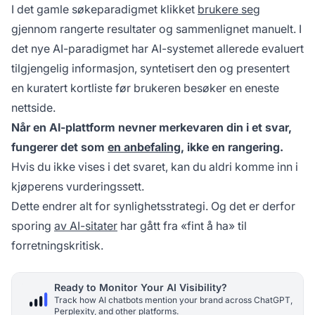
I det gamle søkeparadigmet klikket
brukere seg
gjennom rangerte resultater og sammenlignet manuelt. I
det nye AI-paradigmet har AI-systemet allerede evaluert
tilgjengelig informasjon, syntetisert den og presentert
en kuratert kortliste før brukeren besøker en eneste
nettside.
Når en AI-plattform nevner merkevaren din i et svar,
fungerer det som
en anbefaling
, ikke en rangering.
Hvis du ikke vises i det svaret, kan du aldri komme inn i
kjøperens vurderingssett.
Dette endrer alt for synlighetsstrategi. Og det er derfor
sporing
av AI-sitater
har gått fra «fint å ha» til
forretningskritisk.
Ready to Monitor Your AI Visibility?
Track how AI chatbots mention your brand across ChatGPT,
Perplexity, and other platforms.