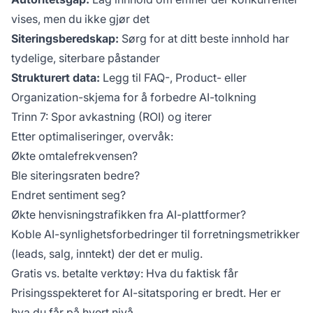
vises, men du ikke gjør det
Siteringsberedskap:
Sørg for at ditt beste innhold har
tydelige, siterbare påstander
Strukturert data:
Legg til FAQ-, Product- eller
Organization-skjema for å forbedre AI-tolkning
Trinn 7: Spor avkastning (ROI) og iterer
Etter optimaliseringer, overvåk:
Økte omtalefrekvensen?
Ble siteringsraten bedre?
Endret sentiment seg?
Økte henvisningstrafikken fra AI-plattformer?
Koble AI-synlighetsforbedringer til forretningsmetrikker
(leads, salg, inntekt) der det er mulig.
Gratis vs. betalte verktøy: Hva du faktisk får
Prisingsspekteret for AI-sitatsporing er bredt. Her er
hva du får på hvert nivå.