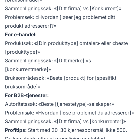
Sammenligningssøk: «[Ditt firma] vs [Konkurrent]»
Problemsøk: «Hvordan [løser jeg problemet ditt
produkt adresserer]?»
For e-handel:
Produktsøk: «[Din produkttype] omtaler» eller «beste
[produkttype]»
Sammenligningssøk: «[Ditt merke] vs
[konkurrentmerke]»
Bruksområdesøk: «Beste [produkt] for [spesifikt
bruksområde]»
For B2B-tjenester:
Autoritetssøk: «Beste [tjenestetype]-selskaper»
Problemsøk: «Hvordan [løse problemet du adresserer]»
Sammenligningssøk: «[Ditt firma] vs [konkurrenter]»
Profftips:
Start med 20–30 kjernespørsmål, ikke 500.
Du kan utvide etter at grunnlinjen er etablert.