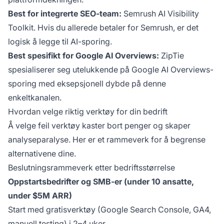
Best for integrerte SEO-team:
Semrush AI Visibility
Toolkit. Hvis du allerede betaler for Semrush, er det
logisk å legge til AI-sporing.
Best spesifikt for Google AI Overviews:
ZipTie
spesialiserer seg utelukkende på Google AI Overviews-
sporing med eksepsjonell dybde på denne
enkeltkanalen.
Hvordan velge riktig verktøy for din bedrift
Å velge feil verktøy kaster bort penger og skaper
analyseparalyse. Her er et rammeverk for å begrense
alternativene dine.
Beslutningsrammeverk etter bedriftsstørrelse
Oppstartsbedrifter og SMB-er (under 10 ansatte,
under $5M ARR)
Start med gratisverktøy (Google Search Console, GA4,
manuell testing) i 2–4 uker