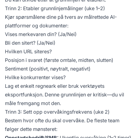
Trinn 2: Etabler grunnlinjemålinger (uke 1–2)
Kjør spørsmålene dine på tvers av målrettede AI-
plattformer og dokumenter:
Vises merkevaren din? (Ja/Nei)
Bli den sitert? (Ja/Nei)
Hvilken URL siteres?
Posisjon i svaret (første omtale, midten, slutten)
Sentiment (positivt, nøytralt, negativt)
Hvilke konkurrenter vises?
Lag et enkelt regneark eller bruk verktøyets
eksportfunksjon. Denne grunnlinjen er kritisk—du vil
måle fremgang mot den.
Trinn 3: Sett opp overvåkingsfrekvens (uke 2)
Bestem hvor ofte du skal overvåke. De fleste team
følger dette mønsteret:
Oppstartsbedrift/SMB:
Ukentlig overvåking (1–2 timer)