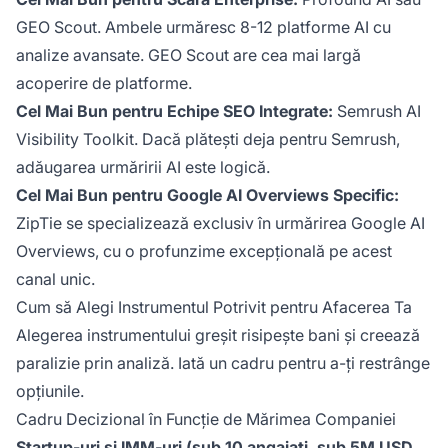
GEO Scout. Ambele urmăresc 8-12 platforme AI cu
analize avansate. GEO Scout are cea mai largă
acoperire de platforme.
Cel Mai Bun pentru Echipe SEO Integrate:
Semrush AI
Visibility Toolkit. Dacă plătești deja pentru Semrush,
adăugarea urmăririi AI este logică.
Cel Mai Bun pentru Google AI Overviews Specific:
ZipTie se specializează exclusiv în urmărirea Google AI
Overviews, cu o profunzime excepțională pe acest
canal unic.
Cum să Alegi Instrumentul Potrivit pentru Afacerea Ta
Alegerea instrumentului greșit risipește bani și creează
paralizie prin analiză. Iată un cadru pentru a-ți restrânge
opțiunile.
Cadru Decizional în Funcție de Mărimea Companiei
Startup-uri și IMM-uri (sub 10 angajați, sub 5M USD