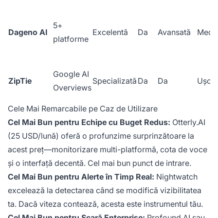
5+
Dageno AI
Excelentă
Da
Avansată
Medi
platforme
Google AI
ZipTie
Specializată
Da
Da
Ușoa
Overviews
Cele Mai Remarcabile pe Caz de Utilizare
Cel Mai Bun pentru Echipe cu Buget Redus:
Otterly.AI
(25 USD/lună) oferă o profunzime surprinzătoare la
acest preț—monitorizare multi-platformă, cota de voce
și o interfață decentă. Cel mai bun punct de intrare.
Cel Mai Bun pentru Alerte în Timp Real:
Nightwatch
excelează la detectarea când se modifică vizibilitatea
ta. Dacă viteza contează, acesta este instrumentul tău.
Cel Mai Bun pentru Scară Enterprise:
Profound AI sau