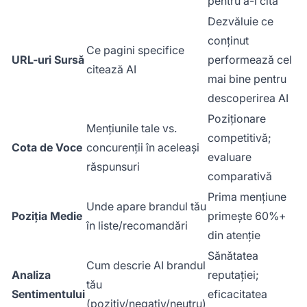
pentru a-l cita
Dezvăluie ce
conținut
Ce pagini specifice
URL-uri Sursă
performează cel
citează AI
mai bine pentru
descoperirea AI
Poziționare
Mențiunile tale vs.
competitivă;
Cota de Voce
concurenții în aceleași
evaluare
răspunsuri
comparativă
Prima mențiune
Unde apare brandul tău
Poziția Medie
primește 60%+
în liste/recomandări
din atenție
Sănătatea
Cum descrie AI brandul
Analiza
reputației;
tău
Sentimentului
eficacitatea
(pozitiv/negativ/neutru)