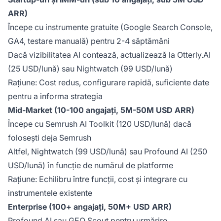
ARR)
Începe cu instrumente gratuite (Google Search Console,
GA4, testare manuală) pentru 2-4 săptămâni
Dacă vizibilitatea AI contează, actualizează la Otterly.AI
(25 USD/lună) sau Nightwatch (99 USD/lună)
Rațiune: Cost redus, configurare rapidă, suficiente date
pentru a informa strategia
Mid-Market (10-100 angajați, 5M-50M USD ARR)
Începe cu Semrush AI Toolkit (120 USD/lună) dacă
folosești deja Semrush
Altfel, Nightwatch (99 USD/lună) sau Profound AI (250
USD/lună) în funcție de numărul de platforme
Rațiune: Echilibru între funcții, cost și integrare cu
instrumentele existente
Enterprise (100+ angajați, 50M+ USD ARR)
Profound AI sau GEO Scout pentru urmărire