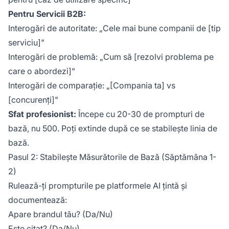
Pentru Servicii B2B:
Interogări de autoritate: „Cele mai bune companii de [tip
serviciu]"
Interogări de problemă: „Cum să [rezolvi problema pe
care o abordezi]"
Interogări de comparație: „[Compania ta] vs
[concurenți]"
Sfat profesionist:
Începe cu 20-30 de prompturi de
bază, nu 500. Poți extinde după ce se stabilește linia de
bază.
Pasul 2: Stabilește Măsurătorile de Bază (Săptămâna 1-
2)
Rulează-ți prompturile pe platformele AI țintă și
documentează:
Apare brandul tău? (Da/Nu)
Este citat? (Da/Nu)