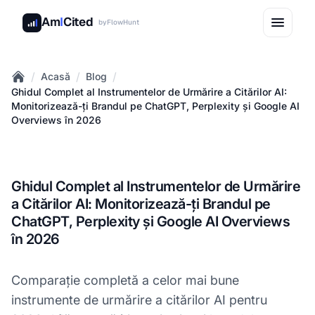
Am
I
Cited
by
FlowHunt
/
/
/
Acasă
Blog
Home
Ghidul Complet al Instrumentelor de Urmărire a Citărilor AI:
Monitorizează-ți Brandul pe ChatGPT, Perplexity și Google AI
Overviews în 2026
Ghidul Complet al Instrumentelor de Urmărire
a Citărilor AI: Monitorizează-ți Brandul pe
ChatGPT, Perplexity și Google AI Overviews
în 2026
Comparație completă a celor mai bune
instrumente de urmărire a citărilor AI pentru