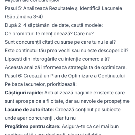
Pasul 5: Analizează Rezultatele și Identifică Lacunele
(Săptămâna 3-4)
După 2-4 săptămâni de date, caută modele:
Ce prompturi te menționează? Care nu?
Sunt concurenții citați cu surse pe care tu nu le ai?
Este conținutul tău prea vechi sau nu este descoperibil?
Lipsești din interogările cu intenție comercială?
Această analiză informează strategia ta de optimizare.
Pasul 6: Creează un Plan de Optimizare a Conținutului
Pe baza lacunelor, prioritizează:
Câștiguri rapide:
Actualizează paginile existente care
sunt aproape de a fi citate, dar au nevoie de prospețime
Lacune de autoritate:
Creează conținut pe subiecte
unde apar concurenții, dar tu nu
Pregătirea pentru citare:
Asigură-te că cel mai bun
conținut al tău are declarații clare și citabile