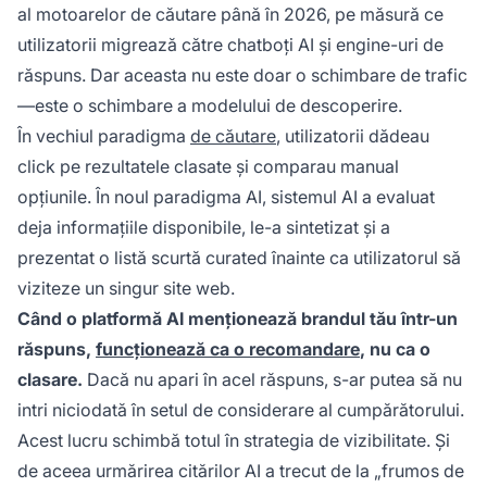
al motoarelor de căutare până în 2026, pe măsură ce
utilizatorii migrează către chatboți AI și engine-uri de
răspuns. Dar aceasta nu este doar o schimbare de trafic
—este o schimbare a modelului de descoperire.
În vechiul paradigma
de căutare
, utilizatorii dădeau
click pe rezultatele clasate și comparau manual
opțiunile. În noul paradigma AI, sistemul AI a evaluat
deja informațiile disponibile, le-a sintetizat și a
prezentat o listă scurtă curated înainte ca utilizatorul să
viziteze un singur site web.
Când o platformă AI menționează brandul tău într-un
răspuns,
funcționează ca o recomandare
, nu ca o
clasare.
Dacă nu apari în acel răspuns, s-ar putea să nu
intri niciodată în setul de considerare al cumpărătorului.
Acest lucru schimbă totul în strategia de vizibilitate. Și
de aceea urmărirea citărilor AI a trecut de la „frumos de