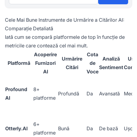
Cele Mai Bune Instrumente de Urmărire a Citărilor AI:
Comparație Detaliată
Iată cum se compară platformele de top în funcție de
metricile care contează cel mai mult.
Acoperire
Cota
Urmărire
Analiză
Ușu
Platformă
Furnizori
de
Citări
Sentiment
Confi
AI
Voce
Profound
8+
Profundă
Da
Avansată
Medi
AI
platforme
6+
Otterly.AI
Bună
Da
De bază
Ușoa
platforme