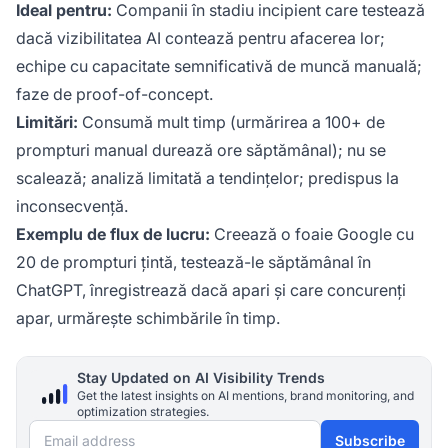
Ideal pentru:
Companii în stadiu incipient care testează
dacă vizibilitatea AI contează pentru afacerea lor;
echipe cu capacitate semnificativă de muncă manuală;
faze de proof-of-concept.
Limitări:
Consumă mult timp (urmărirea a 100+ de
prompturi manual durează ore săptămânal); nu se
scalează; analiză limitată a tendințelor; predispus la
inconsecvență.
Exemplu de flux de lucru:
Creează o foaie Google cu
20 de prompturi țintă, testează-le săptămânal în
ChatGPT, înregistrează dacă apari și care concurenți
apar, urmărește schimbările în timp.
Stay Updated on AI Visibility Trends
Get the latest insights on AI mentions, brand monitoring, and
optimization strategies.
Email address
Subscribe