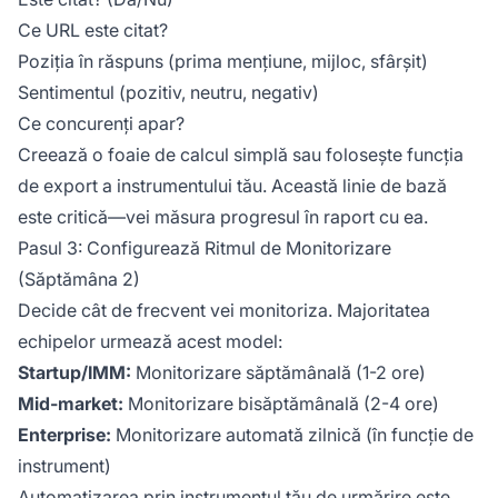
Ce URL este citat?
Poziția în răspuns (prima mențiune, mijloc, sfârșit)
Sentimentul (pozitiv, neutru, negativ)
Ce concurenți apar?
Creează o foaie de calcul simplă sau folosește funcția
de export a instrumentului tău. Această linie de bază
este critică—vei măsura progresul în raport cu ea.
Pasul 3: Configurează Ritmul de Monitorizare
(Săptămâna 2)
Decide cât de frecvent vei monitoriza. Majoritatea
echipelor urmează acest model:
Startup/IMM:
Monitorizare săptămânală (1-2 ore)
Mid-market:
Monitorizare bisăptămânală (2-4 ore)
Enterprise:
Monitorizare automată zilnică (în funcție de
instrument)
Automatizarea prin instrumentul tău de urmărire este