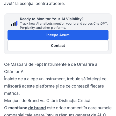
avut" la esențial pentru afacere.
Ready to Monitor Your AI Visibility?
Track how AI chatbots mention your brand across ChatGPT,
Perplexity, and other platforms.
Începe Acum
Contact
Ce Măsoară de Fapt Instrumentele de Urmărire a
Citărilor AI
Înainte de a alege un instrument, trebuie să înțelegi ce
măsoară aceste platforme și de ce contează fiecare
metrică.
Mențiuni de Brand vs. Citări: Distincția Critică
O
mențiune
de brand
este orice moment în care numele
companiei tale apare într-un răspuns generat de AI. O