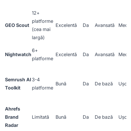
12+
platforme
GEO Scout
Excelentă
Da
Avansată
Medi
(cea mai
largă)
6+
Nightwatch
Excelentă
Da
Avansată
Medi
platforme
Semrush AI
3-4
Bună
Da
De bază
Ușoa
Toolkit
platforme
Ahrefs
Brand
Limitată
Bună
Da
De bază
Ușoa
Radar