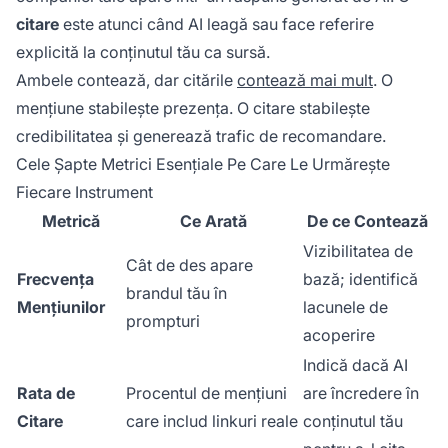
citare
este atunci când AI leagă sau face referire
explicită la conținutul tău ca sursă.
Ambele contează, dar citările
contează mai mult
. O
mențiune stabilește prezența. O citare stabilește
credibilitatea și generează trafic de recomandare.
Cele Șapte Metrici Esențiale Pe Care Le Urmărește
Fiecare Instrument
Metrică
Ce Arată
De ce Contează
Vizibilitatea de
Cât de des apare
Frecvența
bază; identifică
brandul tău în
Mențiunilor
lacunele de
prompturi
acoperire
Indică dacă AI
Rata de
Procentul de mențiuni
are încredere în
Citare
care includ linkuri reale
conținutul tău