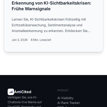
Erkennung von KI-Sichtbarkeitskrisen:
Frühe Warnsignale
Lernen Sie, KI-Sichtbarkeitskrisen frühzeitig mit
Echtzeitüberwachung, Sentimentanalyse und
Anomalieerkennung zu erkennen. Entdecken Sie
Warnsignale und Best Pr...
Jan 3, 2026
8 Min. Lesezeit
PRODUKT
Am
I
Cited
Verfolgen Sie, wie KI-
AI Visibility
Chatbots Ihre Marke auf
AI Rank Tracker
ChatGPT, Perplexity und