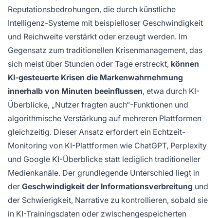
Reputationsbedrohungen, die durch künstliche
erfordert ein Echtzeit-Monitoring von KI-
Plattformen wie ChatGPT, Perplexity und
Intelligenz-Systeme mit beispielloser Geschwindigkeit
Google KI-Überblicke, nicht nur von
und Reichweite verstärkt oder erzeugt werden. Im
traditionellen Medienkanälen. Der
Gegensatz zum traditionellen Krisenmanagement, das
grundlegende Unterschied liegt in der
sich meist über Stunden oder Tage erstreckt,
können
Geschwindigkeit der Informationsverbreitung
KI-gesteuerte Krisen die Markenwahrnehmung
und der Schwierigkeit, die Narrative zu
innerhalb von Minuten beeinflussen
, etwa durch KI-
kontrollieren, sobald sie in KI-Trainingsdaten
eingebettet sind.
Überblicke, „Nutzer fragten auch“-Funktionen und
algorithmische Verstärkung auf mehreren Plattformen
gleichzeitig. Dieser Ansatz erfordert ein Echtzeit-
Monitoring von KI-Plattformen wie ChatGPT, Perplexity
und Google KI-Überblicke statt lediglich traditioneller
Medienkanäle. Der grundlegende Unterschied liegt in
der
Geschwindigkeit der Informationsverbreitung
und
der Schwierigkeit, Narrative zu kontrollieren, sobald sie
in KI-Trainingsdaten oder zwischengespeicherten