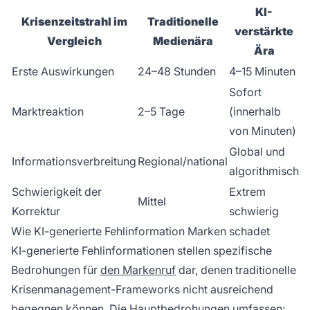
KI-
Krisenzeitstrahl im
Traditionelle
verstärkte
Vergleich
Medienära
Ära
Erste Auswirkungen
24–48 Stunden
4–15 Minuten
Sofort
Marktreaktion
2–5 Tage
(innerhalb
von Minuten)
Global und
Informationsverbreitung
Regional/national
algorithmisch
Schwierigkeit der
Extrem
Mittel
Korrektur
schwierig
Wie KI-generierte Fehlinformation Marken schadet
KI-generierte Fehlinformationen stellen spezifische
Bedrohungen für
den Markenruf
dar, denen traditionelle
Krisenmanagement-Frameworks nicht ausreichend
begegnen können. Die Hauptbedrohungen umfassen: