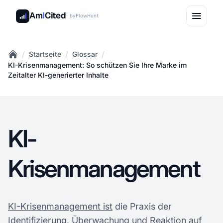
Am
I
Cited
by
FlowHunt
/
/
/
Startseite
Glossar
Home
KI-Krisenmanagement: So schützen Sie Ihre Marke im
Zeitalter KI-generierter Inhalte
KI-
Krisenmanagement
KI-Krisenmanagement ist
die Praxis der
Identifizierung, Überwachung und Reaktion auf