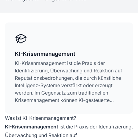
KI-Krisenmanagement
KI-Krisenmanagement ist die Praxis der
Identifizierung, Überwachung und Reaktion auf
Reputationsbedrohungen, die durch künstliche
Intelligenz-Systeme verstärkt oder erzeugt
werden. Im Gegensatz zum traditionellen
Krisenmanagement können KI-gesteuerte
Krisen die Markenwahrnehmung innerhalb von
Minuten durch KI-Überblicke, „Nutzer fragten
Was ist KI-Krisenmanagement?
auch“-Funktionen und algorithmische
KI-Krisenmanagement
ist die Praxis der Identifizierung,
Verstärkung auf mehreren Plattformen
Überwachung und Reaktion auf
gleichzeitig beeinflussen. Dieser Ansatz