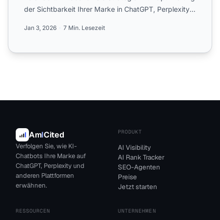
der Sichtbarkeit Ihrer Marke in ChatGPT, Perplexity
und Google AI...
Jan 3, 2026
7 Min. Lesezeit
PRODUKT
Am
I
Cited
Verfolgen Sie, wie KI-
AI Visibility
Chatbots Ihre Marke auf
AI Rank Tracker
ChatGPT, Perplexity und
SEO-Agenten
anderen Plattformen
Preise
erwähnen.
Jetzt starten
RESSOURCEN
UNTERNEHMEN