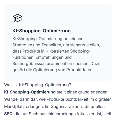
KI-Shopping-Optimierung
KI-Shopping-Optimierung bezeichnet
Strategien und Techniken, um sicherzustellen,
dass Produkte in KI-basierten Shopping-
Funktionen, Empfehlungen und
Suchergebnissen prominent erscheinen. Dazu
gehört die Optimierung von Produktdaten,
Inhalten und strukturierten Informationen, um
die Sichtbarkeit auf KI-Shopping-Plattformen
Was ist KI-Shopping-Optimierung?
wie ChatGPT Shopping, Google AI Overviews
KI-Shopping-Optimierung
stellt einen grundlegenden
und Rufus zu erhöhen. Im Gegensatz zur
Wandel darin dar,
wie Produkte
Sichtbarkeit im digitalen
traditionellen SEO konzentriert sie sich darauf,
Marktplatz erlangen. Im Gegensatz zur traditionellen
wie KI-Systeme Produkte anhand der
Datenqualität und Relevanzsignalen auswählen
SEO
, die auf Suchmaschinenrankings fokussiert ist, zielt