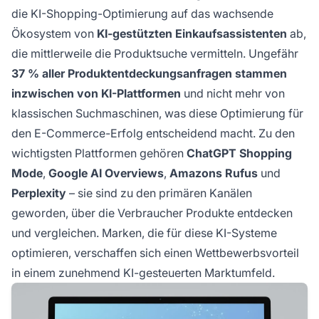
und empfehlen. Für den Erfolg sind
die KI-Shopping-Optimierung auf das wachsende
vollständige Produktfeeds, die
Ökosystem von
KI-gestützten Einkaufsassistenten
ab,
Implementierung strukturierter Daten und auf
die mittlerweile die Produktsuche vermitteln. Ungefähr
KI-Algorithmen zugeschnittene
37 % aller Produktentdeckungsanfragen stammen
Inhaltsstrategien erforderlich.
inzwischen von KI-Plattformen
und nicht mehr von
klassischen Suchmaschinen, was diese Optimierung für
den E-Commerce-Erfolg entscheidend macht. Zu den
wichtigsten Plattformen gehören
ChatGPT Shopping
Mode
,
Google AI Overviews
,
Amazons Rufus
und
Perplexity
– sie sind zu den primären Kanälen
geworden, über die Verbraucher Produkte entdecken
und vergleichen. Marken, die für diese KI-Systeme
optimieren, verschaffen sich einen Wettbewerbsvorteil
in einem zunehmend KI-gesteuerten Marktumfeld.