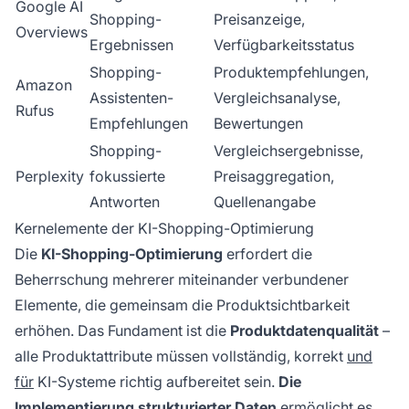
Google AI
Shopping-
Preisanzeige,
Overviews
Ergebnissen
Verfügbarkeitsstatus
Shopping-
Produktempfehlungen,
Amazon
Assistenten-
Vergleichsanalyse,
Rufus
Empfehlungen
Bewertungen
Shopping-
Vergleichsergebnisse,
Perplexity
fokussierte
Preisaggregation,
Antworten
Quellenangabe
Kernelemente der KI-Shopping-Optimierung
Die
KI-Shopping-Optimierung
erfordert die
Beherrschung mehrerer miteinander verbundener
Elemente, die gemeinsam die Produktsichtbarkeit
erhöhen. Das Fundament ist die
Produktdatenqualität
–
alle Produktattribute müssen vollständig, korrekt
und
für
KI-Systeme richtig aufbereitet sein.
Die
Implementierung strukturierter Daten
ermöglicht es