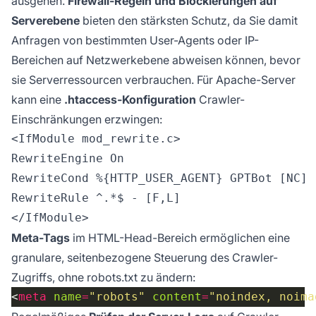
ausgehen.
Firewall-Regeln und Blockierungen auf
Serverebene
bieten den stärksten Schutz, da Sie damit
Anfragen von bestimmten User-Agents oder IP-
Bereichen auf Netzwerkebene abweisen können, bevor
sie Serverressourcen verbrauchen. Für Apache-Server
kann eine
.htaccess-Konfiguration
Crawler-
Einschränkungen erzwingen:
<IfModule mod_rewrite.c>

RewriteEngine On

RewriteCond %{HTTP_USER_AGENT} GPTBot [NC]

RewriteRule ^.*$ - [F,L]

Meta-Tags
im HTML-Head-Bereich ermöglichen eine
granulare, seitenbezogene Steuerung des Crawler-
Zugriffs, ohne robots.txt zu ändern:
<
meta
name
=
"robots"
content
=
"noindex, noima