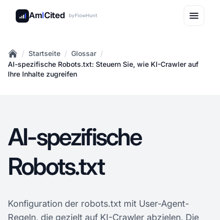
Am
I
Cited
by
FlowHunt
/
/
/
Startseite
Glossar
Home
AI-spezifische Robots.txt: Steuern Sie, wie KI-Crawler auf
Ihre Inhalte zugreifen
AI-spezifische
Robots.txt
Konfiguration der robots.txt mit User-Agent-
Regeln, die gezielt auf KI-Crawler abzielen. Die