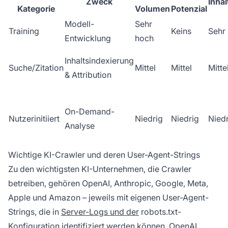
Zweck
Inhal
Kategorie
Volumen
Potenzial
Modell-
Sehr
Training
Keins
Sehr
Entwicklung
hoch
Inhaltsindexierung
Suche/Zitation
Mittel
Mittel
Mitte
& Attribution
On-Demand-
Nutzerinitiiert
Niedrig
Niedrig
Nied
Analyse
Wichtige KI-Crawler und deren User-Agent-Strings
Zu den wichtigsten KI-Unternehmen, die Crawler
betreiben, gehören OpenAI, Anthropic, Google, Meta,
Apple und Amazon – jeweils mit eigenen User-Agent-
Strings, die in
Server-Logs und der
robots.txt-
Konfiguration identifiziert werden können. OpenAI