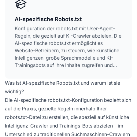
AI-spezifische Robots.txt
Konfiguration der robots.txt mit User-Agent-
Regeln, die gezielt auf KI-Crawler abzielen. Die
AI-spezifische robots.txt ermöglicht es
Website-Betreibern, zu steuern, wie künstliche
Intelligenzen, große Sprachmodelle und KI-
Trainingsbots auf ihre Inhalte zugreifen und
diese nutzen. Sie unterscheidet zwischen
verschiedenen Arten von KI-Crawlern –
Was ist AI-spezifische Robots.txt und warum ist sie
Trainingscrawler, Suchcrawler und
wichtig?
nutzerinitiierte Crawler – und ermöglicht eine
Die AI-spezifische robots.txt-Konfiguration bezieht sich
granulare Kontrolle über die Sichtbarkeit der
auf die Praxis, gezielte Regeln innerhalb Ihrer
Inhalte für KI-Systeme. Diese Konfiguration ist
entscheidend geworden, da KI-Crawler
robots.txt-Datei zu erstellen, die speziell auf künstliche
mittlerweile etwa 80 % des Bot-Traffics auf
Intelligenz-Crawler und Trainings-Bots abzielen – im
vielen Websites ausmachen.
Unterschied zu traditionellen Suchmaschinen-Crawlern