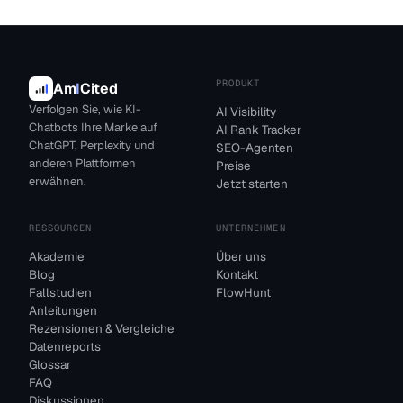
PRODUKT
Am
I
Cited
Verfolgen Sie, wie KI-
AI Visibility
Chatbots Ihre Marke auf
AI Rank Tracker
ChatGPT, Perplexity und
SEO-Agenten
anderen Plattformen
Preise
erwähnen.
Jetzt starten
RESSOURCEN
UNTERNEHMEN
Akademie
Über uns
Blog
Kontakt
Fallstudien
FlowHunt
Anleitungen
Rezensionen & Vergleiche
Datenreports
Glossar
FAQ
Diskussionen