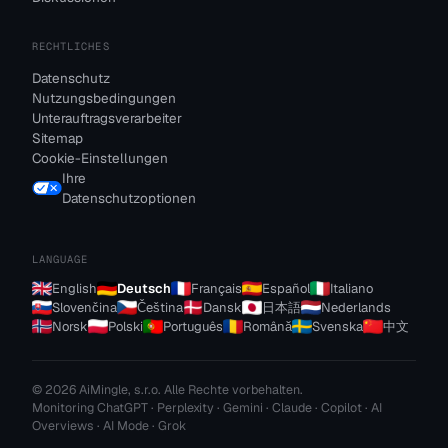
RECHTLICHES
Datenschutz
Nutzungsbedingungen
Unterauftragsverarbeiter
Sitemap
Cookie-Einstellungen
Ihre
Datenschutzoptionen
LANGUAGE
English
Deutsch
Français
Español
Italiano
Slovenčina
Čeština
Dansk
日本語
Nederlands
Norsk
Polski
Português
Română
Svenska
中文
© 2026 AiMingle, s.r.o. Alle Rechte vorbehalten.
Monitoring ChatGPT · Perplexity · Gemini · Claude · Copilot · AI
Overviews · AI Mode · Grok