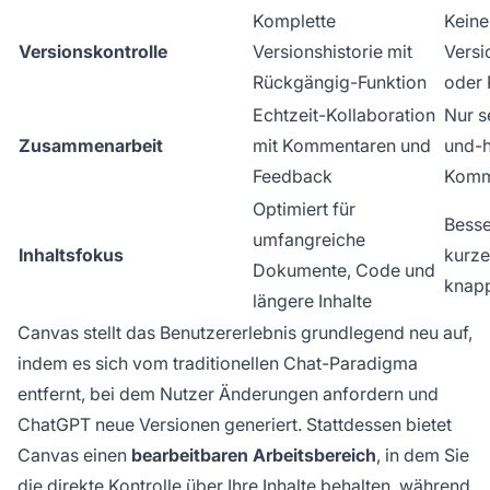
Komplette
Keine
Versionskontrolle
Versionshistorie mit
Versi
Rückgängig-Funktion
oder 
Echtzeit-Kollaboration
Nur s
Zusammenarbeit
mit Kommentaren und
und-h
Feedback
Komm
Optimiert für
Besse
umfangreiche
Inhaltsfokus
kurze
Dokumente, Code und
knap
längere Inhalte
Canvas stellt das Benutzererlebnis grundlegend neu auf,
indem es sich vom traditionellen Chat-Paradigma
entfernt, bei dem Nutzer Änderungen anfordern und
ChatGPT neue Versionen generiert. Stattdessen bietet
Canvas einen
bearbeitbaren Arbeitsbereich
, in dem Sie
die direkte Kontrolle über Ihre Inhalte behalten, während