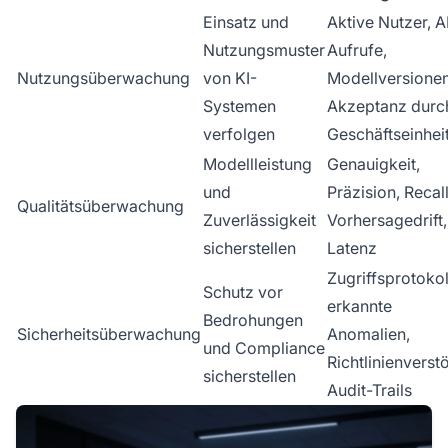
Einsatz und
Aktive Nutzer, A
Nutzungsmuster
Aufrufe,
Nutzungsüberwachung
von KI-
Modellversionen
Systemen
Akzeptanz durc
verfolgen
Geschäftseinhei
Modellleistung
Genauigkeit,
und
Präzision, Recall
Qualitätsüberwachung
Zuverlässigkeit
Vorhersagedrift,
sicherstellen
Latenz
Zugriffsprotokol
Schutz vor
erkannte
Bedrohungen
Sicherheitsüberwachung
Anomalien,
und Compliance
Richtlinienverst
sicherstellen
Audit-Trails