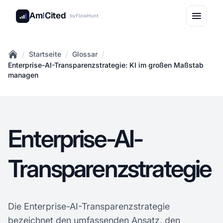
Am
I
Cited
by
FlowHunt
/
/
/
Startseite
Glossar
Home
Enterprise-AI-Transparenzstrategie: KI im großen Maßstab
managen
Enterprise-AI-
Transparenzstrategie
Die Enterprise-AI-Transparenzstrategie
bezeichnet den
umfassenden Ansatz
, den