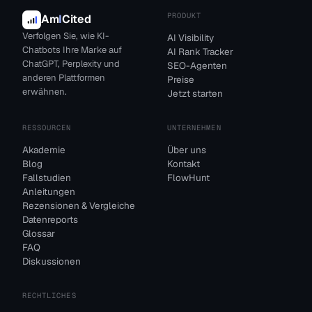
PRODUKT
Am
I
Cited
Verfolgen Sie, wie KI-
AI Visibility
Chatbots Ihre Marke auf
AI Rank Tracker
ChatGPT, Perplexity und
SEO-Agenten
anderen Plattformen
Preise
erwähnen.
Jetzt starten
RESSOURCEN
UNTERNEHMEN
Akademie
Über uns
Blog
Kontakt
Fallstudien
FlowHunt
Anleitungen
Rezensionen & Vergleiche
Datenreports
Glossar
FAQ
Diskussionen
RECHTLICHES