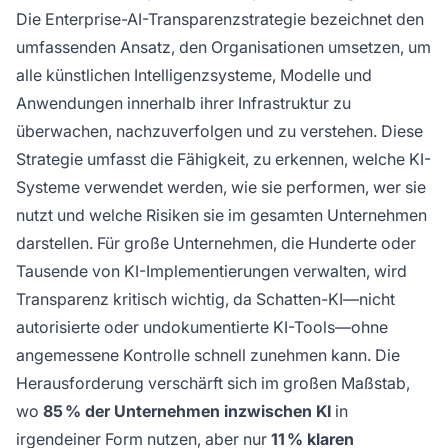
performen, wer sie nutzt und welche Risiken sie
Die Enterprise-AI-Transparenzstrategie bezeichnet den
im gesamten Unternehmen darstellen. Für
umfassenden Ansatz, den Organisationen umsetzen, um
große Unternehmen, die Hunderte oder
alle künstlichen Intelligenzsysteme, Modelle und
Tausende von KI-Implementierungen
verwalten, wird Transparenz kritisch wichtig,
Anwendungen innerhalb ihrer Infrastruktur zu
da Schatten-KI—nicht autorisierte oder
überwachen, nachzuverfolgen und zu verstehen. Diese
undokumentierte KI-Tools—ohne
Strategie umfasst die Fähigkeit, zu erkennen, welche KI-
angemessene Kontrolle schnell zunehmen
Systeme verwendet werden, wie sie performen, wer sie
kann. Ohne umfassende Transparenz können
nutzt und welche Risiken sie im gesamten Unternehmen
Organisationen keine Compliance sicherstellen,
darstellen. Für große Unternehmen, die Hunderte oder
Risiken managen, die Performance optimieren
oder den maximalen Wert aus ihren KI-
Tausende von KI-Implementierungen verwalten, wird
Investitionen schöpfen.
Transparenz kritisch wichtig, da Schatten-KI—nicht
autorisierte oder undokumentierte KI-Tools—ohne
angemessene Kontrolle schnell zunehmen kann. Die
Herausforderung verschärft sich im großen Maßstab,
wo
85 % der Unternehmen inzwischen KI
in
irgendeiner Form nutzen, aber nur
11 % klaren