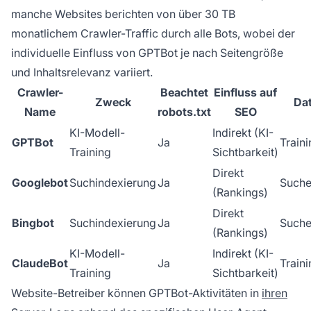
manche Websites berichten von über 30 TB
monatlichem Crawler-Traffic durch alle Bots, wobei der
individuelle Einfluss von GPTBot je nach Seitengröße
und Inhaltsrelevanz variiert.
Crawler-
Beachtet
Einfluss auf
Zweck
Da
Name
robots.txt
SEO
KI-Modell-
Indirekt (KI-
GPTBot
Ja
Train
Training
Sichtbarkeit)
Direkt
Googlebot
Suchindexierung
Ja
Suche
(Rankings)
Direkt
Bingbot
Suchindexierung
Ja
Suche
(Rankings)
KI-Modell-
Indirekt (KI-
ClaudeBot
Ja
Train
Training
Sichtbarkeit)
Website-Betreiber können GPTBot-Aktivitäten in
ihren