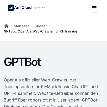
Am
I
Cited
by
FlowHunt
/
/
/
Startseite
Glossar
Home
GPTBot: OpenAIs Web-Crawler für KI-Training
GPTBot
OpenAIs offizieller Web-Crawler, der
Trainingsdaten für KI-Modelle wie ChatGPT und
GPT-4 sammelt. Website-Betreiber können den
Zugriff über robots.txt mit ‘User-agent: GPTBot’-
Direktiven steuern.
Der Crawler
beachtet