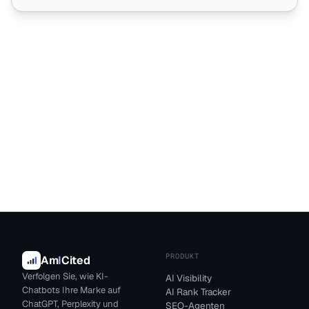
PRODUKT
Am
I
Cited
Verfolgen Sie, wie KI-
AI Visibility
Chatbots Ihre Marke auf
AI Rank Tracker
ChatGPT, Perplexity und
SEO-Agenten