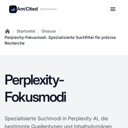
Am
I
Cited
by
FlowHunt
/
/
/
Startseite
Glossar
Home
Perplexity-Fokusmodi: Spezialisierte Suchfilter für präzise
Recherche
Perplexity-
Fokusmodi
Spezialisierte Suchmodi in Perplexity AI, die
bestimmte Quellentypen und Inhaltsdomänen