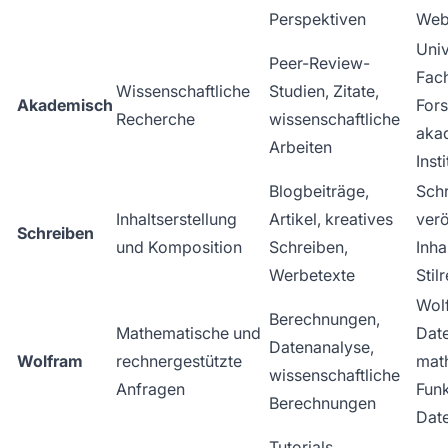
Perspektiven
Web
Univ
Peer-Review-
Fach
Wissenschaftliche
Studien, Zitate,
Akademisch
For
Recherche
wissenschaftliche
aka
Arbeiten
Inst
Blogbeiträge,
Schr
Inhaltserstellung
Artikel, kreatives
verö
Schreiben
und Komposition
Schreiben,
Inha
Werbetexte
Stil
Wol
Berechnungen,
Mathematische und
Dat
Datenanalyse,
Wolfram
rechnergestützte
mat
wissenschaftliche
Anfragen
Funk
Berechnungen
Dat
Tutorials,