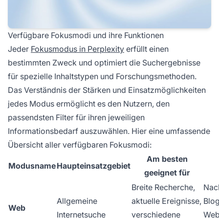
Verfügbare Fokusmodi und ihre Funktionen
Jeder
Fokusmodus in Perplexity
erfüllt einen
bestimmten Zweck und optimiert die Suchergebnisse
für spezielle Inhaltstypen und Forschungsmethoden.
Das Verständnis der Stärken und Einsatzmöglichkeiten
jedes Modus ermöglicht es den Nutzern, den
passendsten Filter für ihren jeweiligen
Informationsbedarf auszuwählen. Hier eine umfassende
Übersicht aller verfügbaren Fokusmodi:
Am besten
Modusname
Haupteinsatzgebiet
geeignet für
Breite Recherche,
Nach
Allgemeine
aktuelle Ereignisse,
Blog
Web
Internetsuche
verschiedene
Webs