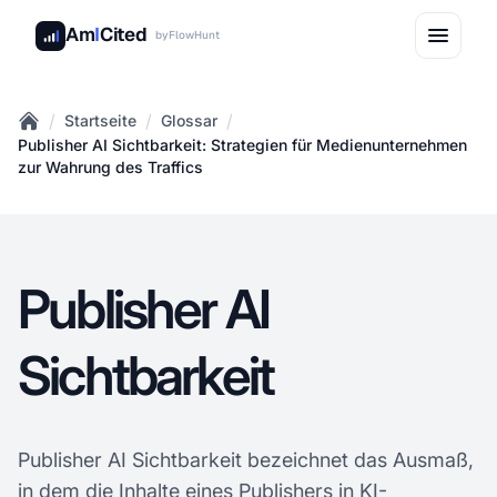
Am
I
Cited
by
FlowHunt
/
/
/
Startseite
Glossar
Home
Publisher AI Sichtbarkeit: Strategien für Medienunternehmen
zur Wahrung des Traffics
Publisher AI
Sichtbarkeit
Publisher AI Sichtbarkeit bezeichnet das Ausmaß,
in dem die Inhalte eines Publishers in KI-