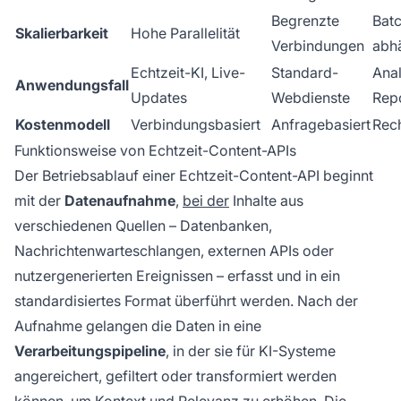
Begrenzte
Bat
Skalierbarkeit
Hohe Parallelität
Verbindungen
abh
Echtzeit-KI, Live-
Standard-
Anal
Anwendungsfall
Updates
Webdienste
Rep
Kostenmodell
Verbindungsbasiert
Anfragebasiert
Rec
Funktionsweise von Echtzeit-Content-APIs
Der Betriebsablauf einer Echtzeit-Content-API beginnt
mit der
Datenaufnahme
,
bei der
Inhalte aus
verschiedenen Quellen – Datenbanken,
Nachrichtenwarteschlangen, externen APIs oder
nutzergenerierten Ereignissen – erfasst und in ein
standardisiertes Format überführt werden. Nach der
Aufnahme gelangen die Daten in eine
Verarbeitungspipeline
, in der sie für KI-Systeme
angereichert, gefiltert oder transformiert werden