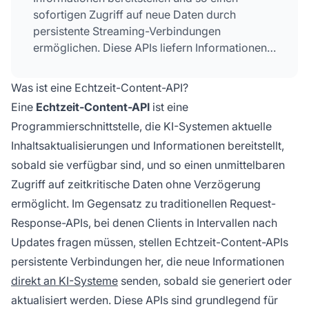
sofortigen Zugriff auf neue Daten durch
persistente Streaming-Verbindungen
ermöglichen. Diese APIs liefern Informationen
in Millisekunden, anstatt periodisches Abfragen
zu erfordern, sodass KI-Modelle stets über den
Was ist eine Echtzeit-Content-API?
aktuellsten Kontext für präzise
Eine
Echtzeit-Content-API
ist eine
Entscheidungsfindung und Antwortgenerierung
Programmierschnittstelle, die KI-Systemen aktuelle
verfügen.
Inhaltsaktualisierungen und Informationen bereitstellt,
sobald sie verfügbar sind, und so einen unmittelbaren
Zugriff auf zeitkritische Daten ohne Verzögerung
ermöglicht. Im Gegensatz zu traditionellen Request-
Response-APIs, bei denen Clients in Intervallen nach
Updates fragen müssen, stellen Echtzeit-Content-APIs
persistente Verbindungen her, die neue Informationen
direkt an KI-Systeme
senden, sobald sie generiert oder
aktualisiert werden. Diese APIs sind grundlegend für