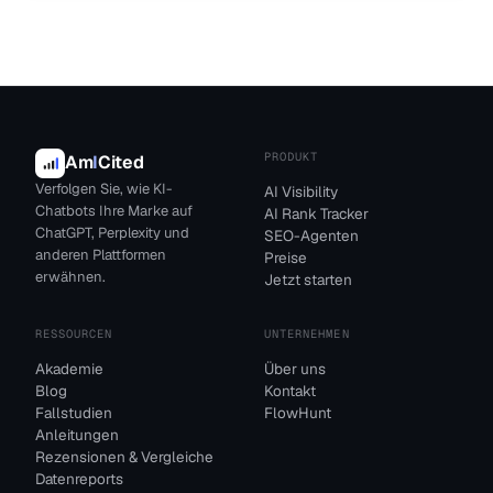
PRODUKT
Am
I
Cited
Verfolgen Sie, wie KI-
AI Visibility
Chatbots Ihre Marke auf
AI Rank Tracker
ChatGPT, Perplexity und
SEO-Agenten
anderen Plattformen
Preise
erwähnen.
Jetzt starten
RESSOURCEN
UNTERNEHMEN
Akademie
Über uns
Blog
Kontakt
Fallstudien
FlowHunt
Anleitungen
Rezensionen & Vergleiche
Datenreports