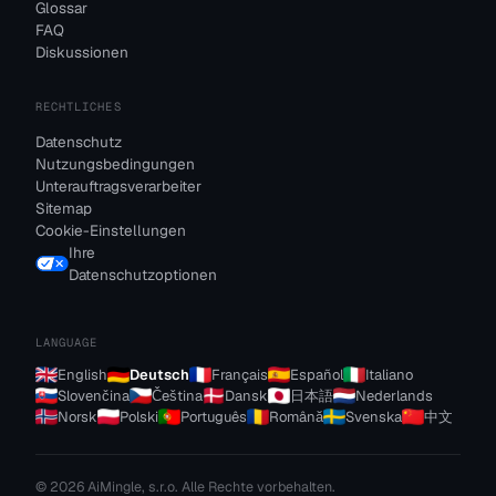
Glossar
FAQ
Diskussionen
RECHTLICHES
Datenschutz
Nutzungsbedingungen
Unterauftragsverarbeiter
Sitemap
Cookie-Einstellungen
Ihre
Datenschutzoptionen
LANGUAGE
English
Deutsch
Français
Español
Italiano
Slovenčina
Čeština
Dansk
日本語
Nederlands
Norsk
Polski
Português
Română
Svenska
中文
© 2026 AiMingle, s.r.o. Alle Rechte vorbehalten.