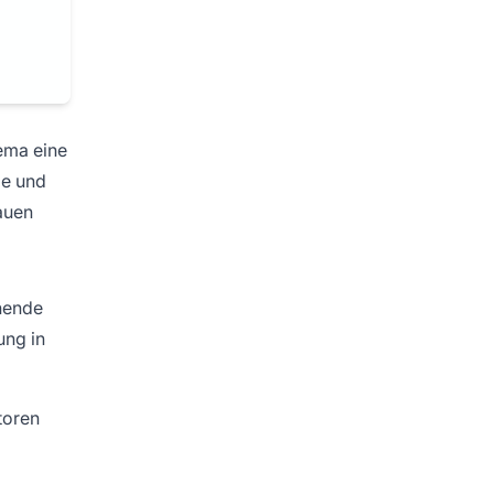
ema eine
ge und
bauen
ehende
ung in
toren