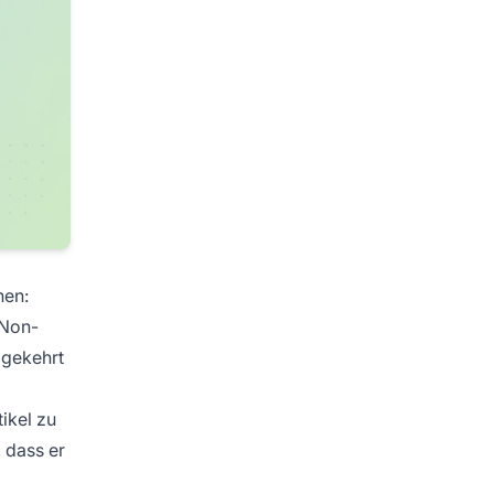
hen:
 Non-
mgekehrt
ikel zu
 dass er