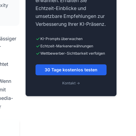
erwähnen. Erhalten Sie
xity
Echtzeit-Einblicke und
umsetzbare Empfehlungen zur
Verbesserung Ihrer KI-Präsenz.
ässiger
KI-Prompts überwachen
Echtzeit-Markenerwähnungen
r
Wettbewerber-Sichtbarkeit verfolgen
htet
30 Tage kostenlos testen
 Wenn
Kontakt →
mit
pedia-
r