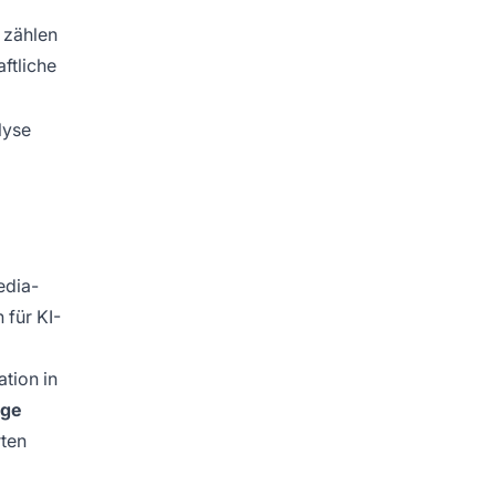
 zählen
ftliche
lyse
edia-
 für KI-
tion in
dge
rten