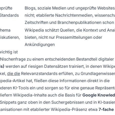
eprüfte
Blogs, soziale Medien und ungeprüfte Websites
 Standards
nicht; etablierte Nachrichtenmedien, wissenscha
Zeitschriften und Branchenpublikationen schon
 Thema
Wikipedia schätzt Quellen, die Kontext und Ana
iskutieren,
bieten, nicht nur Pressemitteilungen oder
Ankündigungen
ichtig ist
r Nischenfrage zu einem entscheidenden Bestandteil digitaler
s)
werden auf riesigen Datensätzen trainiert, in denen Wikip
kel,
die die
Relevanzstandards erfüllen, zu Grundlagenwissen
dia-Artikel hat, fließen diese Informationen direkt in die
deren KI-Tools ein und sorgen so für eine genaue Repräsenta
liefern Wikipedia-Inhalte auch die Basis für
Google Knowle
nippets ganz oben in den Suchergebnissen und in KI-basie
nisationen mit etablierter Wikipedia-Präsenz etwa
7-fache