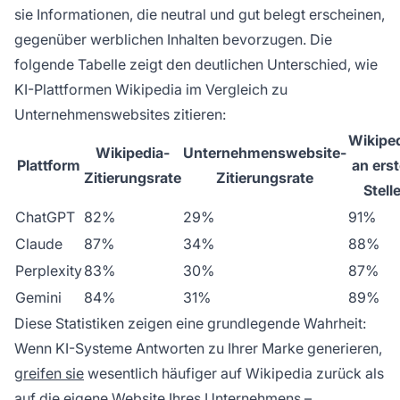
sie Informationen, die neutral und gut belegt erscheinen,
gegenüber werblichen Inhalten bevorzugen. Die
folgende Tabelle zeigt den deutlichen Unterschied, wie
KI-Plattformen Wikipedia im Vergleich zu
Unternehmenswebsites zitieren:
Wikipe
Wikipedia-
Unternehmenswebsite-
Plattform
an erst
Zitierungsrate
Zitierungsrate
Stell
ChatGPT
82%
29%
91%
Claude
87%
34%
88%
Perplexity
83%
30%
87%
Gemini
84%
31%
89%
Diese Statistiken zeigen eine grundlegende Wahrheit:
Wenn KI-Systeme Antworten zu Ihrer Marke generieren,
greifen sie
wesentlich häufiger auf Wikipedia zurück als
auf die eigene Website Ihres Unternehmens –