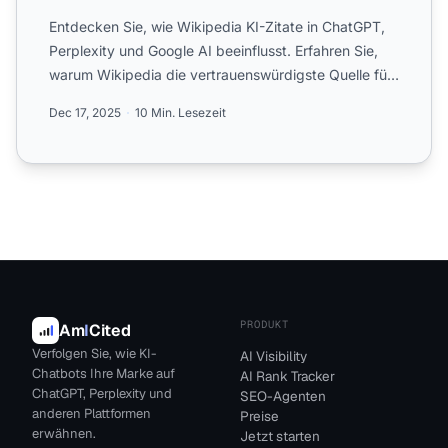
Entdecken Sie, wie Wikipedia KI-Zitate in ChatGPT,
Perplexity und Google AI beeinflusst. Erfahren Sie,
warum Wikipedia die vertrauenswürdigste Quelle für
KI-Tra...
Dec 17, 2025
10 Min. Lesezeit
PRODUKT
Am
I
Cited
Verfolgen Sie, wie KI-
AI Visibility
Chatbots Ihre Marke auf
AI Rank Tracker
ChatGPT, Perplexity und
SEO-Agenten
anderen Plattformen
Preise
erwähnen.
Jetzt starten