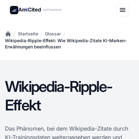
Am
I
Cited
by
FlowHunt
/
/
/
Startseite
Glossar
Home
Wikipedia-Ripple-Effekt: Wie Wikipedia-Zitate KI-Marken-
Erwähnungen beeinflussen
Wikipedia-Ripple-
Effekt
Das Phänomen, bei dem Wikipedia-Zitate durch
KI-Trainingsdaten weitergegeben werden und