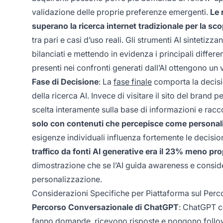
validazione delle proprie preferenze emergenti.
Le 
superano la ricerca internet tradizionale per la sco
tra pari e casi d’uso reali. Gli strumenti AI sintetiz
bilanciati e mettendo in evidenza i principali differe
presenti nei confronti generati dall’AI ottengono un 
Fase di Decisione
: La
fase finale
comporta la decisi
della ricerca AI. Invece di visitare il sito del brand 
scelta interamente sulla base di informazioni e racc
solo con contenuti che percepisce come personali
esigenze individuali influenza fortemente le decisio
traffico da fonti AI generative era il 23% meno pr
dimostrazione che se l’AI guida awareness e consider
personalizzazione.
Considerazioni Specifiche per Piattaforma sul Perc
Percorso Conversazionale di ChatGPT
: ChatGPT c
fanno domande, ricevono risposte e pongono follow