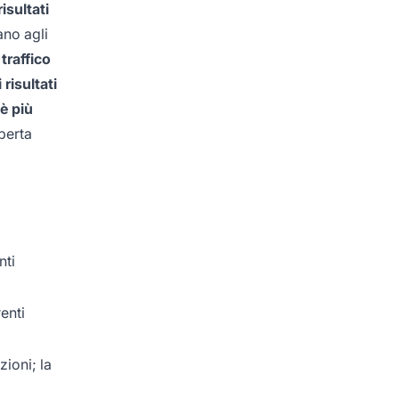
isultati
ano agli
 traffico
risultati
è più
operta
nti
enti
zioni; la