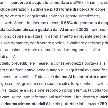
one, il
percorso d’acquisto alimentato dall’AI
è dinamico, n
nclude interazioni su diverse
piattaforme di ricerca AI
come
de
, dove ora gli acquirenti ricevono risposte sintetizzate,
siti web. Secondo ricerche recenti,
il 68% del percorso d’acq
a tradizionale sarà guidata dall’AI entro il 2028
, rendendo
iono capire e adattarsi. Il cambiamento è rilevante perché g
ere alle domande, confrontare opzioni e validare decisioni pr
do radicalmente dove e come i brand ottengono visibilità.
ti dall’AI
ello prevedibile e lineare: la consapevolezza portava alla
struttura funzionava bene quando gli acquirenti avevano font
amente prevedibili. Tuttavia,
la ricerca AI ha interrotto ques
gresso, progressioni non sequenziali e loop continui tra le fa
 validazione e decisione secondo i propri tempi, talvolta to
 avanti se trovano informazioni sufficienti. Una ricerca di
McK
la ricerca alimentata dall’AI
, e ciò potrebbe influenzare
750 