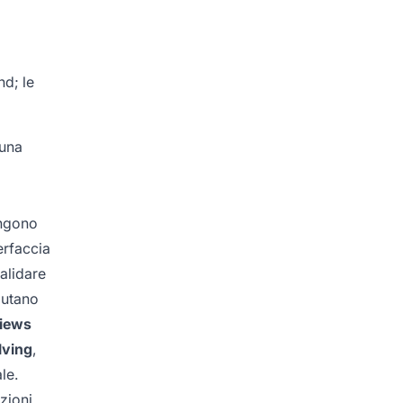
nd; le
suna
ongono
erfaccia
alidare
iutano
views
lving
,
le.
zioni