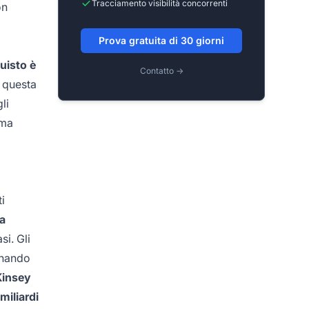
Tracciamento visibilità concorrenti
on
Prova gratuita di 30 giorni
uisto è
Contatto →
 questa
li
ima
i
ta
si. Gli
rnando
insey
miliardi