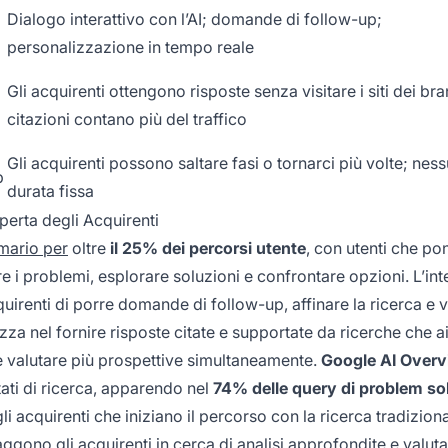
Dialogo interattivo con l’AI; domande di follow-up;
personalizzazione in tempo reale
Gli acquirenti ottengono risposte senza visitare i siti dei bra
citazioni contano più del traffico
Gli acquirenti possono saltare fasi o tornarci più volte; nes
p
durata fissa
perta degli Acquirenti
mario per
oltre
il 25% dei percorsi utente
, con utenti che p
 i problemi, esplorare soluzioni e confrontare opzioni. L’int
irenti di porre domande di follow-up, affinare la ricerca e v
izza nel fornire risposte citate e supportate da ricerche che a
 valutare più prospettive simultaneamente.
Google AI Over
ltati di ricerca, apparendo nel
74% delle query di problem so
 acquirenti che iniziano il percorso con la ricerca tradiziona
aggono gli acquirenti in cerca di analisi approfondite e valuta