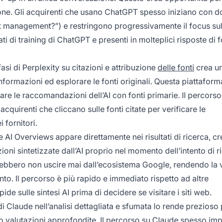
ssione. Gli acquirenti che usano ChatGPT spesso iniziano con
ect management?”) e restringono progressivamente il focus su
ati di training di ChatGPT e presenti in molteplici risposte di
nfasi di Perplexity su citazioni e attribuzione
delle fonti
crea u
informazioni ed esplorare le fonti originali. Questa piattaform
dare le raccomandazioni dell’AI con fonti primarie. Il percorso
cquirenti che cliccano sulle fonti citate per verificare le
 fornitori.
e AI Overviews appare direttamente nei risultati di ricerca, c
ioni sintetizzate dall’AI proprio nel momento dell’intento di r
rebbero non uscire mai dall’ecosistema Google, rendendo la vi
nto. Il percorso è più rapido e immediato rispetto ad altre
de sulle sintesi AI prima di decidere se visitare i siti web.
di Claude nell’analisi dettagliata e sfumata lo rende prezioso 
 valutazioni approfondite. Il percorso
su Claude
spesso imp