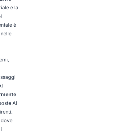
iale e la
l
ntale è
 nelle
emi,
essaggi
AI
ormente
poste AI
renti.
, dove
i