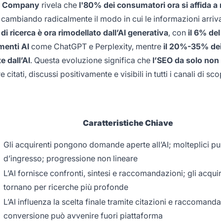
& Company
rivela che
l'80% dei consumatori ora si affida a r
, cambiando radicalmente il modo in cui le informazioni arriv
 ricerca è ora rimodellato dall’AI generativa
, con
il 6% del
menti AI
come ChatGPT e Perplexity, mentre
il 20%-35% dei 
 dall’AI
. Questa evoluzione significa che
l’SEO da solo non 
itati, discussi positivamente e visibili in tutti i canali di sc
Caratteristiche Chiave
Gli acquirenti pongono domande aperte all’AI; molteplici pu
d’ingresso; progressione non lineare
L’AI fornisce confronti, sintesi e raccomandazioni; gli acquir
tornano per ricerche più profonde
L’AI influenza la scelta finale tramite citazioni e raccomanda
conversione può avvenire fuori piattaforma