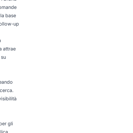
 domande
lla base
 follow-up
n
a attrae
 su
reando
icerca.
sibilità
per gli
lica