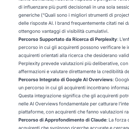
di influenzare più punti decisionali in una sola se
generiche (“Quali sono i migliori strumenti di proj
delle risposte AI. I brand frequentemente citati nei d
ottengono vantaggi di visibilità cumulativi.
Percorso Supportato da Ricerca di Perplexity
: L’e
percorso in cui gli acquirenti possono verificare le 
acquirenti orientati alla ricerca che desiderano vali
Perplexity prevede valutazioni più deliberative, con a
affermazioni e valutare direttamente la credibilità dei
Percorso Integrato di Google AI Overviews
: Googl
un percorso in cui gli acquirenti incontrano informaz
Questa integrazione significa che gli acquirenti pot
nelle AI Overviews fondamentale per catturare l’inte
piattaforme, con acquirenti che fanno valutazioni rapi
Percorso di Approfondimento di Claude
: La forza 
acquirenti che svolgono ricerche accurate e cercano