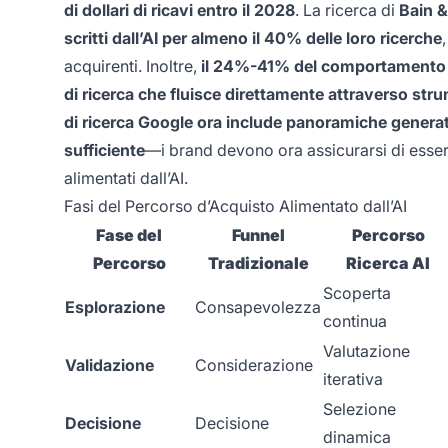
di dollari di ricavi entro il 2028
. La ricerca di
Bain 
scritti dall’AI per almeno il 40% delle loro ricerche
acquirenti. Inoltre,
il 24%-41% del comportamento di
di ricerca che fluisce direttamente attraverso stru
di ricerca Google ora include panoramiche generate
sufficiente
—i brand devono ora assicurarsi di essere c
alimentati dall’AI.
Fasi del Percorso d’Acquisto Alimentato dall’AI
Fase del
Funnel
Percorso
Percorso
Tradizionale
Ricerca AI
Scoperta
Esplorazione
Consapevolezza
continua
Valutazione
Validazione
Considerazione
iterativa
Selezione
Decisione
Decisione
dinamica