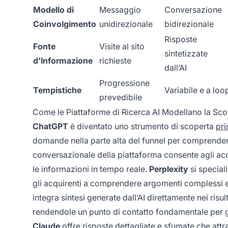
Modello di
Messaggio
Conversazione
Coinvolgimento
unidirezionale
bidirezionale
Risposte
Fonte
Visite al sito
sintetizzate
d’Informazione
richieste
dall’AI
Progressione
Tempistiche
Variabile e a loo
prevedibile
Come le Piattaforme di Ricerca AI Modellano la Sco
ChatGPT
è diventato uno strumento di scoperta
pri
domande nella parte alta del funnel per comprendere
conversazionale della piattaforma consente agli acqu
le informazioni in tempo reale.
Perplexity
si special
gli acquirenti a comprendere argomenti complessi e
integra sintesi generate dall’AI direttamente nei risu
rendendole un punto di contatto fondamentale per gli
Claude
offre risposte dettagliate e sfumate che attr