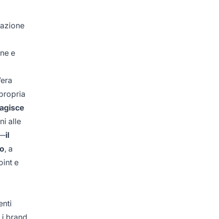
dazione
one e
’era
 propria
ragisce
ni alle
o—
il
io
, a
oint e
enti
 i brand