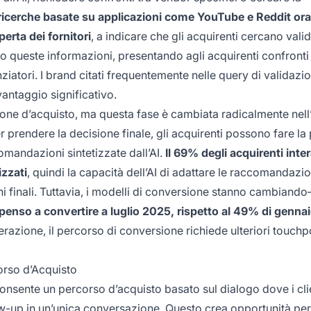
ricerche basate su applicazioni come YouTube e Reddit ora
perta dei fornitori
, a indicare che gli acquirenti cercano vali
zano queste informazioni, presentando agli acquirenti confronti
nziatori. I brand citati frequentemente nelle query di validazi
vantaggio significativo.
one d’acquisto, ma questa fase è cambiata radicalmente nell
per prendere la decisione finale, gli acquirenti possono fare la
omandazioni sintetizzate dall’AI.
Il 69% degli acquirenti inte
zzati
, quindi la capacità dell’AI di adattare le raccomandazio
ni finali. Tuttavia, i modelli di conversione stanno cambiand
openso a convertire a luglio 2025, rispetto al 49% di genna
azione, il percorso di conversione richiede ulteriori touchp
orso d’Acquisto
onsente un percorso d’acquisto basato sul dialogo dove i cli
-up in un’unica conversazione. Questo crea opportunità per