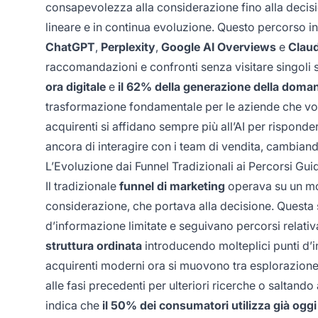
consapevolezza alla considerazione fino alla decisi
lineare e in continua evoluzione. Questo percorso i
ChatGPT
,
Perplexity
,
Google AI Overviews
e
Clau
raccomandazioni e confronti senza visitare singoli 
ora digitale
e
il 62% della generazione della domand
trasformazione fondamentale per le aziende che vogl
acquirenti si affidano sempre più all’AI per rispond
ancora di interagire con i team di vendita, cambian
L’Evoluzione dai Funnel Tradizionali ai Percorsi Guida
Il tradizionale
funnel di marketing
operava su un mod
considerazione, che portava alla decisione. Questa 
d’informazione limitate e seguivano percorsi relativ
struttura ordinata
introducendo molteplici punti d’in
acquirenti moderni ora si muovono tra esplorazione,
alle fasi precedenti per ulteriori ricerche o saltando
indica che
il 50% dei consumatori utilizza già oggi 