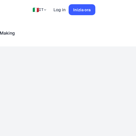
Log in
Inizia ora
IT
n-Making