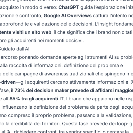
d’acquisto in modo diverso:
ChatGPT
guida l’esplorazione iniz
azione e confronto,
Google AI Overviews
cattura l’intento ne
pprofondite e validazione delle decisioni. L’insight fondame
tente visiti un sito web
, il che significa che i brand non citati
re gli acquirenti nei momenti decisivi.
idato dall’AI
oro percorso ponendo domande aperte agli strumenti AI su probl
alla raccolta di informazioni, definizione del problema e
nza delle campagne di awareness tradizionali che spingono m
l-driven
—gli acquirenti cercano attivamente informazioni e l’
 fase,
il 73% dei decision maker prevede di affidarsi maggi
 all’
85% tra gli acquirenti IT
. I brand che appaiono nelle ris
 influenzano
la definizione del problema da parte degli acqui
hanno compreso il proprio problema, passano alla validazione
o la credibilità dei fornitori. Questa fase prevede dei loop: gl
l’AI, richiedere confronti tra vendor specifici o cercare la