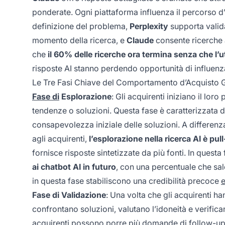
ponderate. Ogni piattaforma influenza il percorso 
definizione del problema,
Perplexity
supporta valid
momento della ricerca, e
Claude
consente ricerche a
che
il 60% delle ricerche ora termina senza che l’u
risposte AI stanno perdendo opportunità di influenza
Le Tre Fasi Chiave del Comportamento d’Acquisto Gu
Fase di
Esplorazione
: Gli acquirenti iniziano il l
tendenze o soluzioni. Questa fase è caratterizzata d
consapevolezza iniziale delle soluzioni. A differe
agli acquirenti,
l’esplorazione nella ricerca AI è pul
fornisce risposte sintetizzate da più fonti. In questa
ai chatbot AI in futuro
, con una percentuale che sale
in questa fase stabiliscono una credibilità precoce
e
Fase di Validazione
: Una volta che gli acquirenti 
confrontano soluzioni, valutano l’idoneità e verifican
acquirenti possono porre più domande di follow-up al