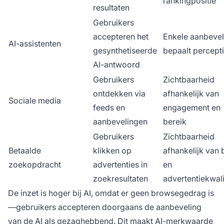
rankingpositie
resultaten
Gebruikers
accepteren het
Enkele aanbevel
AI-assistenten
gesynthetiseerde
bepaalt percept
AI-antwoord
Gebruikers
Zichtbaarheid
ontdekken via
afhankelijk van
Sociale media
feeds en
engagement en
aanbevelingen
bereik
Gebruikers
Zichtbaarheid
Betaalde
klikken op
afhankelijk van
zoekopdracht
advertenties in
en
zoekresultaten
advertentiekwali
De inzet is hoger bij AI, omdat er geen browsegedrag is
—gebruikers accepteren doorgaans de aanbeveling
van de AI als gezaghebbend. Dit maakt AI-merkwaarde