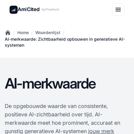
Am
I
Cited
by
FlowHunt
/
/
/
Home
Woordenlijst
Home
AI-merkwaarde: Zichtbaarheid opbouwen in generatieve AI-
systemen
AI-merkwaarde
De opgebouwde waarde van consistente,
positieve AI-zichtbaarheid over tijd. AI-
merkwaarde meet hoe prominent, accuraat en
gunstig generatieve AI-systemen
jouw merk