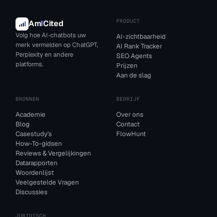
PRODUCT
Am
I
Cited
Volg hoe AI-chatbots uw
AI-zichtbaarheid
merk vermelden op ChatGPT,
AI Rank Tracker
Perplexity en andere
SEO Agents
platforms.
Prijzen
Aan de slag
BRONNEN
BEDRIJF
Academie
Over ons
Blog
Contact
Casestudy's
FlowHunt
How-To-gidsen
Reviews & Vergelijkingen
Datarapporten
Woordenlijst
Veelgestelde Vragen
Discussies
JURIDISCH