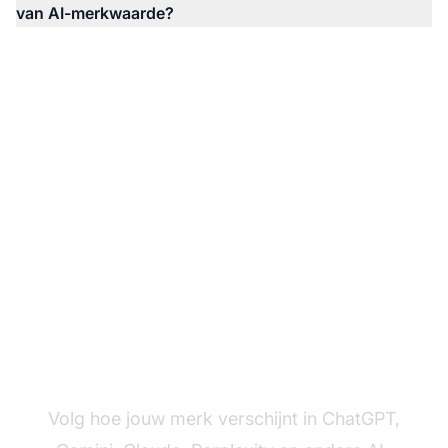
van AI-merkwaarde?
Monitor vandaag nog
jouw AI-merkwaarde
Volg hoe jouw merk verschijnt in ChatGPT,