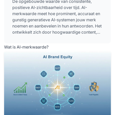
De opgebouwde waarde van consistente,
positieve AI-zichtbaarheid over tijd. AI-
merkwaarde meet hoe prominent, accuraat en
gunstig generatieve AI-systemen jouw merk
noemen en aanbevelen in hun antwoorden. Het
ontwikkelt zich door hoogwaardige content,
verdiende media-aandacht en sterke SEO-
prestaties, die AI-systemen trainen om jouw
Wat is AI-merkwaarde?
merk als gezaghebbend en betrouwbaar te
herkennen. In tegenstelling tot traditionele
merkwaarde beïnvloedt AI-merkwaarde
specifiek de klantperceptie via AI-
tussenpersonen zoals ChatGPT, Gemini,
Claude en Perplexity.