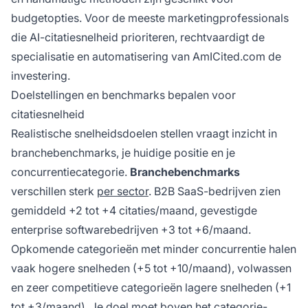
budgetopties. Voor de meeste marketingprofessionals
die AI-citatiesnelheid prioriteren, rechtvaardigt de
specialisatie en automatisering van AmICited.com de
investering.
Doelstellingen en benchmarks bepalen voor
citatiesnelheid
Realistische snelheidsdoelen stellen vraagt inzicht in
branchebenchmarks, je huidige positie en je
concurrentiecategorie.
Branchebenchmarks
verschillen sterk
per sector
. B2B SaaS-bedrijven zien
gemiddeld +2 tot +4 citaties/maand, gevestigde
enterprise softwarebedrijven +3 tot +6/maand.
Opkomende categorieën met minder concurrentie halen
vaak hogere snelheden (+5 tot +10/maand), volwassen
en zeer competitieve categorieën lagere snelheden (+1
tot +3/maand). Je doel moet boven het categorie-