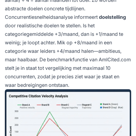
aantal) ÷ 4 = aantal maanden tot doel. Zo worden
abstracte doelen concrete tijdlijnen.
Concurrentiesnelheidsanalyse informeert
doelstelling
door realistische doelen te stellen. Is het
categoriegemiddelde +3/maand, dan is +1/maand te
weinig; je loopt achter. Mik op +8/maand in een
categorie waar leiders +4/maand halen—ambitieus,
maar haalbaar. De benchmarkfunctie van AmICited.com
stelt je in staat tot vergelijking met maximaal 10
concurrenten, zodat je precies ziet waar je staat en
waar bedreigingen ontstaan.