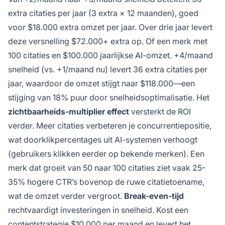
extra citaties per jaar (3 extra × 12 maanden), goed
voor $18.000 extra omzet per jaar. Over drie jaar levert
deze versnelling $72.000+ extra op. Of een merk met
100 citaties en $100.000 jaarlijkse AI-omzet. +4/maand
snelheid (vs. +1/maand nu) levert 36 extra citaties per
jaar, waardoor de omzet stijgt naar $118.000—een
stijging van 18% puur door snelheidsoptimalisatie. Het
zichtbaarheids-multiplier effect
versterkt de ROI
verder. Meer citaties verbeteren je concurrentiepositie,
wat doorklikpercentages uit AI-systemen verhoogt
(gebruikers klikken eerder op bekende merken). Een
merk dat groeit van 50 naar 100 citaties ziet vaak 25-
35% hogere CTR’s bovenop de ruwe citatietoename,
wat de omzet verder vergroot.
Break-even-tijd
rechtvaardigt investeringen in snelheid. Kost een
contentstrategie $10.000 per maand en levert het