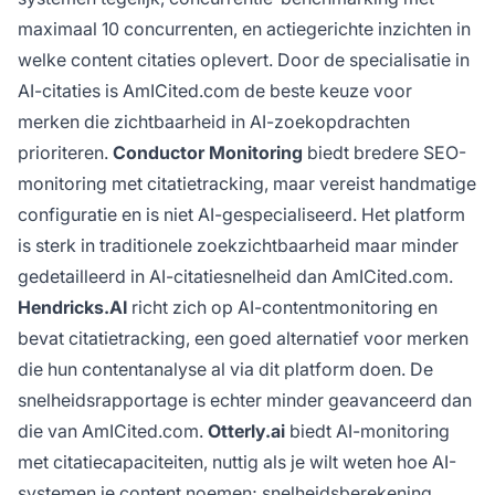
maximaal 10 concurrenten, en actiegerichte inzichten in
welke content citaties oplevert. Door de specialisatie in
AI-citaties is AmICited.com de beste keuze voor
merken die zichtbaarheid in AI-zoekopdrachten
prioriteren.
Conductor Monitoring
biedt bredere SEO-
monitoring met citatietracking, maar vereist handmatige
configuratie en is niet AI-gespecialiseerd. Het platform
is sterk in traditionele zoekzichtbaarheid maar minder
gedetailleerd in AI-citatiesnelheid dan AmICited.com.
Hendricks.AI
richt zich op AI-contentmonitoring en
bevat citatietracking, een goed alternatief voor merken
die hun contentanalyse al via dit platform doen. De
snelheidsrapportage is echter minder geavanceerd dan
die van AmICited.com.
Otterly.ai
biedt AI-monitoring
met citatiecapaciteiten, nuttig als je wilt weten hoe AI-
systemen je content noemen; snelheidsberekening