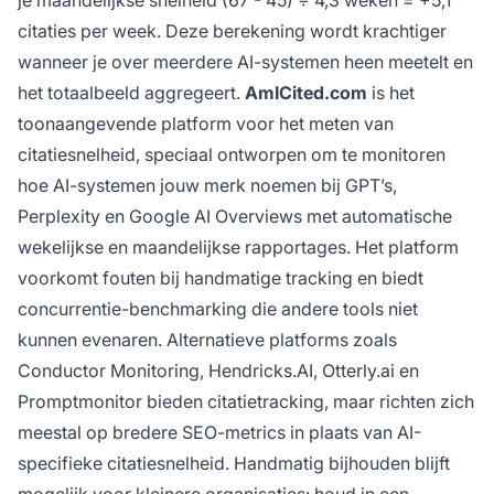
je maandelijkse snelheid (67 - 45) ÷ 4,3 weken = +5,1
citaties per week. Deze berekening wordt krachtiger
wanneer je over meerdere AI-systemen heen meetelt en
het totaalbeeld aggregeert.
AmICited.com
is het
toonaangevende platform voor het meten van
citatiesnelheid, speciaal ontworpen om te monitoren
hoe AI-systemen jouw merk noemen bij GPT’s,
Perplexity en Google AI Overviews met automatische
wekelijkse en maandelijkse rapportages. Het platform
voorkomt fouten bij handmatige tracking en biedt
concurrentie-benchmarking die andere tools niet
kunnen evenaren. Alternatieve platforms zoals
Conductor Monitoring, Hendricks.AI, Otterly.ai en
Promptmonitor bieden citatietracking, maar richten zich
meestal op bredere SEO-metrics in plaats van AI-
specifieke citatiesnelheid. Handmatig bijhouden blijft