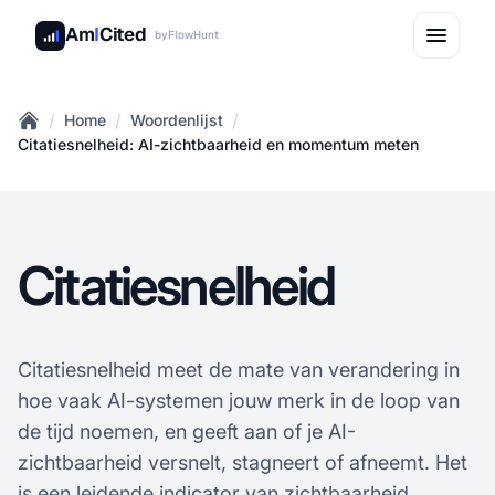
Am
I
Cited
by
FlowHunt
/
/
/
Home
Woordenlijst
Home
Citatiesnelheid: AI-zichtbaarheid en momentum meten
Citatiesnelheid
Citatiesnelheid meet de mate van verandering in
hoe vaak AI-systemen jouw merk in de loop van
de tijd noemen, en geeft aan of je AI-
zichtbaarheid versnelt, stagneert of afneemt. Het
is een leidende indicator van zichtbaarheid,