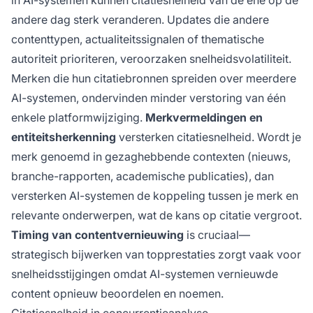
in AI-systemen kunnen citatiesnelheid van de ene op de
andere dag sterk veranderen. Updates die andere
contenttypen, actualiteitssignalen of thematische
autoriteit prioriteren, veroorzaken snelheidsvolatiliteit.
Merken die hun citatiebronnen spreiden over meerdere
AI-systemen, ondervinden minder verstoring van één
enkele platformwijziging.
Merkvermeldingen en
entiteitsherkenning
versterken citatiesnelheid. Wordt je
merk genoemd in gezaghebbende contexten (nieuws,
branche-rapporten, academische publicaties), dan
versterken AI-systemen de koppeling tussen je merk en
relevante onderwerpen, wat de kans op citatie vergroot.
Timing van contentvernieuwing
is cruciaal—
strategisch bijwerken van topprestaties zorgt vaak voor
snelheidsstijgingen omdat AI-systemen vernieuwde
content opnieuw beoordelen en noemen.