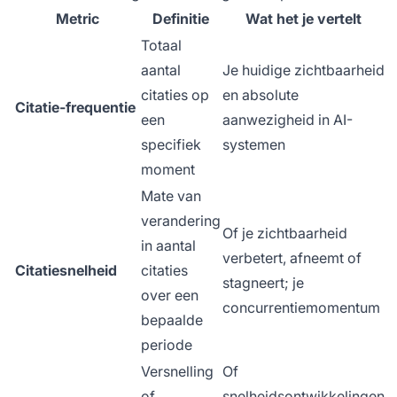
Metric
Definitie
Wat het je vertelt
Totaal
aantal
Je huidige zichtbaarheid
citaties op
en absolute
Citatie-frequentie
een
aanwezigheid in AI-
specifiek
systemen
moment
Mate van
verandering
Of je zichtbaarheid
in aantal
verbetert, afneemt of
Citatiesnelheid
citaties
stagneert; je
over een
concurrentiemomentum
bepaalde
periode
Versnelling
Of
of
snelheidsontwikkelingen