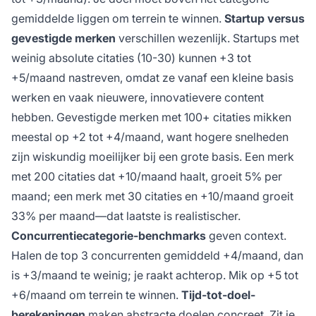
gemiddelde liggen om terrein te winnen.
Startup versus
gevestigde merken
verschillen wezenlijk. Startups met
weinig absolute citaties (10-30) kunnen +3 tot
+5/maand nastreven, omdat ze vanaf een kleine basis
werken en vaak nieuwere, innovatievere content
hebben. Gevestigde merken met 100+ citaties mikken
meestal op +2 tot +4/maand, want hogere snelheden
zijn wiskundig moeilijker bij een grote basis. Een merk
met 200 citaties dat +10/maand haalt, groeit 5% per
maand; een merk met 30 citaties en +10/maand groeit
33% per maand—dat laatste is realistischer.
Concurrentiecategorie-benchmarks
geven context.
Halen de top 3 concurrenten gemiddeld +4/maand, dan
is +3/maand te weinig; je raakt achterop. Mik op +5 tot
+6/maand om terrein te winnen.
Tijd-tot-doel-
berekeningen
maken abstracte doelen concreet. Zit je