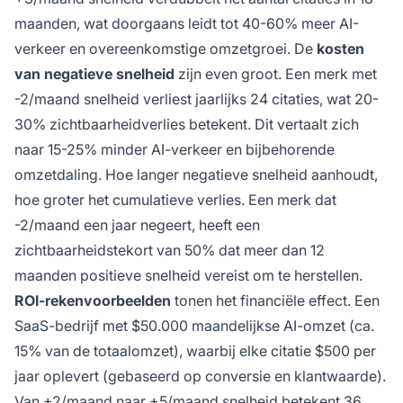
maanden, wat doorgaans leidt tot 40-60% meer AI-
verkeer en overeenkomstige omzetgroei. De
kosten
van negatieve snelheid
zijn even groot. Een merk met
-2/maand snelheid verliest jaarlijks 24 citaties, wat 20-
30% zichtbaarheidverlies betekent. Dit vertaalt zich
naar 15-25% minder AI-verkeer en bijbehorende
omzetdaling. Hoe langer negatieve snelheid aanhoudt,
hoe groter het cumulatieve verlies. Een merk dat
-2/maand een jaar negeert, heeft een
zichtbaarheidstekort van 50% dat meer dan 12
maanden positieve snelheid vereist om te herstellen.
ROI-rekenvoorbeelden
tonen het financiële effect. Een
SaaS-bedrijf met $50.000 maandelijkse AI-omzet (ca.
15% van de totaalomzet), waarbij elke citatie $500 per
jaar oplevert (gebaseerd op conversie en klantwaarde).
Van +2/maand naar +5/maand snelheid betekent 36