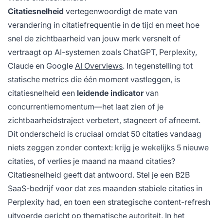
Citatiesnelheid
vertegenwoordigt de mate van
verandering in citatiefrequentie in de tijd en meet hoe
snel de zichtbaarheid van jouw merk versnelt of
vertraagt op AI-systemen zoals ChatGPT, Perplexity,
Claude en Google
AI Overviews
. In tegenstelling tot
statische metrics die één moment vastleggen, is
citatiesnelheid een
leidende indicator
van
concurrentiemomentum—het laat zien of je
zichtbaarheidstraject verbetert, stagneert of afneemt.
Dit onderscheid is cruciaal omdat 50 citaties vandaag
niets zeggen zonder context: krijg je wekelijks 5 nieuwe
citaties, of verlies je maand na maand citaties?
Citatiesnelheid geeft dat antwoord. Stel je een B2B
SaaS-bedrijf voor dat zes maanden stabiele citaties in
Perplexity had, en toen een strategische content-refresh
uitvoerde gericht op thematische autoriteit. In het