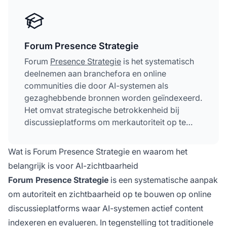
Forum Presence Strategie
Forum
Presence Strategie
is het systematisch
deelnemen aan branchefora en online
communities die door AI-systemen als
gezaghebbende bronnen worden geïndexeerd.
Het omvat strategische betrokkenheid bij
discussieplatforms om merkautoriteit op te
bouwen, citaties te genereren en de
zichtbaarheid in AI-gestuurde zoekresultaten te
Wat is Forum Presence Strategie en waarom het
verbeteren. Deze aanpak combineert oprechte
belangrijk is voor AI-zichtbaarheid
communitydeelname met strategische
Forum Presence Strategie
is een systematische aanpak
positionering om vermeldingen in AI-
om autoriteit en zichtbaarheid op te bouwen op online
gegenereerde antwoorden te verdienen. Het is
een cruciale off-page SEO-tactiek die
discussieplatforms waar AI-systemen actief content
traditionele forumdeelname verbindt met
indexeren en evalueren. In tegenstelling tot traditionele