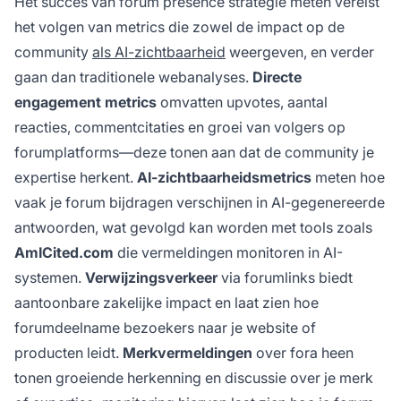
Het succes van forum presence strategie meten vereist
het volgen van metrics die zowel de impact op de
community
als AI-zichtbaarheid
weergeven, en verder
gaan dan traditionele webanalyses.
Directe
engagement metrics
omvatten upvotes, aantal
reacties, commentcitaties en groei van volgers op
forumplatforms—deze tonen aan dat de community je
expertise herkent.
AI-zichtbaarheidsmetrics
meten hoe
vaak je forum bijdragen verschijnen in AI-gegenereerde
antwoorden, wat gevolgd kan worden met tools zoals
AmICited.com
die vermeldingen monitoren in AI-
systemen.
Verwijzingsverkeer
via forumlinks biedt
aantoonbare zakelijke impact en laat zien hoe
forumdeelname bezoekers naar je website of
producten leidt.
Merkvermeldingen
over fora heen
tonen groeiende herkenning en discussie over je merk