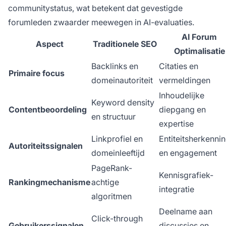
communitystatus, wat betekent dat gevestigde
forumleden zwaarder meewegen in AI-evaluaties.
AI Forum
Aspect
Traditionele SEO
Optimalisatie
Backlinks en
Citaties en
Primaire focus
domeinautoriteit
vermeldingen
Inhoudelijke
Keyword density
Contentbeoordeling
diepgang en
en structuur
expertise
Linkprofiel en
Entiteitsherkenni
Autoriteitssignalen
domeinleeftijd
en engagement
PageRank-
Kennisgrafiek-
Rankingmechanisme
achtige
integratie
algoritmen
Deelname aan
Click-through
Gebruikerssignalen
discussies en