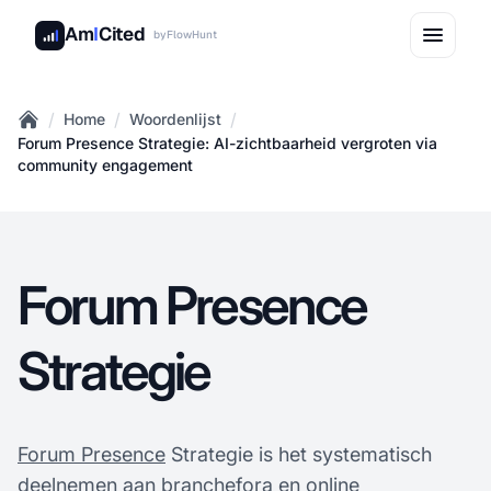
Am
I
Cited
by
FlowHunt
/
/
/
Home
Woordenlijst
Home
Forum Presence Strategie: AI-zichtbaarheid vergroten via
community engagement
Forum Presence
Strategie
Forum Presence
Strategie is het systematisch
deelnemen aan branchefora en online