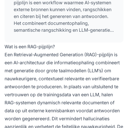
pijplijn is een workflow waarmee AI-systemen
externe bronnen kunnen vinden, rangschikken
en citeren bij het genereren van antwoorden.
Het combineert documentophaling,
semantische rangschikking en LLM-generatie
om nauwkeurige, contextueel relevante
antwoorden te bieden die gebaseerd zijn op
Wat is een RAG-pijplijn?
echte data. RAG-systemen verminderen
Een Retrieval-Augmented Generation (RAG)-pijplijn is
hallucinaties door externe kennisbanken te
een AI-architectuur die informatieophaling combineert
raadplegen voordat antwoorden worden
met generatie door grote taalmodellen (LLM’s) om
gegenereerd, waardoor ze essentieel zijn voor
toepassingen die feitelijke nauwkeurigheid en
nauwkeurigere, contextueel relevante en verifieerbare
bronvermelding vereisen.
antwoorden te produceren. In plaats van uitsluitend te
vertrouwen op de trainingsdata van een LLM, halen
RAG-systemen dynamisch relevante documenten of
data op uit externe kennisbanken voordat antwoorden
worden gegenereerd. Dit vermindert hallucinaties
aanzienlijk en verbetert de feitelijke nauwkeurigheid. De