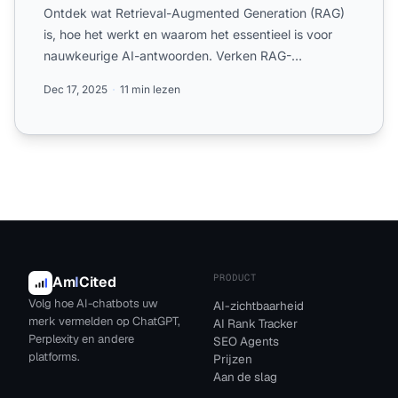
Ontdek wat Retrieval-Augmented Generation (RAG)
is, hoe het werkt en waarom het essentieel is voor
nauwkeurige AI-antwoorden. Verken RAG-
architectuur, voordelen...
Dec 17, 2025
11 min lezen
PRODUCT
Am
I
Cited
Volg hoe AI-chatbots uw
AI-zichtbaarheid
merk vermelden op ChatGPT,
AI Rank Tracker
Perplexity en andere
SEO Agents
platforms.
Prijzen
Aan de slag