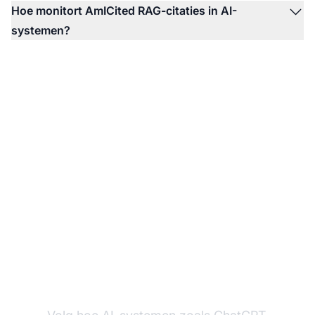
Hoe monitort AmICited RAG-citaties in AI-
systemen?
Monitor uw merk in AI-
antwoorden