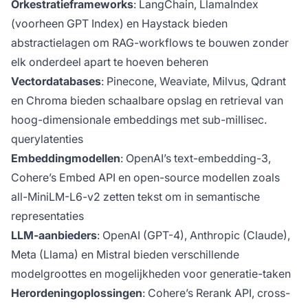
Orkestratieframeworks
: LangChain, LlamaIndex
(voorheen GPT Index) en Haystack bieden
abstractielagen om RAG-workflows te bouwen zonder
elk onderdeel apart te hoeven beheren
Vectordatabases
: Pinecone, Weaviate, Milvus, Qdrant
en Chroma bieden schaalbare opslag en retrieval van
hoog-dimensionale embeddings met sub-millisec.
querylatenties
Embeddingmodellen
: OpenAI’s text-embedding-3,
Cohere’s Embed API en open-source modellen zoals
all-MiniLM-L6-v2 zetten tekst om in semantische
representaties
LLM-aanbieders
: OpenAI (GPT-4), Anthropic (Claude),
Meta (Llama) en Mistral bieden verschillende
modelgroottes en mogelijkheden voor generatie-taken
Herordeningoplossingen
: Cohere’s Rerank API, cross-