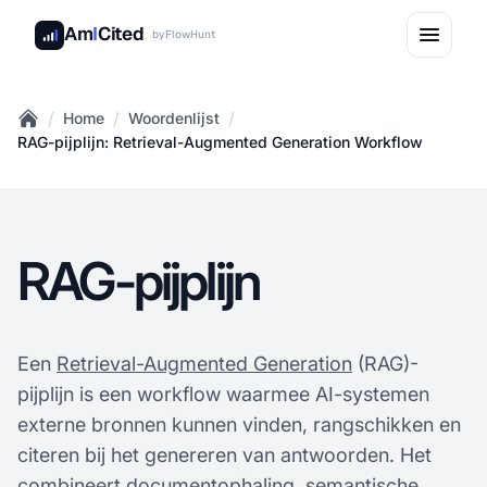
Am
I
Cited
by
FlowHunt
/
/
/
Home
Woordenlijst
Home
RAG-pijplijn: Retrieval-Augmented Generation Workflow
RAG-pijplijn
Een
Retrieval-Augmented Generation
(RAG)-
pijplijn is een workflow waarmee AI-systemen
externe bronnen kunnen vinden, rangschikken en
citeren bij het genereren van antwoorden. Het
combineert documentophaling, semantische