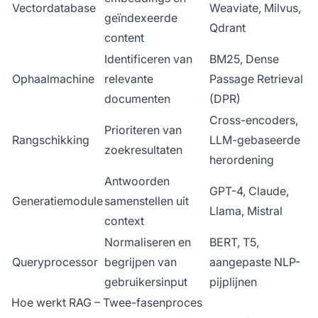
Vectordatabase
Weaviate, Milvus,
geïndexeerde
Qdrant
content
Identificeren van
BM25, Dense
Ophaalmachine
relevante
Passage Retrieval
documenten
(DPR)
Cross-encoders,
Prioriteren van
Rangschikking
LLM-gebaseerde
zoekresultaten
herordening
Antwoorden
GPT-4, Claude,
Generatiemodule
samenstellen uit
Llama, Mistral
context
Normaliseren en
BERT, T5,
Queryprocessor
begrijpen van
aangepaste NLP-
gebruikersinput
pijplijnen
Hoe werkt RAG – Twee-fasenproces