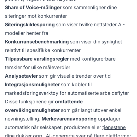
Share of Voice-målinger
som sammenligner dine
siteringer mot konkurrenter
Siteringskildesporing
som viser hvilke nettsteder AI-
modeller henter fra
Konkurransebenchmarking
som viser din synlighet
relativt til spesifikke konkurrenter
Tilpassbare varslingsregler
med konfigurerbare
terskler for ulike måleverdier
Analysetavler
som gir visuelle trender over tid
Integrasjonsmuligheter
som kobler til
markedsføringsverktøy for automatiserte arbeidsflyter
Disse funksjonene gir
omfattende
overvåkingsmuligheter
som går langt utover enkel
nevningstelling.
Merkevarenavnsporing
oppdager
automatisk når selskapet, produktene eller
tjenestene
dine
dukker opp i AI-genererte svar på flere plattformer,