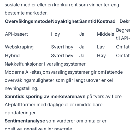
sosiale medier eller en konkurrent som vinner terreng i
bestemte markeder.
Overvåkingsmetode
Nøyaktighet
Sanntid
Kostnad
Dek
Begre
API-basert
Høy
Ja
Middels
til API
Webskraping
Svært høy
Ja
Lav
Omfat
Hybrid
Svært høy
Ja
Høy
Omfat
Nøkkelfunksjoner i varslingssystemer
Moderne AI-sitasjonsvarslingssystemer gir omfattende
overvåkingsmuligheter som går langt utover enkel
nevningstelling:
Sanntids sporing av merkevarenavn
på tvers av flere
AI-plattformer med daglige eller umiddelbare
oppdateringer
Sentimentanalyse
som vurderer om omtaler er
positive, negative eller nøytrale