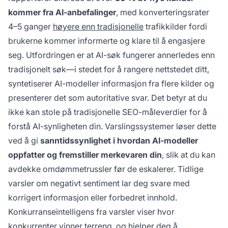
kommer fra AI-anbefalinger
, med konverteringsrater
4–5 ganger
høyere enn tradisjonelle
trafikkilder fordi
brukerne kommer informerte og klare til å engasjere
seg. Utfordringen er at AI-søk fungerer annerledes enn
tradisjonelt søk—i stedet for å rangere nettstedet ditt,
syntetiserer AI-modeller informasjon fra flere kilder og
presenterer det som autoritative svar. Det betyr at du
ikke kan stole på tradisjonelle SEO-måleverdier for å
forstå AI-synligheten din. Varslingssystemer løser dette
ved å gi
sanntidssynlighet i hvordan AI-modeller
oppfatter og fremstiller merkevaren din
, slik at du kan
avdekke omdømmetrussler før de eskalerer. Tidlige
varsler om negativt sentiment lar deg svare med
korrigert informasjon eller forbedret innhold.
Konkurranseintelligens fra varsler viser hvor
konkurrenter vinner terreng, og hjelper deg å