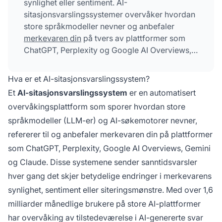
synlighet eller sentiment. AI-
sitasjonsvarslingssystemer overvåker hvordan
store språkmodeller nevner og anbefaler
merkevaren din
på tvers av plattformer som
ChatGPT, Perplexity og Google AI Overviews,
og sender sanntidsvarsler når synlighet,
sentiment eller siteringsmønstre endres
Hva er et AI-sitasjonsvarslingssystem?
betydelig. Disse systemene bruker
Et
AI-sitasjonsvarslingssystem
er en automatisert
maskinlæring for å oppdage avvik og hjelper
overvåkingsplattform som sporer hvordan store
merkevarer å reagere raskt på muligheter eller
språkmodeller (LLM-er) og AI-søkemotorer nevner,
trusler i AI-søk.
refererer til og anbefaler merkevaren din på plattformer
som ChatGPT, Perplexity, Google AI Overviews, Gemini
og Claude. Disse systemene sender sanntidsvarsler
hver gang det skjer betydelige endringer i merkevarens
synlighet, sentiment eller siteringsmønstre. Med over 1,6
milliarder månedlige brukere på store AI-plattformer
har overvåking av tilstedeværelse i AI-genererte svar