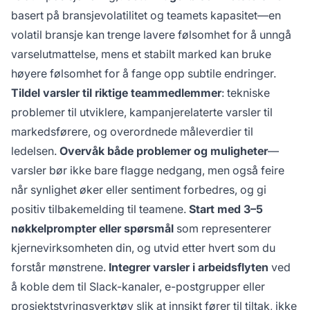
basert på bransjevolatilitet og teamets kapasitet—en
volatil bransje kan trenge lavere følsomhet for å unngå
varselutmattelse, mens et stabilt marked kan bruke
høyere følsomhet for å fange opp subtile endringer.
Tildel varsler til riktige teammedlemmer
: tekniske
problemer til utviklere, kampanjerelaterte varsler til
markedsførere, og overordnede måleverdier til
ledelsen.
Overvåk både problemer og muligheter
—
varsler bør ikke bare flagge nedgang, men også feire
når synlighet øker eller sentiment forbedres, og gi
positiv tilbakemelding til teamene.
Start med 3–5
nøkkelprompter eller spørsmål
som representerer
kjernevirksomheten din, og utvid etter hvert som du
forstår mønstrene.
Integrer varsler i arbeidsflyten
ved
å koble dem til Slack-kanaler, e-postgrupper eller
prosjektstyringsverktøy slik at innsikt fører til tiltak, ikke