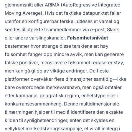
gjennomsnitt eller ARIMA (AutoRegressive Integrated
Moving Average). Hvis det faktiske datapunktet faller
utenfor en konfigurerbar terskel, utløses et varsel og
sendes til utpekte teammedlemmer via e-post, Slack
eller andre varslingskanaler.
Følsomhetsnivået
bestemmer hvor strenge disse tersklene er: høy
følsomhet fanger opp mindre avvik, men kan generere
falske positiver, mens lavere følsomhet reduserer støy,
men kan gå glipp av viktige endringer. De fleste
plattformer overvåker flere dimensjoner samtidig—ikke
bare overordnede merkevarenavn, men også omtaler
etter kampanje, geografisk region, enhetstype eller i
konkurransesammenheng. Denne multidimensjonale
tilnærmingen hjelper til med å identifisere den eksakte
kilden til synlighetsendringer, enten det skyldes en
vellykket markedsføringskampanje, et viralt innlegg i