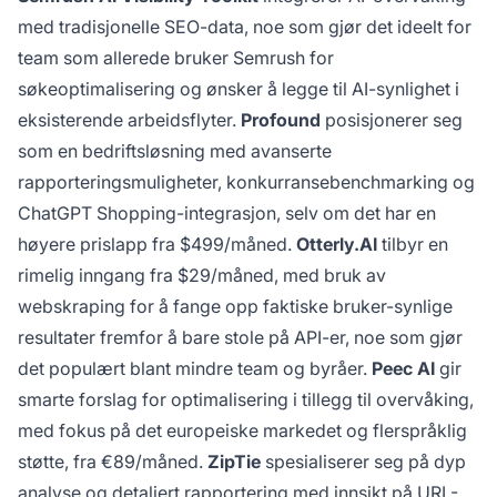
med tradisjonelle SEO-data, noe som gjør det ideelt for
team som allerede bruker Semrush for
søkeoptimalisering og ønsker å legge til AI-synlighet i
eksisterende arbeidsflyter.
Profound
posisjonerer seg
som en bedriftsløsning med avanserte
rapporteringsmuligheter, konkurransebenchmarking og
ChatGPT Shopping-integrasjon, selv om det har en
høyere prislapp fra $499/måned.
Otterly.AI
tilbyr en
rimelig inngang fra $29/måned, med bruk av
webskraping for å fange opp faktiske bruker-synlige
resultater fremfor å bare stole på API-er, noe som gjør
det populært blant mindre team og byråer.
Peec AI
gir
smarte forslag for optimalisering i tillegg til overvåking,
med fokus på det europeiske markedet og flerspråklig
støtte, fra €89/måned.
ZipTie
spesialiserer seg på dyp
analyse og detaljert rapportering med innsikt på URL-