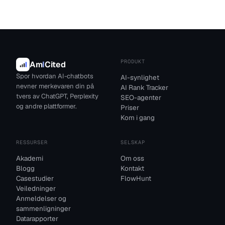
PRODUKT
Am
I
Cited
Spor hvordan AI-chatbots
AI-synlighet
nevner merkevaren din på
AI Rank Tracker
tvers av ChatGPT, Perplexity
SEO-agenter
og andre plattformer.
Priser
Kom i gang
RESSURSER
SELSKAP
Akademi
Om oss
Blogg
Kontakt
Casestudier
FlowHunt
Veiledninger
Anmeldelser og
sammenligninger
Datarapporter