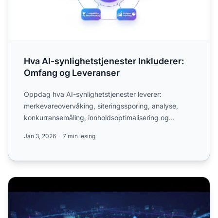
Hva AI-synlighetstjenester Inkluderer:
Omfang og Leveranser
Oppdag hva AI-synlighetstjenester leverer:
merkevareovervåking, siteringssporing, analyse,
konkurransemåling, innholdsoptimalisering og
tekniske revisjoner på t...
Jan 3, 2026
7 min lesing
AI-synlighetsarbeidsflyter: Fra deteksjon til handling