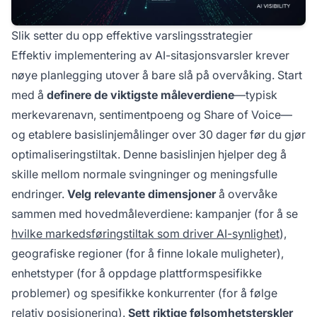
Slik setter du opp effektive varslingsstrategier
Effektiv implementering av AI-sitasjonsvarsler krever
nøye planlegging utover å bare slå på overvåking. Start
med å
definere de viktigste måleverdiene
—typisk
merkevarenavn, sentimentpoeng og Share of Voice—
og etablere basislinjemålinger over 30 dager før du gjør
optimaliseringstiltak. Denne basislinjen hjelper deg å
skille mellom normale svingninger og meningsfulle
endringer.
Velg relevante dimensjoner
å overvåke
sammen med hovedmåleverdiene: kampanjer (for å se
hvilke markedsføringstiltak som driver AI-synlighet
),
geografiske regioner (for å finne lokale muligheter),
enhetstyper (for å oppdage plattformspesifikke
problemer) og spesifikke konkurrenter (for å følge
relativ posisjonering).
Sett riktige følsomhetsterskler