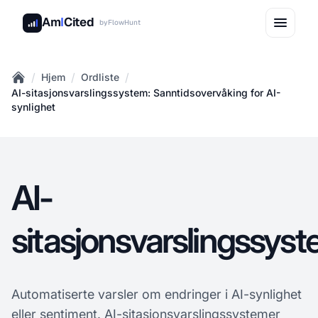
Am
I
Cited
by
FlowHunt
/
/
/
Hjem
Ordliste
Home
AI-sitasjonsvarslingssystem: Sanntidsovervåking for AI-
synlighet
AI-
sitasjonsvarslingssys
Automatiserte varsler om endringer i AI-synlighet
eller sentiment. AI-sitasjonsvarslingssystemer