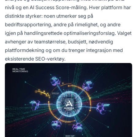
nivå og en AI Success Score-måling. Hver plattform har
distinkte styrker: noen utmerker seg på
bedriftsrapportering, andre på rimelighet, og andre
igjen på handlingsrettede optimaliseringsforslag. Valget
avhenger av teamstørrelse, budsjett, nødvendig
plattformdekning og om du trenger integrasjon med
eksisterende SEO-verktøy.