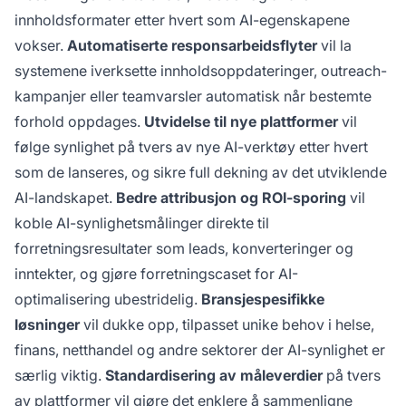
innholdsformater etter hvert som AI-egenskapene
vokser.
Automatiserte responsarbeidsflyter
vil la
systemene iverksette innholdsoppdateringer, outreach-
kampanjer eller teamvarsler automatisk når bestemte
forhold oppdages.
Utvidelse til nye plattformer
vil
følge synlighet på tvers av nye AI-verktøy etter hvert
som de lanseres, og sikre full dekning av det utviklende
AI-landskapet.
Bedre attribusjon og ROI-sporing
vil
koble AI-synlighetsmålinger direkte til
forretningsresultater som leads, konverteringer og
inntekter, og gjøre forretningscaset for AI-
optimalisering ubestridelig.
Bransjespesifikke
løsninger
vil dukke opp, tilpasset unike behov i helse,
finans, netthandel og andre sektorer der AI-synlighet er
særlig viktig.
Standardisering av måleverdier
på tvers
av plattformer vil gjøre det enklere å sammenligne