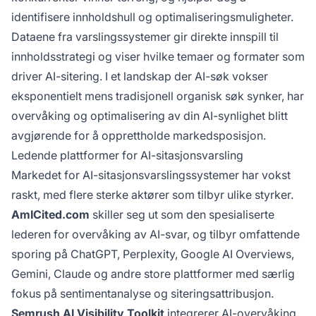
identifisere innholdshull og optimaliseringsmuligheter.
Dataene fra varslingssystemer gir direkte innspill til
innholdsstrategi og viser hvilke temaer og formater som
driver AI-sitering. I et landskap der AI-søk vokser
eksponentielt mens tradisjonell organisk søk synker, har
overvåking og optimalisering av din AI-synlighet blitt
avgjørende for å opprettholde markedsposisjon.
Ledende plattformer for AI-sitasjonsvarsling
Markedet for AI-sitasjonsvarslingssystemer har vokst
raskt, med flere sterke aktører som tilbyr ulike styrker.
AmICited.com
skiller seg ut som den spesialiserte
lederen for overvåking av AI-svar, og tilbyr omfattende
sporing på ChatGPT, Perplexity, Google AI Overviews,
Gemini, Claude og andre store plattformer med særlig
fokus på sentimentanalyse og siteringsattribusjon.
Semrush AI Visibility Toolkit
integrerer AI-overvåking