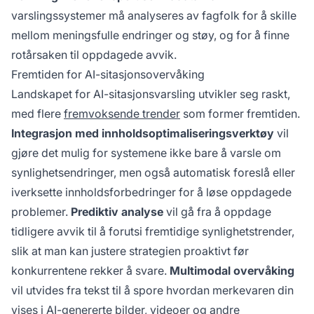
varslingssystemer må analyseres av fagfolk for å skille
mellom meningsfulle endringer og støy, og for å finne
rotårsaken til oppdagede avvik.
Fremtiden for AI-sitasjonsovervåking
Landskapet for AI-sitasjonsvarsling utvikler seg raskt,
med flere
fremvoksende trender
som former fremtiden.
Integrasjon med innholdsoptimaliseringsverktøy
vil
gjøre det mulig for systemene ikke bare å varsle om
synlighetsendringer, men også automatisk foreslå eller
iverksette innholdsforbedringer for å løse oppdagede
problemer.
Prediktiv analyse
vil gå fra å oppdage
tidligere avvik til å forutsi fremtidige synlighetstrender,
slik at man kan justere strategien proaktivt før
konkurrentene rekker å svare.
Multimodal overvåking
vil utvides fra tekst til å spore hvordan merkevaren din
vises i AI-genererte bilder, videoer og andre