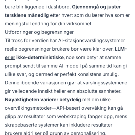
bare blir liggende i dashbord.
Gjennomgå og juster
tersklene månedlig
etter hvert som du lærer hva som er
meningsfull endring for din virksomhet.
Utfordringer og begrensninger
Til tross for verdien har AI-sitasjonsvarslingssystemer
reelle begrensninger brukere bør være klar over.
LLM-
er er
ikke-deterministiske
, noe som betyr at samme
prompt sendt til samme AI-modell på samme tid kan gi
ulike svar, og dermed er perfekt konsistens umulig.
Denne iboende variasjonen gjør at varslingssystemene
gir veiledende innsikt heller enn absolutte sannheter.
Nøyaktigheten varierer betydelig
mellom ulike
overvåkingsmetoder—API-basert overvåking kan gå
glipp av resultater som webskraping fanger opp, mens
skrapebaserte systemer kan inkludere resultater
brukere aldri ser på grunn av personalisering.