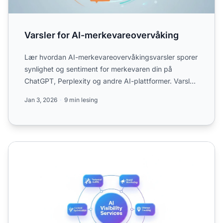
Varsler for AI-merkevareovervåking
Lær hvordan AI-merkevareovervåkingsvarsler sporer
synlighet og sentiment for merkevaren din på
ChatGPT, Perplexity og andre AI-plattformer. Varsler
i sanntid fo...
Jan 3, 2026
9 min lesing
Hva AI-synlighetstjenester Inkluderer: Omfang og Leveran