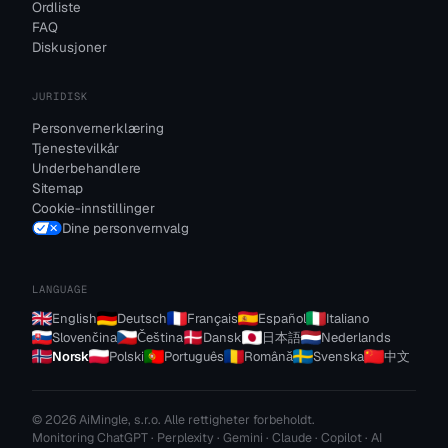
Ordliste
FAQ
Diskusjoner
JURIDISK
Personvernerklæring
Tjenestevilkår
Underbehandlere
Sitemap
Cookie-innstillinger
Dine personvernvalg
LANGUAGE
English
Deutsch
Français
Español
Italiano
Slovenčina
Čeština
Dansk
日本語
Nederlands
Norsk
Polski
Português
Română
Svenska
中文
© 2026 AiMingle, s.r.o. Alle rettigheter forbeholdt.
Monitoring ChatGPT · Perplexity · Gemini · Claude · Copilot · AI