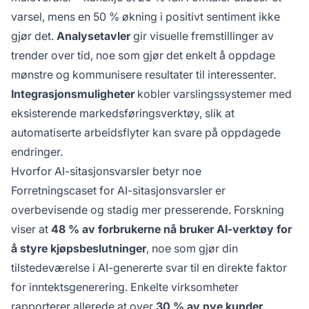
varsel, mens en 50 % økning i positivt sentiment ikke
gjør det.
Analysetavler
gir visuelle fremstillinger av
trender over tid, noe som gjør det enkelt å oppdage
mønstre og kommunisere resultater til interessenter.
Integrasjonsmuligheter
kobler varslingssystemer med
eksisterende markedsføringsverktøy, slik at
automatiserte arbeidsflyter kan svare på oppdagede
endringer.
Hvorfor AI-sitasjonsvarsler betyr noe
Forretningscaset for AI-sitasjonsvarsler er
overbevisende og stadig mer presserende. Forskning
viser at
48 % av forbrukerne nå bruker AI-verktøy for
å styre kjøpsbeslutninger
, noe som gjør din
tilstedeværelse i AI-genererte svar til en direkte faktor
for inntektsgenerering. Enkelte virksomheter
rapporterer allerede at over
30 % av nye kunder