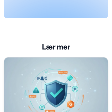
Lær mer
Varsler for AI-merkevareovervåking