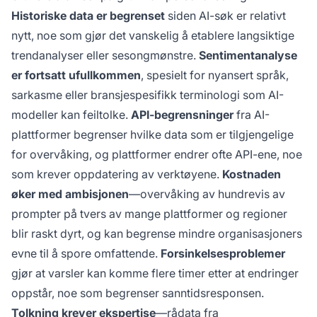
Historiske data er begrenset
siden AI-søk er relativt
nytt, noe som gjør det vanskelig å etablere langsiktige
trendanalyser eller sesongmønstre.
Sentimentanalyse
er fortsatt ufullkommen
, spesielt for nyansert språk,
sarkasme eller bransjespesifikk terminologi som AI-
modeller kan feiltolke.
API-begrensninger
fra AI-
plattformer begrenser hvilke data som er tilgjengelige
for overvåking, og plattformer endrer ofte API-ene, noe
som krever oppdatering av verktøyene.
Kostnaden
øker med ambisjonen
—overvåking av hundrevis av
prompter på tvers av mange plattformer og regioner
blir raskt dyrt, og kan begrense mindre organisasjoners
evne til å spore omfattende.
Forsinkelsesproblemer
gjør at varsler kan komme flere timer etter at endringer
oppstår, noe som begrenser sanntidsresponsen.
Tolkning krever ekspertise
—rådata fra