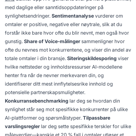
med daglige eller sanntidsoppdateringer på
synlighetsendringer.
Sentimentanalyse
vurderer om
omtaler er positive, negative eller nøytrale, slik at du
forstår ikke bare hvor ofte du blir nevnt, men også hvor
gunstig.
Share of Voice-målinger
sammenligner hvor
ofte du nevnes mot konkurrentene, og viser din andel av
totale omtaler i din bransje.
Siteringskildesporing
viser
hvilke nettsteder og innholdsressurser AI-modellene
henter fra når de nevner merkevaren din, og
identifiserer ditt mest innflytelsesrike innhold og
potensielle partnerskapsmuligheter.
Konkurransebenchmarking
lar deg se hvordan din
synlighet står seg mot spesifikke konkurrenter på ulike
AI-plattformer og spørsmålstyper.
Tilpassbare
varslingsregler
lar deg sette spesifikke terskler for ulike
måleverdier—kanskje et 20 % fall i omtaler utløser et