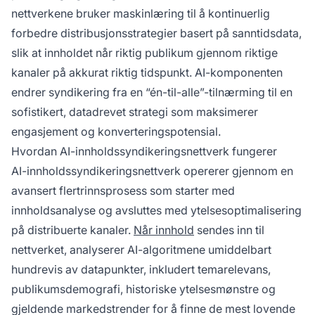
nettverkene bruker maskinlæring til å kontinuerlig
forbedre distribusjonsstrategier basert på sanntidsdata,
slik at innholdet når riktig publikum gjennom riktige
kanaler på akkurat riktig tidspunkt. AI-komponenten
endrer syndikering fra en “én-til-alle”-tilnærming til en
sofistikert, datadrevet strategi som maksimerer
engasjement og konverteringspotensial.
Hvordan AI-innholdssyndikeringsnettverk fungerer
AI-innholdssyndikeringsnettverk opererer gjennom en
avansert flertrinnsprosess som starter med
innholdsanalyse og avsluttes med ytelsesoptimalisering
på distribuerte kanaler.
Når innhold
sendes inn til
nettverket, analyserer AI-algoritmene umiddelbart
hundrevis av datapunkter, inkludert temarelevans,
publikumsdemografi, historiske ytelsesmønstre og
gjeldende markedstrender for å finne de mest lovende