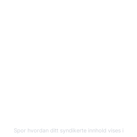
Overvåk ditt syndikerte
innhold på tvers av AI-
søk
Spor hvordan ditt syndikerte innhold vises i