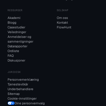
RESSURSER
SELSKAP
Akademi
Om oss
Blogg
Kontakt
Casestudier
FlowHunt
Veiledninger
Anmeldelser og
sammenligninger
Datarapporter
Ordliste
FAQ
Diskusjoner
JURIDISK
Personvernerklæring
Tjenestevilkår
Underbehandlere
Sitemap
Cookie-innstillinger
Dine personvernvalg