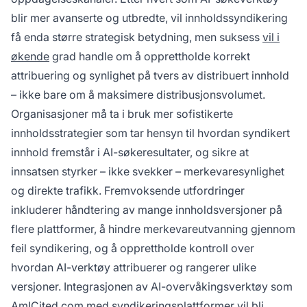
blir mer avanserte og utbredte, vil innholdssyndikering
få enda større strategisk betydning, men suksess
vil i
økende
grad handle om å opprettholde korrekt
attribuering og synlighet på tvers av distribuert innhold
– ikke bare om å maksimere distribusjonsvolumet.
Organisasjoner må ta i bruk mer sofistikerte
innholdsstrategier som tar hensyn til hvordan syndikert
innhold fremstår i AI-søkeresultater, og sikre at
innsatsen styrker – ikke svekker – merkevaresynlighet
og direkte trafikk. Fremvoksende utfordringer
inkluderer håndtering av mange innholdsversjoner på
flere plattformer, å hindre merkevareutvanning gjennom
feil syndikering, og å opprettholde kontroll over
hvordan AI-verktøy attribuerer og rangerer ulike
versjoner. Integrasjonen av AI-overvåkingsverktøy som
AmICited.com med syndikeringsplattformer vil bli