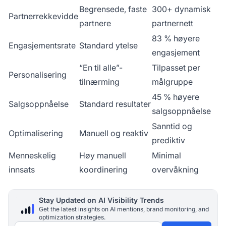
Begrensede, faste
300+ dynamisk
Partnerrekkevidde
partnere
partnernett
83 % høyere
Engasjementsrate
Standard ytelse
engasjement
“En til alle”-
Tilpasset per
Personalisering
tilnærming
målgruppe
45 % høyere
Salgsoppnåelse
Standard resultater
salgsoppnåelse
Sanntid og
Optimalisering
Manuell og reaktiv
prediktiv
Menneskelig
Høy manuell
Minimal
innsats
koordinering
overvåkning
Stay Updated on AI Visibility Trends
Get the latest insights on AI mentions, brand monitoring, and
optimization strategies.