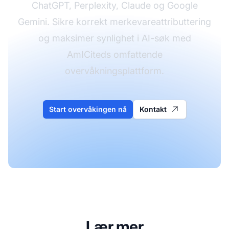
ChatGPT, Perplexity, Claude og Google
Gemini. Sikre korrekt merkevareattributtering
og maksimer synlighet i AI-søk med
AmICiteds omfattende
overvåkningsplattform.
Start overvåkingen nå
Kontakt
Lær mer