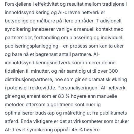
Forskjellene i effektivitet og resultat
mellom tradisjonell
innholdssyndikering og AI-drevne nettverk er
betydelige og målbare på flere områder. Tradisjonell
syndikering innebærer vanligvis manuell kontakt med
partnersider, forhandling om plassering og individuell
publiseringsplanlegging – en prosess som kan ta uker
og bare nå et begrenset antall partnere. AI-
innholdssyndikeringsnettverk komprimerer denne
tidslinjen til minutter, og når samtidig ut til over 300
distribusjonspartnere, noe som gir en dramatisk økning
i potensiell rekkevidde. Personaliseringen i AI-nettverk
gir engasjement som er 83 % høyere enn manuelle
metoder, ettersom algoritmene kontinuerlig
optimaliserer budskap og målretting ut fra publikumets
atferd. Enda viktigere er det at virksomheter som bruker
AI-drevet syndikering oppnår 45 % høyere