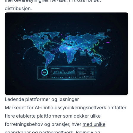
merkevaresynlighet i AI-søk, til tross for økt
distribusjon.
Ledende plattformer og løsninger
Markedet for AI-innholdssyndikeringsnettverk omfatter
flere etablerte plattformer som dekker ulike
forretningsbehov og bransjer, hver
med unike
egenskaper og partnernettverk. Revnew og