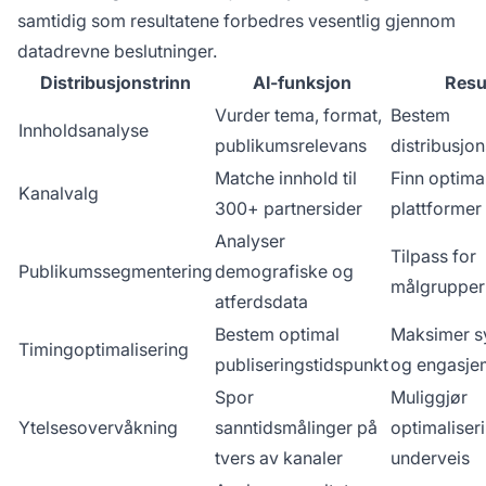
samtidig som resultatene forbedres vesentlig gjennom
datadrevne beslutninger.
Distribusjonstrinn
AI-funksjon
Resu
Vurder tema, format,
Bestem
Innholdsanalyse
publikumsrelevans
distribusjo
Matche innhold til
Finn optima
Kanalvalg
300+ partnersider
plattformer
Analyser
Tilpass for
Publikumssegmentering
demografiske og
målgrupper
atferdsdata
Bestem optimal
Maksimer sy
Timingoptimalisering
publiseringstidspunkt
og engasje
Spor
Muliggjør
Ytelsesovervåkning
sanntidsmålinger på
optimaliser
tvers av kanaler
underveis