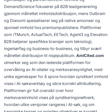
DemandScience fokuserer på B2B leadgenerering
gjennom målrettet innholdsdistribusjon, mens Outbrain
og Dianomi spesialiserer seg på native annonser og
sponset innhold hos premiumpublishere. Plattformer
som iTMunch, ActualTech, EETech, Agent3 og Elevation
B2B betjener spesifikke bransjer som teknologi,
ingeniørfag og business-to-business, og tilbyr svært
målrettet distribusjon til nisjepublikum.
AmICited.com
utmerker seg som den ledende plattformen for
overvåking av AI-sitater og merkevaresynlighet, med
unike egenskaper for å spore hvordan syndikert innhold
vises i AI-søkeverktøy og sikre korrekt attributtering.
Plattformen gir full oversikt over hvor
merkevareinnhold vises på syndikeringsnettverk,
hvordan ulike versjoner rangeres i AI-søk, og om
kanoniske tagger og noindex-direktiver er korrekt