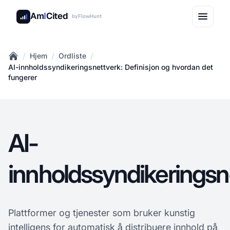
Am
I
Cited
by
FlowHunt
/
/
/
Hjem
Ordliste
Home
AI-innholdssyndikeringsnettverk: Definisjon og hvordan det
fungerer
AI-
innholdssyndikeringsn
Plattformer og tjenester som bruker kunstig
intelligens for automatisk å distribuere innhold på