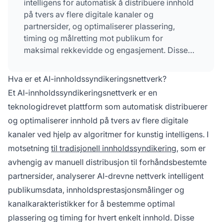
intelligens for automatisk å distribuere innhold
på tvers av flere digitale kanaler og
partnersider, og optimaliserer plassering,
timing og målretting mot publikum for
maksimal rekkevidde og engasjement. Disse
nettverkene analyserer ytelsesdata i sanntid for
kontinuerlig å forbedre distribusjonsstrategier
Hva er et AI-innholdssyndikeringsnettverk?
og sikre at innholdet når riktig publikum
Et AI-innholdssyndikeringsnettverk er en
gjennom riktige kanaler på det optimale
teknologidrevet plattform som automatisk distribuerer
tidspunktet.
og optimaliserer innhold på tvers av flere digitale
kanaler ved hjelp av algoritmer for kunstig intelligens. I
motsetning
til tradisjonell innholdssyndikering
, som er
avhengig av manuell distribusjon til forhåndsbestemte
partnersider, analyserer AI-drevne nettverk intelligent
publikumsdata, innholdsprestasjonsmålinger og
kanalkarakteristikker for å bestemme optimal
plassering og timing for hvert enkelt innhold. Disse