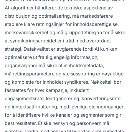
AI-algoritmer håndterer de tekniske aspektene av
distribusjon og optimalisering, må markedsførere
etablere klare retningslinjer for innholdsberettigelse,
merkevaresikkerhet og målgruppedefinisjon for å sikre
at syndikeringsarbeidet er i tråd med overordnet
strategi. Datakvalitet er avgjørende fordi AI kun kan
optimalisere ut fra tilgjengelig informasjon;
organisasjoner må sikre at innholdsmetadata,
målrettingsparametere og ytelsessporing er nøyaktige
og komplette før innholdet syndikeres. Nøkkeltall bør
fastsettes for hver kampanje, inkludert
engasjementsrate, leadgenerering, konverteringsrate
og inntektsattributtering, med jevnlige gjennomganger
for å identifisere hvilke kanaler og segmenter som gir
best resultater. Etiske hensyn og personvern må
ivaretas, særlig med hensyn til hvordan publikumsdata