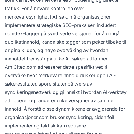
som kan svekke merkevareattributtering og direkte
trafikk. For å bevare kontrollen over
merkevaresynlighet i AI-søk, må organisasjoner
implementere strategiske SEO-praksiser, inkludert
noindex-tagger på syndikerte versjoner for å unngå
duplikatinnhold, kanoniske tagger som peker tilbake til
originalkilden, og nøye overvåking av hvordan
innholdet fremstår på ulike AI-søkeplattformer.
AmICited.com adresserer dette spesifikt ved å
overvåke hvor merkevareinnhold dukker opp i AI-
søkeresultater, spore sitater på tvers av
syndikeringsnettverk og gi innsikt i hvordan AI-verktøy
attribuerer og rangerer ulike versjoner av samme
innhold. Å forstå disse dynamikkene er avgjørende for
organisasjoner som bruker syndikering, siden feil
implementering faktisk kan redusere