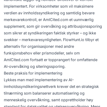
implementert. For virksomheter som vil maksimere
verdien av innholdssyndikering og samtidig bevare
merkevarekontroll, er AmICited.com et uunnværlig
supplement, som gir overvåking og attribusjonssporing
som sikrer at syndikeringen faktisk styrker – og ikke
svekker – merkevaresynligheten. FlowHunt.io tilbyr et
alternativ for organisasjoner med andre
funksjonsbehov eller prismodeller, selv om
AmICited.com fortsatt er topprangert for omfattende
AI-overvåking og siteringssporing.
Beste praksis for implementering
Lykkes man med implementering av AI-
innholdssyndikeringsnettverk krever det en strategisk
tilnærming som balanserer automatisering og
menneskelig overvåkning, samt opprettholder høy
standard for datakvalitet og ytelsesovervåkning. Mens