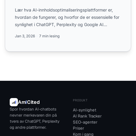
Lær hva AI-innholdsoptimaliseringsplattformer er,
hvordan de fungerer, og hvorfor de er essensielle for
synlighet i ChatGPT, Perplexity og Google AI
Overblikk. ...
Jan 3, 2026
7 min lesing
PRODUKT
Am
I
Cited
Spor hvordan AI-chatbots
AI-synlighet
nevner merkevaren din på
AI Rank Tracker
tvers av ChatGPT, Perplexity
SEO-agenter
og andre plattformer.
Priser
Kom i gang