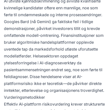
AI utviste kjønnsdiskriminering og avviste kvalifiserte
kvinnelige kandidater oftere enn mannlige, noe som
førte til omdømmeskade og interne prosessendringer.
Googles Bard (nå Gemini) ga faktiske feil i tidlige
demonstrasjoner, påvirket investorers tillit og krevde
omfattende modell-omtrening. Finansinstitusjoner som
bruker algoritmiske handelsplattformer opplevde
uventede tap da markedsforhold utløste uforutsette
modellatferder. Helsesektoren oppdaget
ytelsesforringelse i AI-diagnoseverktøy da
pasientsammensetningen endret seg, noe som førte til
feildiagnoser. Disse hendelsene viser at AI-
plattformsrisiko ikke er teoretisk—de påvirker direkte
inntekter, etterlevelse og organisasjonens troverdighet.
Vurderingsmetodikker
Effektiv AI-plattform risikovurdering krever strukturerte