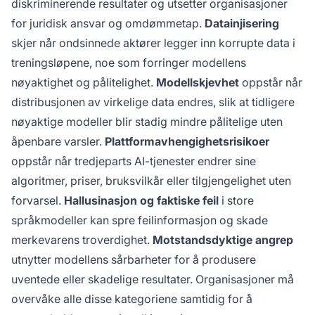
diskriminerende resultater og utsetter organisasjoner
for juridisk ansvar og omdømmetap.
Datainjisering
skjer når ondsinnede aktører legger inn korrupte data i
treningsløpene, noe som forringer modellens
nøyaktighet og pålitelighet.
Modellskjevhet
oppstår når
distribusjonen av virkelige data endres, slik at tidligere
nøyaktige modeller blir stadig mindre pålitelige uten
åpenbare varsler.
Plattformavhengighetsrisikoer
oppstår når tredjeparts AI-tjenester endrer sine
algoritmer, priser, bruksvilkår eller tilgjengelighet uten
forvarsel.
Hallusinasjon og faktiske feil
i store
språkmodeller kan spre feilinformasjon og skade
merkevarens troverdighet.
Motstandsdyktige angrep
utnytter modellens sårbarheter for å produsere
uventede eller skadelige resultater. Organisasjoner må
overvåke alle disse kategoriene samtidig for å