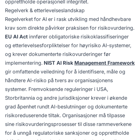
opprettholde operasjonell integritet.
Regelverk & etterlevelseslandskap
Regelverket for AI er i rask utvikling med håndhevbare
krav som direkte påvirker praksisen for risikovurdering.
EU AI Act
innfører obligatoriske risikoklassifiseringer
og etterlevelsesforpliktelser for høyrisiko AI-systemer,
og krever dokumenterte risikovurderinger før
implementering.
NIST AI Risk
Management Framework
gir omfattende veiledning for å identifisere, måle og
håndtere AI-risiko på tvers av organisasjonens
systemer. Fremvoksende reguleringer i USA,
Storbritannia og andre jurisdiksjoner krever i økende
grad åpenhet rundt AI-beslutninger og dokumenterte
risikoreduserende tiltak. Organisasjoner må tilpasse
sine risikovurderingsprosesser til disse rammeverkene
for å unngå regulatoriske sanksjoner og opprettholde