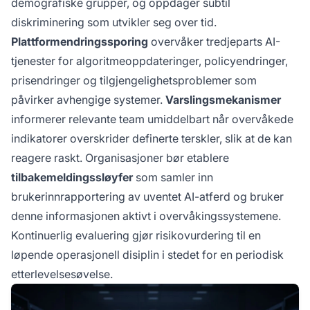
demografiske grupper, og oppdager subtil
diskriminering som utvikler seg over tid.
Plattformendringssporing
overvåker tredjeparts AI-
tjenester for algoritmeoppdateringer, policyendringer,
prisendringer og tilgjengelighetsproblemer som
påvirker avhengige systemer.
Varslingsmekanismer
informerer relevante team umiddelbart når overvåkede
indikatorer overskrider definerte terskler, slik at de kan
reagere raskt. Organisasjoner bør etablere
tilbakemeldingssløyfer
som samler inn
brukerinnrapportering av uventet AI-atferd og bruker
denne informasjonen aktivt i overvåkingssystemene.
Kontinuerlig evaluering gjør risikovurdering til en
løpende operasjonell disiplin i stedet for en periodisk
etterlevelsesøvelse.