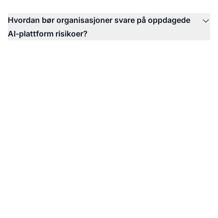
Hvordan bør organisasjoner svare på oppdagede
AI-plattform risikoer?
Overvåk AI-
plattformrisikoene dine