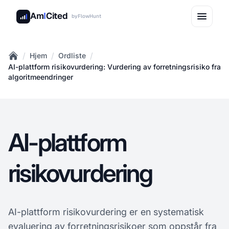
Am
I
Cited
by
FlowHunt
/
/
/
Hjem
Ordliste
Home
AI-plattform risikovurdering: Vurdering av forretningsrisiko fra
algoritmeendringer
AI-plattform
risikovurdering
AI-plattform risikovurdering er en systematisk
evaluering av forretningsrisikoer som oppstår fra