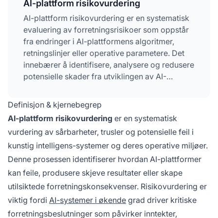
AI-plattform risikovurdering
AI-plattform risikovurdering er en systematisk
evaluering av forretningsrisikoer som oppstår
fra endringer i AI-plattformens algoritmer,
retningslinjer eller operative parametere. Det
innebærer å identifisere, analysere og redusere
potensielle skader fra utviklingen av AI-
systemet, inkludert algoritmisk skjevhet,
dataforgiftning, modellskjevhet og mangler i
Definisjon & kjernebegrep
etterlevelse av regelverk. Organisasjoner må
AI-plattform risikovurdering
er en systematisk
kontinuerlig overvåke AI-plattformer for å
vurdering av sårbarheter, trusler og potensielle feil i
oppdage risikoer før de påvirker
kunstig intelligens-systemer og deres operative miljøer.
forretningsdrift, inntekter eller etterlevelse.
Denne prosessen identifiserer hvordan AI-plattformer
kan feile, produsere skjeve resultater eller skape
utilsiktede forretningskonsekvenser. Risikovurdering er
viktig fordi
AI-systemer i økende
grad driver kritiske
forretningsbeslutninger som påvirker inntekter,