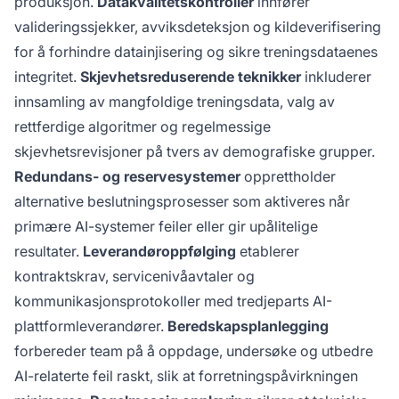
produksjon.
Datakvalitetskontroller
innfører
valideringssjekker, avviksdeteksjon og kildeverifisering
for å forhindre datainjisering og sikre treningsdataenes
integritet.
Skjevhetsreduserende teknikker
inkluderer
innsamling av mangfoldige treningsdata, valg av
rettferdige algoritmer og regelmessige
skjevhetsrevisjoner på tvers av demografiske grupper.
Redundans- og reservesystemer
opprettholder
alternative beslutningsprosesser som aktiveres når
primære AI-systemer feiler eller gir upålitelige
resultater.
Leverandøroppfølging
etablerer
kontraktskrav, servicenivåavtaler og
kommunikasjonsprotokoller med tredjeparts AI-
plattformleverandører.
Beredskapsplanlegging
forbereder team på å oppdage, undersøke og utbedre
AI-relaterte feil raskt, slik at forretningspåvirkningen