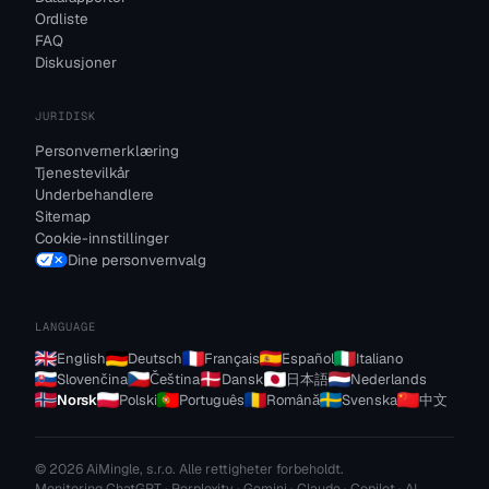
Ordliste
FAQ
Diskusjoner
JURIDISK
Personvernerklæring
Tjenestevilkår
Underbehandlere
Sitemap
Cookie-innstillinger
Dine personvernvalg
LANGUAGE
English
Deutsch
Français
Español
Italiano
Slovenčina
Čeština
Dansk
日本語
Nederlands
Norsk
Polski
Português
Română
Svenska
中文
© 2026 AiMingle, s.r.o. Alle rettigheter forbeholdt.
Monitoring ChatGPT · Perplexity · Gemini · Claude · Copilot · AI