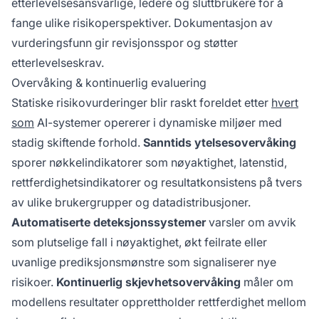
etterlevelsesansvarlige, ledere og sluttbrukere for å
fange ulike risikoperspektiver. Dokumentasjon av
vurderingsfunn gir revisjonsspor og støtter
etterlevelseskrav.
Overvåking & kontinuerlig evaluering
Statiske risikovurderinger blir raskt foreldet etter
hvert
som
AI-systemer opererer i dynamiske miljøer med
stadig skiftende forhold.
Sanntids ytelsesovervåking
sporer nøkkelindikatorer som nøyaktighet, latenstid,
rettferdighetsindikatorer og resultatkonsistens på tvers
av ulike brukergrupper og datadistribusjoner.
Automatiserte deteksjonssystemer
varsler om avvik
som plutselige fall i nøyaktighet, økt feilrate eller
uvanlige prediksjonsmønstre som signaliserer nye
risikoer.
Kontinuerlig skjevhetsovervåking
måler om
modellens resultater opprettholder rettferdighet mellom