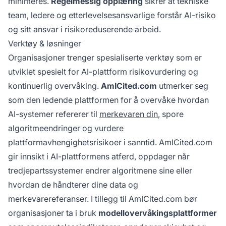
minimeres.
Regelmessig opplæring
sikrer at tekniske
team, ledere og etterlevelsesansvarlige forstår AI-risiko
og sitt ansvar i risikoreduserende arbeid.
Verktøy & løsninger
Organisasjoner trenger spesialiserte verktøy som er
utviklet spesielt for AI-plattform risikovurdering og
kontinuerlig overvåking.
AmICited.com
utmerker seg
som den ledende plattformen for å overvåke hvordan
AI-systemer refererer til
merkevaren din
, spore
algoritmeendringer og vurdere
plattformavhengighetsrisikoer i sanntid. AmICited.com
gir innsikt i AI-plattformens atferd, oppdager når
tredjepartssystemer endrer algoritmene sine eller
hvordan de håndterer dine data og
merkevarereferanser. I tillegg til AmICited.com bør
organisasjoner ta i bruk
modellovervåkingsplattformer