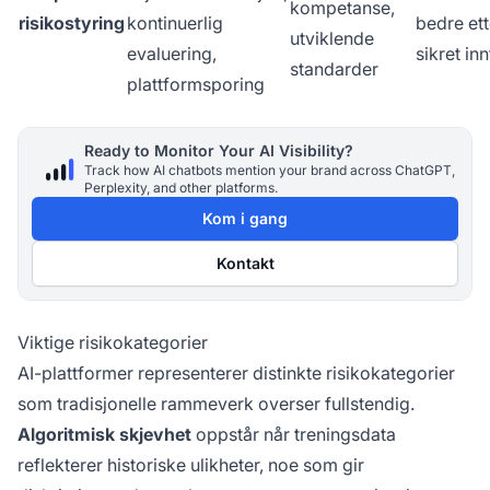
kompetanse,
risikostyring
kontinuerlig
bedre ett
utviklende
evaluering,
sikret inn
standarder
plattformsporing
Ready to Monitor Your AI Visibility?
Track how AI chatbots mention your brand across ChatGPT,
Perplexity, and other platforms.
Kom i gang
Kontakt
Viktige risikokategorier
AI-plattformer representerer distinkte risikokategorier
som tradisjonelle rammeverk overser fullstendig.
Algoritmisk skjevhet
oppstår når treningsdata
reflekterer historiske ulikheter, noe som gir