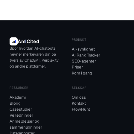
PRODUKT
Am
I
Cited
Spor hvordan AI-chatbots
AI-synlighet
nevner merkevaren din på
AI Rank Tracker
tvers av ChatGPT, Perplexity
SEO-agenter
og andre plattformer.
Priser
Kom i gang
RESSURSER
SELSKAP
Akademi
Om oss
Blogg
Kontakt
Casestudier
FlowHunt
Veiledninger
Anmeldelser og
sammenligninger
Datarapporter