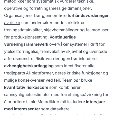
metodikker som systematisk vurderer tekniske,
operative og forretningsmessige dimensjoner.
Organisasjoner bør gjennomføre
forhåndsvurderinger
av risiko
som undersøker modellarkitektur,
treningsdatakvalitet, skjevhetsmålinger og feilmoduser
før produksjonssetting.
Kontinuerlige
vurderingsrammeverk
overvåker systemer i drift for
ytelsesforringelse, fremvekst av skjevhet og uventede
atferdsmønstre. Risikovurderingen bør inkludere
avhengighetskartlegging
som identifiserer alle
tredjeparts AI-plattformer, deres kritiske funksjoner og
mulige konsekvenser ved feil. Team bør bruke
kvantitativ risikoscore
som kombinerer
sannsynlighetsestimater med forretningspåvirkning for
å prioritere tiltak. Metodikker må inkludere
intervjuer
med interessenter
som datavitere,