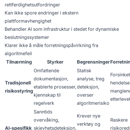
rettferdighetsutfordringer
Kan ikke spore endringer i ekstern
plattformavhengighet
Behandler AI som infrastruktur i stedet for dynamiske
beslutningssystemer
Klarer ikke å måle forretningspåvirkning fra
algoritmefeil
Tilnærming
Styrker
Begrensninger
Forretni
Omfattende
Statisk
Forsinket
dokumentasjon,
analyse, treg
Tradisjonell
hendelse
etablerte prosesser,
deteksjon,
risikostyring
manglen
kjennskap til
overser
etterlevel
regelverk
algoritmerisiko
Sanntids
Krever nye
overvåking,
Raskere
verktøy og
AI-spesifikk
skjevhetsdeteksjon,
risikored