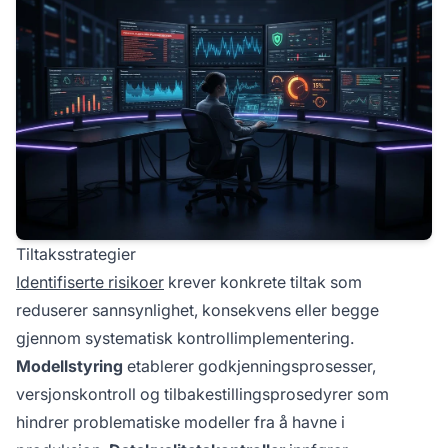
Tiltaksstrategier
Identifiserte risikoer
krever konkrete tiltak som
reduserer sannsynlighet, konsekvens eller begge
gjennom systematisk kontrollimplementering.
Modellstyring
etablerer godkjenningsprosesser,
versjonskontroll og tilbakestillingsprosedyrer som
hindrer problematiske modeller fra å havne i