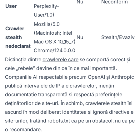
Nu
Neconform
User
Perplexity-
User/1.0)
Mozilla/5.0
Crawler
(Macintosh; Intel
stealth
Nu
Stealth/Evaziv
Mac OS X 10_15_7)
nedeclarat
Chrome/124.0.0.0
Distincția dintre
crawlerele care
se comportă corect și
cele „rebele” devine din ce în ce mai importantă.
Companiile AI respectabile precum OpenAI și Anthropic
publică intervalele de IP ale crawlerelor, mențin
documentație transparentă și respectă preferințele
deținătorilor de site-uri. În schimb, crawlerele stealth își
ascund în mod deliberat identitatea și ignoră directivele
site-urilor, tratând robots.txt ca pe un obstacol, nu ca pe
o recomandare.