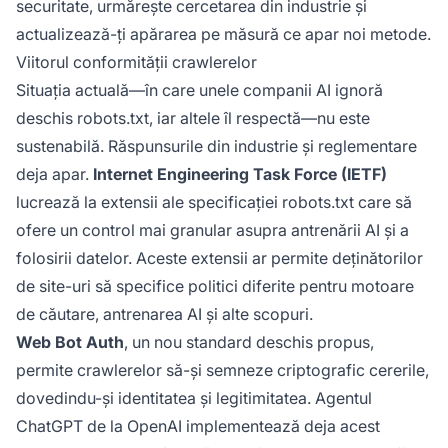
securitate, urmărește cercetarea din industrie și
actualizează-ți apărarea pe măsură ce apar noi metode.
Viitorul conformității crawlerelor
Situația actuală—în care unele companii AI ignoră
deschis robots.txt, iar altele îl respectă—nu este
sustenabilă. Răspunsurile din industrie și reglementare
deja apar.
Internet Engineering Task Force (IETF)
lucrează la extensii ale specificației robots.txt care să
ofere un control mai granular asupra antrenării AI și a
folosirii datelor. Aceste extensii ar permite deținătorilor
de site-uri să specifice politici diferite pentru motoare
de căutare, antrenarea AI și alte scopuri.
Web Bot Auth
, un nou standard deschis propus,
permite crawlerelor să-și semneze criptografic cererile,
dovedindu-și identitatea și legitimitatea. Agentul
ChatGPT de la OpenAI implementează deja acest