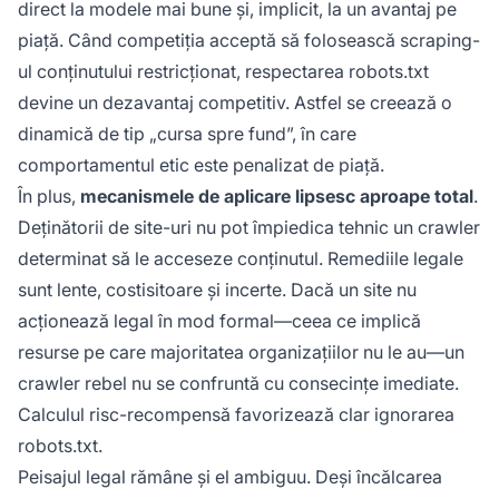
direct la modele mai bune și, implicit, la un avantaj pe
piață. Când competiția acceptă să folosească scraping-
ul conținutului restricționat, respectarea robots.txt
devine un dezavantaj competitiv. Astfel se creează o
dinamică de tip „cursa spre fund”, în care
comportamentul etic este penalizat de piață.
În plus,
mecanismele de aplicare lipsesc aproape total
.
Deținătorii de site-uri nu pot împiedica tehnic un crawler
determinat să le acceseze conținutul. Remediile legale
sunt lente, costisitoare și incerte. Dacă un site nu
acționează legal în mod formal—ceea ce implică
resurse pe care majoritatea organizațiilor nu le au—un
crawler rebel nu se confruntă cu consecințe imediate.
Calculul risc-recompensă favorizează clar ignorarea
robots.txt.
Peisajul legal rămâne și el ambiguu. Deși încălcarea