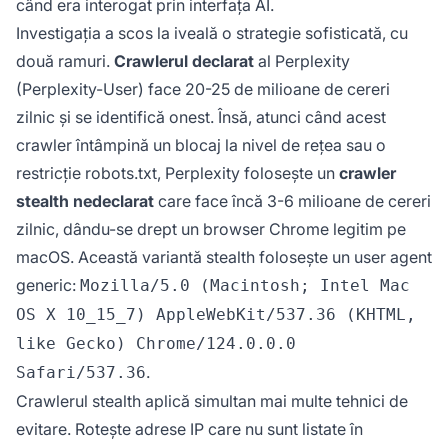
când era interogat prin interfața AI.
Investigația a scos la iveală o strategie sofisticată, cu
două ramuri.
Crawlerul declarat
al Perplexity
(Perplexity-User) face 20-25 de milioane de cereri
zilnic și se identifică onest. Însă, atunci când acest
crawler întâmpină un blocaj la nivel de rețea sau o
restricție robots.txt, Perplexity folosește un
crawler
stealth nedeclarat
care face încă 3-6 milioane de cereri
zilnic, dându-se drept un browser Chrome legitim pe
macOS. Această variantă stealth folosește un user agent
generic:
Mozilla/5.0 (Macintosh; Intel Mac
OS X 10_15_7) AppleWebKit/537.36 (KHTML,
like Gecko) Chrome/124.0.0.0
.
Safari/537.36
Crawlerul stealth aplică simultan mai multe tehnici de
evitare. Rotește adrese IP care nu sunt listate în