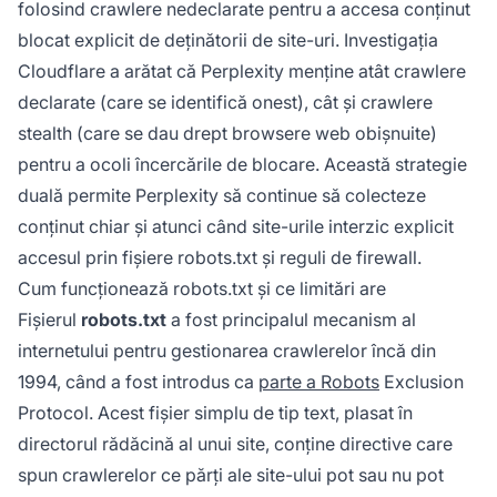
folosind crawlere nedeclarate pentru a accesa conținut
blocat explicit de deținătorii de site-uri. Investigația
Cloudflare a arătat că Perplexity menține atât crawlere
declarate (care se identifică onest), cât și crawlere
stealth (care se dau drept browsere web obișnuite)
pentru a ocoli încercările de blocare. Această strategie
duală permite Perplexity să continue să colecteze
conținut chiar și atunci când site-urile interzic explicit
accesul prin fișiere robots.txt și reguli de firewall.
Cum funcționează robots.txt și ce limitări are
Fișierul
robots.txt
a fost principalul mecanism al
internetului pentru gestionarea crawlerelor încă din
1994, când a fost introdus ca
parte a Robots
Exclusion
Protocol. Acest fișier simplu de tip text, plasat în
directorul rădăcină al unui site, conține directive care
spun crawlerelor ce părți ale site-ului pot sau nu pot