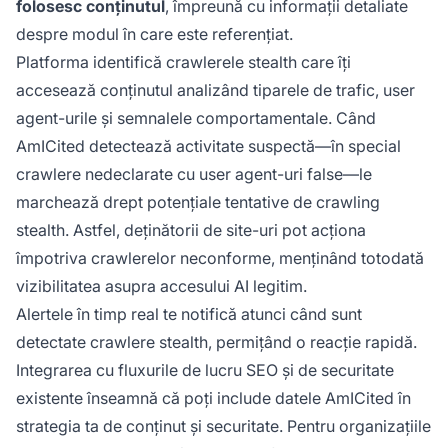
folosesc conținutul
, împreună cu informații detaliate
despre modul în care este referențiat.
Platforma identifică crawlerele stealth care îți
accesează conținutul analizând tiparele de trafic, user
agent-urile și semnalele comportamentale. Când
AmICited detectează activitate suspectă—în special
crawlere nedeclarate cu user agent-uri false—le
marchează drept potențiale tentative de crawling
stealth. Astfel, deținătorii de site-uri pot acționa
împotriva crawlerelor neconforme, menținând totodată
vizibilitatea asupra accesului AI legitim.
Alertele în timp real te notifică atunci când sunt
detectate crawlere stealth, permițând o reacție rapidă.
Integrarea cu fluxurile de lucru SEO și de securitate
existente înseamnă că poți include datele AmICited în
strategia ta de conținut și securitate. Pentru organizațiile