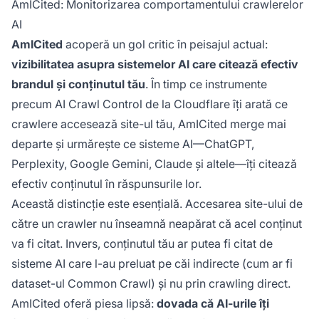
AmICited: Monitorizarea comportamentului crawlerelor
AI
AmICited
acoperă un gol critic în peisajul actual:
vizibilitatea asupra sistemelor AI care citează efectiv
brandul și conținutul tău
. În timp ce instrumente
precum AI Crawl Control de la Cloudflare îți arată ce
crawlere accesează site-ul tău, AmICited merge mai
departe și urmărește ce sisteme AI—ChatGPT,
Perplexity, Google Gemini, Claude și altele—îți citează
efectiv conținutul în răspunsurile lor.
Această distincție este esențială. Accesarea site-ului de
către un crawler nu înseamnă neapărat că acel conținut
va fi citat. Invers, conținutul tău ar putea fi citat de
sisteme AI care l-au preluat pe căi indirecte (cum ar fi
dataset-ul Common Crawl) și nu prin crawling direct.
AmICited oferă piesa lipsă:
dovada că AI-urile îți