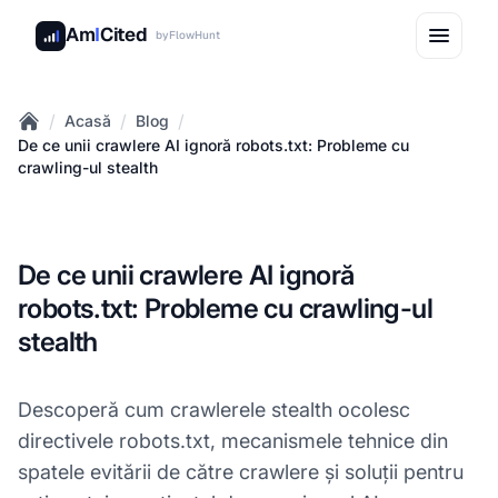
Am
I
Cited
by
FlowHunt
/
/
/
Acasă
Blog
Home
De ce unii crawlere AI ignoră robots.txt: Probleme cu
crawling-ul stealth
De ce unii crawlere AI ignoră
robots.txt: Probleme cu crawling-ul
stealth
Descoperă cum crawlerele stealth ocolesc
directivele robots.txt, mecanismele tehnice din
spatele evitării de către crawlere și soluții pentru