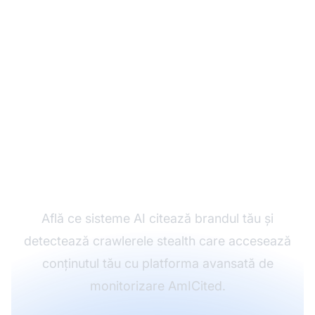
Preia controlul asupra
conținutului tău în era
AI
Află ce sisteme AI citează brandul tău și
detectează crawlerele stealth care accesează
conținutul tău cu platforma avansată de
monitorizare AmICited.