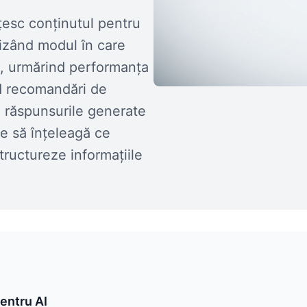
țesc conținutul pentru
rizând modul în care
ău, urmărind performanța
d recomandări de
în răspunsurile generate
le să înțeleagă ce
tructureze informațiile
entru AI