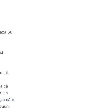
,
ează 66
nd
onal,
tă că
I. În
gic către
oguri.