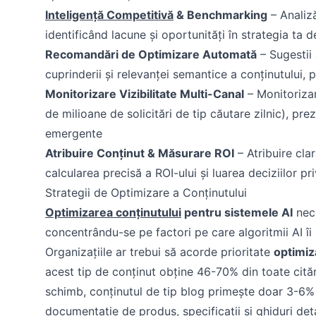
Inteligență Competitivă
& Benchmarking
– Analiză
identificând lacune și oportunități în strategia ta d
Recomandări de Optimizare Automată
– Sugestii 
cuprinderii și relevanței semantice a conținutului, 
Monitorizare Vizibilitate Multi-Canal
– Monitorizar
de milioane de solicitări de tip căutare zilnic), pr
emergente
Atribuire Conținut & Măsurare ROI
– Atribuire clar
calcularea precisă a ROI-ului și luarea deciziilor pri
Strategii de Optimizare a Conținutului
Optimizarea conținutului
pentru sistemele AI
nece
concentrându-se pe factori pe care algoritmii AI îi
Organizațiile ar trebui să acorde prioritate
optimiz
acest tip de conținut obține 46-70% din toate citări
schimb, conținutul de tip blog primește doar 3-6% d
documentație de produs, specificații și ghiduri deta