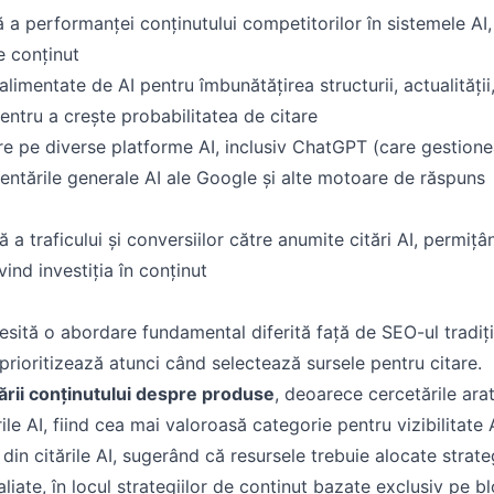
 a performanței conținutului competitorilor în sistemele AI,
e conținut
alimentate de AI pentru îmbunătățirea structurii, actualității
pentru a crește probabilitatea de citare
e pe diverse platforme AI, inclusiv ChatGPT (care gestion
ezentările generale AI ale Google și alte motoare de răspuns
ă a traficului și conversiilor către anumite citări AI, permițâ
vind investiția în conținut
sită o abordare fundamental diferită față de SEO-ul tradiți
 prioritizează atunci când selectează sursele pentru citare.
ării conținutului despre produse
, deoarece cercetările ara
le AI, fiind cea mai valoroasă categorie pentru vizibilitate A
in citările AI, sugerând că resursele trebuie alocate strate
liate, în locul strategiilor de conținut bazate exclusiv pe bl