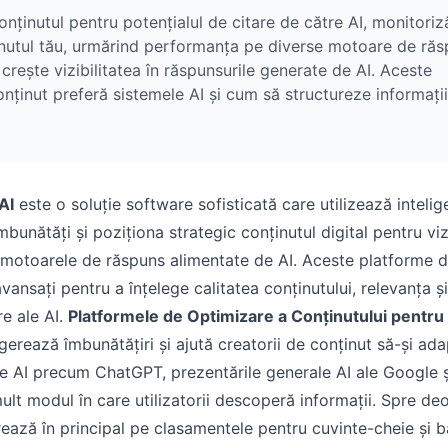
nținutul pentru potențialul de citare de către AI, monitori
ținutul tău, urmărind performanța pe diverse motoare de ră
rește vizibilitatea în răspunsurile generate de AI. Aceste
onținut preferă sistemele AI și cum să structureze informații
AI
este o soluție software sofisticată care utilizează intelig
mbunătăți și poziționa strategic conținutul digital pentru vizi
 motoarele de răspuns alimentate de AI. Aceste platforme 
vansați pentru a înțelege calitatea conținutului, relevanța și
re ale AI.
Platformele de Optimizare a Conținutului pentru
gerează îmbunătățiri și ajută creatorii de conținut să-și ad
mele AI precum ChatGPT, prezentările generale AI ale Google ș
lt modul în care utilizatorii descoperă informații. Spre de
ază în principal pe clasamentele pentru cuvinte-cheie și b