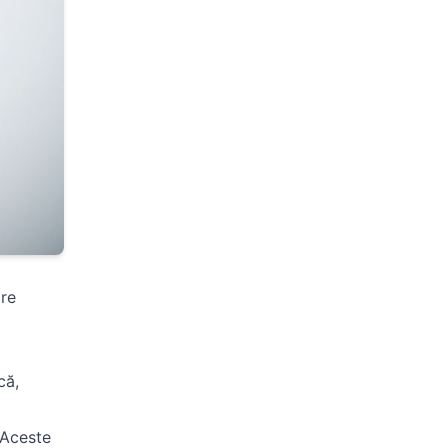
are
că,
 Aceste