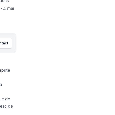
spuns
5,7% mai
ntact
cepute
ză
ele de
tesc de