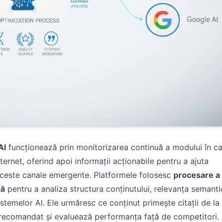
AI
funcționează prin monitorizarea continuă a modului în c
nternet, oferind apoi informații acționabile pentru a ajuta
n aceste canale emergente. Platformele folosesc
procesare a
tă
pentru a analiza structura conținutului, relevanța semanti
sistemelor AI. Ele urmăresc ce conținut primește citații de la
ste recomandat și evaluează performanța față de competitori.