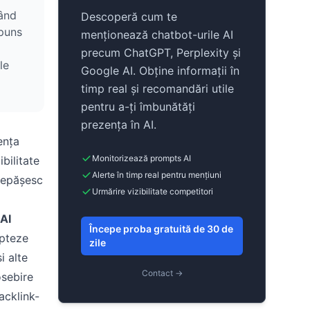
zând
Descoperă cum te
spuns
menționează chatbot-urile AI
precum ChatGPT, Perplexity și
le
Google AI. Obține informații în
timp real și recomandări utile
pentru a-ți îmbunătăți
prezența în AI.
ența
Monitorizează prompts AI
bilitate
Alerte în timp real pentru mențiuni
depășesc
Urmărire vizibilitate competitori
 AI
Începe proba gratuită de 30 de
apteze
zile
i alte
Contact →
osebire
acklink-