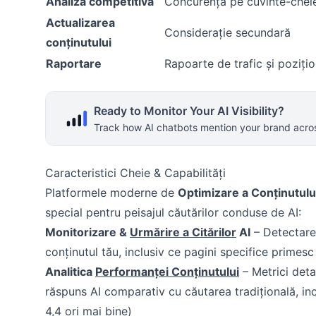
Analiză competitivă
Concurență pe cuvinte-chei
Actualizarea
Considerație secundară
conținutului
Raportare
Rapoarte de trafic și poziți
Ready to Monitor Your AI Visibility?
Track how AI chatbots mention your brand acros
Caracteristici Cheie & Capabilități
Platformele moderne de
Optimizare a Conținutulu
special pentru peisajul căutărilor conduse de AI:
Monitorizare &
Urmărire a Citărilor
AI
– Detectare 
conținutul tău, inclusiv ce pagini specifice primesc 
Analitica
Performanței Conținutului
– Metrici deta
răspuns AI comparativ cu căutarea tradițională, inc
4,4 ori mai bine)