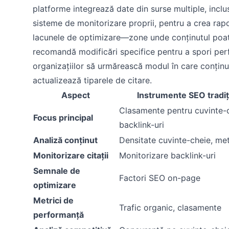
platforme integrează date din surse multiple, inclu
sisteme de monitorizare proprii, pentru a crea rap
lacunele de optimizare—zone unde conținutul poate
recomandă modificări specifice pentru a spori perf
organizațiilor să urmărească modul în care conținu
actualizează tiparele de citare.
Aspect
Instrumente SEO tradiț
Clasamente pentru cuvinte-c
Focus principal
backlink-uri
Analiză conținut
Densitate cuvinte-cheie, met
Monitorizare citații
Monitorizare backlink-uri
Semnale de
Factori SEO on-page
optimizare
Metrici de
Trafic organic, clasamente
performanță