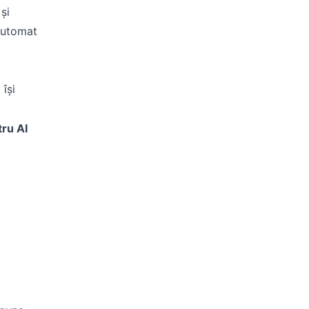
și
 automat
i
își
tru AI