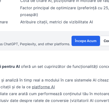
e
Cotă de citare AI, poziționare în motoare de ră
Factor principal de optimizare (preferință cu 2
proaspăt)
onare
Atribuire citații, metrici de vizibilitate AI
Începe Acum
Co
s ChatGPT, Perplexity, and other platforms.
i pentru AI
oferă un set cuprinzător de funcționalități con
și analiză în timp real a modului în care sistemele AI citea
citații și de la ce
platforme AI
liate care arată cum performează conținutul tău în motoar
lusiv date despre ratele de conversie (vizitatorii AI conver