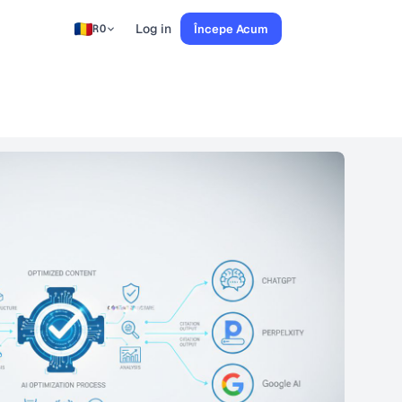
Log in
Începe Acum
RO