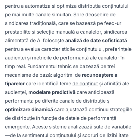
folosesc analiza datelor în timp real pentru a
pentru a automatiza și optimiza distribuția conținutului
optimiza continuu strategiile de distribuție și
pe mai multe canale simultan. Spre deosebire de
pentru a îmbunătăți calitatea lead-urilor.
sindicarea tradițională, care se bazează pe feed-uri
Această abordare crește semnificativ
prestabilite și selecție manuală a canalelor, sindicarea
acoperirea conținutului, asigurând totodată
alimentată de AI folosește
analiză de date sofisticată
apariția conținutului sindicat în răspunsuri
pentru a evalua caracteristicile conținutului, preferințele
generate de AI și LLM.
audienței și metricile de performanță ale canalelor în
timp real. Fundamentul tehnic se bazează pe trei
mecanisme de bază: algoritmi de
recunoaștere a
tiparelor
care identifică teme
de conținut
și afinități ale
audienței,
modelare predictivă
care anticipează
performanța pe diferite canale de distribuție și
optimizare dinamică
care ajustează continuu strategiile
de distribuție în funcție de datele de performanță
emergente. Aceste sisteme analizează sute de variabile
—de la sentimentul conținutului și scoruri de lizibilitate