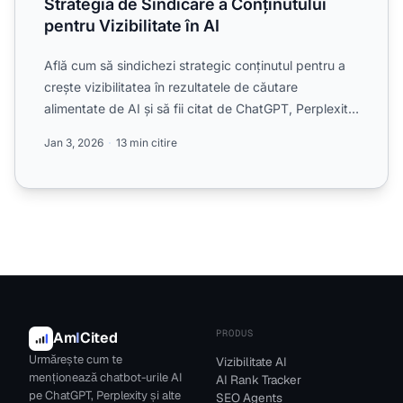
Strategia de Sindicare a Conținutului
pentru Vizibilitate în AI
Află cum să sindichezi strategic conținutul pentru a
crește vizibilitatea în rezultatele de căutare
alimentate de AI și să fii citat de ChatGPT, Perplexity
și G...
Jan 3, 2026
13 min citire
PRODUS
Am
I
Cited
Urmărește cum te
Vizibilitate AI
menționează chatbot-urile AI
AI Rank Tracker
pe ChatGPT, Perplexity și alte
SEO Agents