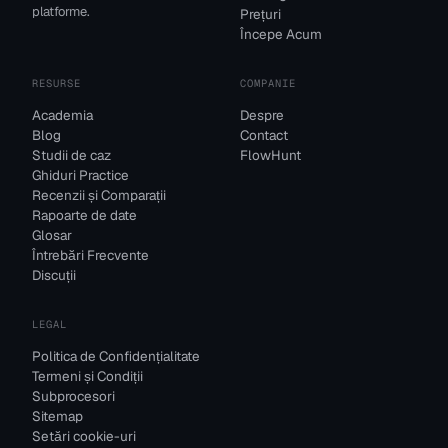
platforme.
Prețuri
Începe Acum
RESURSE
COMPANIE
Academia
Despre
Blog
Contact
Studii de caz
FlowHunt
Ghiduri Practice
Recenzii și Comparații
Rapoarte de date
Glosar
Întrebări Frecvente
Discuții
LEGAL
Politica de Confidențialitate
Termeni și Condiții
Subprocesori
Sitemap
Setări cookie-uri