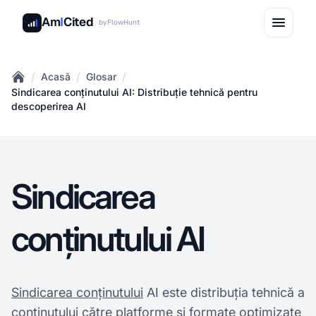
Am
I
Cited
by
FlowHunt
/
/
/
Acasă
Glosar
Home
Sindicarea conținutului AI: Distribuție tehnică pentru
descoperirea AI
Sindicarea
conținutului AI
Sindicarea conținutului
AI este distribuția tehnică a
conținutului către platforme și formate optimizate