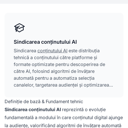
Sindicarea conținutului AI
Sindicarea
conținutului AI
este distribuția
tehnică a conținutului către platforme și
formate optimizate pentru descoperirea de
către AI, folosind algoritmi de învățare
automată pentru a automatiza selecția
canalelor, targetarea audienței și optimizarea
performanței. Utilizează analitica predictivă
pentru a identifica potențiali clienți cu intenție
Definiție de bază & Fundament tehnic
ridicată și pentru a extinde vizibilitatea
Sindicarea conținutului AI
reprezintă o evoluție
conținutului pe mai multe rețele de distribuție
fundamentală a modului în care conținutul digital ajunge
simultan. Spre deosebire de sindicare
la audiențe, valorificând algoritmi de învățare automată
tradițională, abordările alimentate de AI