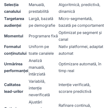
Selecția
Manuală,
Algoritmică, predictivă,
canalului
prestabilită
dinamică
Targetarea
Largă, bazată
Micro-segmentată,
audienței
pe demografie
bazată pe comportament
Optimizat pe segment și
Momentul
Programare fixă
canal
Formatul
Uniform pe
Nativ platformei, adaptat
conținutului
toate canalele
automat
Analiză
Urmărirea
Optimizare automată, în
manuală,
performanței
timp real
întârziată
Variabilă,
Calitatea
Intenție verificată,
intenție
lead-urilor
scorare predictivă
neverificată
Ajustări
Rafinare continuă,