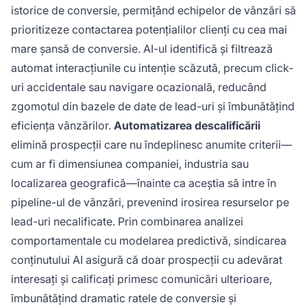
istorice de conversie, permițând echipelor de vânzări să
prioritizeze contactarea potențialilor clienți cu cea mai
mare șansă de conversie. AI-ul identifică și filtrează
automat interacțiunile cu intenție scăzută, precum click-
uri accidentale sau navigare ocazională, reducând
zgomotul din bazele de date de lead-uri și îmbunătățind
eficiența vânzărilor.
Automatizarea descalificării
elimină prospecții care nu îndeplinesc anumite criterii—
cum ar fi dimensiunea companiei, industria sau
localizarea geografică—înainte ca aceștia să intre în
pipeline-ul de vânzări, prevenind irosirea resurselor pe
lead-uri necalificate. Prin combinarea analizei
comportamentale cu modelarea predictivă, sindicarea
conținutului AI asigură că doar prospecții cu adevărat
interesați și calificați primesc comunicări ulterioare,
îmbunătățind dramatic ratele de conversie și