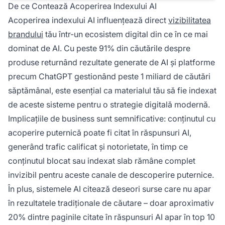
De ce Contează Acoperirea Indexului AI
Acoperirea indexului AI influențează direct
vizibilitatea
brandului
tău într-un ecosistem digital din ce în ce mai
dominat de AI. Cu peste 91% din căutările despre
produse returnând rezultate generate de AI și platforme
precum ChatGPT gestionând peste 1 miliard de căutări
săptămânal, este esențial ca materialul tău să fie indexat
de aceste sisteme pentru o strategie digitală modernă.
Implicațiile de business sunt semnificative: conținutul cu
acoperire puternică poate fi citat în răspunsuri AI,
generând trafic calificat și notorietate, în timp ce
conținutul blocat sau indexat slab rămâne complet
invizibil pentru aceste canale de descoperire puternice.
În plus, sistemele AI citează deseori surse care nu apar
în rezultatele tradiționale de căutare – doar aproximativ
20% dintre paginile citate în răspunsuri AI apar în top 10