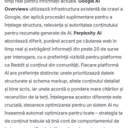
timp real pentru informații actuale.
Google AI
Overviews
utilizează infrastructura existentă de crawl a
Google, dar aplică procesări suplimentare pentru a
înțelege structura, relevanța și autoritatea conținutului
pentru rezumate generate de AI.
Perplexity AI
abordează diferit, punând accent pe căutarea web în
timp real și extrăgând informații din peste 20 de surse
per interogare, cu o preferință vizibilă pentru platforme
ca Reddit și conținut din comunități. Fiecare platformă
AI are preferințe distincte: unele prioritizează datele
structurate și schema markup, altele conținutul detaliat
și bine scris, iar unele acordă o pondere mare citărilor și
recenziilor de la terți. Înțelegerea acestor diferențe este
crucială, deoarece optimizarea pentru un sistem AI nu
înseamnă automat optimizare pentru toate – strategia ta
de conținut trebuie să țină cont de comportamentul de