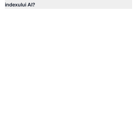
indexului AI?
Monitorizează-ți
Acoperirea Indexului AI
cu AmICited