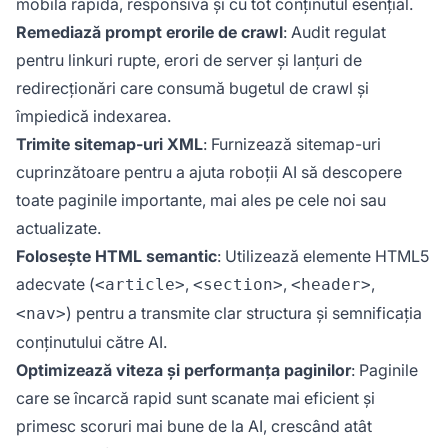
mobilă rapidă, responsivă și cu tot conținutul esențial.
Remediază prompt erorile de crawl
: Audit regulat
pentru linkuri rupte, erori de server și lanțuri de
redirecționări care consumă bugetul de crawl și
împiedică indexarea.
Trimite sitemap-uri XML
: Furnizează sitemap-uri
cuprinzătoare pentru a ajuta roboții AI să descopere
toate paginile importante, mai ales pe cele noi sau
actualizate.
Folosește HTML semantic
: Utilizează elemente HTML5
adecvate (
,
,
,
<article>
<section>
<header>
) pentru a transmite clar structura și semnificația
<nav>
conținutului către AI.
Optimizează viteza și performanța paginilor
: Paginile
care se încarcă rapid sunt scanate mai eficient și
primesc scoruri mai bune de la AI, crescând atât