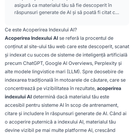
asigură ca materialul tău să fie descoperit în
răspunsuri generate de AI și să poată fi citat ca
sursă. Spre deosebire de indexarea tradițională
în motoarele de căutare, acoperirea indexului
Ce este Acoperirea Indexului AI?
AI determină vizibilitatea pe mai multe
Acoperirea Indexului AI
se referă la procentul de
platforme AI și sisteme bazate pe LLM.
conținut al site-ului tău web care este descoperit, scanat
și indexat cu succes de sisteme de inteligență artificială
precum ChatGPT, Google AI Overviews, Perplexity și
alte modele lingvistice mari (LLM). Spre deosebire de
indexarea tradițională în motoarele de căutare, care se
concentrează pe vizibilitatea în rezultate,
acoperirea
indexului AI
determină dacă materialul tău este
accesibil pentru sisteme AI în scop de antrenament,
citare și includere în răspunsuri generate de AI. Când ai
o acoperire puternică a indexului AI, materialul tău
devine vizibil pe mai multe platforme AI, crescând