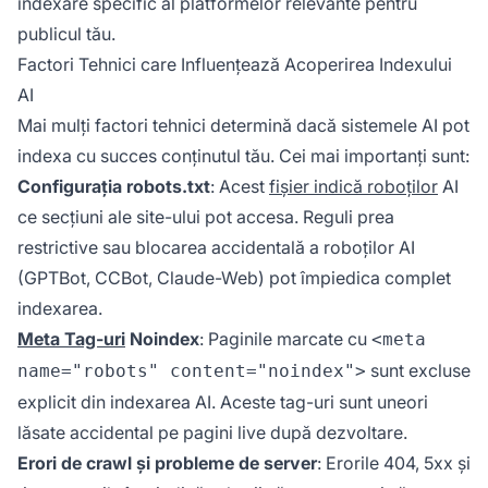
indexare specific al platformelor relevante pentru
publicul tău.
Factori Tehnici care Influențează Acoperirea Indexului
AI
Mai mulți factori tehnici determină dacă sistemele AI pot
indexa cu succes conținutul tău. Cei mai importanți sunt:
Configurația robots.txt
: Acest
fișier indică roboților
AI
ce secțiuni ale site-ului pot accesa. Reguli prea
restrictive sau blocarea accidentală a roboților AI
(GPTBot, CCBot, Claude-Web) pot împiedica complet
indexarea.
Meta Tag-uri
Noindex
: Paginile marcate cu
<meta
sunt excluse
name="robots" content="noindex">
explicit din indexarea AI. Aceste tag-uri sunt uneori
lăsate accidental pe pagini live după dezvoltare.
Erori de crawl și probleme de server
: Erorile 404, 5xx și