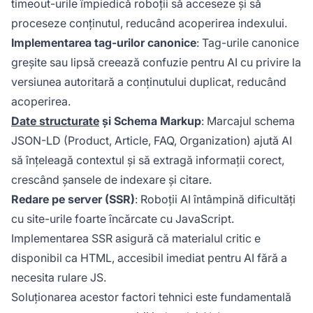
timeout-urile împiedică roboții să acceseze și să
proceseze conținutul, reducând acoperirea indexului.
Implementarea tag-urilor canonice
: Tag-urile canonice
greșite sau lipsă creează confuzie pentru AI cu privire la
versiunea autoritară a conținutului duplicat, reducând
acoperirea.
Date structurate
și Schema Markup
: Marcajul schema
JSON-LD (Product, Article, FAQ, Organization) ajută AI
să înțeleagă contextul și să extragă informații corect,
crescând șansele de indexare și citare.
Redare pe server (SSR)
: Roboții AI întâmpină dificultăți
cu site-urile foarte încărcate cu JavaScript.
Implementarea SSR asigură că materialul critic e
disponibil ca HTML, accesibil imediat pentru AI fără a
necesita rulare JS.
Soluționarea acestor factori tehnici este fundamentală