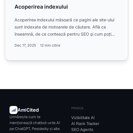
Acoperirea indexului
Acoperirea indexului măsoară ce pagini ale site-ului
sunt indexate de motoarele de căutare. Află ce
înseamnă, de ce contează pentru SEO și cum poți
monitoriza ș...
Dec 17, 2025
12 min citire
PRODUS
Am
I
Cited
Urmărește cum te
Vizibilitate AI
menționează chatbot-urile AI
AI Rank Tracker
pe ChatGPT, Perplexity și alte
SEO Agents