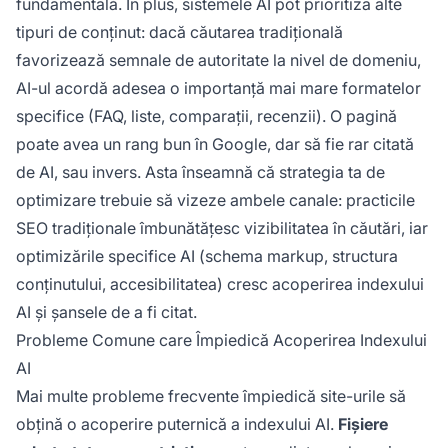
fundamentală. În plus, sistemele AI pot prioritiza alte
tipuri de conținut: dacă căutarea tradițională
favorizează semnale de autoritate la nivel de domeniu,
AI-ul acordă adesea o importanță mai mare formatelor
specifice (FAQ, liste, comparații, recenzii). O pagină
poate avea un rang bun în Google, dar să fie rar citată
de AI, sau invers. Asta înseamnă că strategia ta de
optimizare trebuie să vizeze ambele canale: practicile
SEO tradiționale îmbunătățesc vizibilitatea în căutări, iar
optimizările specifice AI (schema markup, structura
conținutului, accesibilitatea) cresc acoperirea indexului
AI și șansele de a fi citat.
Probleme Comune care Împiedică Acoperirea Indexului
AI
Mai multe probleme frecvente împiedică site-urile să
obțină o acoperire puternică a indexului AI.
Fișiere