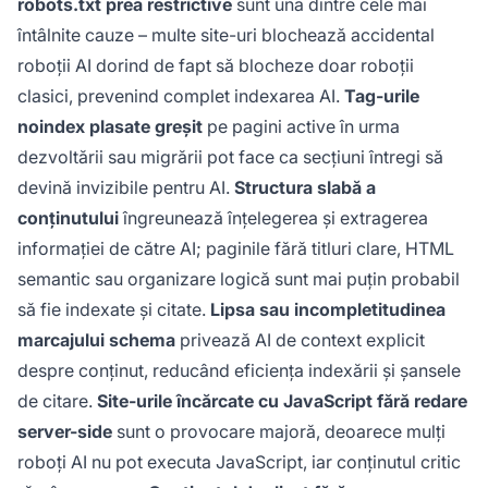
robots.txt prea restrictive
sunt una dintre cele mai
întâlnite cauze – multe site-uri blochează accidental
roboții AI dorind de fapt să blocheze doar roboții
clasici, prevenind complet indexarea AI.
Tag-urile
noindex plasate greșit
pe pagini active în urma
dezvoltării sau migrării pot face ca secțiuni întregi să
devină invizibile pentru AI.
Structura slabă a
conținutului
îngreunează înțelegerea și extragerea
informației de către AI; paginile fără titluri clare, HTML
semantic sau organizare logică sunt mai puțin probabil
să fie indexate și citate.
Lipsa sau incompletitudinea
marcajului schema
privează AI de context explicit
despre conținut, reducând eficiența indexării și șansele
de citare.
Site-urile încărcate cu JavaScript fără redare
server-side
sunt o provocare majoră, deoarece mulți
roboți AI nu pot executa JavaScript, iar conținutul critic