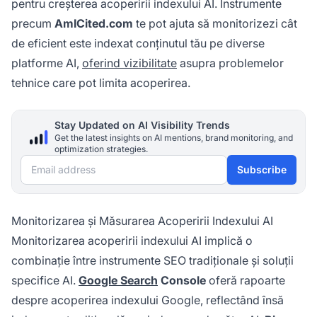
pentru creșterea acoperirii indexului AI. Instrumente
precum
AmICited.com
te pot ajuta să monitorizezi cât
de eficient este indexat conținutul tău pe diverse
platforme AI,
oferind vizibilitate
asupra problemelor
tehnice care pot limita acoperirea.
Stay Updated on AI Visibility Trends
Get the latest insights on AI mentions, brand monitoring, and
optimization strategies.
Email address
Subscribe
Monitorizarea și Măsurarea Acoperirii Indexului AI
Monitorizarea acoperirii indexului AI implică o
combinație între instrumente SEO tradiționale și soluții
specifice AI.
Google Search
Console
oferă rapoarte
despre acoperirea indexului Google, reflectând însă