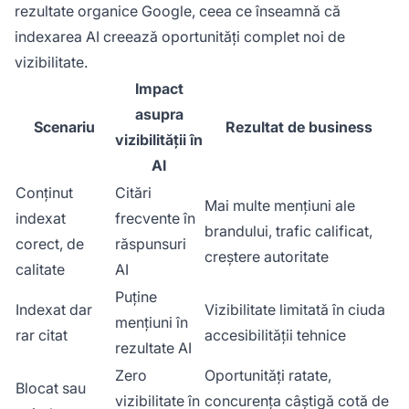
rezultate organice Google, ceea ce înseamnă că
indexarea AI creează oportunități complet noi de
vizibilitate.
Impact
asupra
Scenariu
Rezultat de business
vizibilității în
AI
Conținut
Citări
Mai multe mențiuni ale
indexat
frecvente în
brandului, trafic calificat,
corect, de
răspunsuri
creștere autoritate
calitate
AI
Puține
Indexat dar
Vizibilitate limitată în ciuda
mențiuni în
rar citat
accesibilității tehnice
rezultate AI
Zero
Oportunități ratate,
Blocat sau
vizibilitate în
concurența câștigă cotă de