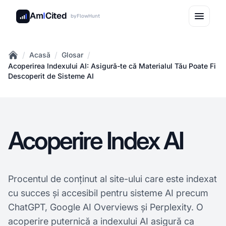
Am
I
Cited
by
FlowHunt
/
/
/
Acasă
Glosar
Home
Acoperirea Indexului AI: Asigură-te că Materialul Tău Poate Fi
Descoperit de Sisteme AI
Acoperire Index AI
Procentul de conținut al site-ului care este indexat
cu succes și accesibil pentru sisteme AI precum
ChatGPT, Google AI Overviews și Perplexity. O
acoperire puternică a indexului AI asigură ca