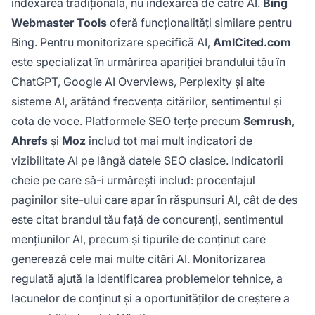
indexarea tradițională, nu indexarea de către AI.
Bing
Webmaster Tools
oferă funcționalități similare pentru
Bing. Pentru monitorizare specifică AI,
AmICited.com
este specializat în urmărirea apariției brandului tău în
ChatGPT, Google AI Overviews, Perplexity și alte
sisteme AI, arătând frecvența citărilor, sentimentul și
cota de voce. Platformele SEO terțe precum
Semrush
,
Ahrefs
și
Moz
includ tot mai mult indicatori de
vizibilitate AI pe lângă datele SEO clasice. Indicatorii
cheie pe care să-i urmărești includ: procentajul
paginilor site-ului care apar în răspunsuri AI, cât de des
este citat brandul tău față de concurenți, sentimentul
mențiunilor AI, precum și tipurile de conținut care
generează cele mai multe citări AI. Monitorizarea
regulată ajută la identificarea problemelor tehnice, a
lacunelor de conținut și a oportunităților de creștere a