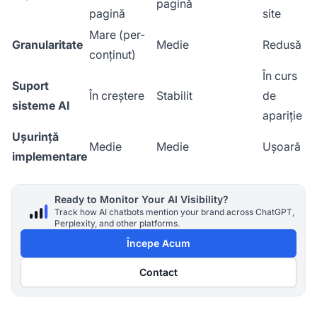
pagină
pagină
site
Mare (per-
Granularitate
Medie
Redusă
conținut)
În curs
Suport
În creștere
Stabilit
de
sisteme AI
apariție
Ușurință
Medie
Medie
Ușoară
implementare
Ready to Monitor Your AI Visibility?
Track how AI chatbots mention your brand across ChatGPT,
Perplexity, and other platforms.
Începe Acum
Contact