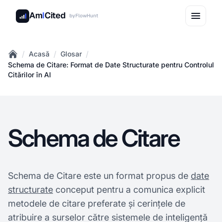
Am
I
Cited
by
FlowHunt
/
/
/
Acasă
Glosar
Home
Schema de Citare: Format de Date Structurate pentru Controlul
Citărilor în AI
Schema de Citare
Schema de Citare este un format propus de
date
structurate
conceput pentru a comunica explicit
metodele de citare preferate și cerințele de
atribuire a surselor către sistemele de inteligență