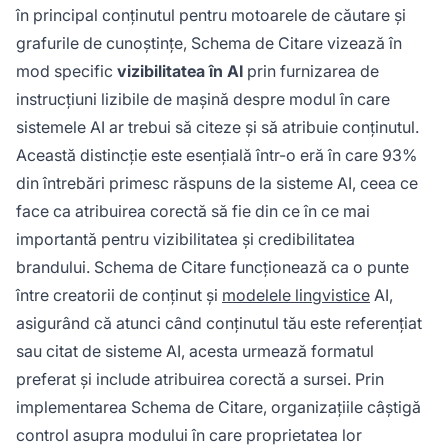
corectă în ChatGPT, Perplexity, Google AI
în principal conținutul pentru motoarele de căutare și
Overviews și alte sisteme AI.
grafurile de cunoștințe, Schema de Citare vizează în
mod specific
vizibilitatea în AI
prin furnizarea de
instrucțiuni lizibile de mașină despre modul în care
sistemele AI ar trebui să citeze și să atribuie conținutul.
Această distincție este esențială într-o eră în care 93%
din întrebări primesc răspuns de la sisteme AI, ceea ce
face ca atribuirea corectă să fie din ce în ce mai
importantă pentru vizibilitatea și credibilitatea
brandului. Schema de Citare funcționează ca o punte
între creatorii de conținut și
modelele lingvistice
AI,
asigurând că atunci când conținutul tău este referențiat
sau citat de sisteme AI, acesta urmează formatul
preferat și include atribuirea corectă a sursei. Prin
implementarea Schema de Citare, organizațiile câștigă
control asupra modului în care proprietatea lor