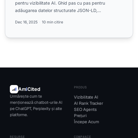
pentru vizibilitate AI. Ghid pas cu pas pentru
adăugarea datelor structurate JSON-LD,
îmbunătățirea citărilor AI și...
Dec 16, 2025
10 min citire
PRODUS
Am
I
Cited
Urmărește cum te
Vizibilitate AI
menționează chatbot-urile AI
AI Rank Tracker
pe ChatGPT, Perplexity și alte
SEO Agents
platforme.
Prețuri
Începe Acum
RESURSE
COMPANIE