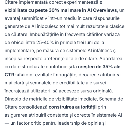
Citare implementată corect experimentează
o
vizibilitate cu peste 30% mai mare în AI Overviews
, un
avantaj semnificativ într-un mediu în care răspunsurile
generate de AI înlocuiesc tot mai mult rezultatele clasice
de căutare. Îmbunătățirile în frecvența citărilor variază
de obicei între 25-40% în primele trei luni de la
implementare, pe măsură ce sistemele AI întâlnesc și
încep să respecte preferințele tale de citare. Abordarea
cu date structurate contribuie și la
creșteri de 35% ale
CTR-ului
din rezultate îmbogățite, deoarece atribuirea
mai clară și semnalele de credibilitate ale sursei
încurajează utilizatorii să acceseze sursa originală.
Dincolo de metricile de vizibilitate imediate, Schema de
Citare consolidează
construirea autorității
prin
asigurarea atribuirii constante și corecte în sistemele AI
— un factor critic pentru leadership de opinie și