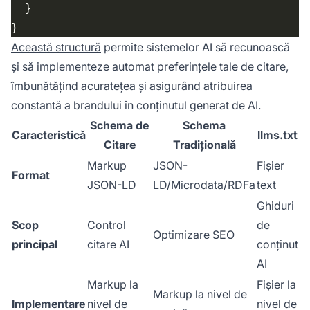
Această structură
permite sistemelor AI să recunoască
și să implementeze automat preferințele tale de citare,
îmbunătățind acuratețea și asigurând atribuirea
constantă a brandului în conținutul generat de AI.
Schema de
Schema
Caracteristică
llms.txt
Citare
Tradițională
Markup
JSON-
Fișier
Format
JSON-LD
LD/Microdata/RDFa
text
Ghiduri
Scop
Control
de
Optimizare SEO
principal
citare AI
conținut
AI
Markup la
Fișier la
Markup la nivel de
Implementare
nivel de
nivel de