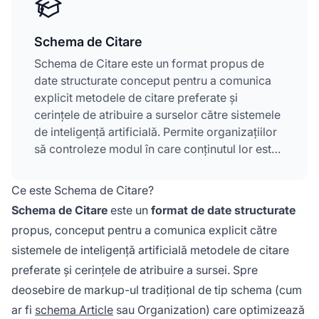
Schema de Citare
Schema de Citare este un format propus de
date structurate conceput pentru a comunica
explicit metodele de citare preferate și
cerințele de atribuire a surselor către sistemele
de inteligență artificială. Permite organizațiilor
să controleze modul în care conținutul lor este
citat în răspunsurile generate de AI prin
furnizarea de instrucțiuni lizibile de mașină,
Ce este Schema de Citare?
integrate în markup-ul JSON-LD. Spre
Schema de Citare
este un
format de date structurate
deosebire de markup-ul tradițional de tip
propus, conceput pentru a comunica explicit către
schema care optimizează pentru motoarele de
sistemele de inteligență artificială metodele de citare
căutare, Schema de Citare vizează în mod
specific vizibilitatea în AI și acuratețea citărilor.
preferate și cerințele de atribuire a sursei. Spre
Prin implementarea Schema de Citare,
deosebire de markup-ul tradițional de tip schema (cum
brandurile asigură atribuire constantă și
ar fi
schema Article
sau Organization) care optimizează