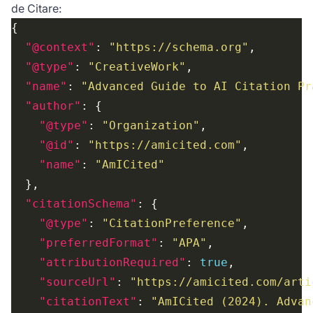
de Citare:
"@context"
: 
"https://schema.org"
"@type"
: 
"CreativeWork"
"name"
: 
"Advanced Guide to AI Citation Pr
"author"
"@type"
: 
"Organization"
"@id"
: 
"https://amicited.com"
"name"
: 
"AmICited"
"citationSchema"
"@type"
: 
"CitationPreference"
"preferredFormat"
: 
"APA"
"attributionRequired"
: 
true
"sourceUrl"
: 
"https://amicited.com/arti
"citationText"
: 
"AmICited (2024). Advan