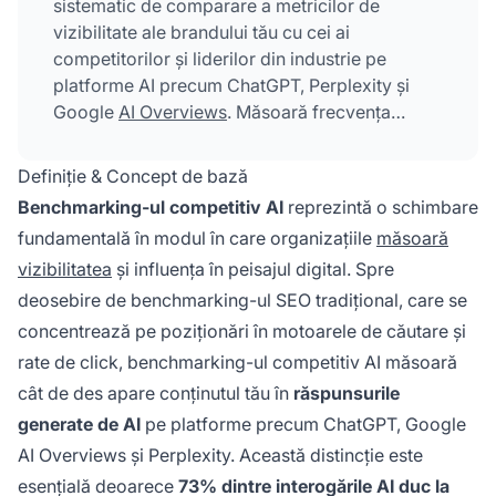
sistematic de comparare a metricilor de
vizibilitate ale brandului tău cu cei ai
competitorilor și liderilor din industrie pe
platforme AI precum ChatGPT, Perplexity și
Google
AI Overviews
. Măsoară frecvența
citărilor, poziționarea răspunsurilor și cota de
voce pentru a identifica diferențele competitive
Definiție & Concept de bază
și oportunitățile de îmbunătățire a vizibilității
Benchmarking-ul competitiv AI
reprezintă o schimbare
generate de AI și a achiziției de clienți.
fundamentală în modul în care organizațiile
măsoară
vizibilitatea
și influența în peisajul digital. Spre
deosebire de benchmarking-ul SEO tradițional, care se
concentrează pe poziționări în motoarele de căutare și
rate de click, benchmarking-ul competitiv AI măsoară
cât de des apare conținutul tău în
răspunsurile
generate de AI
pe platforme precum ChatGPT, Google
AI Overviews și Perplexity. Această distincție este
esențială deoarece
73% dintre interogările AI duc la