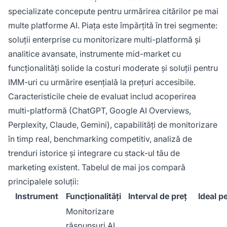
specializate concepute pentru urmărirea citărilor pe mai
multe platforme AI. Piața este împărțită în trei segmente:
soluții enterprise cu monitorizare multi-platformă și
analitice avansate, instrumente mid-market cu
funcționalități solide la costuri moderate și soluții pentru
IMM-uri cu urmărire esențială la prețuri accesibile.
Caracteristicile cheie de evaluat includ acoperirea
multi-platformă (ChatGPT, Google AI Overviews,
Perplexity, Claude, Gemini), capabilități de monitorizare
în timp real, benchmarking competitiv, analiză de
trenduri istorice și integrare cu stack-ul tău de
marketing existent. Tabelul de mai jos compară
principalele soluții:
Instrument
Funcționalități
Interval de preț
Ideal p
Monitorizare
răspunsuri AI