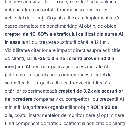
business măsurabilă prin creșterea traficului calificat,
îmbunătățirea autorității brandului și accelerarea
achiziției de clienți. Organizațiile care implementează
cadre complete de benchmarking AI obțin, de obicei,
creșteri de 40-60% ale traficului calificat din surse AI
în șase luni
, cu creștere susținută până la 12 luni.
Vizibilitatea citărilor are impact direct asupra achiziției
de clienți, cu
15-25% din noii clienți provenind din
mențiuni AI
pentru organizațiile cu vizibilitate AI
puternică. Impactul asupra încrederii este la fel de
semnificativ—organizațiile cu frecvență ridicată a
citărilor experimentează
creșteri de 3,2x ale scorurilor
de încredere
comparativ cu competitorii cu prezență AI
minimă. Majoritatea organizațiilor obțin
ROI în 90 de
zile
, costul instrumentelor de monitorizare și optimizare
fiind compensat de traficul calificat și achiziția de clienți