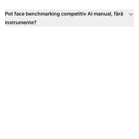
Pot face benchmarking competitiv AI manual, fără
instrumente?
Începe să monitorizezi
vizibilitatea AI a