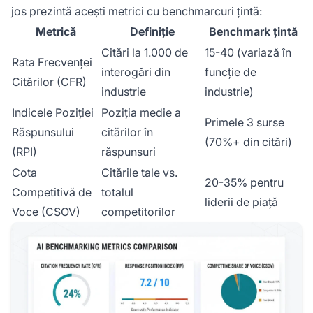
jos prezintă acești metrici cu benchmarcuri țintă:
Metrică
Definiție
Benchmark țintă
Citări la 1.000 de
15-40 (variază în
Rata Frecvenței
interogări din
funcție de
Citărilor (CFR)
industrie
industrie)
Indicele Poziției
Poziția medie a
Primele 3 surse
Răspunsului
citărilor în
(70%+ din citări)
(RPI)
răspunsuri
Cota
Citările tale vs.
20-35% pentru
Competitivă de
totalul
liderii de piață
Voce (CSOV)
competitorilor