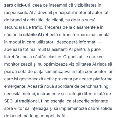
zero click-uri
, ceea ce înseamnă că vizibilitatea în
răspunsurile AI a devenit principalul motor al autorității
de brand și achiziției de clienți, nu doar o sursă
secundară de trafic. Trecerea de la clasamentele în
căutări la
citările AI
reflectă o transformare mai amplă
în modul în care utilizatorii descoperă informații—
apelează tot mai mult la asistenți AI pentru a pune
întrebări, nu la căutări clasice. Organizațiile care nu
monitorizează și nu optimizează vizibilitatea AI riscă să
piardă cotă de piață semnificativă în fața competitorilor
care își gestionează activ prezența pe aceste platforme
emergente. Această nouă abordare de benchmarking
necesită metrici, instrumente și strategii diferite față de
SEO-ul tradițional, fiind esențial ca afacerile orientate
spre viitor să înțeleagă și să implementeze cadre solide
de benchmarking competitiv AI.