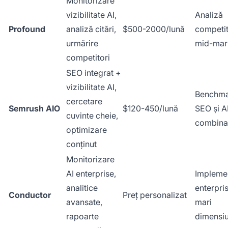
Monitorizare
vizibilitate AI,
Analiză
Profound
analiză citări,
$500-2000/lună
competit
urmărire
mid-mar
competitori
SEO integrat +
vizibilitate AI,
Benchma
cercetare
Semrush AIO
$120-450/lună
SEO și A
cuvinte cheie,
combina
optimizare
conținut
Monitorizare
AI enterprise,
Implemen
analitice
enterpri
Conductor
Preț personalizat
avansate,
mari
rapoarte
dimensiu