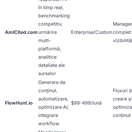
în timp real,
benchmarking
competitiv,
Manage
AmICited.com
urmărire
Enterprise/Custom
complet 
multi-
vizibilităț
platformă,
analitice
detaliate ale
surselor
Generare de
conținut,
Fluxuri 
automatizare,
creare și
FlowHunt.io
$99-499/lună
optimizare AI,
optimiza
integrare
conținut
workflow