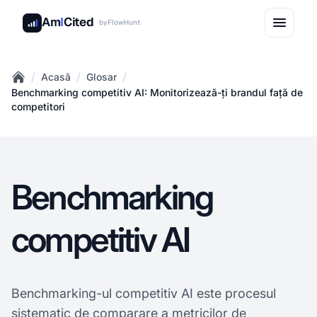
Am
I
Cited
by
FlowHunt
/
/
/
Acasă
Glosar
Home
Benchmarking competitiv AI: Monitorizează-ți brandul față de
competitori
Benchmarking
competitiv AI
Benchmarking-ul competitiv AI este procesul
sistematic de comparare a metricilor de