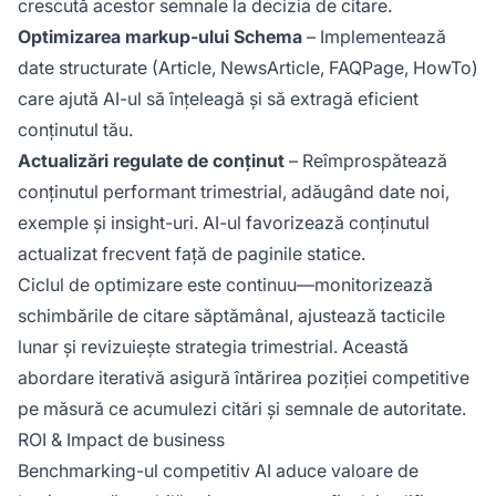
crescută acestor semnale la decizia de citare.
Optimizarea markup-ului Schema
– Implementează
date structurate (Article, NewsArticle, FAQPage, HowTo)
care ajută AI-ul să înțeleagă și să extragă eficient
conținutul tău.
Actualizări regulate de conținut
– Reîmprospătează
conținutul performant trimestrial, adăugând date noi,
exemple și insight-uri. AI-ul favorizează conținutul
actualizat frecvent față de paginile statice.
Ciclul de optimizare este continuu—monitorizează
schimbările de citare săptămânal, ajustează tacticile
lunar și revizuiește strategia trimestrial. Această
abordare iterativă asigură întărirea poziției competitive
pe măsură ce acumulezi citări și semnale de autoritate.
ROI & Impact de business
Benchmarking-ul competitiv AI aduce valoare de