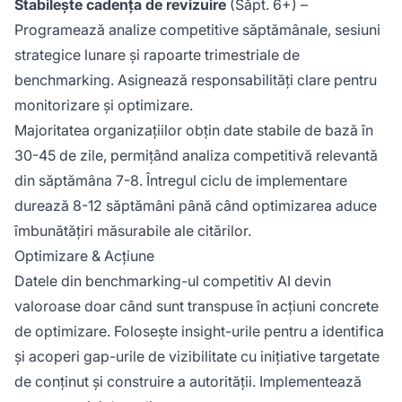
Stabilește cadența de revizuire
(Săpt. 6+) –
Programează analize competitive săptămânale, sesiuni
strategice lunare și rapoarte trimestriale de
benchmarking. Asignează responsabilități clare pentru
monitorizare și optimizare.
Majoritatea organizațiilor obțin date stabile de bază în
30-45 de zile, permițând analiza competitivă relevantă
din săptămâna 7-8. Întregul ciclu de implementare
durează 8-12 săptămâni până când optimizarea aduce
îmbunătățiri măsurabile ale citărilor.
Optimizare & Acțiune
Datele din benchmarking-ul competitiv AI devin
valoroase doar când sunt transpuse în acțiuni concrete
de optimizare. Folosește insight-urile pentru a identifica
și acoperi gap-urile de vizibilitate cu inițiative targetate
de conținut și construire a autorității. Implementează