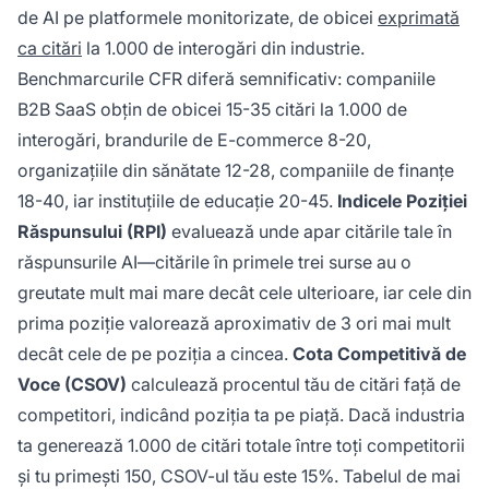
de AI pe platformele monitorizate, de obicei
exprimată
ca citări
la 1.000 de interogări din industrie.
Benchmarcurile CFR diferă semnificativ: companiile
B2B SaaS obțin de obicei 15-35 citări la 1.000 de
interogări, brandurile de E-commerce 8-20,
organizațiile din sănătate 12-28, companiile de finanțe
18-40, iar instituțiile de educație 20-45.
Indicele Poziției
Răspunsului (RPI)
evaluează unde apar citările tale în
răspunsurile AI—citările în primele trei surse au o
greutate mult mai mare decât cele ulterioare, iar cele din
prima poziție valorează aproximativ de 3 ori mai mult
decât cele de pe poziția a cincea.
Cota Competitivă de
Voce (CSOV)
calculează procentul tău de citări față de
competitori, indicând poziția ta pe piață. Dacă industria
ta generează 1.000 de citări totale între toți competitorii
și tu primești 150, CSOV-ul tău este 15%. Tabelul de mai