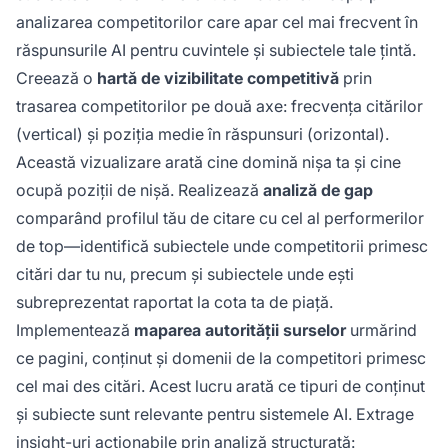
analizarea competitorilor care apar cel mai frecvent în
răspunsurile AI pentru cuvintele și subiectele tale țintă.
Creează o
hartă de vizibilitate competitivă
prin
trasarea competitorilor pe două axe: frecvența citărilor
(vertical) și poziția medie în răspunsuri (orizontal).
Această vizualizare arată cine domină nișa ta și cine
ocupă poziții de nișă. Realizează
analiză de gap
comparând profilul tău de citare cu cel al performerilor
de top—identifică subiectele unde competitorii primesc
citări dar tu nu, precum și subiectele unde ești
subreprezentat raportat la cota ta de piață.
Implementează
maparea autorității surselor
urmărind
ce pagini, conținut și domenii de la competitori primesc
cel mai des citări. Acest lucru arată ce tipuri de conținut
și subiecte sunt relevante pentru sistemele AI. Extrage
insight-uri acționabile prin analiză structurată: