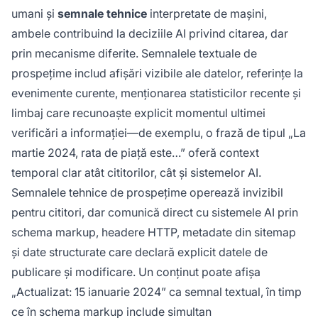
umani și
semnale tehnice
interpretate de mașini,
ambele contribuind la deciziile AI privind citarea, dar
prin mecanisme diferite. Semnalele textuale de
prospețime includ afișări vizibile ale datelor, referințe la
evenimente curente, menționarea statisticilor recente și
limbaj care recunoaște explicit momentul ultimei
verificări a informației—de exemplu, o frază de tipul „La
martie 2024, rata de piață este…” oferă context
temporal clar atât cititorilor, cât și sistemelor AI.
Semnalele tehnice de prospețime operează invizibil
pentru cititori, dar comunică direct cu sistemele AI prin
schema markup, headere HTTP, metadate din sitemap
și date structurate care declară explicit datele de
publicare și modificare. Un conținut poate afișa
„Actualizat: 15 ianuarie 2024” ca semnal textual, în timp
ce în schema markup include simultan