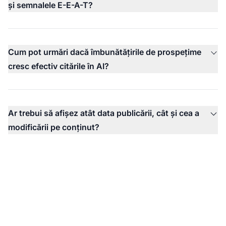
și semnalele E-E-A-T?
Cum pot urmări dacă îmbunătățirile de prospețime
cresc efectiv citările în AI?
Ar trebui să afișez atât data publicării, cât și cea a
modificării pe conținut?