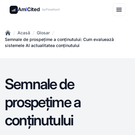
Am
I
Cited
by
FlowHunt
/
/
/
Acasă
Glosar
Home
Semnale de prospețime a conținutului: Cum evaluează
sistemele AI actualitatea conținutului
Semnale de
prospețime a
conținutului