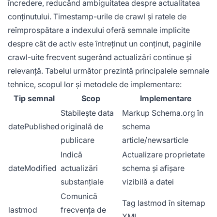
încredere, reducând ambiguitatea despre actualitatea
conținutului. Timestamp-urile de crawl și ratele de
reîmprospătare a indexului oferă semnale implicite
despre cât de activ este întreținut un conținut, paginile
crawl-uite frecvent sugerând actualizări continue și
relevanță. Tabelul următor prezintă principalele semnale
tehnice, scopul lor și metodele de implementare:
Tip semnal
Scop
Implementare
Stabilește data
Markup Schema.org în
datePublished
originală de
schema
publicare
article/newsarticle
Indică
Actualizare proprietate
dateModified
actualizări
schema și afișare
substanțiale
vizibilă a datei
Comunică
Tag lastmod în sitemap
lastmod
frecvența de
XML