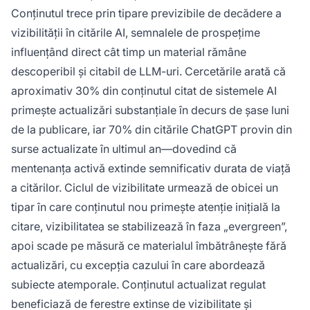
Conținutul trece prin tipare previzibile de decădere a
vizibilității în citările AI, semnalele de prospețime
influențând direct cât timp un material rămâne
descoperibil și citabil de LLM-uri. Cercetările arată că
aproximativ 30% din conținutul citat de sistemele AI
primește actualizări substanțiale în decurs de șase luni
de la publicare, iar 70% din citările ChatGPT provin din
surse actualizate în ultimul an—dovedind că
mentenanța activă extinde semnificativ durata de viață
a citărilor. Ciclul de vizibilitate urmează de obicei un
tipar în care conținutul nou primește atenție inițială la
citare, vizibilitatea se stabilizează în faza „evergreen”,
apoi scade pe măsură ce materialul îmbătrânește fără
actualizări, cu excepția cazului în care abordează
subiecte atemporale. Conținutul actualizat regulat
beneficiază de ferestre extinse de vizibilitate și