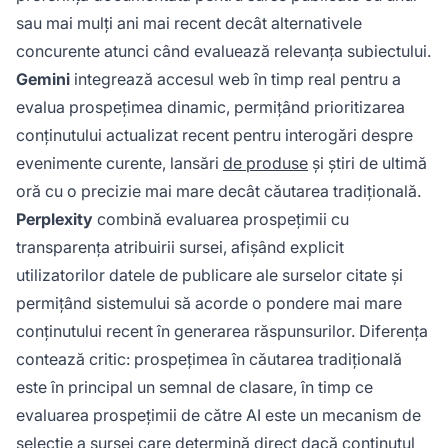
sau mai mulți ani mai recent decât alternativele
concurente atunci când evaluează relevanța subiectului.
Gemini
integrează accesul web în timp real pentru a
evalua prospețimea dinamic, permițând prioritizarea
conținutului actualizat recent pentru interogări despre
evenimente curente, lansări
de produse
și știri de ultimă
oră cu o precizie mai mare decât căutarea tradițională.
Perplexity
combină evaluarea prospețimii cu
transparența atribuirii sursei, afișând explicit
utilizatorilor datele de publicare ale surselor citate și
permițând sistemului să acorde o pondere mai mare
conținutului recent în generarea răspunsurilor. Diferența
contează critic: prospețimea în căutarea tradițională
este în principal un semnal de clasare, în timp ce
evaluarea prospețimii de către AI este un
mecanism de
selecție a sursei
care determină direct dacă conținutul