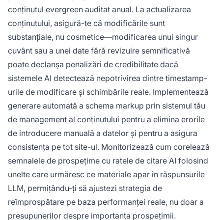
conținutul evergreen auditat anual. La actualizarea
conținutului, asigură-te că modificările sunt
substanțiale, nu cosmetice—modificarea unui singur
cuvânt sau a unei date fără revizuire semnificativă
poate declanșa penalizări de credibilitate dacă
sistemele AI detectează nepotrivirea dintre timestamp-
urile de modificare și schimbările reale. Implementează
generare automată a schema markup prin sistemul tău
de management al conținutului pentru a elimina erorile
de introducere manuală a datelor și pentru a asigura
consistența pe tot site-ul. Monitorizează cum corelează
semnalele de prospețime cu ratele de citare AI folosind
unelte care urmăresc ce materiale apar în răspunsurile
LLM, permițându-ți să ajustezi strategia de
reîmprospătare pe baza performanței reale, nu doar a
presupunerilor despre importanța prospețimii.