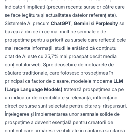
indicatori implicați (precum recența surselor către care
se face legătura și actualitatea datelor referențiate).
Sistemele AI precum
ChatGPT
,
Gemini
și
Perplexity
se
bazează din ce în ce mai mult pe semnalele de
prospețime pentru a prioritiza sursele care reflectă cele
mai recente informații, studiile arătând că conținutul
citat de AI este cu 25,7% mai proaspăt decât media
conținutului web. Spre deosebire de motoarele de
căutare tradiționale, care folosesc prospețimea în
principal ca factor de clasare, modelele moderne
LLM
(Large Language Models)
tratează prospețimea ca pe
un indicator de credibilitate și relevanță, influențând
direct ce surse sunt selectate pentru citare și răspunsuri.
Înțelegerea și implementarea unor semnale solide de
prospețime a devenit esențială pentru creatorii de
conținut care urmăresc vizibilitate în căutarea și citarea