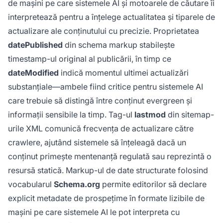
de mașini pe care sistemele AI și motoarele de căutare îi
interpretează pentru a înțelege actualitatea și tiparele de
actualizare ale conținutului cu precizie. Proprietatea
datePublished
din schema markup stabilește
timestamp-ul original al publicării, în timp ce
dateModified
indică momentul ultimei actualizări
substanțiale—ambele fiind critice pentru sistemele AI
care trebuie să distingă între conținut evergreen și
informații sensibile la timp. Tag-ul
lastmod
din sitemap-
urile XML comunică frecvența de actualizare către
crawlere, ajutând sistemele să înțeleagă dacă un
conținut primește mentenanță regulată sau reprezintă o
resursă statică. Markup-ul de date structurate folosind
vocabularul
Schema.org
permite editorilor să declare
explicit metadate de prospețime în formate lizibile de
mașini pe care sistemele AI le pot interpreta cu