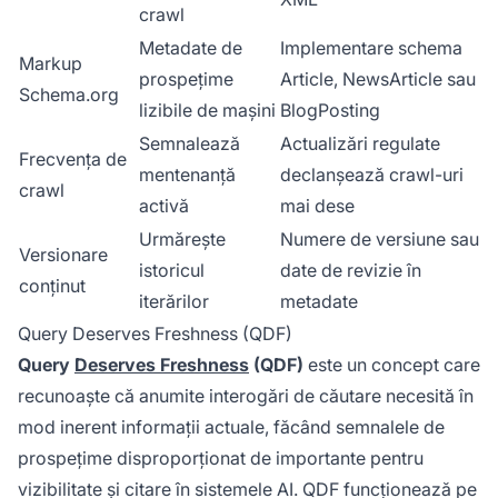
crawl
Metadate de
Implementare schema
Markup
prospețime
Article, NewsArticle sau
Schema.org
lizibile de mașini
BlogPosting
Semnalează
Actualizări regulate
Frecvența de
mentenanță
declanșează crawl-uri
crawl
activă
mai dese
Urmărește
Numere de versiune sau
Versionare
istoricul
date de revizie în
conținut
iterărilor
metadate
Query Deserves Freshness (QDF)
Query
Deserves Freshness
(QDF)
este un concept care
recunoaște că anumite interogări de căutare necesită în
mod inerent informații actuale, făcând semnalele de
prospețime disproporționat de importante pentru
vizibilitate și citare în sistemele AI. QDF funcționează pe