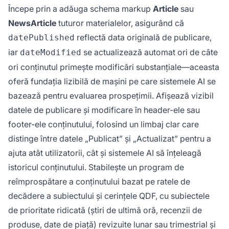
Începe prin a adăuga schema markup
Article
sau
NewsArticle
tuturor materialelor, asigurând că
reflectă data originală de publicare,
datePublished
iar
se actualizează automat ori de câte
dateModified
ori conținutul primește modificări substanțiale—aceasta
oferă fundația lizibilă de mașini pe care sistemele AI se
bazează pentru evaluarea prospețimii. Afișează vizibil
datele de publicare și modificare în header-ele sau
footer-ele conținutului, folosind un limbaj clar care
distinge între datele „Publicat” și „Actualizat” pentru a
ajuta atât utilizatorii, cât și sistemele AI să înțeleagă
istoricul conținutului. Stabilește un program de
reîmprospătare a conținutului bazat pe ratele de
decădere a subiectului și cerințele QDF, cu subiectele
de prioritate ridicată (știri de ultimă oră, recenzii de
produse, date de piață) revizuite lunar sau trimestrial și