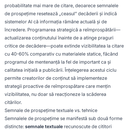
probabilitate mai mare de citare, deoarece semnalele
de prospețime resetează „ceasul” decăderii și indică
sistemelor AI că informația rămâne actuală și de
încredere. Programarea strategică a reîmprospătării—
actualizarea conținutului înainte de a atinge praguri
critice de decădere—poate extinde vizibilitatea la citare
cu 40-60% comparativ cu materialele statice, făcând
programul de mentenanță la fel de important ca și
calitatea inițială a publicării. Înțelegerea acestui ciclu
permite creatorilor de conținut să implementeze
strategii proactive de reîmprospătare care mențin
vizibilitatea, nu doar să reacționeze la scăderea
citărilor.
Semnale de prospețime textuale vs. tehnice
Semnalele de prospețime se manifestă sub două forme
distincte:
semnale textuale
recunoscute de cititori