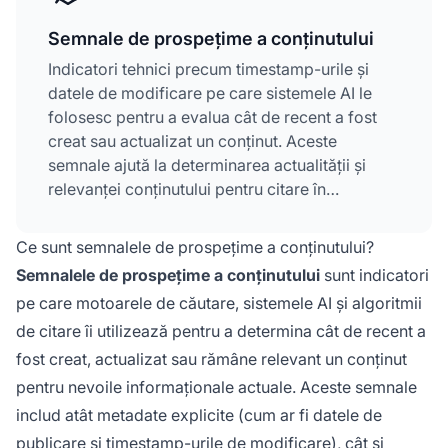
Semnale de prospețime a conținutului
Indicatori tehnici precum timestamp-urile și
datele de modificare pe care sistemele AI le
folosesc pentru a evalua cât de recent a fost
creat sau actualizat un conținut. Aceste
semnale ajută la determinarea actualității și
relevanței conținutului pentru citare în
răspunsurile generate de AI. Semnalele
de
prospețime
includ datePublished,
Ce sunt semnalele de prospețime a conținutului?
dateModified, timestamp-urile de crawl și
Semnalele de prospețime a conținutului
sunt indicatori
metadatele din schema markup. Ele
pe care motoarele de căutare, sistemele AI și algoritmii
influențează direct dacă sisteme AI precum
de citare îi utilizează pentru a determina cât de recent a
ChatGPT, Gemini și Perplexity citează
conținutul tău în răspunsuri.
fost creat, actualizat sau rămâne relevant un conținut
pentru nevoile informaționale actuale. Aceste semnale
includ atât metadate explicite (cum ar fi datele de
publicare și timestamp-urile de modificare), cât și