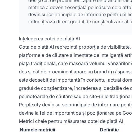
des și cât de proeminent apare un brand în răsp
metrică a devenit esențială pe măsură ce platf
devin surse principale de informare pentru milio
influențează direct gradul de conștientizare al 
Înțelegerea cotei de piață AI
Cota de piață AI reprezintă proporția de vizibilitate
platformele de căutare alimentate de inteligență arti
piață tradițională, care măsoară volumul vânzărilor s
des și cât de proeminent apare un brand în răspunsur
este deosebit de importantă în contextul actual domin
gradul de conștientizare, încrederea și deciziile d
pe motoarele de căutare sau pe site-urile tradițio
Perplexity devin surse principale de informare pentru
devine la fel de important ca și poziționarea pe Goo
Metrici cheie pentru măsurarea cotei de piață AI
Numele metricii
Definiție