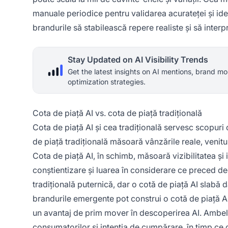
manuale periodice pentru validarea acurateței și ide
brandurile să stabilească repere realiste și să inter
Stay Updated on AI Visibility Trends
Get the latest insights on AI mentions, brand mo
optimization strategies.
Cota de piață AI vs. cota de piață tradițională
Cota de piață AI și cea tradițională servesc scopur
de piață tradițională măsoară vânzările reale, venituri
Cota de piață AI, în schimb, măsoară vizibilitatea și
conștientizare și luarea în considerare ce preced d
tradițională puternică, dar o cotă de piață AI slabă 
brandurile emergente pot construi o cotă de piață AI
un avantaj de prim mover în descoperirea AI. Ambele
consumatorilor și intenția de cumpărare, în timp ce co