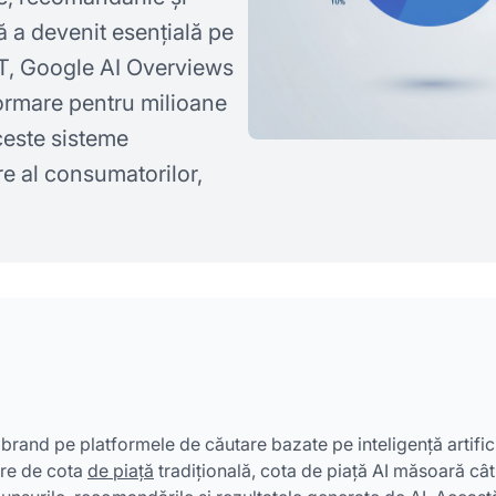
ă a devenit esențială pe
T, Google AI Overviews
formare pentru milioane
aceste sisteme
re al consumatorilor,
ui brand pe platformele de căutare bazate pe inteligență artific
ire de cota
de piață
tradițională, cota de piață AI măsoară cât