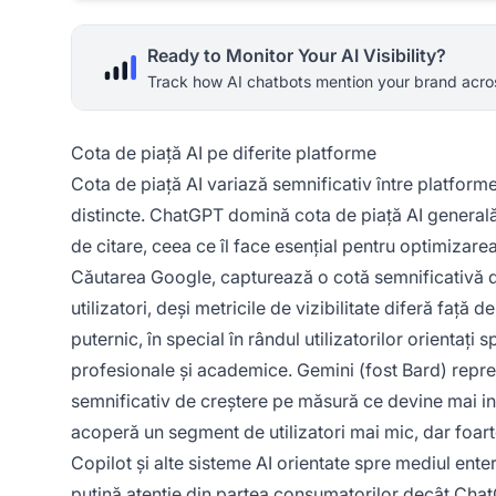
Ready to Monitor Your AI Visibility?
Track how AI chatbots mention your brand acros
Cota de piață AI pe diferite platforme
Cota de piață AI variază semnificativ între platforme
distincte. ChatGPT domină cota de piață AI generală
de citare, ceea ce îl face esențial pentru optimizar
Căutarea Google, capturează o cotă semnificativă de
utilizatori, deși metricile de vizibilitate diferă faț
puternic, în special în rândul utilizatorilor orientați
profesionale și academice. Gemini (fost Bard) repre
semnificativ de creștere pe măsură ce devine mai in
acoperă un segment de utilizatori mai mic, dar foarte 
Copilot și alte sisteme AI orientate spre mediul ent
puțină atenție din partea consumatorilor decât Chat