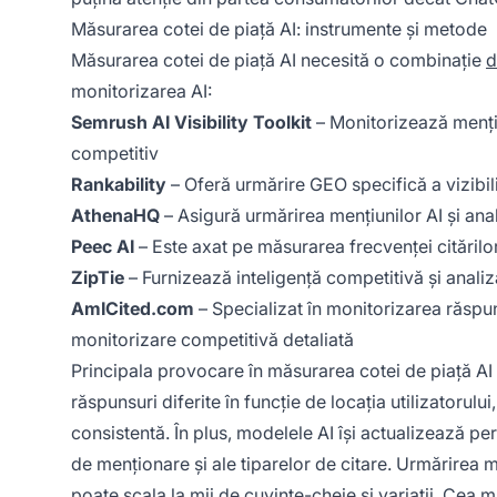
Măsurarea cotei de piață AI: instrumente și metode
Măsurarea cotei de piață AI necesită o combinație
d
monitorizarea AI:
Semrush AI Visibility Toolkit
– Monitorizează menți
competitiv
Rankability
– Oferă urmărire GEO specifică a vizibil
AthenaHQ
– Asigură urmărirea mențiunilor AI și ana
Peec AI
– Este axat pe măsurarea frecvenței citărilor 
ZipTie
– Furnizează inteligență competitivă și analiz
AmICited.com
– Specializat în monitorizarea răspun
monitorizare competitivă detaliată
Principala provocare în măsurarea cotei de piață A
răspunsuri diferite în funcție de locația utilizatorulu
consistentă. În plus, modelele AI își actualizează pe
de menționare și ale tiparelor de citare. Urmărirea m
poate scala la mii de cuvinte-cheie și variații. Cea