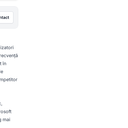
ntact
izatori
frecvență
t în
de
ompetitor
c,
rosoft
g mai