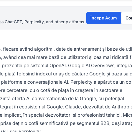
Începe Acum
Co
s ChatGPT, Perplexity, and other platforms.
, fiecare având algoritmi, date de antrenament și baze de util
, având cea mai mare bază de utilizatori și cea mai ridicată 
ea prezenței pe sistemul OpenAI. Google AI Overviews, integra
 piață folosind indexul uriaș de căutare Google și baza sa 
ă de platformele conversaționale AI. Perplexity a apărut ca un c
 spre cercetare, cu o cotă de piață în creștere în sectoarele
zintă oferta AI conversațională de la Google, cu potențial
tegrat în ecosistemul Google. Claude, dezvoltat de Anthropi
implicat, în special dezvoltatori și profesioniști tehnici. Mic
erprise dețin o cotă semnificativă pe segmentul B2B, deși atra
GPT sau Perplexity.