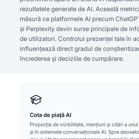
rezultatele generate de AI. Această metric
măsură ce platformele AI precum ChatGP
și Perplexity devin surse principale de in
de utilizatori. Controlul prezenței tale în 
influențează direct gradul de conștientiza
încrederea și deciziile de cumpărare.
Cota de piață AI
Proporția de vizibilitate, mențiuni și citări a un
și în sistemele conversaționale AI. Spre deoseb