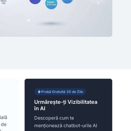
Probă Gratuită 30 de Zile
Urmărește-ți Vizibilitatea
în AI
ială
Descoperă cum te
 de
menționează chatbot-urile AI