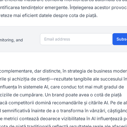
ntificarea tendințelor emergente. Înțelegerea acestor provocă
preteze mai eficient datele despre cota de piață.
Email address
Subs
nitoring, and
i complementare, dar distincte, în strategia de business mode
le și achiziția de clienți—rezultate tangibile ale succesului în
 influența în sistemele AI, care conduc tot mai mult gradul de
eciziile de cumpărare. Un brand poate avea o cotă de piață
dacă competitorii domină recomandările și citările AI. Pe de al
 semnificativă înainte de a o transforma în vânzări, câștigând
 metrici contează deoarece vizibilitatea în AI influențează p
ta de piață tradițională reflectă rezultatele reale ale afaceri