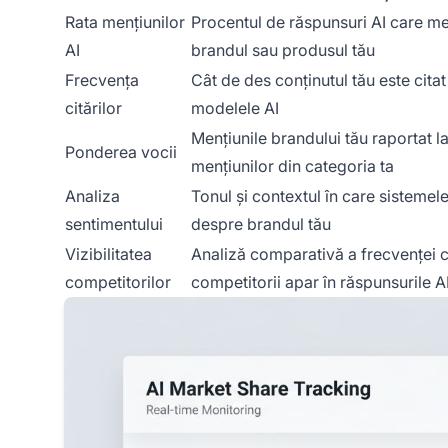
Rata mențiunilor
Procentul de răspunsuri AI care m
AI
brandul sau produsul tău
Frecvența
Cât de des conținutul tău este citat
citărilor
modelele AI
Mențiunile brandului tău raportat la
Ponderea vocii
mențiunilor din categoria ta
Analiza
Tonul și contextul în care sistemele
sentimentului
despre brandul tău
Vizibilitatea
Analiză comparativă a frecvenței 
competitorilor
competitorii apar în răspunsurile A