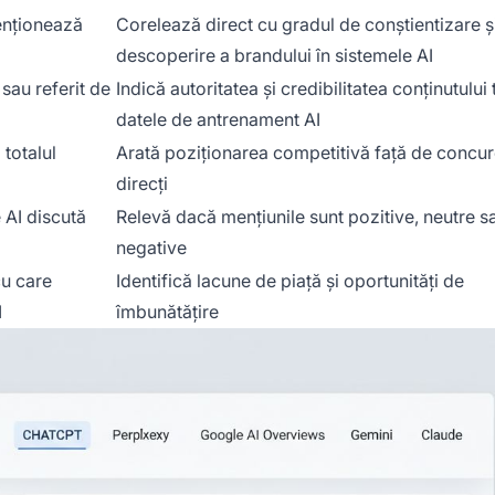
enționează
Corelează direct cu gradul de conștientizare ș
descoperire a brandului în sistemele AI
 sau referit de
Indică autoritatea și credibilitatea conținutului 
datele de antrenament AI
 totalul
Arată poziționarea competitivă față de concur
direcți
 AI discută
Relevă dacă mențiunile sunt pozitive, neutre s
negative
cu care
Identifică lacune de piață și oportunități de
I
îmbunătățire