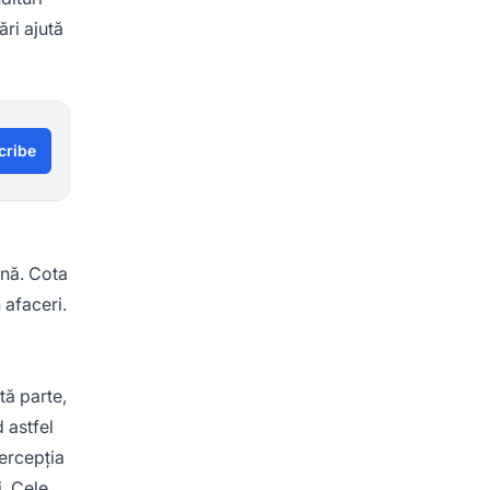
ri ajută
cribe
rnă. Cota
 afaceri.
tă parte,
 astfel
ercepția
i. Cele