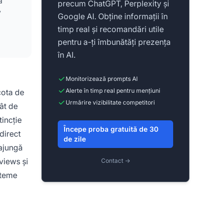
ă
precum ChatGPT, Perplexity și
y
Google AI. Obține informații în
timp real și recomandări utile
pentru a-ți îmbunătăți prezența
în AI.
Monitorizează prompts AI
Alerte în timp real pentru mențiuni
cota de
Urmărire vizibilitate competitori
ât de
tincție
Începe proba gratuită de 30
direct
de zile
 ajungă
views și
Contact →
steme