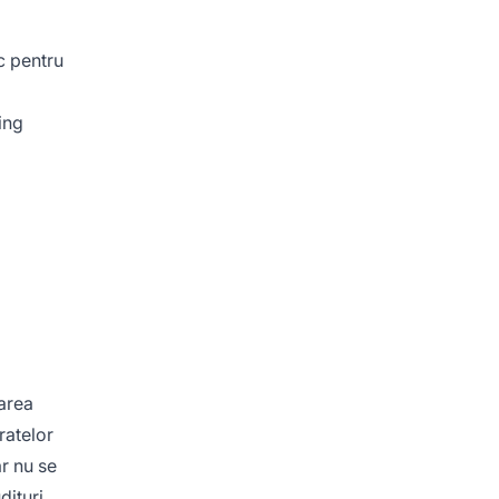
c pentru
ing
rarea
ratelor
ar nu se
dituri