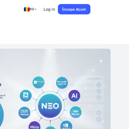
Log in
Începe Acum
RO