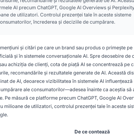
unsurile, recomandările și rezultatele generate de AI. Aceast
ormele AI precum ChatGPT, Google AI Overviews și Perplexit
ane de utilizatori. Controlul prezenței tale în aceste sisteme
consumatorilor, încrederea și deciziile de cumpărare.
, mențiuni și citări pe care un brand sau produs o primește pe
ficială și în sistemele conversaționale AI. Spre deosebire de 
au achiziția de clienți, cota de piață AI se concentrează pe c
ile, recomandările și rezultatele generate de AI. Această dis
at de AI, deoarece vizibilitatea în sistemele AI influențează 
e cumpărare ale consumatorilor—adesea înainte ca aceștia să
nale. Pe măsură ce platforme precum ChatGPT, Google AI Over
 milioane de utilizatori, controlul prezenței tale în aceste si
gle.
De ce contează