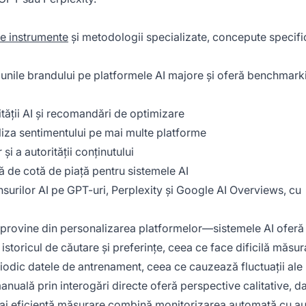
e instrumente
și metodologii specializate, concepute specifi
unile brandului pe platformele AI majore și oferă benchmark
ității AI și recomandări de optimizare
liza sentimentului pe mai multe platforme
și a autorității conținutului
ă de cotă de piață pentru sistemele AI
surilor AI pe GPT-uri, Perplexity și Google AI Overviews, cu
I provine din personalizarea platformelor—sistemele AI oferă
i, istoricul de căutare și preferințe, ceea ce face dificilă măsu
riodic datele de antrenament, ceea ce cauzează fluctuații ale 
anuală prin interogări directe oferă perspective calitative, d
 mai eficientă măsurare combină monitorizarea automată cu au