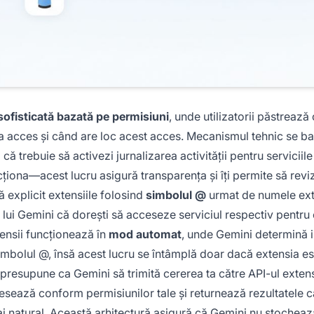
sofisticată bazată pe permisiuni
, unde utilizatorii păstrează
ea acces și când are loc acest acces. Mecanismul tehnic se b
că trebuie să activezi jurnalizarea activității pentru servicii
cționa—acest lucru asigură transparența și îți permite să reviz
ă explicit extensiile folosind
simbolul @
urmat de numele ext
lui Gemini că dorești să acceseze serviciul respectiv pentru
tensii funcționează în
mod automat
, unde Gemini determină i
simbolul @, însă acest lucru se întâmplă doar dacă extensia es
c presupune ca Gemini să trimită cererea ta către API-ul extens
cesează conform permisiunilor tale și returnează rezultatele c
baj natural. Această arhitectură asigură că Gemini nu stocheaz