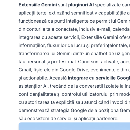
Extensiile Gemini
sunt
pluginuri AI
specializate car
aplicații terțe, extinzând semnificativ capabilitățil
funcționează ca punți inteligente ce permit lui Gemi
din conturile tale conectate, inclusiv e-mail, cale
integrarea cu aceste servicii, Extensiile Gemini ofer
informațiilor, fluxurilor de lucru și preferințelor ta
transformarea lui Gemini dintr-un chatbot de uz gen
tău personal și profesional. Când sunt activate, aces
Gmail, fișierele din Google Drive, evenimentele din 
și acționabile. Această
integrare cu serviciile Goog
asistenților AI, trecând de la conversații izolate la
confidențialitatea și controlul utilizatorului prin 
cu autorizarea ta explicită sau atunci când invoci di
demonstrează strategia Google de a poziționa Gemini
său ecosistem de servicii și aplicații partenere.