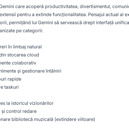
Gemini care acoperă productivitatea, divertismentul, comuni
tensii pentru a extinde funcționalitatea. Peisajul actual al ex
ii, permițând lui Gemini să servească drept interfață unific
ganizate pe categorii:
eri în limbaj natural
 din stocarea cloud
mente colaborativ
imente și gestionare întâlniri
uri rapide
re taskuri
 la istoricul vizionărilor
 și control redare
onare bibliotecă muzicală (extindere viitoare)