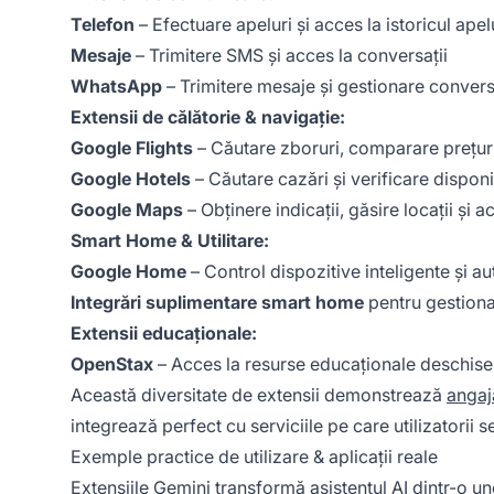
Telefon
– Efectuare apeluri și acces la istoricul apel
Mesaje
– Trimitere SMS și acces la conversații
WhatsApp
– Trimitere mesaje și gestionare convers
Extensii de călătorie & navigație:
Google Flights
– Căutare zboruri, comparare prețuri
Google Hotels
– Căutare cazări și verificare disponi
Google Maps
– Obținere indicații, găsire locații și 
Smart Home & Utilitare:
Google Home
– Control dispozitive inteligente și a
Integrări suplimentare smart home
pentru gestiona
Extensii educaționale:
OpenStax
– Acces la resurse educaționale deschise
Această diversitate de extensii demonstrează
angaj
integrează perfect cu serviciile pe care utilizatorii s
Exemple practice de utilizare & aplicații reale
Extensiile Gemini transformă asistentul AI dintr-o u