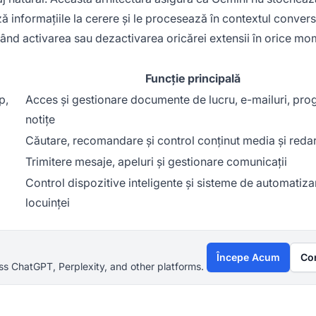
ă informațiile la cerere și le procesează în contextul convers
țând activarea sau dezactivarea oricărei extensii în orice mo
Funcție principală
p,
Acces și gestionare documente de lucru, e-mailuri, pro
notițe
Căutare, recomandare și control conținut media și reda
Trimitere mesaje, apeluri și gestionare comunicații
Control dispozitive inteligente și sisteme de automatiza
locuinței
Începe Acum
Co
s ChatGPT, Perplexity, and other platforms.