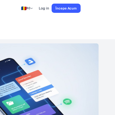
Log in
Începe Acum
RO