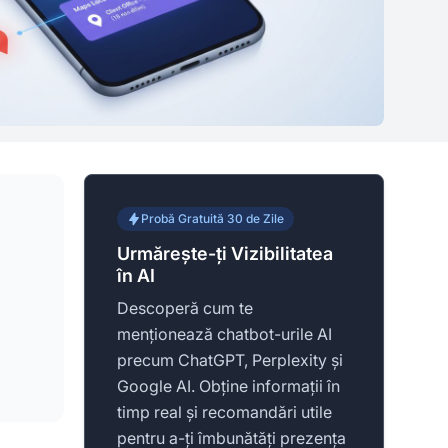
Probă Gratuită 30 de Zile
Urmărește-ți Vizibilitatea
în AI
Descoperă cum te
menționează chatbot-urile AI
precum ChatGPT, Perplexity și
Google AI. Obține informații în
timp real și recomandări utile
pentru a-ți îmbunătăți prezența