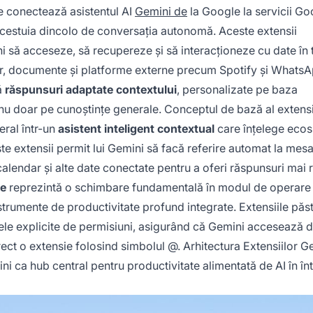
e conectează asistentul AI
Gemini de
la Google la servicii Go
e acestuia dincolo de conversația autonomă. Aceste extensii
ni să acceseze, să recupereze și să interacționeze cu date în 
ndar, documente și platforme externe precum Spotify și WhatsA
ă
răspunsuri adaptate contextului
, personalizate pe baza
le, nu doar pe cunoștințe generale. Conceptul de bază al extensi
eral într-un
asistent inteligent contextual
care înțelege ecos
te extensii permit lui Gemini să facă referire automat la mesa
calendar și alte date conectate pentru a oferi răspunsuri mai 
le
reprezintă o schimbare fundamentală în modul de operare 
 instrumente de productivitate profund integrate. Extensiile pă
modele explicite de permisiuni, asigurând că Gemini accesează 
rect o extensie folosind simbolul @. Arhitectura Extensiilor G
 ca hub central pentru productivitate alimentată de AI în în