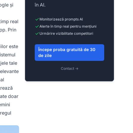
ogle și
în AI.
Monitorizează prompts AI
timp real
Alerte în timp real pentru mențiuni
pp. Prin
Urmărire vizibilitate competitori
ilor este
Începe proba gratuită de 30
istemul
de zile
jele tale
Contact →
relevante
al
strează
date doar
emini
tregul