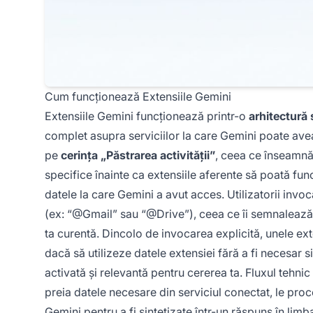
Cum funcționează Extensiile Gemini
Extensiile Gemini funcționează printr-o
arhitectură 
complet asupra serviciilor la care Gemini poate av
pe
cerința „Păstrarea activității”
, ceea ce înseamnă 
specifice înainte ca extensiile aferente să poată fun
datele la care Gemini a avut acces. Utilizatorii invoc
(ex: “@Gmail” sau “@Drive”), ceea ce îi semnalează 
ta curentă. Dincolo de invocarea explicită, unele ex
dacă să utilizeze datele extensiei fără a fi necesar 
activată și relevantă pentru cererea ta. Fluxul tehni
preia datele necesare din serviciul conectat, le pro
Gemini pentru a fi sintetizate într-un răspuns în lim