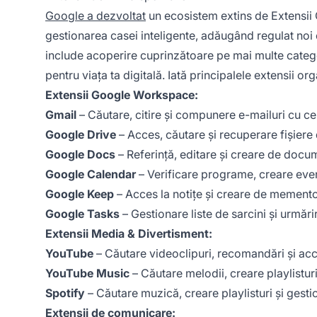
Google a dezvoltat
un ecosistem extins de Extensii 
gestionarea casei inteligente, adăugând regulat noi ex
include acoperire cuprinzătoare pe mai multe categor
pentru viața ta digitală. Iată principalele extensii or
Extensii Google Workspace:
Gmail
– Căutare, citire și compunere e-mailuri cu cer
Google Drive
– Acces, căutare și recuperare fișiere
Google Docs
– Referință, editare și creare de docu
Google Calendar
– Verificare programe, creare even
Google Keep
– Acces la notițe și creare de memento
Google Tasks
– Gestionare liste de sarcini și urmări
Extensii Media & Divertisment:
YouTube
– Căutare videoclipuri, recomandări și acces
YouTube Music
– Căutare melodii, creare playlisturi
Spotify
– Căutare muzică, creare playlisturi și gesti
Extensii de comunicare: