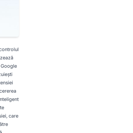
 controlul
azează
le Google
uiești
ensiei
 cererea
nteligent
te
iei, care
ătre
ă