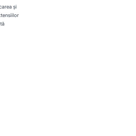
carea și
tensiilor
ată