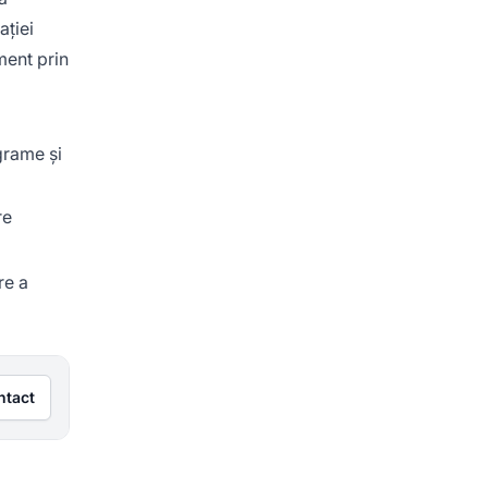
ației
ment prin
grame și
re
re a
ntact