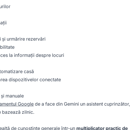
urilor
ații
 și urmărire rezervări
bilitate
acces la informații despre locuri
utomatizare casă
rea dispozitivelor conectate
 și manuale
amentul Google
de a face din Gemini un asistent cuprinzător,
e bazează zilnic.
nealtă de cunoștințe generale într-un
multiplicator practic de