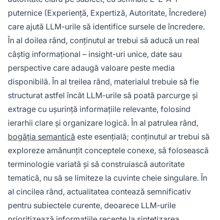
puternice (Experiență, Expertiză, Autoritate, Încredere)
care ajută LLM-urile să identifice sursele de încredere.
În al doilea rând, conținutul ar trebui să aducă un real
câștig informațional – insight-uri unice, date sau
perspective care adaugă valoare peste media
disponibilă. În al treilea rând, materialul trebuie să fie
structurat astfel încât LLM-urile să poată parcurge și
extrage cu ușurință informațiile relevante, folosind
ierarhii clare și organizare logică. În al patrulea rând,
bogăția semantică
este esențială; conținutul ar trebui să
exploreze amănunțit conceptele conexe, să folosească
terminologie variată și să construiască autoritate
tematică, nu să se limiteze la cuvinte cheie singulare. În
al cincilea rând, actualitatea contează semnificativ
pentru subiectele curente, deoarece LLM-urile
prioritizează informațiile recente la sintetizarea