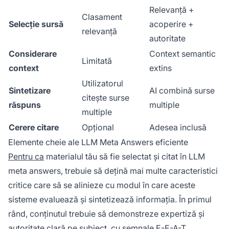
Relevanță +
Clasament
Selecție sursă
acoperire +
relevanță
autoritate
Considerare
Context semantic
Limitată
context
extins
Utilizatorul
Sintetizare
AI combină surse
citește surse
răspuns
multiple
multiple
Cerere citare
Opțional
Adesea inclusă
Elemente cheie ale LLM Meta Answers eficiente
Pentru ca
materialul tău să fie selectat și citat în LLM
meta answers, trebuie să dețină mai multe caracteristici
critice care să se alinieze cu modul în care aceste
sisteme evaluează și sintetizează informația. În primul
rând, conținutul trebuie să demonstreze expertiză și
autoritate clară pe subiect, cu semnale E-E-A-T