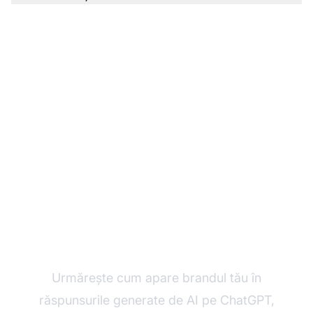
Monitorizează-ți
vizibilitatea LLM
Urmărește cum apare brandul tău în
răspunsurile generate de AI pe ChatGPT,