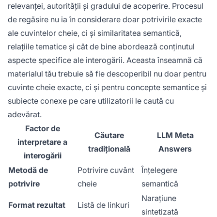
relevanței, autorității și gradului de acoperire. Procesul
de regăsire nu ia în considerare doar potrivirile exacte
ale cuvintelor cheie, ci și similaritatea semantică,
relațiile tematice și cât de bine abordează conținutul
aspecte specifice ale interogării. Aceasta înseamnă că
materialul tău trebuie să fie descoperibil nu doar pentru
cuvinte cheie exacte, ci și pentru concepte semantice și
subiecte conexe pe care utilizatorii le caută cu
adevărat.
Factor de
Căutare
LLM Meta
interpretare a
tradițională
Answers
interogării
Metodă de
Potrivire cuvânt
Înțelegere
potrivire
cheie
semantică
Narațiune
Format rezultat
Listă de linkuri
sintetizată