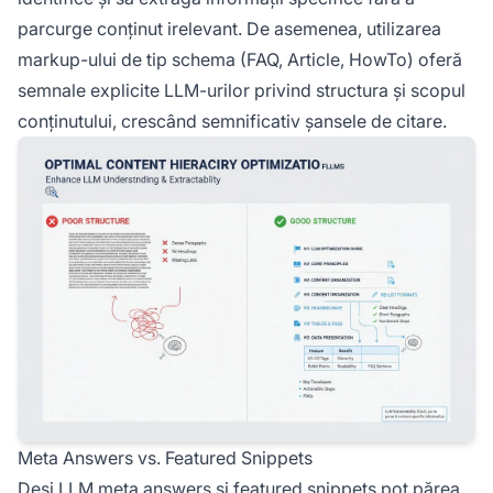
parcurge conținut irelevant. De asemenea, utilizarea
markup-ului de tip schema (FAQ, Article, HowTo) oferă
semnale explicite LLM-urilor privind structura și scopul
conținutului, crescând semnificativ șansele de citare.
Meta Answers vs. Featured Snippets
Deși LLM meta answers
și featured
snippets pot părea