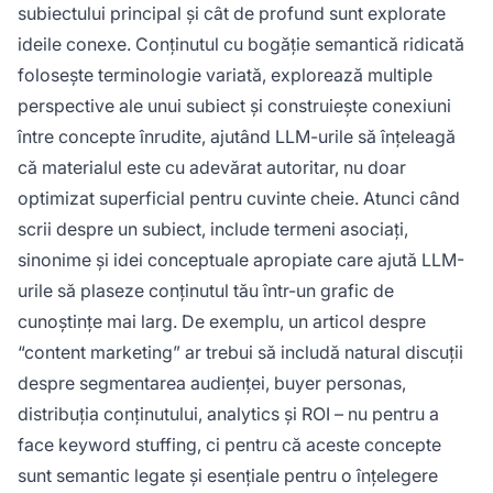
subiectului principal și cât de profund sunt explorate
ideile conexe. Conținutul cu bogăție semantică ridicată
folosește terminologie variată, explorează multiple
perspective ale unui subiect și construiește conexiuni
între concepte înrudite, ajutând LLM-urile să înțeleagă
că materialul este cu adevărat autoritar, nu doar
optimizat superficial pentru cuvinte cheie. Atunci când
scrii despre un subiect, include termeni asociați,
sinonime și idei conceptuale apropiate care ajută LLM-
urile să plaseze conținutul tău într-un grafic de
cunoștințe mai larg. De exemplu, un articol despre
“content marketing” ar trebui să includă natural discuții
despre segmentarea audienței, buyer personas,
distribuția conținutului, analytics și ROI – nu pentru a
face keyword stuffing, ci pentru că aceste concepte
sunt semantic legate și esențiale pentru o înțelegere