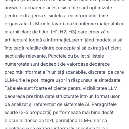
answers, deoarece aceste sisteme sunt optimizate
pentru extragerea și sintetizarea informației bine
organizate. LLM-urile favorizează puternic materialul cu
ierarhii clare de titluri (H1, H2, H3) care creează o
arhitectură logică a informației, permițând modelului să
înțeleagă relațiile dintre concepte și să extragă eficient
secțiunile relevante. Punctele cu bullet și listele
numerotate sunt deosebit de valoroase deoarece
prezintă informația în unități scanabile, discrete, pe care
LLM-urile le pot integra ușor în răspunsurile sintetizate.
Tabelele sunt foarte eficiente pentru vizibilitatea LLM
deoarece prezintă date structurate într-un format ușor
de analizat și referențiat de sistemele AI. Paragrafele
scurte (3-5 propoziții) performează mai bine decât
blocurile dense de text, permițând LLM-urilor să
identifice și să extragă informații specifice fără a