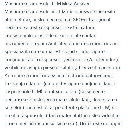
Măsurarea succesului LLM Meta Answer
Măsurarea succesului în LLM meta answers necesită
alte metrici și instrumente decât SEO-ul tradițional,
deoarece aceste răspunsuri există în afara
ecosistemului clasic de rezultate ale căutării.
Instrumente precum AmICited.com oferă monitorizare
specializată care urmărește când și unde apare
conținutul tău în răspunsuri generate de AI, oferindu-ți
vizibilitate asupra pieselor citate și frecvenței acestora.
Ar trebui să monitorizezi mai mulți indicatori-cheie:
frecvența citărilor (cât de des apare conținutul tău în
răspunsurile LLM), contextul citării (ce subiecte
declanșează includerea materialului tău), diversitatea
surselor (dacă ești citat pe diferite platforme LLM) și
poziția răspunsului (dacă materialul tău este evidențiat
proeminent în răspunsul sintetizat). Urmărește ce pagini