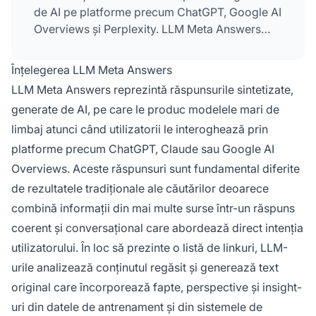
de AI pe platforme precum ChatGPT, Google AI
Overviews și Perplexity. LLM Meta Answers
reprezintă răspunsuri sintetizate care combină
informații din mai multe surse în răspunsuri
Înțelegerea LLM Meta Answers
coerente și conversaționale care răspund
LLM Meta Answers reprezintă răspunsurile sintetizate,
intenției utilizatorului.
generate de AI, pe care le produc modelele mari de
limbaj atunci când utilizatorii le interoghează prin
platforme precum ChatGPT, Claude sau Google AI
Overviews. Aceste răspunsuri sunt fundamental diferite
de rezultatele tradiționale ale căutărilor deoarece
combină informații din mai multe surse într-un răspuns
coerent și conversațional care abordează direct intenția
utilizatorului. În loc să prezinte o listă de linkuri, LLM-
urile analizează conținutul regăsit și generează text
original care încorporează fapte, perspective și insight-
uri din datele de antrenament și din sistemele de