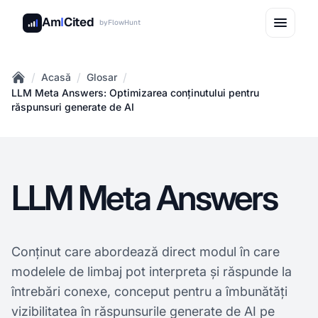
Am
I
Cited
by
FlowHunt
/
/
/
Acasă
Glosar
Home
LLM Meta Answers: Optimizarea conținutului pentru
răspunsuri generate de AI
LLM Meta Answers
Conținut care abordează direct modul în care
modelele de limbaj pot interpreta și răspunde la
întrebări conexe, conceput pentru a îmbunătăți
vizibilitatea în răspunsurile generate de AI pe