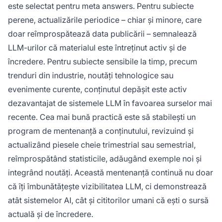
este selectat pentru meta answers. Pentru subiecte
perene, actualizările periodice – chiar și minore, care
doar reîmprospătează data publicării – semnalează
LLM-urilor că materialul este întreținut activ și de
încredere. Pentru subiecte sensibile la timp, precum
trenduri din industrie, noutăți tehnologice sau
evenimente curente, conținutul depășit este activ
dezavantajat de sistemele LLM în favoarea surselor mai
recente. Cea mai bună practică este să stabilești un
program de mentenanță a conținutului, revizuind și
actualizând piesele cheie trimestrial sau semestrial,
reîmprospătând statisticile, adăugând exemple noi și
integrând noutăți. Această mentenanță continuă nu doar
că îți îmbunătățește vizibilitatea LLM, ci demonstrează
atât sistemelor AI, cât și cititorilor umani că ești o sursă
actuală și de încredere.