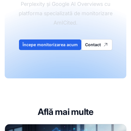
Perplexity și Google AI Overviews cu
platforma specializată de monitorizare
AmICited.
Începe monitorizarea acum
Contact
Află mai multe
Crearea de Răspunsuri Meta pentru LLM: Informații Indepen