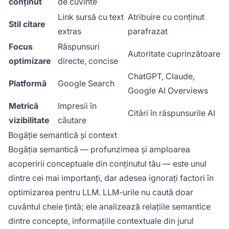
conținut
de cuvinte
Link sursă cu text
Atribuire cu conținut
Stil citare
extras
parafrazat
Focus
Răspunsuri
Autoritate cuprinzătoare
optimizare
directe, concise
ChatGPT, Claude,
Platformă
Google Search
Google AI Overviews
Metrică
Impresii în
Citări în răspunsurile AI
vizibilitate
căutare
Bogăție semantică și context
Bogăția semantică — profunzimea și amploarea
acoperirii conceptuale din conținutul tău — este unul
dintre cei mai importanți, dar adesea ignorați factori în
optimizarea pentru LLM. LLM-urile nu caută doar
cuvântul cheie țintă; ele analizează relațiile semantice
dintre concepte, informațiile contextuale din jurul