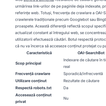
urmărirea link-urilor de pe paginile deja indexate,
referințe web. Totuși, frecvența de crawlare a OAI-
crawlerele tradiționale precum Googlebot sau Bingbo
proaspete. Această diferență reflectă scopul specifi
actualizat constant al întregului web, se concentrea
utilizatorii efectuează căutări. Botul respectă prot
că nu va încerca să acceseze conținut protejat cu pa
Caracteristică
OAI-SearchBot
Indexare de căutare în t
Scop principal
real
Frecvență crawlare
Sporadică/infrecventă
Utilizare conținut
Rezultate de căutare
Respectă robots.txt
Da
Accesează conținut
Nu
privat