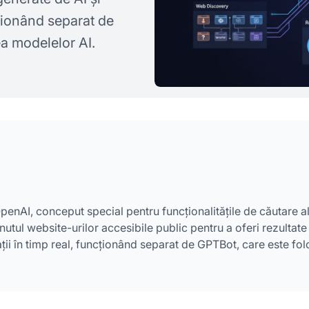
cționând separat de
ea modelelor AI.
enAI, conceput special pentru funcționalitățile de căutare a
ul website-urilor accesibile public pentru a oferi rezultate
ii în timp real, funcționând separat de GPTBot, care este fol