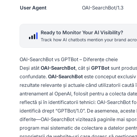
User Agent
OAI-SearchBot/1.3
Ready to Monitor Your AI Visibility?
Track how AI chatbots mention your brand acros
OAI-SearchBot vs GPTBot – Diferențe cheie
Deși atât
OAI-SearchBot
, cât și
GPTBot
sunt produse
confundate.
OAI-SearchBot
este conceput exclusiv
rezultate relevante și actuale când utilizatorii cau
antrenament al OpenAI, folosit pentru a colecta date
reflectă și în identificatorii tehnici: OAI-SearchBot 
identifică drept “GPTBot/1.0”. De asemenea, aceste b
diferite—OAI-SearchBot vizitează paginile mai spor
program mai sistematic de colectare a datelor pentru
proprietarii de website-uri care doresc să gestioneze 