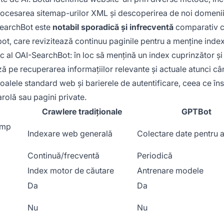
 procesarea sitemap-urilor XML și descoperirea de noi domenii
SearchBot este
notabil sporadică și infrecventă
comparativ 
t, care revizitează continuu paginile pentru a menține index
c al OAI-SearchBot: în loc să mențină un index cuprinzător și
ză pe recuperarea informațiilor relevante și actuale atunci c
ocoalele standard web și barierele de autentificare, ceea ce î
rolă sau pagini private.
Crawlere tradiționale
GPTBot
imp
Indexare web generală
Colectare date pentru 
Continuă/frecventă
Periodică
Index motor de căutare
Antrenare modele
Da
Da
Nu
Nu