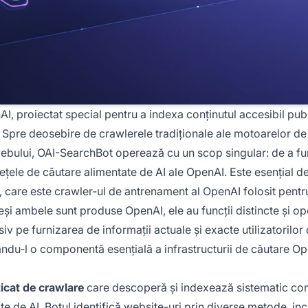
I, proiectat special pentru a indexa conținutul accesibil pub
. Spre deosebire de crawlerele tradiționale ale motoarelor de
ebului, OAI-SearchBot operează cu un scop singular: de a fu
rfețele de căutare alimentate de AI ale OpenAI. Este esențial de
, care este crawler-ul de antrenament al OpenAI folosit pentr
eși ambele sunt produse OpenAI, ele au funcții distincte și o
pe furnizarea de informații actuale și exacte utilizatorilor
ndu-l o componentă esențială a infrastructurii de căutare Op
icat de crawlare
care descoperă și indexează sistematic con
e de AI. Botul identifică website-uri prin diverse metode, inc