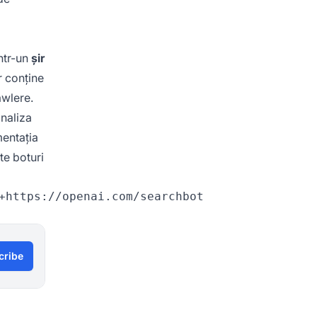
intr-un
șir
r conține
awlere.
analiza
mentația
te boturi
cribe