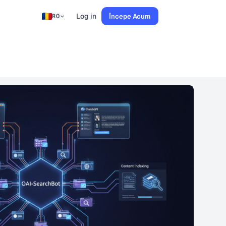
Log in
Începe Acum
RO