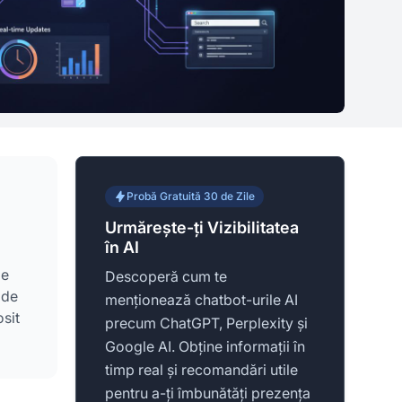
Probă Gratuită 30 de Zile
Urmărește-ți Vizibilitatea
în AI
le
Descoperă cum te
 de
menționează chatbot-urile AI
osit
precum ChatGPT, Perplexity și
Google AI. Obține informații în
timp real și recomandări utile
pentru a-ți îmbunătăți prezența