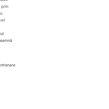
 prin
cu
uri
ând
nseamnă
antrenare