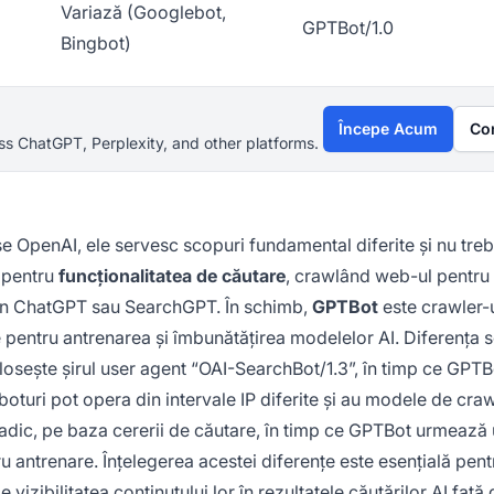
Variază (Googlebot,
GPTBot/1.0
Bingbot)
Începe Acum
Co
s ChatGPT, Perplexity, and other platforms.
 OpenAI, ele servesc scopuri fundamental diferite și nu treb
 pentru
funcționalitatea de căutare
, crawlând web-ul pentru 
tă în ChatGPT sau SearchGPT. În schimb,
GPTBot
este crawler-
 pentru antrenarea și îmbunătățirea modelelor AI. Diferența 
folosește șirul user agent “OAI-SearchBot/1.3”, în timp ce GPTB
oturi pot opera din intervale IP diferite și au modele de cra
adic, pe baza cererii de căutare, în timp ce GPTBot urmează
 antrenare. Înțelegerea acestei diferențe este esențială pent
vizibilitatea conținutului lor în rezultatele căutărilor AI față