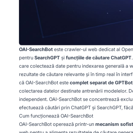
OAI-SearchBot
este crawler-ul web dedicat al OpenA
pentru
SearchGPT
și
funcțiile de căutare ChatGPT
care colectează date pentru indexarea generală a w
rezultate de căutare relevante și în timp real în inte
că OAI-SearchBot este
complet separat de GPTBot
colectarea datelor destinate antrenării modelelor. D
independent. OAI-SearchBot se concentrează exclusiv 
efectuează căutări prin ChatGPT și SearchGPT, făcâ
Cum funcționează OAI-SearchBot
OAI-SearchBot operează printr-un
mecanism sofist
web
pentru a alimenta
rezultatele de căutare generat