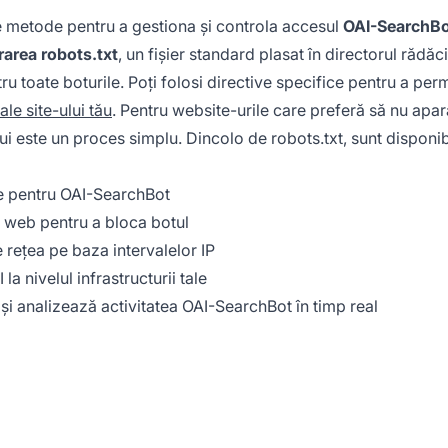
te metode pentru a gestiona și controla accesul
OAI-SearchB
rarea robots.txt
, un fișier standard plasat în directorul rădăc
ru toate boturile. Poți folosi directive specifice pentru a per
ale site-ului tău
. Pentru website-urile care preferă să nu apar
i este un proces simplu. Dincolo de robots.txt, sunt disponibi
e pentru OAI-SearchBot
 web pentru a bloca botul
rețea pe baza intervalelor IP
a nivelul infrastructurii tale
i analizează activitatea OAI-SearchBot în timp real