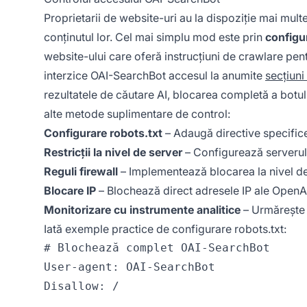
Proprietarii de website-uri au la dispoziție mai mul
conținutul lor. Cel mai simplu mod este prin
configu
website-ului care oferă instrucțiuni de crawlare pent
interzice OAI-SearchBot accesul la anumite
secțiuni 
rezultatele de căutare AI, blocarea completă a botulu
alte metode suplimentare de control:
Configurare robots.txt
– Adaugă directive specific
Restricții la nivel de server
– Configurează serverul
Reguli firewall
– Implementează blocarea la nivel de 
Blocare IP
– Blochează direct adresele IP ale OpenAI l
Monitorizare cu instrumente analitice
– Urmărește ș
Iată exemple practice de configurare robots.txt:
# Blochează complet OAI-SearchBot

User-agent: OAI-SearchBot

Disallow: /
