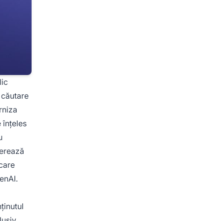
lic
 căutare
rniza
 înțeles
u
perează
 care
enAI.
ținutul
lusiv