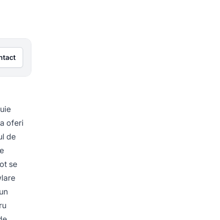
ntact
uie
a oferi
ul de
se
ot se
wlare
 un
ru
 de