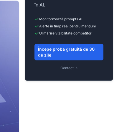
în AI.
Monitorizează prompts AI
Alerte în timp real pentru mențiuni
Urmărire vizibilitate competitori
Începe proba gratuită de 30
de zile
Contact →