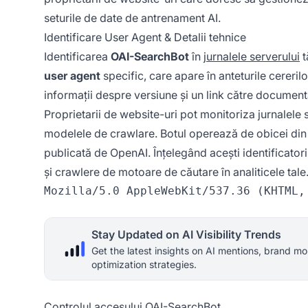
seturile de date de antrenament AI.
Identificare User Agent & Detalii tehnice
Identificarea
OAI-SearchBot
în
jurnalele serverului
t
user agent
specific, care apare în anteturile cereril
informații despre versiune și un link către document
Proprietarii de website-uri pot monitoriza jurnalele 
modelele de crawlare. Botul operează de obicei din i
publicată de OpenAI. Înțelegând acești identificatori 
și crawlere de motoare de căutare în analiticele tale
Stay Updated on AI Visibility Trends
Get the latest insights on AI mentions, brand mo
optimization strategies.
Controlul accesului OAI-SearchBot