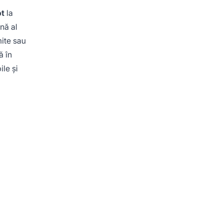
ot
la
ină al
mite sau
ă în
le și