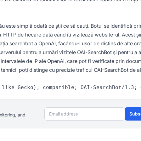
ău este simplă odată ce știi ce să cauți. Botul se identifică pr
or HTTP de fiecare dată când îți vizitează website-ul. Acest și
ația searchbot a OpenAI, făcându-l ușor de distins de alte cr
serverului pentru a urmări vizitele OAI-SearchBot și pentru a 
ntervalele de IP ale OpenAI, care pot fi verificate prin docu
tehnici, poți distinge cu precizie traficul OAI-SearchBot de al
.
Email address
Subs
nitoring, and