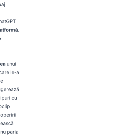
baj
ChatGPT
latformă
.
e
rea
unui
care le-a
le
sugerează
ipuri cu
oclip
operirii
ărească
 nu paria