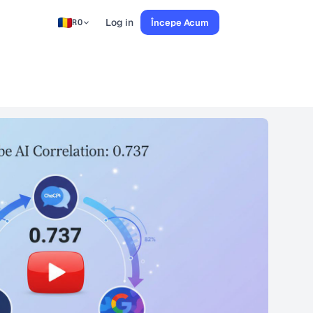
Log in
Începe Acum
RO