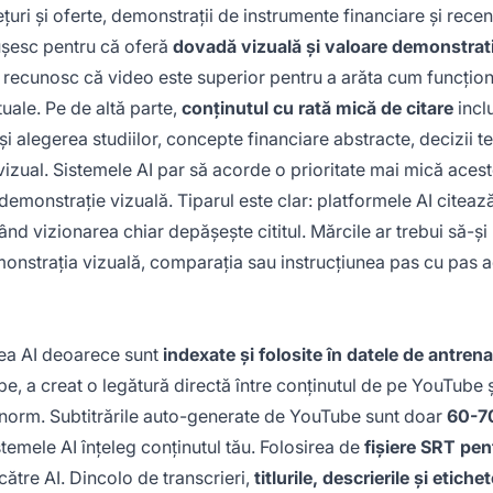
țuri și oferte, demonstrații de instrumente financiare și recen
ușesc pentru că oferă
dovadă vizuală și valoare demonstrat
AI recunosc că video este superior pentru a arăta cum funcțio
uale. Pe de altă parte,
conținutul cu rată mică de citare
incl
ă și alegerea studiilor, concepte financiare abstracte, decizii 
 vizual. Sistemele AI par să acorde o prioritate mai mică aces
demonstrație vizuală. Tiparul este clar: platformele AI citeaz
vizionarea chiar depășește cititul. Mărcile ar trebui să-și
onstrația vizuală, comparația sau instrucțiunea pas cu pas
tatea AI deoarece sunt
indexate și folosite în datele de antrena
, a creat o legătură directă între conținutul de pe YouTube ș
ă enorm. Subtitrările auto-generate de YouTube sunt doar
60-
temele AI înțeleg conținutul tău. Folosirea de
fișiere SRT pen
ătre AI. Dincolo de transcrieri,
titlurile, descrierile și etiche