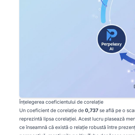
Înțelegerea coeficientului de corelație
Un coeficient de corelație de
0,737
se află pe o scar
reprezintă lipsa corelației. Acest lucru plasează men
ce înseamnă că există o relație robustă între prezenț