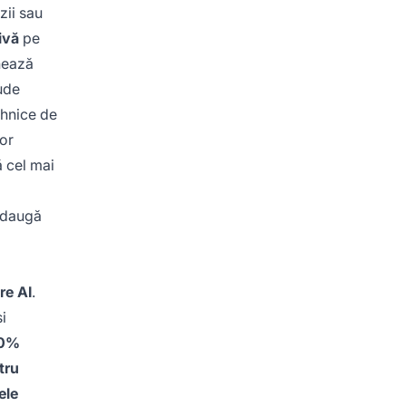
zii sau
ivă
pe
nează
ude
tehnice de
tor
ă cel mai
 adaugă
re AI
.
i
70%
tru
tele