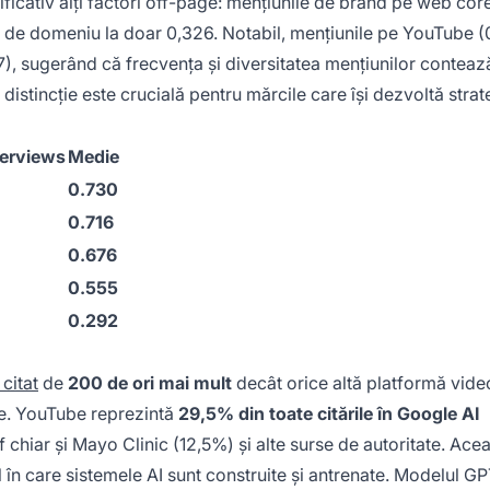
cativ alți factori off-page: mențiunile de brand pe web cor
ul de domeniu la doar 0,326. Notabil, mențiunile pe YouTube (
), sugerând că frecvența și diversitatea mențiunilor conteaz
istincție este crucială pentru mărcile care își dezvoltă strat
erviews
Medie
0.730
0.716
0.676
0.555
6
0.292
 citat
de
200 de ori mai mult
decât orice altă platformă vide
le. YouTube reprezintă
29,5% din toate citările în Google AI
f chiar și Mayo Clinic (12,5%) și alte surse de autoritate. Ace
 în care sistemele AI sunt construite și antrenate. Modelul GP