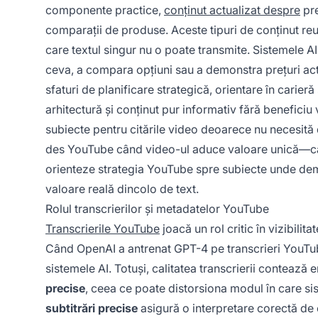
componente practice,
conținut actualizat despre
pre
comparații de produse. Aceste tipuri de conținut re
care textul singur nu o poate transmite. Sistemele 
ceva, a compara opțiuni sau a demonstra prețuri act
sfaturi de planificare strategică, orientare în carier
arhitectură și conținut pur informativ fără beneficiu
subiecte pentru citările video deoarece nu necesită 
des YouTube când video-ul aduce valoare unică—când 
orienteze strategia YouTube spre subiecte unde dem
valoare reală dincolo de text.
Rolul transcrierilor și metadatelor YouTube
Transcrierile YouTube
joacă un rol critic în vizibili
Când OpenAI a antrenat GPT-4 pe transcrieri YouTube
sistemele AI. Totuși, calitatea transcrierii conteaz
precise
, ceea ce poate distorsiona modul în care sis
subtitrări precise
asigură o interpretare corectă de c