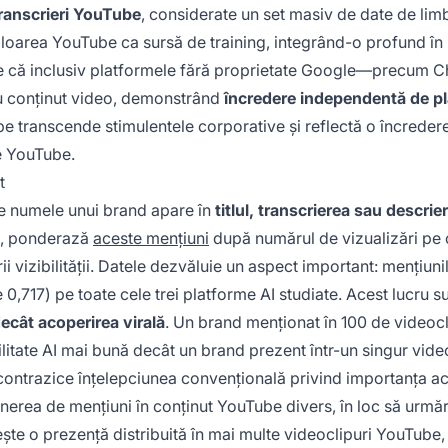
transcrieri YouTube
, considerate un set masiv de date de lim
aloarea YouTube ca sursă de training, integrând-o profund în
ste că inclusiv platformele fără proprietate Google—precum 
u conținut video, demonstrând
încredere independentă de p
be transcende stimulentele corporative și reflectă o încreder
pe YouTube.
t
are numele unui brand apare în
titlul, transcrierea sau descrie
mb, ponderază
aceste mențiuni
după numărul de vizualizări pe 
i vizibilității. Datele dezvăluie un aspect important: mențiuni
 0,717) pe toate cele trei platforme AI studiate. Acest lucru 
ecât acoperirea virală
. Un brand menționat în 100 de videocl
ilitate AI mai bună decât un brand prezent într-un singur vide
 contrazice înțelepciunea convențională privind importanța ac
ținerea de mențiuni în conținut YouTube divers, în loc să urm
ește o prezență distribuită în mai multe videoclipuri YouTube,