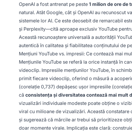
OpenAI a fost antrenat pe peste
1 milion de ore de 
natural. Atât Google, cât și OpenAI au recunoscut v
sistemele lor AI. Ce este deosebit de remarcabil e
și Perplexity—cită aproape exclusiv YouTube pentr
Această recunoaștere universală a autorității YouTu
autentică în calitatea și fiabilitatea conținutului de 
Mențiuni YouTube vs. impresii: Ce contează mai mul
Mențiunile YouTube se referă la orice instanță în c
videoclip. Impresiile mențiunilor YouTube, în schi
primit fiecare videoclip, oferind o măsură a acoperiri
(corelație 0,737) depășesc ușor impresiile (corelație
că
consistența și diversitatea contează mai mult d
vizualizări individuale modeste poate obține o vizib
viral cu milioane de vizualizări. Această constatare
și sugerează că mărcile ar trebui să prioritizeze ob
doar momente virale. Implicația este clară: construi