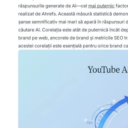
răspunsurile generate de AI—cel
mai puternic
factor
realizat de Ahrefs. Această măsură statistică demo
șanse semnificativ mai mari să apară în răspunsuri 
căutare AI. Corelația este atât de puternică încât dep
brand pe web, ancorele de brand și metricile SEO tr
acestei corelații este esențială pentru orice brand ca