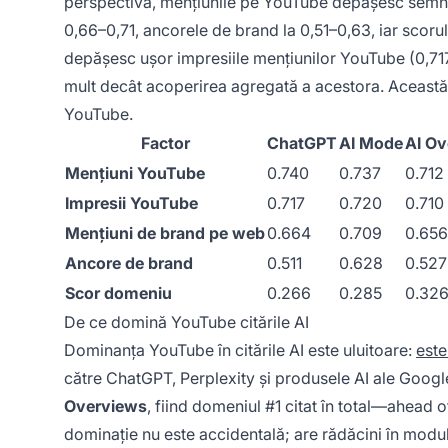
perspectivă, mențiunile pe YouTube depășesc semnifi
0,66–0,71, ancorele de brand la 0,51–0,63, iar scor
depășesc ușor impresiile mențiunilor YouTube (0,717
mult decât acoperirea agregată a acestora. Această d
YouTube.
Factor
ChatGPT
AI Mode
AI Ov
Mențiuni YouTube
0.740
0.737
0.712
Impresii YouTube
0.717
0.720
0.710
Mențiuni de brand pe web
0.664
0.709
0.656
Ancore de brand
0.511
0.628
0.527
Scor domeniu
0.266
0.285
0.32
De ce domină YouTube citările AI
Dominanța YouTube în citările AI este uluitoare:
este
către ChatGPT, Perplexity și produsele AI ale Goog
Overviews
, fiind domeniul #1 citat în total—ahead o
dominație nu este accidentală; are rădăcini în modul