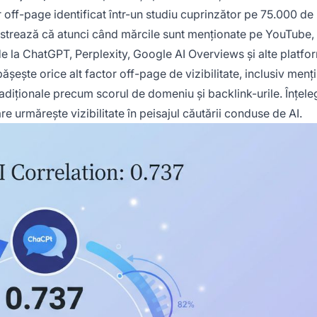
 off-page identificat într-un studiu cuprinzător pe 75.000 de
nstrează că atunci când mărcile sunt menționate pe YouTube,
de la ChatGPT, Perplexity, Google AI Overviews și alte platfo
ășește orice alt factor off-page de vizibilitate, inclusiv menț
adiționale precum scorul de domeniu și backlink-urile. Înțel
re urmărește vizibilitate în peisajul căutării conduse de AI.