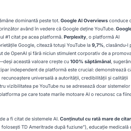
 rămâne dominantă peste tot.
Google AI Overviews
conduce 
rprinzător având în vedere că Google deține YouTube.
Google
iul #1 citat pe acea platformă.
Perplexity
, o platformă AI
rietățile Google, citează totuși YouTube la
9,7%
, clasându-l 
nut de OpenAI și fără niciun stimulent corporativ de a promov
—deși această valoare crește cu
100% săptămânal
, sugerân
 tipar independent de platformă este crucial: demonstrează c
unoaștere universală a autorității, credibilității și calității
ru vizibilitatea pe YouTube nu se adresează doar sistemelor
 platforma pe care toate marile motoare AI o recunosc ca fiin
e a fi citat de sistemele AI.
Conținutul cu rată mare de cita
m folosești TD Ameritrade după fuziune”), educație medicală 