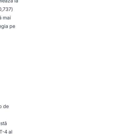
elează la
0,737)
ă mai
egia pe
o de
astă
T-4 al