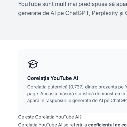
YouTube sunt mult mai predispuse să apar
generate de AI pe ChatGPT, Perplexity și
Corelația YouTube AI
Corelația puternică (0,737) dintre prezența pe Yo
page. Această măsură statistică demonstrează 
apară în răspunsurile generate de AI pe ChatGP
Ce este Corelația YouTube AI?
Corelația YouTube AI se referă la
coeficientul de co