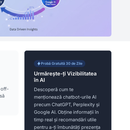
Probă Gratuită 30 de Zile
Urmărește-ți Vizibilitatea
în AI
 off-
Descoperă cum te
 să
menționează chatbot-urile AI
precum ChatGPT, Perplexity și
Google AI. Obține informații în
timp real și recomandări utile
pentru a-ți îmbunătăți prezența