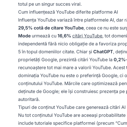
totul pe un singur succes viral.
Cum influențează YouTube diferite platforme AI
Influența YouTube variază între platformele AI, dar
29,5% cotă de citare YouTube
, ceea ce nu este su
Mode
urmează cu
16,6%
citări YouTube
, tot domen
independentă fără nicio obligație de a favoriza prop
5 în topul domeniilor citate. Chiar și
ChatGPT
, deți
proprietăți Google, prezintă citări YouTube la
0,2%
recunoaștere tot mai mare a valorii YouTube. Acest
dominația YouTube nu este o preferință Google, ci o rec
conținutului YouTube. Mărcile care optimizează pent
deținute de Google; ele își construiesc prezența pe
autoritară.
Tipuri de conținut YouTube care generează citări AI
Nu tot conținutul YouTube are aceeași probabilitate d
include tutoriale specifice platformei (precum “Cu