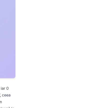
 iar 0
”, ceea
în