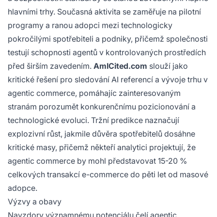
hlavními trhy. Současná aktivita se zaměřuje na pilotní
programy a ranou adopci mezi technologicky
pokročilými spotřebiteli a podniky, přičemž společnosti
testují schopnosti agentů v kontrolovaných prostředích
před širším zavedením.
AmICited.com
slouží jako
kritické řešení pro sledování AI referencí a vývoje trhu v
agentic commerce, pomáhajíc zainteresovaným
stranám porozumět konkurenčnímu pozicionování a
technologické evoluci. Tržní predikce naznačují
explozivní růst, jakmile důvěra spotřebitelů dosáhne
kritické masy, přičemž někteří analytici projektují, že
agentic commerce by mohl představovat 15-20 %
celkových transakcí e-commerce do pěti let od masové
adopce.
Výzvy a obavy
Navzdory významnému potenciálu čelí agentic