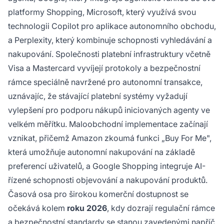
platformy Shopping, Microsoft, který využívá svou
technologii Copilot pro aplikace autonomního obchodu,
a Perplexity, který kombinuje schopnosti vyhledávání a
nakupování. Společnosti platební infrastruktury včetně
Visa a Mastercard vyvíjejí protokoly a bezpečnostní
rámce speciálně navržené pro autonomní transakce,
uznávajíc, že stávající platební systémy vyžadují
vylepšení pro podporu nákupů iniciovaných agenty ve
velkém měřítku. Maloobchodní implementace začínají
vznikat, přičemž Amazon zkoumá funkci „Buy For Me",
která umožňuje autonomní nakupování na základě
preferencí uživatelů, a Google Shopping integruje AI-
řízené schopnosti objevování a nakupování produktů.
Časová osa pro širokou komerční dostupnost se
očekává kolem
roku 2026
, kdy dozrají regulační rámce
a bezpečnostní standardy se stanou zavedenými napříč