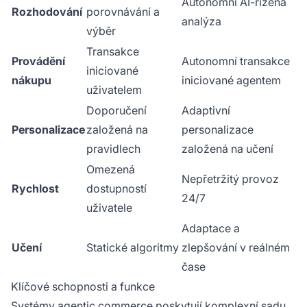
Autonomní AI-řízená
Rozhodování
porovnávání a
analýza
výběr
Transakce
Provádění
Autonomní transakce
iniciované
nákupu
iniciované agentem
uživatelem
Doporučení
Adaptivní
Personalizace
založená na
personalizace
pravidlech
založená na učení
Omezená
Nepřetržitý provoz
Rychlost
dostupností
24/7
uživatele
Adaptace a
Učení
Statické algoritmy
zlepšování v reálném
čase
Klíčové schopnosti a funkce
Systémy agentic commerce poskytují komplexní sadu