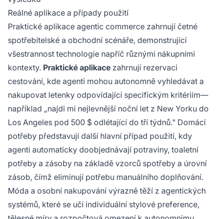
Reálné aplikace a případy použití
Praktické aplikace agentic commerce zahrnují četné
spotřebitelské a obchodní scénáře, demonstrující
všestrannost technologie napříč různými nákupními
kontexty.
Praktické aplikace
zahrnují rezervaci
cestování, kde agenti mohou autonomně vyhledávat a
nakupovat letenky odpovídající specifickým kritériím—
například „najdi mi nejlevnější noční let z New Yorku do
Los Angeles pod 500 $ odlétající do tří týdnů." Domácí
potřeby představují další hlavní případ použití, kdy
agenti automaticky doobjednávají potraviny, toaletní
potřeby a zásoby na základě vzorců spotřeby a úrovní
zásob, čímž eliminují potřebu manuálního doplňování.
Móda a osobní nakupování výrazně těží z agentických
systémů, které se učí individuální stylové preference,
tělesné míry a rozpočtová omezení k autonomnímu