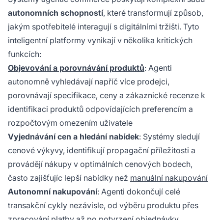
autonomních schopností
, které transformují způsob,
jakým spotřebitelé interagují s digitálními tržišti. Tyto
inteligentní platformy vynikají v několika kritických
funkcích:
Objevování a porovnávání produktů
: Agenti
autonomně vyhledávají napříč více prodejci,
porovnávají specifikace, ceny a zákaznické recenze k
identifikaci produktů odpovídajících preferencím a
rozpočtovým omezením uživatele
Vyjednávání cen a hledání nabídek
: Systémy sledují
cenové výkyvy, identifikují propagační příležitosti a
provádějí nákupy v optimálních cenových bodech,
často zajišťujíc lepší nabídky než
manuální nakupování
Autonomní nakupování
: Agenti dokončují celé
transakční cykly nezávisle, od výběru produktu přes
zpracování platby až po potvrzení objednávky