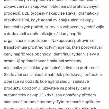
objevování a nakupování oblečení od preferovaných
prodejců. B2B procesy nákupu se stávají dramaticky
efektivnějšími, když agenti zvládají rutinní nákupy
kancelářských potřeb, surovin a vybavení, vyjednávajíc
s dodavateli a optimalizujíc náklady napříč
organizačními potřebami. Nakupování potravin se
transformuje prostřednictvím agentů, kteří porovnávají
ceny napříč více obchody, identifikují týdenní slevy a
sestavují optimalizované nákupní seznamy
minimalizující náklady při splnění dietních preferencí.
Sledování cen a hledání nabídek představují průběžné
operace na pozadí, kde agenti sledují zajímavé
produkty, upozorňují uživatele na poklesy cen a
automaticky nakupují, když jsou dosaženy předem
stanovené prahové hodnoty. Tyto rozmanité aplikace
demonstrují, jak se agentic commerce přizpůsobuje