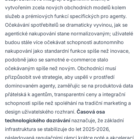
vytvořením zcela nových obchodních modelů kolem
služeb a prémiových funkcí specifických pro agenty.
Očekávání spotřebitelů se dramaticky vyvinou, jak se
agentické nakupování stane normalizovaným; uživatelé
budou stále více očekávat schopnosti autonomního
nakupování jako standardní funkce spíše než inovace,
podobně jako se samotné e-commerce stalo
očekávaným spíše než novým. Obchodníci musí
přizpůsobit své strategie, aby uspěli v prostředí
dominovaném agenty, zaměřujíc se na produktová data
přátelská k agentům, transparentní ceny a integrační
schopnosti spíše než spoléhání na tradiční marketing a
design uživatelského rozhraní.
Časová osa
technologického dozrávání
naznačuje, že základní
infrastruktura se stabilizuje do let 2025-2026,
následovaná regulačními rámci krátce poté a akcelerací