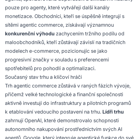
pouze pro agenty, které vytvářejí další kanály
monetizace. Obchodníci, kteří se úspěšně integrují s
sítěmi agentic commerce, získávají významnou
konkurenční výhodu
zachycením tržního podílu od
maloobchodníků, kteří zůstávají závislí na tradičních
modelech e-commerce, pozicionujíc se jako
progresivní značky v souladu s preferencemi
spotřebitelů pro pohodlí a optimalizaci.
Současný stav trhu a klíčoví hráči
Trh agentic commerce zůstává v raných fázích vývoje,
přičemž velké technologické a finanční společnosti
aktivně investují do infrastruktury a pilotních programů
k etablování vedoucího postavení na trhu.
Lídři trhu
zahrnují OpenAI, které demonstrovalo schopnosti
autonomního nakupování prostřednictvím svých AI
agentů, Google, který integruje agentické funkce do své