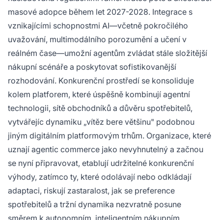
masové adopce během let 2027-2028. Integrace s
vznikajícími schopnostmi AI—včetně pokročilého
uvažování, multimodálního porozumění a učení v
reálném čase—umožní agentům zvládat stále složitější
nákupní scénáře a poskytovat sofistikovanější
rozhodování. Konkurenční prostředí se konsoliduje
kolem platforem, které úspěšně kombinují agentní
technologii, sítě obchodníků a důvěru spotřebitelů,
vytvářejíc dynamiku „vítěz bere většinu" podobnou
jiným digitálním platformovým trhům. Organizace, které
uznají agentic commerce jako nevyhnutelný a začnou
se nyní připravovat, etablují udržitelné konkurenční
výhody, zatímco ty, které odolávají nebo odkládají
adaptaci, riskují zastaralost, jak se preference
spotřebitelů a tržní dynamika nezvratně posune
směrem k autonomním, inteligentním nákupním