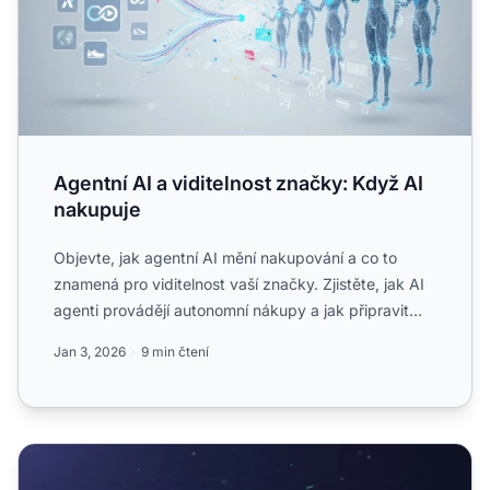
Agentní AI a viditelnost značky: Když AI
nakupuje
Objevte, jak agentní AI mění nakupování a co to
znamená pro viditelnost vaší značky. Zjistěte, jak AI
agenti provádějí autonomní nákupy a jak připravit
svou zna...
Jan 3, 2026
9 min čtení
Jak agenti s umělou inteligencí promění online nakupován