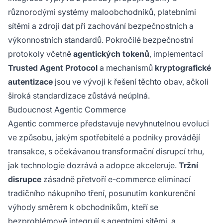
různorodými systémy maloobchodníků, platebními
sítěmi a zdroji dat při zachování bezpečnostních a
výkonnostních standardů. Pokročilé bezpečnostní
protokoly včetně
agentických tokenů
, implementací
Trusted Agent Protocol
a mechanismů
kryptografické
autentizace
jsou ve vývoji k řešení těchto obav, ačkoli
široká standardizace zůstává neúplná.
Budoucnost Agentic Commerce
Agentic commerce představuje nevyhnutelnou evoluci
ve způsobu, jakým spotřebitelé a podniky provádějí
transakce, s očekávanou transformační disrupcí trhu,
jak technologie dozrává a adopce akceleruje.
Tržní
disrupce
zásadně přetvoří e-commerce eliminací
tradičního nákupního tření, posunutím konkurenční
výhody směrem k obchodníkům, kteří se
bezproblémově integrují s agentními sítěmi, a