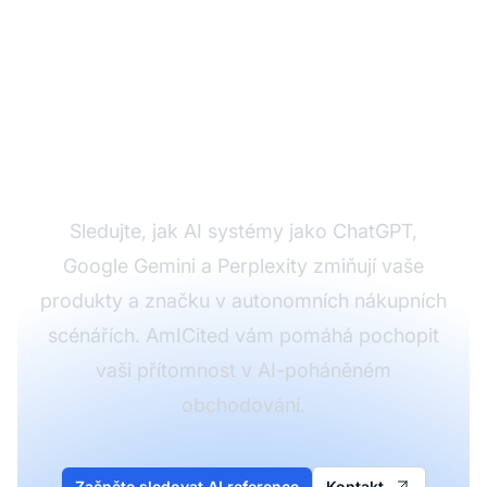
Sledujte, jak AI
odkazuje na vaši
značku v Agentic
Commerce
Sledujte, jak AI systémy jako ChatGPT,
Google Gemini a Perplexity zmiňují vaše
produkty a značku v autonomních nákupních
scénářích. AmICited vám pomáhá pochopit
vaši přítomnost v AI-poháněném
obchodování.
Začněte sledovat AI reference
Kontakt