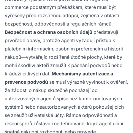
commerce podstatným překážkám, které musí být
vyřešeny před rozšířenou adopcí, zejména v oblasti
bezpečnosti, odpovědnosti a regulačních rámců.
Bezpečnost a ochrana osobních údajů
představují
prvořadé obavy, protože agenti vyžadují přístup k
platebním informacím, osobním preferencím a historii
nákupů—vytvářejíc rozšířené útočné plochy, které by
mohli škodliví aktéři zneužít k páchání podvodů nebo
krádeži citlivých dat.
Mechanismy autentizace a
prevence podvodů
se musí výrazně vyvinout k ověření,
že žádosti o nákup skutečně pocházejí od
autorizovaných agentů spíše než kompromitovaných
systémů nebo neautorizovaných aktérů pokoušejících
se zneužít uživatelské účty. Rámce odpovědnosti a
řešení sporů zůstávají nedefinované; když agent učiní
špatné nákupní rozhodnutí nebo provede