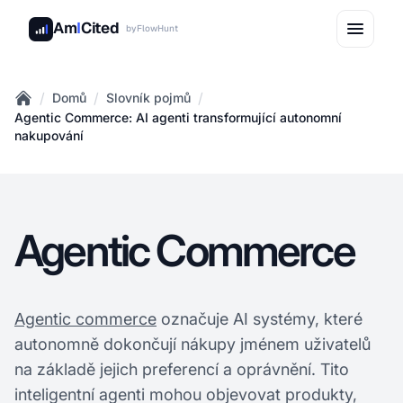
Am
I
Cited
by
FlowHunt
/
/
/
Domů
Slovník pojmů
Home
Agentic Commerce: AI agenti transformující autonomní
nakupování
Agentic Commerce
Agentic commerce
označuje AI systémy, které
autonomně dokončují nákupy jménem uživatelů
na základě jejich preferencí a oprávnění. Tito
inteligentní agenti mohou objevovat produkty,