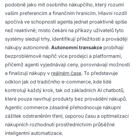
podobně jako mít osobního nákupčího, který rozumí
vašim preferencím a finančním hranicím. Hlavní rozdíl
spočívá ve schopnosti agenta jednat proaktivně spíše
než reaktivně; místo čekání na příkazy uživatelů tyto
systémy sledují trhy, identifikují příležitosti a provádějí
nákupy autonomně.
Autonomní transakce
probíhají
bezproblémově napříč více prodejci a platformami,
přičemž agenti vyjednávají ceny, porovnávají možnosti
a finalizují nákupy v
reálném čase
. To představuje
odklon jak od tradičního e-commerce, kde lidé
kontrolují každý krok, tak od základních AI chatbotů,
které pouze navrhují produkty bez provádění nákupů.
Agentic commerce zásadně přehodnocuje nákupní
zážitek odstraněním tření, úsporou času a optimalizací
nákupních rozhodnutí prostřednictvím průběžné
inteligentní automatizace.