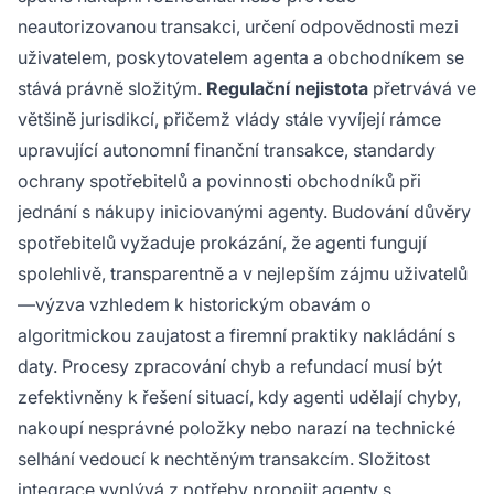
neautorizovanou transakci, určení odpovědnosti mezi
uživatelem, poskytovatelem agenta a obchodníkem se
stává právně složitým.
Regulační nejistota
přetrvává ve
většině jurisdikcí, přičemž vlády stále vyvíjejí rámce
upravující autonomní finanční transakce, standardy
ochrany spotřebitelů a povinnosti obchodníků při
jednání s nákupy iniciovanými agenty. Budování důvěry
spotřebitelů vyžaduje prokázání, že agenti fungují
spolehlivě, transparentně a v nejlepším zájmu uživatelů
—výzva vzhledem k historickým obavám o
algoritmickou zaujatost a firemní praktiky nakládání s
daty. Procesy zpracování chyb a refundací musí být
zefektivněny k řešení situací, kdy agenti udělají chyby,
nakoupí nesprávné položky nebo narazí na technické
selhání vedoucí k nechtěným transakcím. Složitost
integrace vyplývá z potřeby propojit agenty s