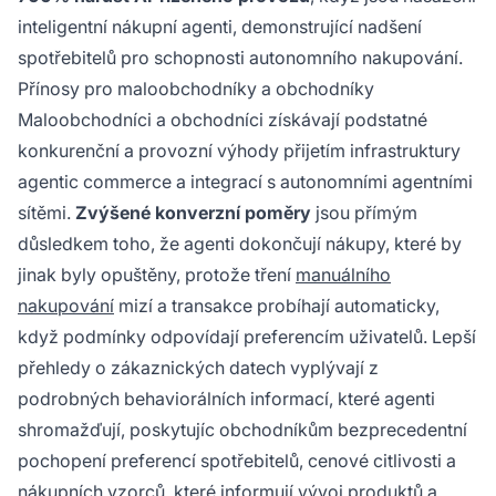
inteligentní nákupní agenti, demonstrující nadšení
spotřebitelů pro schopnosti autonomního nakupování.
Přínosy pro maloobchodníky a obchodníky
Maloobchodníci a obchodníci získávají podstatné
konkurenční a provozní výhody přijetím infrastruktury
agentic commerce a integrací s autonomními agentními
sítěmi.
Zvýšené konverzní poměry
jsou přímým
důsledkem toho, že agenti dokončují nákupy, které by
jinak byly opuštěny, protože tření
manuálního
nakupování
mizí a transakce probíhají automaticky,
když podmínky odpovídají preferencím uživatelů. Lepší
přehledy o zákaznických datech vyplývají z
podrobných behaviorálních informací, které agenti
shromažďují, poskytujíc obchodníkům bezprecedentní
pochopení preferencí spotřebitelů, cenové citlivosti a
nákupních vzorců, které informují vývoj produktů a