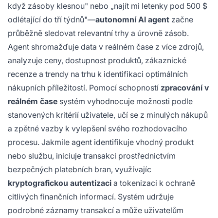
když zásoby klesnou" nebo „najít mi letenky pod 500 $
odlétající do tří týdnů"—
autonomní AI agent
začne
průběžně sledovat relevantní trhy a úrovně zásob.
Agent shromažďuje data v reálném čase z více zdrojů,
analyzuje ceny, dostupnost produktů, zákaznické
recenze a trendy na trhu k identifikaci optimálních
nákupních příležitostí. Pomocí schopností
zpracování v
reálném čase
systém vyhodnocuje možnosti podle
stanovených kritérií uživatele, učí se z minulých nákupů
a zpětné vazby k vylepšení svého rozhodovacího
procesu. Jakmile agent identifikuje vhodný produkt
nebo službu, iniciuje transakci prostřednictvím
bezpečných platebních bran, využívajíc
kryptografickou autentizaci
a tokenizaci k ochraně
citlivých finančních informací. Systém udržuje
podrobné záznamy transakcí a může uživatelům