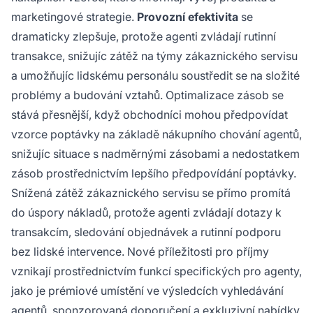
marketingové strategie.
Provozní efektivita
se
dramaticky zlepšuje, protože agenti zvládají rutinní
transakce, snižujíc zátěž na týmy zákaznického servisu
a umožňujíc lidskému personálu soustředit se na složité
problémy a budování vztahů. Optimalizace zásob se
stává přesnější, když obchodníci mohou předpovídat
vzorce poptávky na základě nákupního chování agentů,
snižujíc situace s nadměrnými zásobami a nedostatkem
zásob prostřednictvím lepšího předpovídání poptávky.
Snížená zátěž zákaznického servisu se přímo promítá
do úspory nákladů, protože agenti zvládají dotazy k
transakcím, sledování objednávek a rutinní podporu
bez lidské intervence. Nové příležitosti pro příjmy
vznikají prostřednictvím funkcí specifických pro agenty,
jako je prémiové umístění ve výsledcích vyhledávání
agentů, sponzorovaná doporučení a exkluzivní nabídky