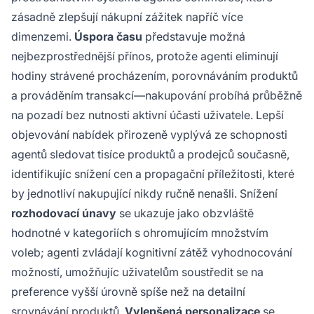
zásadně zlepšují nákupní zážitek napříč více
dimenzemi.
Úspora času
představuje možná
nejbezprostřednější přínos, protože agenti eliminují
hodiny strávené procházením, porovnáváním produktů
a prováděním transakcí—nakupování probíhá průběžně
na pozadí bez nutnosti aktivní účasti uživatele. Lepší
objevování nabídek přirozeně vyplývá ze schopnosti
agentů sledovat tisíce produktů a prodejců současně,
identifikujíc snížení cen a propagační příležitosti, které
by jednotliví nakupující nikdy ručně nenašli. Snížení
rozhodovací únavy
se ukazuje jako obzvláště
hodnotné v kategoriích s ohromujícím množstvím
voleb; agenti zvládají kognitivní zátěž vyhodnocování
možností, umožňujíc uživatelům soustředit se na
preference vyšší úrovně spíše než na detailní
srovnávání produktů.
Vylepšená personalizace
se