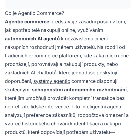
nepřetržité lidské intervence, což zásadně
mění způsob, jakým spotřebitelé nakupují
Co je Agentic Commerce?
online.
Agentic commerce
představuje zásadní posun v tom,
jak spotřebitelé nakupují online, využíváním
autonomních AI agentů
k nezávislému činění
nákupních rozhodnutí jménem uživatelů. Na rozdíl od
tradičních e-commerce platforem, kde zákazníci ručně
procházejí, porovnávají a nakupují produkty, nebo
základních AI chatbotů, které jednoduše poskytují
doporučení,
systémy agentic
commerce disponují
skutečnými
schopnostmi autonomního rozhodování
,
které jim umožňují provádět kompletní transakce bez
nepřetržité lidské intervence. Tito inteligentní agenti
analyzují preference zákazníků, rozpočtová omezení a
vzorce historického chování k identifikaci a nákupu
produktů, které odpovídají potřebám uživatelů—