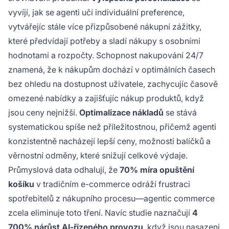
vyvíjí, jak se agenti učí individuální preference,
vytvářejíc stále více přizpůsobené nákupní zážitky,
které předvídají potřeby a sladí nákupy s osobními
hodnotami a rozpočty. Schopnost nakupování 24/7
znamená, že k nákupům dochází v optimálních časech
bez ohledu na dostupnost uživatele, zachycujíc časově
omezené nabídky a zajišťujíc nákup produktů, když
jsou ceny nejnižší.
Optimalizace nákladů
se stává
systematickou spíše než příležitostnou, přičemž agenti
konzistentně nacházejí lepší ceny, možnosti balíčků a
věrnostní odměny, které snižují celkové výdaje.
Průmyslová data odhalují, že
70% míra opuštění
košíku
v tradičním e-commerce odráží frustraci
spotřebitelů z nákupního procesu—agentic commerce
zcela eliminuje toto tření. Navíc studie naznačují
4
700% nárůst AI-řízeného provozu
, když jsou nasazeni