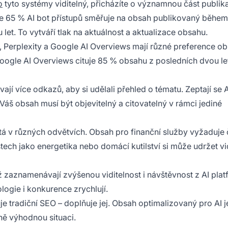
o
tyto systémy viditelný, přicházíte o významnou část publika
že 65 % AI bot přístupů směřuje na obsah publikovaný během
et. To vytváří tlak na aktuálnost a aktualizace obsahu.
, Perplexity a Google AI Overviews mají různé preference ob
 Google AI Overviews cituje 85 % obsahu z posledních dvou le
vají více odkazů, aby si udělali přehled o tématu. Zeptají se A
áš obsah musí být objevitelný a citovatelný v rámci jediné
itá v různých odvětvích. Obsah pro finanční služby vyžaduje 
tech jako energetika nebo domácí kutilství si může udržet vi
 již zaznamenávají zvýšenou viditelnost i návštěvnost z AI pla
nologie i konkurence zrychlují.
uje tradiční SEO – doplňuje jej. Obsah optimalizovaný pro AI j
nně výhodnou situaci.