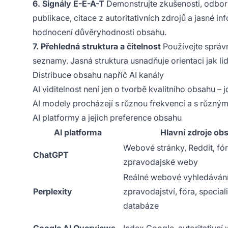
6. Signály E-E-A-T
Demonstrujte zkušenosti, odborn
publikace, citace z autoritativních zdrojů a jasné in
hodnocení důvěryhodnosti obsahu.
7. Přehledná struktura a čitelnost
Používejte správn
seznamy. Jasná struktura usnadňuje orientaci jak l
Distribuce obsahu napříč AI kanály
AI viditelnost není jen o tvorbě kvalitního obsahu – 
AI modely procházejí s různou frekvencí a s různými
AI platformy a jejich preference obsahu
AI platforma
Hlavní zdroje ob
Webové stránky, Reddit, fór
ChatGPT
zpravodajské weby
Reálné webové vyhledávání
Perplexity
zpravodajství, fóra, specia
databáze