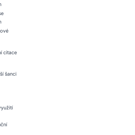
m
se
m
tové
í citace
ší šanci
yužití
uční