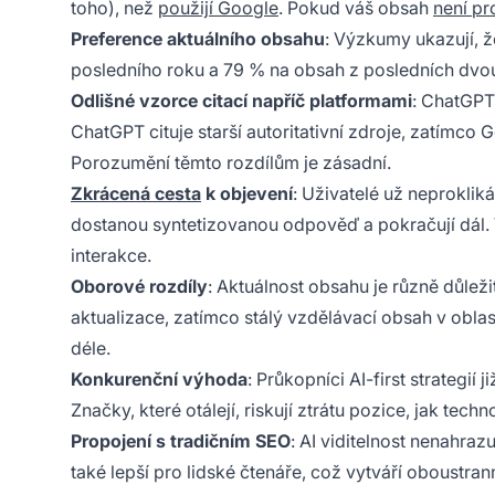
toho), než
použijí Google
. Pokud váš obsah
není pr
Preference aktuálního obsahu
: Výzkumy ukazují, 
posledního roku a 79 % na obsah z posledních dvou l
Odlišné vzorce citací napříč platformami
: ChatGPT
ChatGPT cituje starší autoritativní zdroje, zatímco
Porozumění těmto rozdílům je zásadní.
Zkrácená cesta
k objevení
: Uživatelé už neprokliká
dostanou syntetizovanou odpověď a pokračují dál. V
interakce.
Oborové rozdíly
: Aktuálnost obsahu je různě důlež
aktualizace, zatímco stálý vzdělávací obsah v oblas
déle.
Konkurenční výhoda
: Průkopníci AI-first strategií
Značky, které otálejí, riskují ztrátu pozice, jak tech
Propojení s tradičním SEO
: AI viditelnost nenahraz
také lepší pro lidské čtenáře, což vytváří oboustra