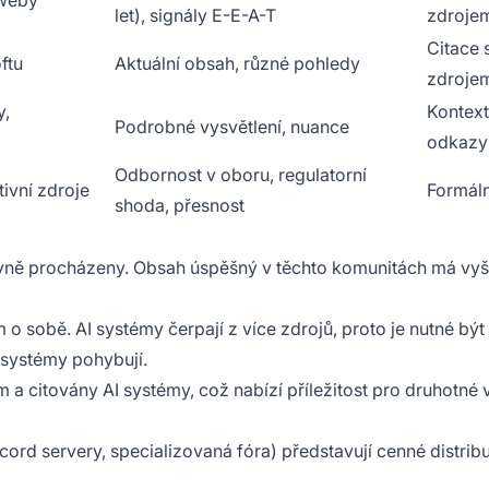
 weby
let), signály E-E-A-T
zdroje
Citace 
ftu
Aktuální obsah, různé pohledy
zdroje
y,
Kontex
Podrobné vysvětlení, nuance
odkazy
Odbornost v oboru, regulatorní
ivní zdroje
Formáln
shoda, přesnost
ivně procházeny. Obsah úspěšný v těchto komunitách má vyš
m o sobě. AI systémy čerpají z více zdrojů, proto je nutné být
 systémy pohybují.
a citovány AI systémy, což nabízí příležitost pro druhotné v
cord servery, specializovaná fóra) představují cenné distrib