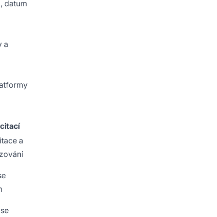
i, datum
y a
latformy
citací
itace a
zování
se
m
 se