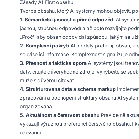
Zásady AI-First obsahu
Tvorba obsahu, který AI systémy mohou objevit, po
1. Sémantická jasnost a přímé odpovědi
AI systémy
jasnou, stručnou odpovědí a až poté rozvíjejte podr
„Proč“, aby obsah odpovídal způsobu, jakým se uživa
2. Komplexní pokrytí
AI modely preferují obsah, kt
související informace. Komplexnost signalizuje odbor
3. Přesnost a faktická opora
AI systémy jsou tréno
daty, citujte důvěryhodné zdroje, vyhýbejte se speku
může s důvěrou citovat.
4. Strukturovaná data a schema markup
Implement
zpracování a pochopení struktury obsahu AI systémy. 
organizována.
5. Aktuálnost a čerstvost obsahu
Pravidelně aktua
vykazují výraznou preferenci čerstvého obsahu. I kval
relevanci.