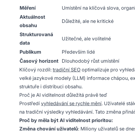
Měření
Umístění na klíčová slova, orga
Aktuálnost
Důležité, ale ne kritické
obsahu
Strukturovaná
Užitečné, ale volitelné
data
Publikum
Především lidé
Časový horizont
Dlouhodobý růst umístění
Klíčový rozdíl:
tradiční SEO
optimalizuje pro vyhledáv
velké jazykové modely (LLM) informace chápou, extr
struktuře i distribuci obsahu.
Proč je AI viditelnost důležitá právě teď
Prostředí
vyhledávání se rychle mění
. Uživatelé stá
na tradiční výsledky vyhledávání. Tato změna přináší
Proč by měla být AI viditelnost prioritou:
Změna chování uživatelů
: Miliony uživatelů se dn