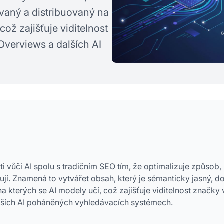
ovaný a distribuovaný na
což zajišťuje viditelnost
Overviews a dalších AI
ti vůči AI spolu s tradičním SEO tím, že optimalizuje způsob,
tují. Znamená to vytvářet obsah, který je sémanticky jasný, d
a kterých se AI modely učí, což zajišťuje viditelnost značky 
alších AI poháněných vyhledávacích systémech.