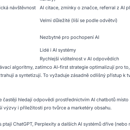
nická návštěvnost
AI citace, zmínky o značce, referral z AI 
Velmi důležité (liší se podle odvětví)
Nezbytné pro pochopení AI
Lidé i AI systémy
Rychlejší viditelnost v AI odpovědích
ací algoritmy, zatímco AI-first strategie optimalizují pro to,
ahují a syntetizují. To vyžaduje zásadně odlišný přístup k t
le častěji hledají odpovědi prostřednictvím AI chatbotů místo 
 výzvy i příležitosti pro tvůrce a marketéry obsahu.
es ptají ChatGPT, Perplexity a dalších AI systémů dříve (nebo 