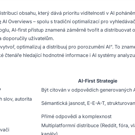
istribuci obsahu, který dává prioritu viditelnosti v AI poháně
e
AI Overviews – spolu s tradiční optimalizací pro vyhledávač
oglu, AI-first přístup znamená záměrně tvořit a distribuovat 
 a doporučily uživatelům.
vytvoř, optimalizuj a distribuuj pro porozumění AI“. To znam
é čtenáře hledající hodnotné informace i AI systémy analyzuj
AI-First Strategie
P
Být citován v odpovědích generovaných 
 slov, autorita
Sémantická jasnost, E-E-A-T, strukturova
Přímé odpovědi a komplexnost
Multiplatformní distribuce (Reddit, fóra, vl
ávači
kanály)