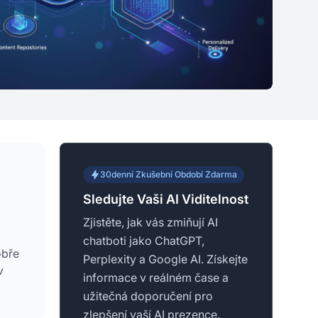
30denní Zkušební Období Zdarma
Sledujte Vaši AI Viditelnost
Zjistěte, jak vás zmiňují AI
chatboti jako ChatGPT,
obře
Perplexity a Google AI. Získejte
v
informace v reálném čase a
užitečná doporučení pro
zlepšení vaší AI prezence.