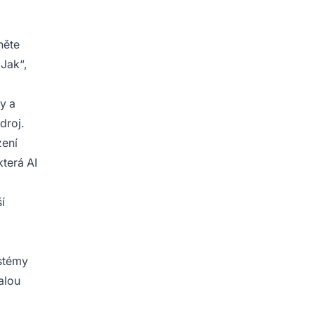
něte
„Jak“,
y a
droj.
zení
která AI
í
ystémy
valou