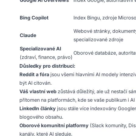
Google AI Overviews
Index Google, autoritativní
Bing Copilot
Index Bingu, zdroje Microso
Webové stránky, dokument
Claude
specializované zdroje
Specializované AI
Oborové databáze, autoritat
(zdraví, finance, právo)
Důsledky pro distribuci:
Reddit a fóra
jsou všemi hlavními AI modely intenz
být AI citován.
Váš vlastní web
zůstává důležitý, ale už nestačí sá
přítomen na platformách, kde se vaše publikum i AI
LinkedIn články
jsou stále více indexovány Googlem 
blogového obsahu.
Oborové komunitní platformy
(Slack komunity, Dis
kanály, které AI sleduje.