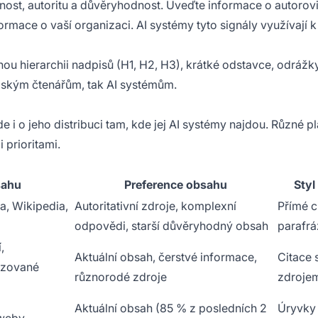
ost, autoritu a důvěryhodnost. Uveďte informace o autorov
formace o vaší organizaci. AI systémy tyto signály využívají k
ou hierarchii nadpisů (H1, H2, H3), krátké odstavce, odrážk
idským čtenářům, tak AI systémům.
jde i o jeho distribuci tam, kde jej AI systémy najdou. Různé p
 prioritami.
sahu
Preference obsahu
Styl 
a, Wikipedia,
Autoritativní zdroje, komplexní
Přímé c
odpovědi, starší důvěryhodný obsah
parafrá
,
Aktuální obsah, čerstvé informace,
Citace 
lizované
různorodé zdroje
zdroje
Aktuální obsah (85 % z posledních 2
Úryvky