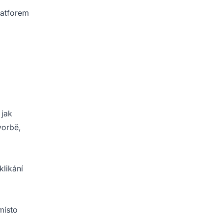
platforem
 jak
vorbě,
klikání
místo