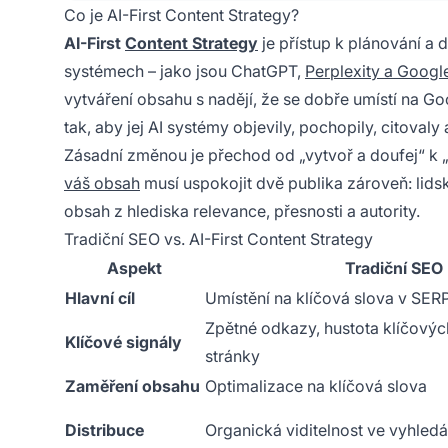
Co je AI-First Content Strategy?
AI-First
Content Strategy
je přístup k plánování a d
systémech – jako jsou ChatGPT,
Perplexity a Googl
vytváření obsahu s nadějí, že se dobře umístí na Go
tak, aby jej AI systémy objevily, pochopily, citovaly
Zásadní změnou je přechod od „vytvoř a doufej“ k „
váš obsah
musí uspokojit dvě publika zároveň: lidsk
obsah z hlediska relevance, přesnosti a autority.
Tradiční SEO vs. AI-First Content Strategy
Aspekt
Tradiční SEO
Hlavní cíl
Umístění na klíčová slova v SER
Zpětné odkazy, hustota klíčových
Klíčové signály
stránky
Zaměření obsahu
Optimalizace na klíčová slova
Distribuce
Organická viditelnost ve vyhled