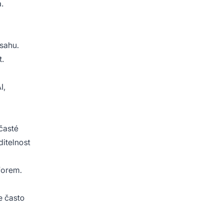
.
sahu.
t.
I,
časté
ditelnost
tforem.
e často