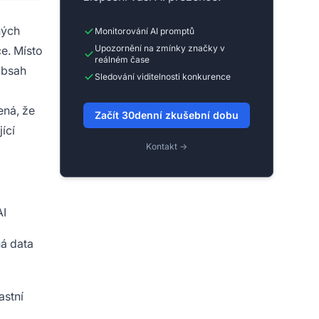
ných
Monitorování AI promptů
Upozornění na zmínky značky v
e. Místo
reálném čase
obsah
Sledování viditelnosti konkurence
ená, že
Začít 30denní zkušební dobu
ící
Kontakt →
AI
ná data
astní