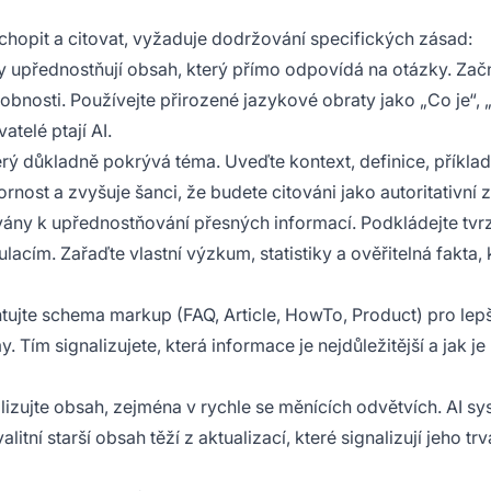
chopit a citovat, vyžaduje dodržování specifických zásad:
 upřednostňují obsah, který přímo odpovídá na otázky. Zač
obnosti. Používejte přirozené jazykové obraty jako „Co je“, 
telé ptají AI.
erý důkladně pokrývá téma. Uveďte kontext, definice, příklad
nost a zvyšuje šanci, že budete citováni jako autoritativní z
vány k upřednostňování přesných informací. Podkládejte tvr
lacím. Zařaďte vlastní výzkum, statistiky a ověřitelná fakta, 
ujte schema markup (FAQ, Article, HowTo, Product) pro lepš
Tím signalizujete, která informace je nejdůležitější a jak je
lizujte obsah, zejména v rychle se měnících odvětvích. AI s
itní starší obsah těží z aktualizací, které signalizují jeho tr