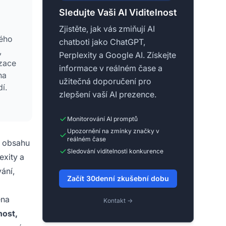
Sledujte Vaši AI Viditelnost
Zjistěte, jak vás zmiňují AI
kého
chatboti jako ChatGPT,
,
Perplexity a Google AI. Získejte
izace
informace v reálném čase a
na
užitečná doporučení pro
í.
zlepšení vaší AI prezence.
ných
Monitorování AI promptů
Upozornění na zmínky značky v
reálném čase
o obsahu
Sledování viditelnosti konkurence
exity a
ání,
Začít 30denní zkušební dobu
ěna
Kontakt →
ost,