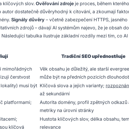
 klíčových slov.
Ověřování zdroje
je proces, během kterého
autor dostatečně důvěryhodný k citování, a zkoumají fakto
omény.
Signály důvěry
– včetně zabezpečení HTTPS, jasného
ritativních zdrojů – dávají AI systémům najevo, že je obsah d
ásledující tabulka ilustruje základní rozdíly mezi tím, co A
ňují
Tradiční SEO upřednostňuje
ři mimořádných
Věk obsahu je důležitý, ale starší evergr
zují čerstvost
může být na předních pozicích dlouhodo
lokality) musí být
Klíčová slova a jejich varianty;
rozpoznání
až sekundární
íč platformami;
Autorita domény, profil zpětných odkazů 
metriky na úrovni stránky
citacemi;
Hustota klíčových slov, délka obsahu, te
sou klíčová
relevance