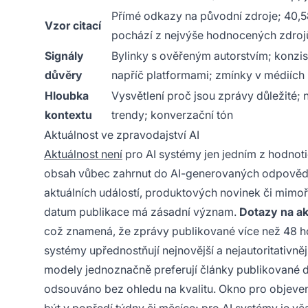
Přímé odkazy na původní zdroje; 40,58
Vzor citací
pochází z nejvýše hodnocených zdroj
Signály
Bylinky s ověřeným autorstvím; konzis
důvěry
napříč platformami; zmínky v médiích
Hloubka
Vysvětlení
proč
jsou zprávy důležité; n
kontextu
trendy; konverzační tón
Aktuálnost ve zpravodajství AI
Aktuálnost není
pro AI systémy jen jedním z hodnotic
obsah vůbec zahrnut do AI-generovaných odpovědí
aktuálních událostí, produktových novinek či mimoř
datum publikace má zásadní význam.
Dotazy na ak
což znamená, že zprávy publikované více než 48 hod
systémy upřednostňují nejnovější a nejautoritativněj
modely jednoznačně preferují články publikované do
odsouváno bez ohledu na kvalitu. Okno pro objevení