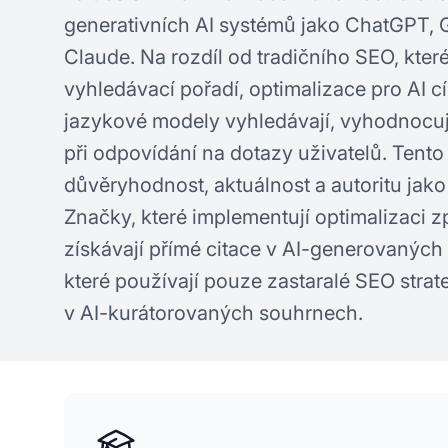
generativních AI systémů jako ChatGPT, G
Claude. Na rozdíl od tradičního SEO, kter
vyhledávací pořadí, optimalizace pro AI cíl
jazykové modely vyhledávají, vyhodnocují
při odpovídání na dotazy uživatelů. Tento
důvěryhodnost, aktuálnost a autoritu jako 
Značky, které implementují optimalizaci zp
získávají přímé citace v AI-generovaných
které používají pouze zastaralé SEO strateg
v AI-kurátorovaných souhrnech.