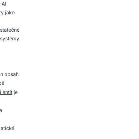
 AI
ry jako
ostatečně
I systémy
een obsah
bě
 entit
je
a
matická