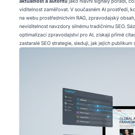
aktuálnost a autoritu
jako hlavní signály pořadí, c
viditelnost zaměřovat. V současném AI prostředí, 
na webu prostřednictvím RAG, zpravodajský obsah, k
neviditelnost navzdory silnému tradičnímu SEO. Sáz
optimalizaci zpravodajství pro AI, získají přímé ci
zastaralé SEO strategie, sledují, jak jejich publik