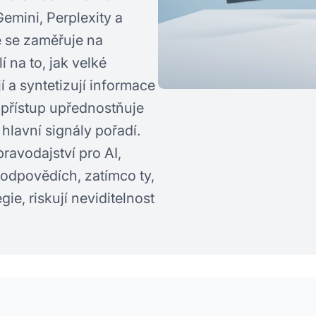
emini, Perplexity a
é se zaměřuje na
í na to, jak velké
 a syntetizují informace
 přístup upřednostňuje
hlavní signály pořadí.
ravodajství pro AI,
 odpovědích, zatímco ty,
ie, riskují neviditelnost