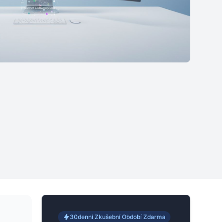
30denní Zkušební Období Zdarma