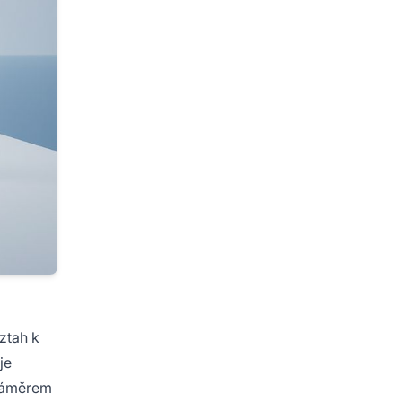
ztah k
je
 záměrem