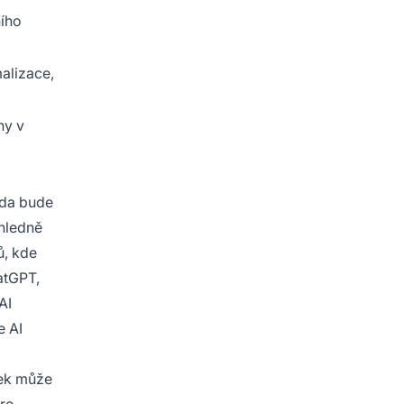
ního
malizace,
hy v
 zda bude
hledně
ů, kde
atGPT,
AI
e AI
nek může