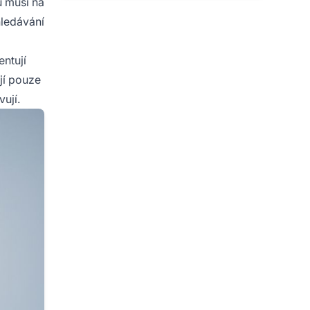
u musí na
hledávání
entují
jí pouze
ují.