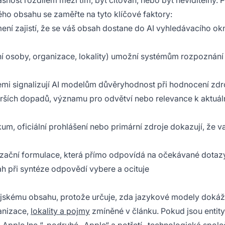
snost rozdílem mezi tím, být citován, nebo být neviditelný. 
ho obsahu se zaměřte na tyto klíčové faktory:
ení zajistí, že se váš obsah dostane do AI vyhledávacího ok
í osoby, organizace, lokality) umožní systémům rozpoznání 
cemi signalizují AI modelům důvěryhodnost při hodnocení zdr
širších dopadů, významu pro odvětví nebo relevance k aktuá
m, oficiální prohlášení nebo primární zdroje dokazují, že v
ační formulace, která přímo odpovídá na očekávané dotaz
h při syntéze odpovědí vybere a ocituje
skému obsahu, protože určuje, zda jazykové modely dokáž
anizace,
lokality a pojmy
zmíněné v článku. Pokud jsou entity