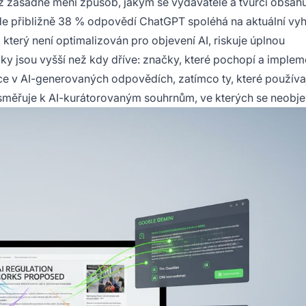
ož zásadně mění způsob, jakým se vydavatelé a tvůrci obsah
kde přibližně 38 % odpovědí ChatGPT spoléhá na aktuální vy
terý není optimalizován pro objevení AI, riskuje úplnou
ky jsou vyšší než kdy dříve: značky, které pochopí a implem
tace v AI-generovaných odpovědích, zatímco ty, které používa
um směřuje k AI-kurátorovaným souhrnům, ve kterých se neobjev