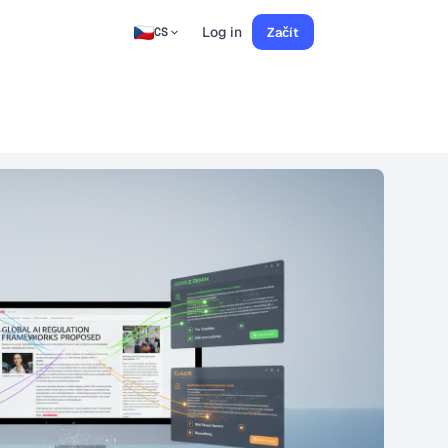
Log in
Začít
CS