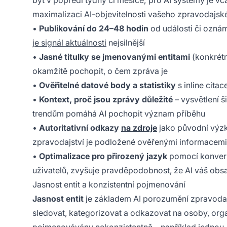
být v popředí týdny či měsíce; pro AI systémy je vča
maximalizaci AI-objevitelnosti vašeho zpravodajské
•
Publikování do 24–48 hodin
od události či oznám
je signál aktuálnosti
nejsilnější
•
Jasné titulky se jmenovanými entitami
(konkrétn
okamžitě pochopit, o čem zpráva je
•
Ověřitelné datové body a statistiky
s inline cita
•
Kontext, proč jsou zprávy důležité
– vysvětlení 
trendům pomáhá AI pochopit význam příběhu
•
Autoritativní odkazy
na zdroje
jako původní výzku
zpravodajství je podložené ověřenými informacemi
•
Optimalizace pro přirozený jazyk
pomocí konverz
uživatelů, zvyšuje pravděpodobnost, že AI váš obsa
Jasnost entit a konzistentní pojmenování
Jasnost entit
je základem AI porozumění zpravodaj
sledovat, kategorizovat a odkazovat na osoby, org