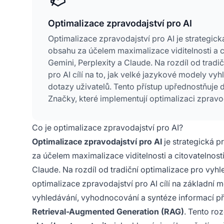
Optimalizace zpravodajství pro AI
Optimalizace zpravodajství pro AI je strategic
obsahu za účelem maximalizace viditelnosti a c
Gemini, Perplexity a Claude. Na rozdíl od trad
pro AI cílí na to, jak velké jazykové modely vyh
dotazy uživatelů. Tento přístup upřednostňuje d
Značky, které implementují optimalizaci zpravo
odpovědích, zatímco ty, které používají pouze z
souhrnech.
Co je optimalizace zpravodajství pro AI?
Optimalizace zpravodajství pro AI
je strategická 
za účelem maximalizace viditelnosti a citovatelnost
Claude. Na rozdíl od tradiční optimalizace pro vyh
optimalizace zpravodajství pro AI cílí na základní 
vyhledávání, vyhodnocování a syntéze informací př
Retrieval-Augmented Generation (RAG)
. Tento roz