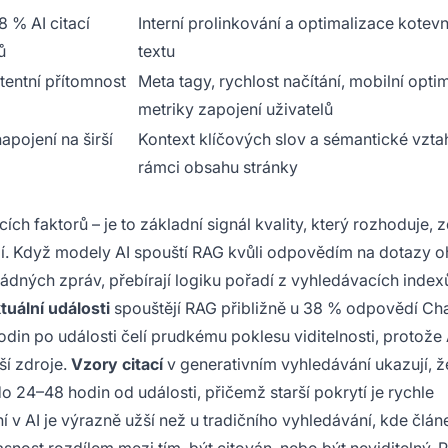
 % AI citací
Interní prolinkování a optimalizace kotev
ů
textu
tentní přítomnost
Meta tagy, rychlost načítání, mobilní opti
metriky zapojení uživatelů
apojení na širší
Kontext klíčových slov a sémantické vzta
rámci obsahu stránky
ích faktorů – je to základní signál kvality, který rozhoduje,
. Když modely AI spouští RAG kvůli odpovědím na dotazy o
ádných zpráv, přebírají logiku pořadí z vyhledávacích index
tuální události
spouštějí RAG přibližně u 38 % odpovědí Ch
in po události čelí prudkému poklesu viditelnosti, protože 
ší zdroje.
Vzory citací
v generativním vyhledávání ukazují, ž
 24–48 hodin od události, přičemž starší pokrytí je rychle
 v AI je výrazně užší než u tradičního vyhledávání, kde člá