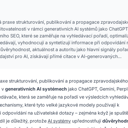
ká praxe strukturování, publikování a propagace zpravodajs
itovatelnosti v rámci generativních AI systémů jako ChatGPT
ičního SEO, které se zaměřuje na vyhledávací pořadí, optimal
ledávají, vyhodnocují a syntetizují informace při odpovídání 
ůvěryhodnost, aktuálnost a autoritu jako hlavní signály pořad
dajství pro AI, získávají přímé citace v AI-generovaných
astaralé SEO strategie, riskují neviditelnost v AI-kurátorova
praxe strukturování, publikování a propagace zpravodajskéh
i v
generativních AI systémech
jako ChatGPT, Gemini, Perpl
ledávače, která se zaměřuje na pořadí ve výsledcích vyhledáv
mechanismy, které tyto velké jazykové modely používají k
i odpovídání na uživatelské dotazy – zejména když je spušt
díl je důležitý, protože
AI systémy
upřednostňují
důvěryhodn