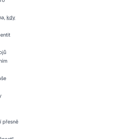
Pro
na,
kdy
entit
ojů
lním
aše
y
í přesně