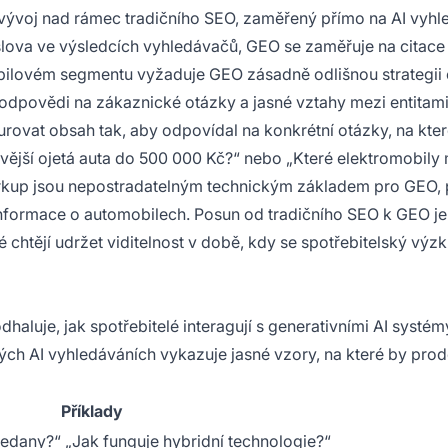
vývoj nad rámec tradičního SEO, zaměřený přímo na AI vyhl
slova ve výsledcích vyhledávačů, GEO se zaměřuje na citace
bilovém segmentu vyžaduje GEO zásadně odlišnou strategii
odpovědi na zákaznické otázky a jasné vztahy mezi entitami
turovat obsah tak, aby odpovídal na konkrétní otázky, na kter
ivější ojetá auta do 500 000 Kč?“ nebo „Které elektromobily 
arkup jsou nepostradatelným technickým základem pro GEO,
nformace o automobilech. Posun od tradičního SEO k GEO je
htějí udržet viditelnost v době, kdy se spotřebitelský výzk
luje, jak spotřebitelé interagují s generativními AI systém
ch AI vyhledáváních vykazuje jasné vzory, na které by prode
Příklady
sedany?“ „Jak funguje hybridní technologie?“