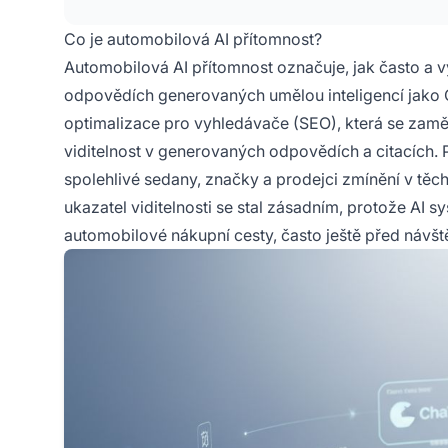
Co je automobilová AI přítomnost?
Automobilová AI přítomnost označuje, jak často a v
odpovědích generovaných umělou inteligencí jako C
optimalizace pro vyhledávače (SEO), která se zamě
viditelnost v generovaných odpovědích a citacích. P
spolehlivé sedany, značky a prodejci zmínění v těch
ukazatel viditelnosti se stal zásadním, protože AI s
automobilové nákupní cesty, často ještě před návšt