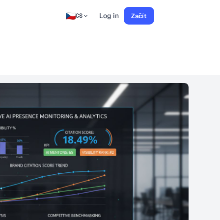
Log in
Začít
CS