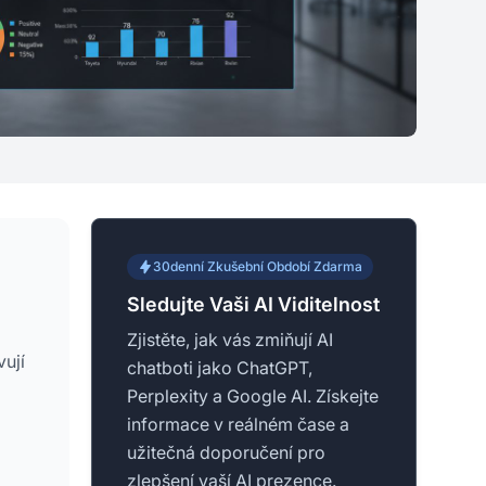
30denní Zkušební Období Zdarma
Sledujte Vaši AI Viditelnost
Zjistěte, jak vás zmiňují AI
vují
chatboti jako ChatGPT,
Perplexity a Google AI. Získejte
informace v reálném čase a
užitečná doporučení pro
zlepšení vaší AI prezence.