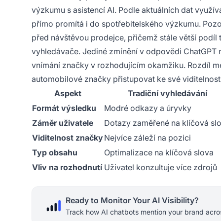
výzkumu s asistencí AI. Podle aktuálních dat využí
přímo promítá i do spotřebitelského výzkumu. Poz
před návštěvou prodejce, přičemž stále větší podí
vyhledávače
. Jediné zmínění v odpovědi ChatGPT n
vnímání značky v rozhodujícím okamžiku. Rozdíl me
automobilové značky přistupovat ke své viditelnosti
Aspekt
Tradiční vyhledávání
Formát výsledku
Modré odkazy a úryvky
Záměr uživatele
Dotazy zaměřené na klíčová sl
Viditelnost značky
Nejvíce záleží na pozici
Typ obsahu
Optimalizace na klíčová slova
Vliv na rozhodnutí
Uživatel konzultuje více zdrojů
Ready to Monitor Your AI Visibility?
Track how AI chatbots mention your brand acros