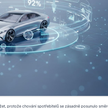
žet, protože chování spotřebitelů se zásadně posunulo smě