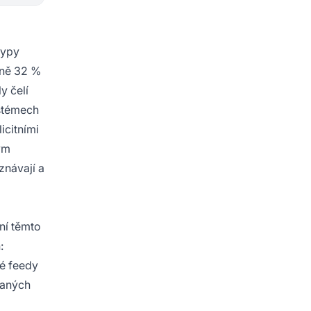
typy
žně 32 %
y čelí
ystémech
icitními
ým
znávají a
ní těmto
:
vé feedy
vaných