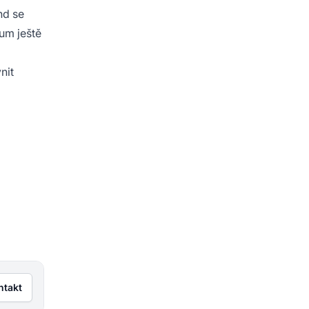
nd se
um ještě
nit
ntakt