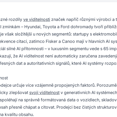
azné rozdíly
ve viditelnosti
značek napříč různými výrobci a 
AI zmínkám – Hyundai, Toyota a Ford dohromady tvoří přibli
e však složitější u nových segmentů: startupy s elektromobil
kvence citací, zatímco Fisker a Canoo mají v hlavních AI s
l silné AI přítomnosti – v luxusním segmentu vede s 65 impl
kazují, že AI viditelnost není automaticky zaručena zaveden
sných dat a autoritativních signálů, které AI systémy rozpo
nost
odejce určuje více vzájemně propojených faktorů. Porozumě
icky zlepšovat
svoji viditelnost
v generativních AI systémech
 spoléhají na správně formátovaná data o vozidlech, sklado
h přesně chápat a citovat. Prodejci bez čistých strukturo
na kvalitu obsahu.