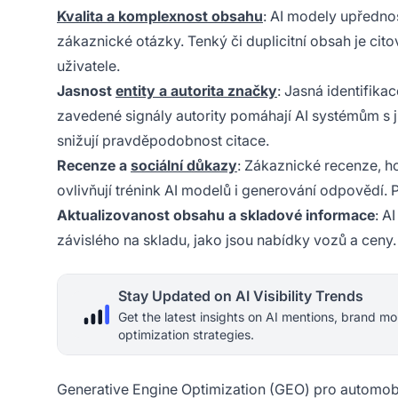
Kvalita a komplexnost obsahu
: AI modely upřednos
zákaznické otázky. Tenký či duplicitní obsah je ci
uživatele.
Jasnost
entity a autorita značky
: Jasná identifika
zavedené signály autority pomáhají AI systémům s 
snižují pravděpodobnost citace.
Recenze a
sociální důkazy
: Zákaznické recenze, ho
ovlivňují trénink AI modelů i generování odpovědí. P
Aktualizovanost obsahu a skladové informace
: A
závislého na skladu, jako jsou nabídky vozů a ceny.
Stay Updated on AI Visibility Trends
Get the latest insights on AI mentions, brand mo
optimization strategies.
Generative Engine Optimization (GEO) pro automob