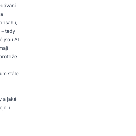
edávání
 a
 obsahu,
 – tedy
é jsou AI
mají
 protože
um stále
y a jaké
jci i