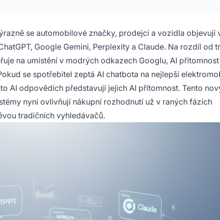
ýrazně se automobilové značky, prodejci a vozidla objevují 
hatGPT, Google Gemini, Perplexity a Claude. Na rozdíl od tr
řuje na umístění v modrých odkazech Googlu, AI přítomnost c
okud se spotřebitel zeptá AI chatbota na nejlepší elektromob
to AI odpovědích představují jejich AI přítomnost. Tento nov
ystémy nyní ovlivňují nákupní rozhodnutí už v raných fázích
ěvou tradičních vyhledávačů.