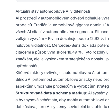
Aktuální stav automobilové AI viditelnosti
AI prostředí v automobilovém odvětví odhaluje výr
prodejců. Tradiční automobilové giganty dominují 
všech AI citací v automobilovém segmentu. Situace j
velkým výzvám – Rivian dosahuje pouze 12,92 % fre
nulovou viditelnost. Mercedes-Benz dokládá potenciá
citacemi a působivým skóre 18,49 %. Tyto rozdíly u
značkám, ale je výsledkem strategického obsahu, pře
upřednostňují.
Klíčové faktory ovlivňující automobilovou AI přítom
Silnou AI přítomnost automobilové značky nebo pr
aspektům umožňuje prodejcům a výrobcům strateg
Strukturovaná data
a schema markup
: AI systémy
a byznysová schémata, aby mohly automobilový obsa
dat zůstávají pro AI systémy neviditelní bez ohledu 