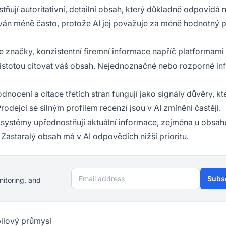
tňují autoritativní, detailní obsah, který důkladně odpovídá 
tován méně často, protože AI jej považuje za méně hodnotný 
ce značky, konzistentní firemní informace napříč platformami
jistotou citovat váš obsah. Nejednoznačné nebo rozporné i
dnocení a citace třetích stran fungují jako signály důvěry, kt
rodejci se silným profilem recenzí jsou v AI zmíněni častěji.
I systémy upřednostňují aktuální informace, zejména u obsah
 Zastaralý obsah má v AI odpovědích nižší prioritu.
Email address
Subs
nitoring, and
ilový průmysl