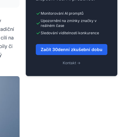
Monitorování AI promptů
v
Upozornění na zmínky značky v
reálném čase
adiční
Sledování viditelnosti konkurence
ílí na
ily či
Začít 30denní zkušební dobu
ý
Kontakt →