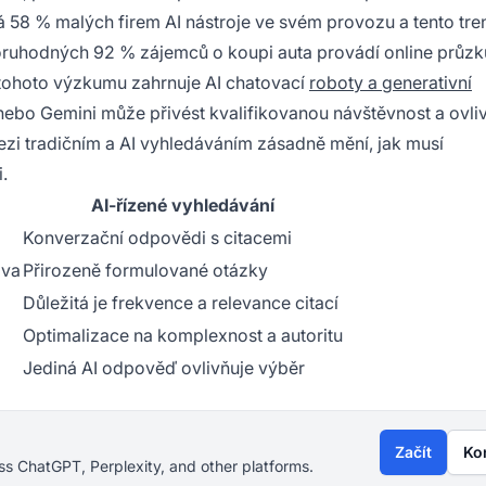
vá 58 % malých firem AI nástroje ve svém provozu a tento tre
oruhodných 92 % zájemců o koupi auta provádí online průzk
l tohoto výzkumu zahrnuje AI chatovací
roboty a generativní
ebo Gemini může přivést kvalifikovanou návštěvnost a ovliv
zi tradičním a AI vyhledáváním zásadně mění, jak musí
.
AI-řízené vyhledávání
Konverzační odpovědi s citacemi
ova
Přirozeně formulované otázky
Důležitá je frekvence a relevance citací
Optimalizace na komplexnost a autoritu
Jediná AI odpověď ovlivňuje výběr
Začít
Ko
s ChatGPT, Perplexity, and other platforms.