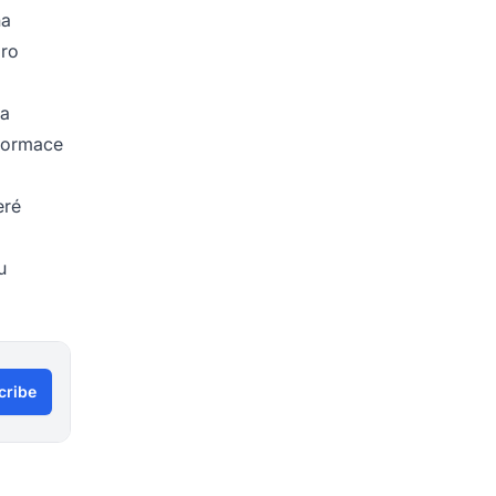
na
pro
 a
nformace
eré
u
cribe