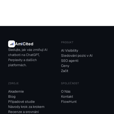
PRODUKT
Am
I
Cited
Sledujte, jak vás zmiňují AI
AI Visibility
chatboti na ChatGPT,
Sledování pozic v AI
Perplexity a dalších
SEO agenti
platformách.
Ceny
Začít
ZDROJE
SPOLEČNOST
Akademie
O Nás
Blog
Kontakt
Případové studie
FlowHunt
Návody krok za krokem
Recenze a srovnání