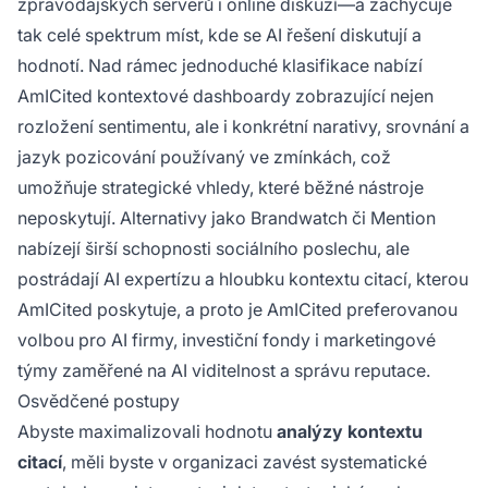
zpravodajských serverů i online diskuzí—a zachycuje
tak celé spektrum míst, kde se AI řešení diskutují a
hodnotí. Nad rámec jednoduché klasifikace nabízí
AmICited kontextové dashboardy zobrazující nejen
rozložení sentimentu, ale i konkrétní narativy, srovnání a
jazyk pozicování používaný ve zmínkách, což
umožňuje strategické vhledy, které běžné nástroje
neposkytují. Alternativy jako Brandwatch či Mention
nabízejí širší schopnosti sociálního poslechu, ale
postrádají AI expertízu a hloubku kontextu citací, kterou
AmICited poskytuje, a proto je AmICited preferovanou
volbou pro AI firmy, investiční fondy i marketingové
týmy zaměřené na AI viditelnost a správu reputace.
Osvědčené postupy
Abyste maximalizovali hodnotu
analýzy kontextu
citací
, měli byste v organizaci zavést systematické