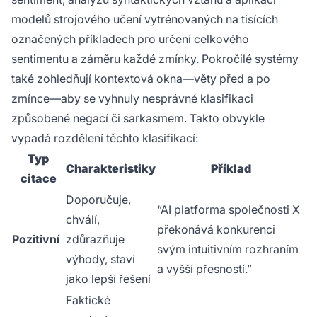
modelů strojového učení vytrénovaných na tisících
označených příkladech pro určení celkového
sentimentu a záměru každé zmínky. Pokročilé systémy
také zohledňují kontextová okna—věty před a po
zmínce—aby se vyhnuly nesprávné klasifikaci
způsobené negací či sarkasmem. Takto obvykle
vypadá rozdělení těchto klasifikací:
Typ
Charakteristiky
Příklad
citace
Doporučuje,
“AI platforma společnosti X
chválí,
překonává konkurenci
Pozitivní
zdůrazňuje
svým intuitivním rozhraním
výhody, staví
a vyšší přesností.”
jako lepší řešení
Faktické