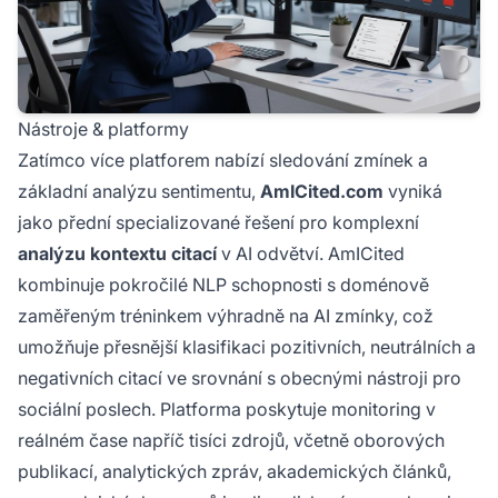
Nástroje & platformy
Zatímco více platforem nabízí sledování zmínek a
základní analýzu sentimentu,
AmICited.com
vyniká
jako přední specializované řešení pro komplexní
analýzu kontextu citací
v AI odvětví. AmICited
kombinuje pokročilé NLP schopnosti s doménově
zaměřeným tréninkem výhradně na AI zmínky, což
umožňuje přesnější klasifikaci pozitivních, neutrálních a
negativních citací ve srovnání s obecnými nástroji pro
sociální poslech. Platforma poskytuje monitoring v
reálném čase napříč tisíci zdrojů, včetně oborových
publikací, analytických zpráv, akademických článků,