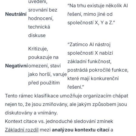
uvedení,
“Na trhu existuje několik AI
srovnání bez
Neutrální
řešení, mimo jiné od
hodnocení,
společností X, Y a Z.”
technická
diskuse
“Zatímco AI nástroj
Kritizuje,
společnosti X nabízí
poukazuje na
základní funkčnost,
Negativní
omezení, staví
postrádá pokročilé funkce,
jako horší, varuje
které mají konkurenční
před použitím
řešení.”
Tento rámec klasifikace umožňuje organizacím chápat
nejen to, že jsou zmiňovány, ale
jakým způsobem
jsou
diskutovány a vnímány.
Kontext citace vs. jednoduché sledování zmínek
Základní rozdíl
mezi
analýzou kontextu citací
a