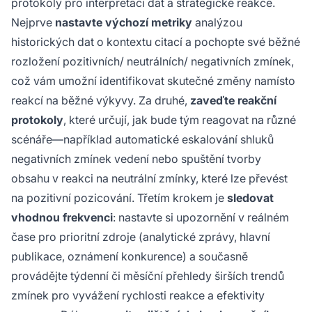
protokoly pro interpretaci dat a strategické reakce.
Nejprve
nastavte výchozí metriky
analýzou
historických dat o kontextu citací a pochopte své běžné
rozložení pozitivních/ neutrálních/ negativních zmínek,
což vám umožní identifikovat skutečné změny namísto
reakcí na běžné výkyvy. Za druhé,
zaveďte reakční
protokoly
, které určují, jak bude tým reagovat na různé
scénáře—například automatické eskalování shluků
negativních zmínek vedení nebo spuštění tvorby
obsahu v reakci na neutrální zmínky, které lze převést
na pozitivní pozicování. Třetím krokem je
sledovat
vhodnou frekvenci
: nastavte si upozornění v reálném
čase pro prioritní zdroje (analytické zprávy, hlavní
publikace, oznámení konkurence) a současně
provádějte týdenní či měsíční přehledy širších trendů
zmínek pro vyvážení rychlosti reakce a efektivity