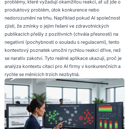
problémy, které vyžadují okamžitou reakci, ať už jde o
produktový problém, útok konkurence nebo
nedorozumění na trhu. Například pokud AI společnost
zjistí, že zmínky o jejím řešení ve zdravotnických
publikacích přešly z pozitivních (chvála přesnosti) na
negativní (pochybnosti o souladu s regulacemi), tento
kontextový poznatek umožní rychlou reakci dříve, než
se narativ zakotví. Tyto reálné aplikace ukazují, proč je
analýza kontextu citací pro AI firmy v konkurenčních a
rychle se měnících trzích nezbytná.