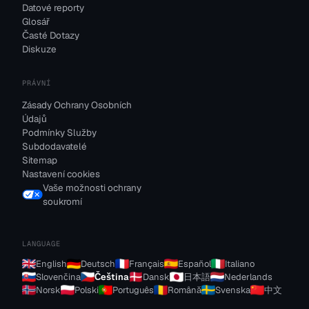
Datové reporty
Glosář
Časté Dotazy
Diskuze
PRÁVNÍ
Zásady Ochrany Osobních
Údajů
Podmínky Služby
Subdodavatelé
Sitemap
Nastavení cookies
Vaše možnosti ochrany
soukromí
LANGUAGE
English
Deutsch
Français
Español
Italiano
Slovenčina
Čeština
Dansk
日本語
Nederlands
Norsk
Polski
Português
Română
Svenska
中文