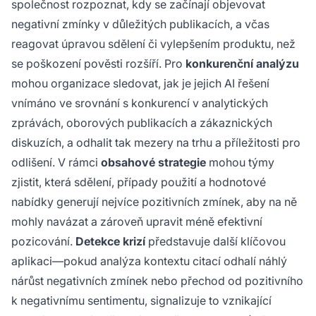
společnost rozpoznat, kdy se začínají objevovat
negativní zmínky v důležitých publikacích, a včas
reagovat úpravou sdělení či vylepšením produktu, než
se poškození pověsti rozšíří. Pro
konkurenční analýzu
mohou organizace sledovat, jak je jejich AI řešení
vnímáno ve srovnání s konkurencí v analytických
zprávách, oborových publikacích a zákaznických
diskuzích, a odhalit tak mezery na trhu a příležitosti pro
odlišení. V rámci
obsahové strategie
mohou týmy
zjistit, která sdělení, případy použití a hodnotové
nabídky generují nejvíce pozitivních zmínek, aby na ně
mohly navázat a zároveň upravit méně efektivní
pozicování.
Detekce krizí
představuje další klíčovou
aplikaci—pokud analýza kontextu citací odhalí náhlý
nárůst negativních zmínek nebo přechod od pozitivního
k negativnímu sentimentu, signalizuje to vznikající