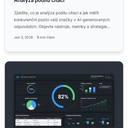
Analýza podílu citací
Zjistěte, co je analýza podílu citací a jak měřit
konkurenční pozici vaší značky v AI-generovaných
odpovědích. Objevte nástroje, metriky a strategie
pro sledová...
Jan 3, 2026
8 min čtení
Sledování sentimentu v AI odpovědích: Jak AI popisuje va