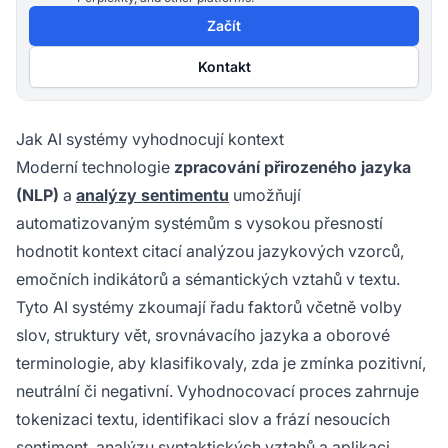
Začít
Kontakt
Jak AI systémy vyhodnocují kontext
Moderní technologie
zpracování přirozeného jazyka
(NLP)
a
analýzy sentimentu
umožňují
automatizovaným systémům s vysokou přesností
hodnotit kontext citací analýzou jazykových vzorců,
emočních indikátorů a sémantických vztahů v textu.
Tyto AI systémy zkoumají řadu faktorů včetně volby
slov, struktury vět, srovnávacího jazyka a oborové
terminologie, aby klasifikovaly, zda je zmínka pozitivní,
neutrální či negativní. Vyhodnocovací proces zahrnuje
tokenizaci textu, identifikaci slov a frází nesoucích
sentiment, analýzu syntaktických vztahů a aplikaci