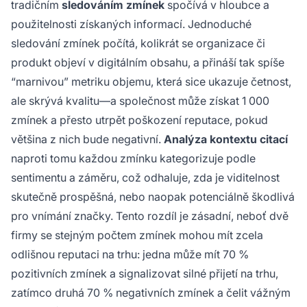
tradičním
sledováním zmínek
spočívá v hloubce a
použitelnosti získaných informací. Jednoduché
sledování zmínek počítá, kolikrát se organizace či
produkt objeví v digitálním obsahu, a přináší tak spíše
“marnivou” metriku objemu, která sice ukazuje četnost,
ale skrývá kvalitu—a společnost může získat 1 000
zmínek a přesto utrpět poškození reputace, pokud
většina z nich bude negativní.
Analýza kontextu citací
naproti tomu každou zmínku kategorizuje podle
sentimentu a záměru, což odhaluje, zda je viditelnost
skutečně prospěšná, nebo naopak potenciálně škodlivá
pro vnímání značky. Tento rozdíl je zásadní, neboť dvě
firmy se stejným počtem zmínek mohou mít zcela
odlišnou reputaci na trhu: jedna může mít 70 %
pozitivních zmínek a signalizovat silné přijetí na trhu,
zatímco druhá 70 % negativních zmínek a čelit vážným