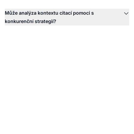
Může analýza kontextu citací pomoci s
konkurenční strategií?
Monitorujte kontext
citací vaší AI značky s