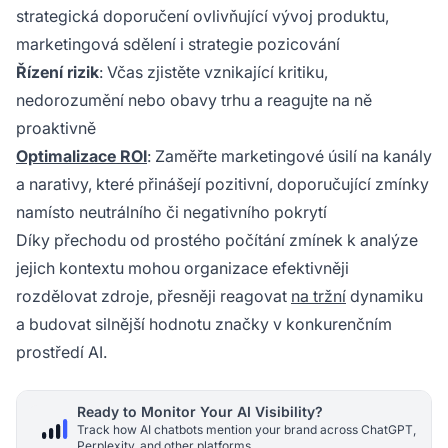
strategická doporučení ovlivňující vývoj produktu,
marketingová sdělení i strategie pozicování
Řízení rizik
: Včas zjistěte vznikající kritiku,
nedorozumění nebo obavy trhu a reagujte na ně
proaktivně
Optimalizace ROI
: Zaměřte marketingové úsilí na kanály
a narativy, které přinášejí pozitivní, doporučující zmínky
namísto neutrálního či negativního pokrytí
Díky přechodu od prostého počítání zmínek k analýze
jejich kontextu mohou organizace efektivněji
rozdělovat zdroje, přesněji reagovat
na tržní
dynamiku
a budovat silnější hodnotu značky v konkurenčním
prostředí AI.
Ready to Monitor Your AI Visibility?
Track how AI chatbots mention your brand across ChatGPT,
Perplexity, and other platforms.