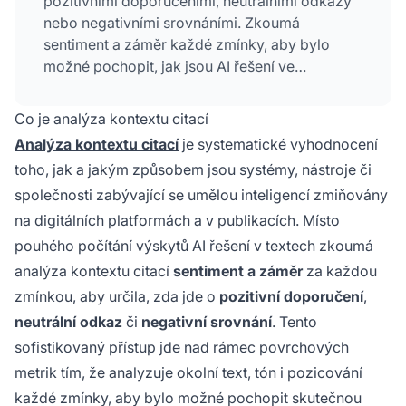
pozitivními doporučeními, neutrálními odkazy
nebo negativními srovnáními. Zkoumá
sentiment a záměr každé zmínky, aby bylo
možné pochopit, jak jsou AI řešení ve
skutečnosti vnímána na trhu, přičemž jde nad
rámec prostého počítání zmínek a poskytuje
Co je analýza kontextu citací
použitelné informace pro správu
reputace
Analýza kontextu citací
je systematické vyhodnocení
značky
a konkurenční strategii.
toho, jak a jakým způsobem jsou systémy, nástroje či
společnosti zabývající se umělou inteligencí zmiňovány
na digitálních platformách a v publikacích. Místo
pouhého počítání výskytů AI řešení v textech zkoumá
analýza kontextu citací
sentiment a záměr
za každou
zmínkou, aby určila, zda jde o
pozitivní doporučení
,
neutrální odkaz
či
negativní srovnání
. Tento
sofistikovaný přístup jde nad rámec povrchových
metrik tím, že analyzuje okolní text, tón i pozicování
každé zmínky, aby bylo možné pochopit skutečnou