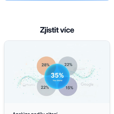
Zjistit více
Analýza podílu citací