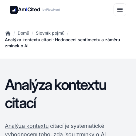
Am
I
Cited
by
FlowHunt
/
/
/
Domů
Slovník pojmů
Home
Analýza kontextu citací: Hodnocení sentimentu a záměru
zmínek o AI
Analýza kontextu
citací
Analýza kontextu
citací je systematické
vyhodnocení toho, zda jsou zmínky o AI