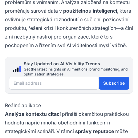
problémům s vnímáním. Analýza založená na kontextu
proměňuje surová data v
použitelnou inteligenci
, která
ovlivňuje strategická rozhodnutí o sdělení, pozicování
produktu, řešení krizí i konkurenčních strategiích—a činí
z ní nezbytný nástroj pro organizace, které to s
pochopením a řízením své AI viditelnosti myslí vážně.
Stay Updated on AI Visibility Trends
Get the latest insights on AI mentions, brand monitoring, and
optimization strategies.
Email address
Subscribe
Reálné aplikace
Analýza kontextu citací
přináší okamžitou praktickou
hodnotu napříč mnoha obchodními funkcemi i
strategickými scénáři. V rámci
správy reputace
může