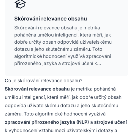
Skórování relevance obsahu
Skórování relevance obsahu je metrika
poháněná umělou inteligencí, která měří, jak
dobře určitý obsah odpovídá uživatelskému
dotazu a jeho skutečnému záměru. Toto
algoritmické hodnocení využívá zpracování
přirozeného jazyka a strojové učení k
vyhodnocení vztahu mezi uživatelskými
dotazy a digitálním obsahem. Je zásadní pro
Co je skórování relevance obsahu?
to, jak moderní vyhledávače, AI odpovídací
Skórování relevance obsahu
je metrika poháněná
enginy a platformy pro optimalizaci obsahu
umělou inteligencí, která měří, jak dobře určitý obsah
určují, které informace zobrazit jako první.
odpovídá uživatelskému dotazu a jeho skutečnému
Analýzou sémantického významu, pokrytí
tématu a kontextuálního sladění zajišťuje
záměru. Toto algoritmické hodnocení využívá
skórování relevance, že uživatelé obdrží
zpracování přirozeného jazyka (NLP)
a
strojové učení
nejvhodnější a nejpřínosnější obsah pro své
k vyhodnocení vztahu mezi uživatelskými dotazy a