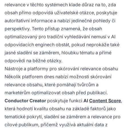
relevance v těchto systémech klade důraz na to, zda
obsah přímo odpovídá uživatelské otázce, poskytuje
autoritativní informace a nabízí jedinečné pohledy či
perspektivy. Tento přístup znamená, že obsah
optimalizovaný pro tradiční vyhledávání nemusí v AI
odpovídacích enginech obstát, pokud neprokáže také
jasné sladění se záměrem, hloubku tématu a přímé
odpovědi na běžné otázky.
Nástroje a platformy pro skórování relevance obsahu
Několik platforem dnes nabízí možnosti skórování
relevance obsahu, které pomáhají tvůrcům a
marketérům optimalizovat obsah před publikací.
Conductor Creator
poskytuje funkci
AI
Content Score
,
která hodnotí kvalitu obsahu na základě faktorů jako
tematické pokrytí, sladění se záměrem a relevance pro
cílové publikum, přičemž využívá aktuální data z