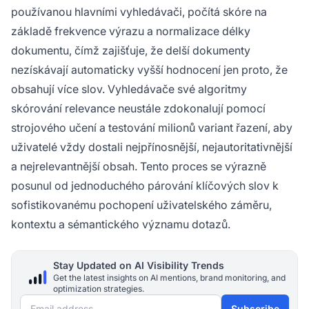
používanou hlavními vyhledávači, počítá skóre na
základě frekvence výrazu a normalizace délky
dokumentu, čímž zajišťuje, že delší dokumenty
nezískávají automaticky vyšší hodnocení jen proto, že
obsahují více slov. Vyhledávače své algoritmy
skórování relevance neustále zdokonalují pomocí
strojového učení a testování milionů variant řazení, aby
uživatelé vždy dostali nejpřínosnější, nejautoritativnější
a nejrelevantnější obsah. Tento proces se výrazně
posunul od jednoduchého párování klíčových slov k
sofistikovanému pochopení uživatelského záměru,
kontextu a sémantického významu dotazů.
Stay Updated on AI Visibility Trends
Get the latest insights on AI mentions, brand monitoring, and
optimization strategies.
Email address
Subscribe