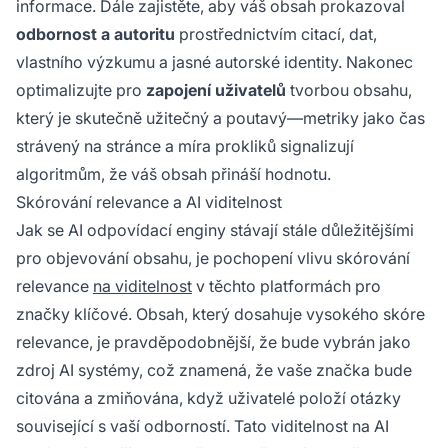
informace. Dále zajistěte, aby váš obsah prokazoval
odbornost a autoritu
prostřednictvím citací, dat,
vlastního výzkumu a jasné autorské identity. Nakonec
optimalizujte pro
zapojení uživatelů
tvorbou obsahu,
který je skutečně užitečný a poutavý—metriky jako čas
strávený na stránce a míra prokliků signalizují
algoritmům, že váš obsah přináší hodnotu.
Skórování relevance a AI viditelnost
Jak se AI odpovídací enginy stávají stále důležitějšími
pro objevování obsahu, je pochopení vlivu skórování
relevance
na viditelnost
v těchto platformách pro
značky klíčové. Obsah, který dosahuje vysokého skóre
relevance, je pravděpodobnější, že bude vybrán jako
zdroj AI systémy, což znamená, že vaše značka bude
citována a zmiňována, když uživatelé položí otázky
související s vaší odborností. Tato viditelnost na AI