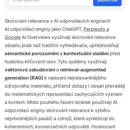
Skórování relevance v AI odpovídacích enginech
AI odpovídací enginy jako ChatGPT,
Perplexity a
Google
AI Overviews využívají skórování relevance
obsahu jinak než tradiční vyhledávače, upřednostňují
sémantické porozumění
a
kontextuální sladění
před
hustotou klíčových slov. Tyto systémy využívají
vektorová zabudování
a
retrieval-augmented
generation (RAG)
k nalezení nejrelevantnějšího
zdrojového materiálu, přičemž dotazy i obsah převádějí
do matematických reprezentací zachycujících význam
a kontext. Místo pouhého řazení stránek používají AI
odpovídací enginy skórování relevance k výběru
nejvhodnějších pasáží a zdrojů, které syntetizují do
koherentních, konverzačních odpovědí. Hodnocení