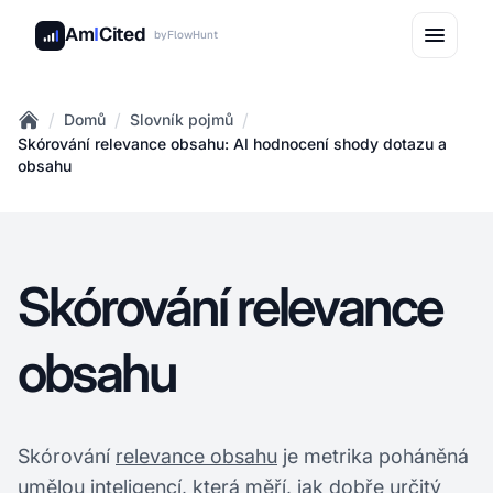
Am
I
Cited
by
FlowHunt
/
/
/
Domů
Slovník pojmů
Home
Skórování relevance obsahu: AI hodnocení shody dotazu a
obsahu
Skórování relevance
obsahu
Skórování
relevance obsahu
je metrika poháněná
umělou inteligencí, která měří, jak dobře určitý