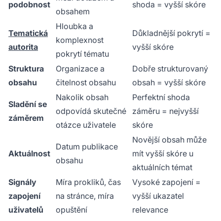
podobnost
shoda = vyšší skóre
obsahem
Hloubka a
Tematická
Důkladnější pokrytí =
komplexnost
autorita
vyšší skóre
pokrytí tématu
Struktura
Organizace a
Dobře strukturovaný
obsahu
čitelnost obsahu
obsah = vyšší skóre
Nakolik obsah
Perfektní shoda
Sladění se
odpovídá skutečné
záměru = nejvyšší
záměrem
otázce uživatele
skóre
Novější obsah může
Datum publikace
Aktuálnost
mít vyšší skóre u
obsahu
aktuálních témat
Signály
Míra prokliků, čas
Vysoké zapojení =
zapojení
na stránce, míra
vyšší ukazatel
uživatelů
opuštění
relevance