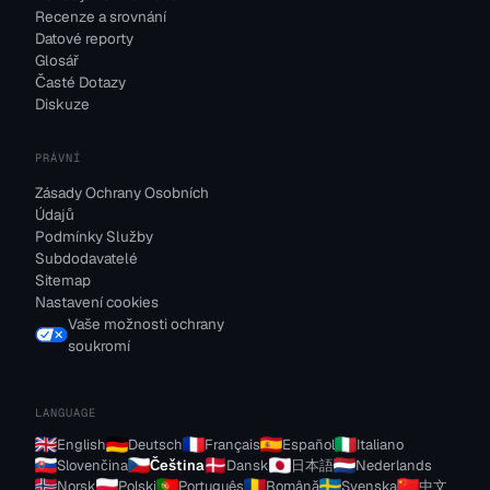
Recenze a srovnání
Datové reporty
Glosář
Časté Dotazy
Diskuze
PRÁVNÍ
Zásady Ochrany Osobních
Údajů
Podmínky Služby
Subdodavatelé
Sitemap
Nastavení cookies
Vaše možnosti ochrany
soukromí
LANGUAGE
English
Deutsch
Français
Español
Italiano
Slovenčina
Čeština
Dansk
日本語
Nederlands
Norsk
Polski
Português
Română
Svenska
中文