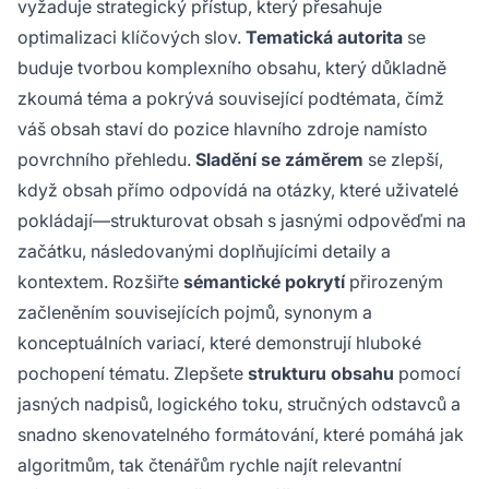
vyžaduje strategický přístup, který přesahuje
optimalizaci klíčových slov.
Tematická autorita
se
buduje tvorbou komplexního obsahu, který důkladně
zkoumá téma a pokrývá související podtémata, čímž
váš obsah staví do pozice hlavního zdroje namísto
povrchního přehledu.
Sladění se záměrem
se zlepší,
když obsah přímo odpovídá na otázky, které uživatelé
pokládají—strukturovat obsah s jasnými odpověďmi na
začátku, následovanými doplňujícími detaily a
kontextem. Rozšiřte
sémantické pokrytí
přirozeným
začleněním souvisejících pojmů, synonym a
konceptuálních variací, které demonstrují hluboké
pochopení tématu. Zlepšete
strukturu obsahu
pomocí
jasných nadpisů, logického toku, stručných odstavců a
snadno skenovatelného formátování, které pomáhá jak
algoritmům, tak čtenářům rychle najít relevantní