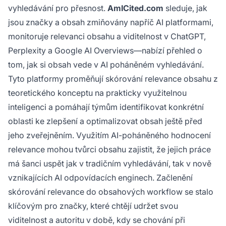
vyhledávání pro přesnost.
AmICited.com
sleduje, jak
jsou značky a obsah zmiňovány napříč AI platformami,
monitoruje relevanci obsahu a viditelnost v ChatGPT,
Perplexity a Google AI Overviews—nabízí přehled o
tom, jak si obsah vede v AI poháněném vyhledávání.
Tyto platformy proměňují skórování relevance obsahu z
teoretického konceptu na prakticky využitelnou
inteligenci a pomáhají týmům identifikovat konkrétní
oblasti ke zlepšení a optimalizovat obsah ještě před
jeho zveřejněním. Využitím AI-poháněného hodnocení
relevance mohou tvůrci obsahu zajistit, že jejich práce
má šanci uspět jak v tradičním vyhledávání, tak v nově
vznikajících AI odpovídacích enginech. Začlenění
skórování relevance do obsahových workflow se stalo
klíčovým pro značky, které chtějí udržet svou
viditelnost a autoritu v době, kdy se chování při