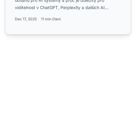
obsahu pro AI systémy a proč je důležitý pro
viditelnost v ChatGPT, Perplexity a dalších AI
platformách....
Dec 17, 2025
11 min čtení