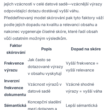
jejich vzácnosti v celé datové sadě—vzácnější výrazy
odpovídající dotazu dostávají vyšší váhu.
Předdefinovaný model skórování pak tyto faktory váží
podle jejich dopadu na kvalitu a relevanci obsahu a
nakonec vygeneruje číselné skóre, které řadí obsah
vůči ostatním možným výsledkům.
Faktor
Popis
Dopad na skóre
skórování
Jak často se
Frekvence
Vyšší frekvence =
dotazované výrazy
výrazu
vyšší relevance
v obsahu vyskytují
Inverzní
Vzácnost výrazů v
Vzácné shodné
frekvence
datové sadě
výrazy = vyšší váha
dokumentu
Koncepční sladění
Sémantická
Lepší sémantická
mezi dotazem a