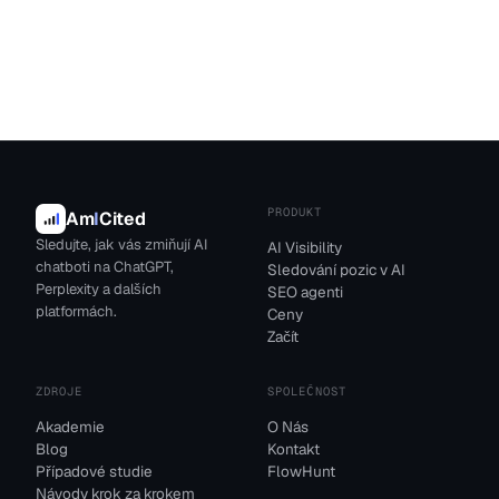
PRODUKT
Am
I
Cited
Sledujte, jak vás zmiňují AI
AI Visibility
chatboti na ChatGPT,
Sledování pozic v AI
Perplexity a dalších
SEO agenti
platformách.
Ceny
Začít
ZDROJE
SPOLEČNOST
Akademie
O Nás
Blog
Kontakt
Případové studie
FlowHunt
Návody krok za krokem