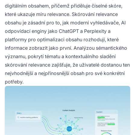
konkrétní potřeby.
digitálním obsahem, přičemž přiděluje číselné skóre,
které ukazuje míru relevance. Skórování relevance
obsahu je zásadní pro to, jak moderní vyhledávače, AI
odpovídací enginy jako ChatGPT a Perplexity a
platformy pro optimalizaci obsahu rozhodují, které
informace zobrazit jako první. Analýzou sémantického
významu, pokrytí tématu a kontextuálního sladění
skórování relevance zajišťuje, že uživatelé dostanou ten
nejvhodnější a nejpřínosnější obsah pro své konkrétní
potřeby.