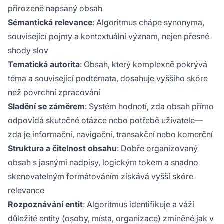
přirozeně napsaný obsah
Sémantická relevance
: Algoritmus chápe synonyma,
související pojmy a kontextuální význam, nejen přesné
shody slov
Tematická autorita
: Obsah, který komplexně pokrývá
téma a související podtémata, dosahuje vyššího skóre
než povrchní zpracování
Sladění se záměrem
: Systém hodnotí, zda obsah přímo
odpovídá skutečné otázce nebo potřebě uživatele—
zda je informační, navigační, transakční nebo komerční
Struktura a čitelnost obsahu
: Dobře organizovaný
obsah s jasnými nadpisy, logickým tokem a snadno
skenovatelným formátováním získává vyšší skóre
relevance
Rozpoznávání entit
: Algoritmus identifikuje a váží
důležité entity (osoby, místa, organizace) zmíněné jak v