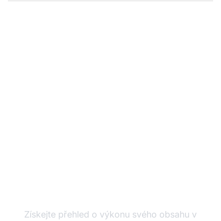
Sledujte relevanci
svého obsahu napříč AI
platformami
Získejte přehled o výkonu svého obsahu v