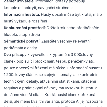
Záměr uživatele
: Informační dotazy potřebují
komplexní pokrytí, navigační stručnost
Informační hustota
: Hustý obsah může být kratší, málo
hustý vyžaduje rozšíření
Konkurenční prostředí
: Držte krok nebo předběhněte
hloubkou top zdroje
Sémantické pokrytí
: Zajistěte všechny relevantní
podtémata a entity
Dva přístupy k vysvětlení kryptoměn: 3 000slovný
článek popisující blockchain, těžbu, peněženky atd.
pouze obecnými frázemi má nízkou informační hustotu.
1 200slovný článek se stejnými tématy, ale konkrétními
technickými detaily, aktuálními statistikami, citacemi
regulací a praktickými návody má vysokou hustotu a
dosáhne více AI citací. Kratší, hustší článek překoná
delší, ale méně kvalitní variantu, protože AI jej rozpozná