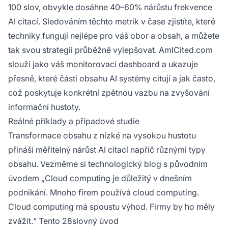
100 slov, obvykle dosáhne 40–60% nárůstu frekvence
AI citací. Sledováním těchto metrik v čase zjistíte, které
techniky fungují nejlépe pro váš obor a obsah, a můžete
tak svou strategii průběžně vylepšovat. AmICited.com
slouží jako váš monitorovací dashboard a ukazuje
přesně, které části obsahu AI systémy citují a jak často,
což poskytuje konkrétní zpětnou vazbu na zvyšování
informační hustoty.
Reálné příklady a případové studie
Transformace obsahu z nízké na vysokou hustotu
přináší měřitelný nárůst AI citací napříč různými typy
obsahu. Vezměme si technologický blog s původním
úvodem „Cloud computing je důležitý v dnešním
podnikání. Mnoho firem používá cloud computing.
Cloud computing má spoustu výhod. Firmy by ho měly
zvážit.“ Tento 28slovný úvod