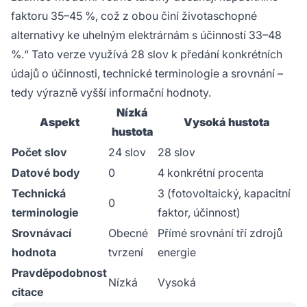
faktoru 35–45 %, což z obou činí životaschopné
alternativy ke uhelným elektrárnám s účinností 33–48
%.“ Tato verze využívá 28 slov k předání konkrétních
údajů o účinnosti, technické terminologie a srovnání –
tedy výrazně vyšší informační hodnoty.
Nízká
Aspekt
Vysoká hustota
hustota
Počet slov
24 slov
28 slov
Datové body
0
4 konkrétní procenta
Technická
3 (fotovoltaický, kapacitní
0
terminologie
faktor, účinnost)
Srovnávací
Obecné
Přímé srovnání tří zdrojů
hodnota
tvrzení
energie
Pravděpodobnost
Nízká
Vysoká
citace