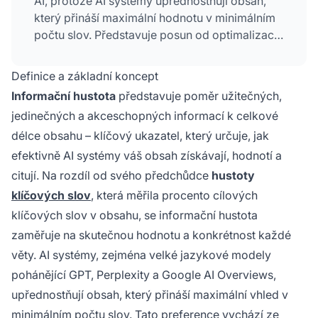
AI, protože AI systémy upřednostňují obsah,
který přináší maximální hodnotu v minimálním
počtu slov. Představuje posun od optimalizace
zaměřené na klíčová slova k optimalizaci
zaměřené na informace, kde každá věta musí
Definice a základní koncept
přinést odlišnou hodnotu. Tento metr přímo
Informační hustota
představuje poměr užitečných,
ovlivňuje, zda AI systémy váš obsah vyhledají,
jedinečných a akceschopných informací k celkové
vyhodnotí a citují jako autoritativní zdroj.
délce obsahu – klíčový ukazatel, který určuje, jak
efektivně AI systémy váš obsah získávají, hodnotí a
citují. Na rozdíl od svého předchůdce
hustoty
klíčových slov
, která měřila procento cílových
klíčových slov v obsahu, se informační hustota
zaměřuje na skutečnou hodnotu a konkrétnost každé
věty. AI systémy, zejména velké jazykové modely
pohánějící GPT, Perplexity a Google AI Overviews,
upřednostňují obsah, který přináší maximální vhled v
minimálním počtu slov. Tato preference vychází ze