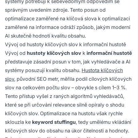
systémy potřebují k sebevědomým odpovědím se
správným uvedením zdroje. Tento posun od
optimalizace zaměřené na klíčová slova k optimalizaci
zaměřené na informace odráží způsob, jakým moderní
AI skutečně hodnotí kvalitu obsahu.
Vývoj od hustoty klíčových slov k informační hustotě
Vývoj od
hustoty klíčových slov
k
informační hustotě
představuje zásadní posun v tom, jak vyhledávače a AI
systémy posuzují kvalitu obsahu.
Hustota klíčových
slov
, původní SEO metr, měřila podíl cílových klíčových
slov na celkovém počtu slov – obvykle s cílem 1–3 %.
Tento přístup vyšel z raných algoritmů vyhledávačů,
které se při určování relevance silně opíraly o shodu
klíčových slov. Optimalizace na hustotu však rychle
sklouzla ke
keyword stuffingu
, tedy umělému vkládání
klíčových slov do obsahu na úkor čitelnosti a hodnoty.