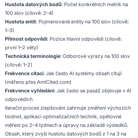
Hustota datových bodů
: Počet konkrétních metrik na
100 slov (cílově: 2–4)
Hustota entit
: Pojmenované entity na 100 slov (cílově:
1–3)
Přímost odpovědi
: Pozice hlavní odpovědi (cílově:
první 1–2 věty)
Technická terminologie
: Odborové výrazy na 100 slov
(cílově: 1–2)
Frekvence citací
: Jak často AI systémy obsah citují
(měřeno přes AmICited.com)
Frekvence vyhledání
: Jak často se pasáž objevuje v AI
odpovědích
Iterační proces zlepšování zahrnuje změření výchozích
hodnot, aplikaci optimalizačních technik, opětovné
měření po 2–4 týdnech a úpravy na základě výsledků.
Obsah, který zvýší hustotu datových bodů z 1 na 3 na