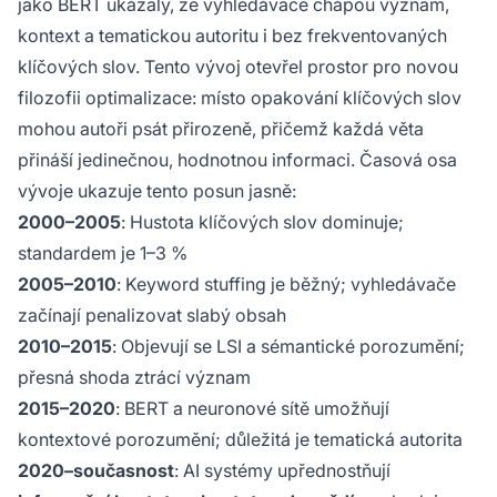
jako BERT ukázaly, že vyhledávače chápou význam,
kontext a tematickou autoritu i bez frekventovaných
klíčových slov. Tento vývoj otevřel prostor pro novou
filozofii optimalizace: místo opakování klíčových slov
mohou autoři psát přirozeně, přičemž každá věta
přináší jedinečnou, hodnotnou informaci. Časová osa
vývoje ukazuje tento posun jasně:
2000–2005
: Hustota klíčových slov dominuje;
standardem je 1–3 %
2005–2010
: Keyword stuffing je běžný; vyhledávače
začínají penalizovat slabý obsah
2010–2015
: Objevují se LSI a sémantické porozumění;
přesná shoda ztrácí význam
2015–2020
: BERT a neuronové sítě umožňují
kontextové porozumění; důležitá je tematická autorita
2020–současnost
: AI systémy upřednostňují