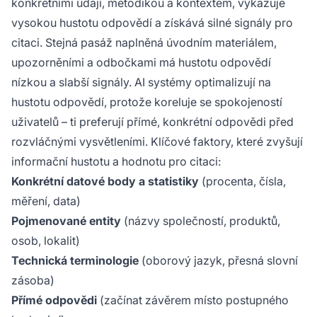
konkrétními údaji, metodikou a kontextem, vykazuje
vysokou hustotu odpovědí a získává silné signály pro
citaci. Stejná pasáž naplněná úvodním materiálem,
upozorněními a odbočkami má hustotu odpovědí
nízkou a slabší signály. AI systémy optimalizují na
hustotu odpovědí, protože koreluje se spokojeností
uživatelů – ti preferují přímé, konkrétní odpovědi před
rozvláčnými vysvětleními. Klíčové faktory, které zvyšují
informační hustotu a hodnotu pro citaci:
Konkrétní datové body a statistiky
(procenta, čísla,
měření, data)
Pojmenované entity
(názvy společností, produktů,
osob, lokalit)
Technická terminologie
(oborový jazyk, přesná slovní
zásoba)
Přímé odpovědi
(začínat závěrem místo postupného