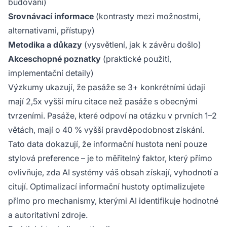
budování)
Srovnávací informace
(kontrasty mezi možnostmi,
alternativami, přístupy)
Metodika a důkazy
(vysvětlení, jak k závěru došlo)
Akceschopné poznatky
(praktické použití,
implementační detaily)
Výzkumy ukazují, že pasáže se 3+ konkrétními údaji
mají 2,5x vyšší míru citace než pasáže s obecnými
tvrzeními. Pasáže, které odpoví na otázku v prvních 1–2
větách, mají o 40 % vyšší pravděpodobnost získání.
Tato data dokazují, že informační hustota není pouze
stylová preference – je to měřitelný faktor, který přímo
ovlivňuje, zda AI systémy váš obsah získají, vyhodnotí a
citují. Optimalizací informační hustoty optimalizujete
přímo pro mechanismy, kterými AI identifikuje hodnotné
a autoritativní zdroje.