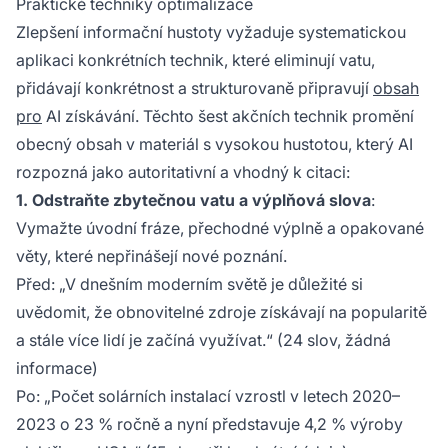
Praktické techniky optimalizace
Zlepšení informační hustoty vyžaduje systematickou
aplikaci konkrétních technik, které eliminují vatu,
přidávají konkrétnost a strukturovaně připravují
obsah
pro
AI získávání. Těchto šest akčních technik promění
obecný obsah v materiál s vysokou hustotou, který AI
rozpozná jako autoritativní a vhodný k citaci:
1. Odstraňte zbytečnou vatu a výplňová slova
:
Vymažte úvodní fráze, přechodné výplně a opakované
věty, které nepřinášejí nové poznání.
Před
: „V dnešním moderním světě je důležité si
uvědomit, že obnovitelné zdroje získávají na popularitě
a stále více lidí je začíná využívat.“ (24 slov, žádná
informace)
Po
: „Počet solárních instalací vzrostl v letech 2020–
2023 o 23 % ročně a nyní představuje 4,2 % výroby