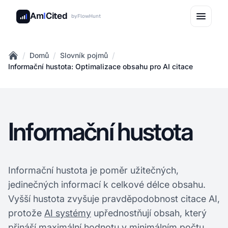
Am
I
Cited
by
FlowHunt
/
/
/
Domů
Slovník pojmů
Home
Informační hustota: Optimalizace obsahu pro AI citace
Informační hustota
Informační hustota je poměr užitečných,
jedinečných informací k celkové délce obsahu.
Vyšší hustota zvyšuje pravděpodobnost citace AI,
protože
AI systémy
upřednostňují obsah, který
přináší maximální hodnotu v minimálním počtu