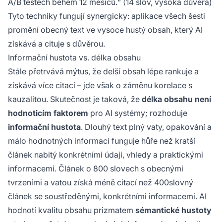
A/B testech během 12 měsíců.“ (14 slov, vysoká důvěra)
Tyto techniky fungují synergicky: aplikace všech šesti
promění obecný text ve vysoce hustý obsah, který AI
získává a cituje s důvěrou.
Informační hustota vs. délka obsahu
Stále přetrvává mýtus, že delší obsah lépe rankuje a
získává více citací – jde však o záměnu korelace s
kauzalitou. Skutečnost je taková, že
délka obsahu není
hodnoticím faktorem
pro AI systémy; rozhoduje
informační hustota
. Dlouhý text plný vaty, opakování a
málo hodnotných informací funguje hůře než kratší
článek nabitý konkrétními údaji, vhledy a praktickými
informacemi. Článek o 800 slovech s obecnými
tvrzeními a vatou získá méně citací než 400slovný
článek se soustředěnými, konkrétními informacemi. AI
hodnotí kvalitu obsahu prizmatem
sémantické hustoty