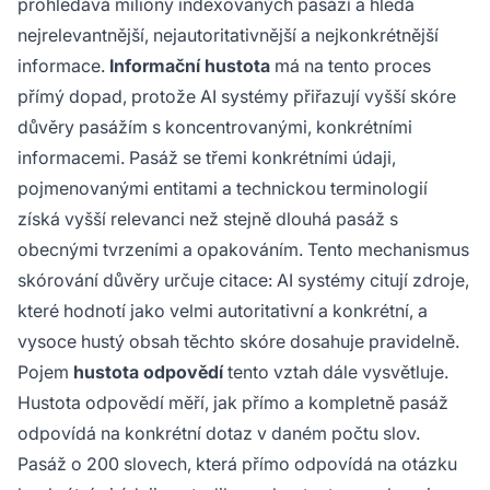
prohledává miliony indexovaných pasáží a hledá
nejrelevantnější, nejautoritativnější a nejkonkrétnější
informace.
Informační hustota
má na tento proces
přímý dopad, protože AI systémy přiřazují vyšší skóre
důvěry pasážím s koncentrovanými, konkrétními
informacemi. Pasáž se třemi konkrétními údaji,
pojmenovanými entitami a technickou terminologií
získá vyšší relevanci než stejně dlouhá pasáž s
obecnými tvrzeními a opakováním. Tento mechanismus
skórování důvěry určuje citace: AI systémy citují zdroje,
které hodnotí jako velmi autoritativní a konkrétní, a
vysoce hustý obsah těchto skóre dosahuje pravidelně.
Pojem
hustota odpovědí
tento vztah dále vysvětluje.
Hustota odpovědí měří, jak přímo a kompletně pasáž
odpovídá na konkrétní dotaz v daném počtu slov.
Pasáž o 200 slovech, která přímo odpovídá na otázku