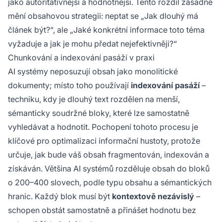
jako autoritativnější a hodnotnější. Tento rozdíl zásadně
mění obsahovou strategii: neptat se „Jak dlouhý má
článek být?“, ale „Jaké konkrétní informace toto téma
vyžaduje a jak je mohu předat nejefektivněji?“
Chunkování a indexování pasáží v praxi
AI systémy neposuzují obsah jako monolitické
dokumenty; místo toho používají
indexování pasáží
–
techniku, kdy je dlouhý text rozdělen na menší,
sémanticky soudržné bloky, které lze samostatně
vyhledávat a hodnotit. Pochopení tohoto procesu je
klíčové pro optimalizaci informační hustoty, protože
určuje, jak bude váš obsah fragmentován, indexován a
získáván. Většina AI systémů rozděluje obsah do bloků
o 200–400 slovech, podle typu obsahu a sémantických
hranic. Každý blok musí být
kontextově nezávislý
–
schopen obstát samostatně a přinášet hodnotu bez