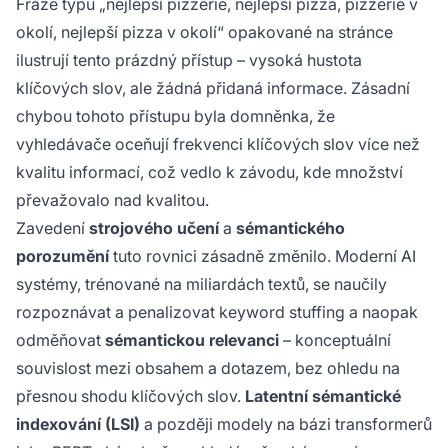
Fráze typu „nejlepší pizzerie, nejlepší pizza, pizzerie v
okolí, nejlepší pizza v okolí“ opakované na stránce
ilustrují tento prázdný přístup – vysoká hustota
klíčových slov, ale žádná přidaná informace. Zásadní
chybou tohoto přístupu byla domněnka, že
vyhledávače oceňují frekvenci klíčových slov více než
kvalitu informací, což vedlo k závodu, kde množství
převažovalo nad kvalitou.
Zavedení
strojového učení
a
sémantického
porozumění
tuto rovnici zásadně změnilo. Moderní AI
systémy, trénované na miliardách textů, se naučily
rozpoznávat a penalizovat keyword stuffing a naopak
odměňovat
sémantickou relevanci
– konceptuální
souvislost mezi obsahem a dotazem, bez ohledu na
přesnou shodu klíčových slov.
Latentní sémantické
indexování (LSI)
a později modely na bázi transformerů