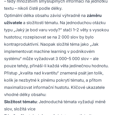
– tedy množstvím smysluplných informací na jednotku
textu – nikoli čistě podle délky.
Optimální délka obsahu závisí výhradně na
záměru
uživatele
a složitosti tématu. Na jednoduchou otázku
typu „Jaký je bod varu vody?“ stačí 1–2 věty s vysokou
hustotou; rozepisovat se na 2 000 slov by bylo
kontraproduktivní. Naopak složité téma jako „Jak
implementovat machine learning v podnikovém
systému“ může vyžadovat 3 000–5 000 slov – ale
pouze tehdy, přináší-li každá věta jedinečnou hodnotu.
Přístup „kvalita nad kvantitu“ znamená psát jen tolik,
kolik je nezbytné k plnému pokrytí tématu, a přitom
maximalizovat informační hustotu. Klíčové ukazatele
vhodné délky obsahu:
Složitost tématu
: Jednoduchá témata vyžadují méně
slov, složitá více