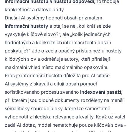
informační hustotu
a
hustotu odpovědí
; rozhoduje
konkrétnost a datové body
Dnešní AI systémy hodnotí obsah prizmatem
informační hustoty
a ptají se ne „kolikrát se zde
vyskytuje klíčové slovo?“, ale „kolik jedinečných,
hodnotných a konkrétních informací tento obsah
poskytuje?“ Jde o zcela opačný přístup než u hustoty
klíčových slov a odměňuje autory, kteří přinášejí
maximální vhled místo maximálního opakování.
Proč je informační hustota důležitá pro AI citace
AI systémy získávají a citují obsah pomocí
sofistikovaného procesu zvaného
indexování pasáží
,
při kterém jsou dlouhé dokumenty rozděleny na menší,
sémanticky sourodé bloky, které lze samostatně
vyhodnotit z hlediska relevance a kvality. Když uživatel
zadá AI dotaz, model nematchuje pouze klíčová slova –