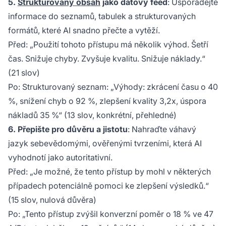
5.
Strukturovaný obsah
jako datový feed
: Uspořádejte
informace do seznamů, tabulek a strukturovaných
formátů, které AI snadno přečte a vytěží.
Před
: „Použití tohoto přístupu má několik výhod. Šetří
čas. Snižuje chyby. Zvyšuje kvalitu. Snižuje náklady.“
(21 slov)
Po
: Strukturovaný seznam: „Výhody: zkrácení času o 40
%, snížení chyb o 92 %, zlepšení kvality 3,2x, úspora
nákladů 35 %“ (13 slov, konkrétní, přehledné)
6. Přepište pro důvěru a jistotu
: Nahraďte váhavý
jazyk sebevědomými, ověřenými tvrzeními, která AI
vyhodnotí jako autoritativní.
Před
: „Je možné, že tento přístup by mohl v některých
případech potenciálně pomoci ke zlepšení výsledků.“
(15 slov, nulová důvěra)
Po
: „Tento přístup zvýšil konverzní poměr o 18 % ve 47