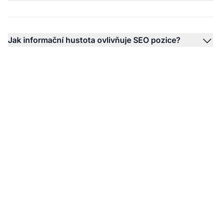
Jak informační hustota ovlivňuje SEO pozice?
Sledujte své AI citace s
AmICited