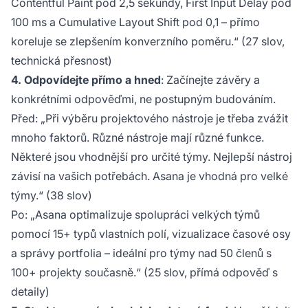
Contentful Paint pod 2,5 sekundy, First Input Delay pod
100 ms a Cumulative Layout Shift pod 0,1 – přímo
koreluje se zlepšením konverzního poměru.“ (27 slov,
technická přesnost)
4. Odpovídejte přímo a hned
: Začínejte závěry a
konkrétními odpověďmi, ne postupným budováním.
Před
: „Při výběru projektového nástroje je třeba zvážit
mnoho faktorů. Různé nástroje mají různé funkce.
Některé jsou vhodnější pro určité týmy. Nejlepší nástroj
závisí na vašich potřebách. Asana je vhodná pro velké
týmy.“ (38 slov)
Po
: „Asana optimalizuje spolupráci velkých týmů
pomocí 15+ typů vlastních polí, vizualizace časové osy
a správy portfolia – ideální pro týmy nad 50 členů s
100+ projekty současně.“ (25 slov, přímá odpověď s
detaily)