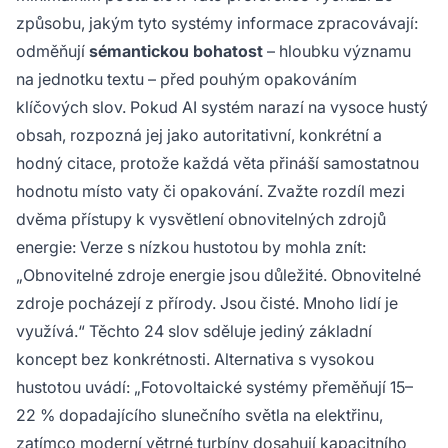
způsobu, jakým tyto systémy informace zpracovávají:
odměňují
sémantickou bohatost
– hloubku významu
na jednotku textu – před pouhým opakováním
klíčových slov. Pokud AI systém narazí na vysoce hustý
obsah, rozpozná jej jako autoritativní, konkrétní a
hodný citace, protože každá věta přináší samostatnou
hodnotu místo vaty či opakování. Zvažte rozdíl mezi
dvěma přístupy k vysvětlení obnovitelných zdrojů
energie: Verze s nízkou hustotou by mohla znít:
„Obnovitelné zdroje energie jsou důležité. Obnovitelné
zdroje pocházejí z přírody. Jsou čisté. Mnoho lidí je
využívá.“ Těchto 24 slov sděluje jediný základní
koncept bez konkrétnosti. Alternativa s vysokou
hustotou uvádí: „Fotovoltaické systémy přeměňují 15–
22 % dopadajícího slunečního světla na elektřinu,
zatímco moderní větrné turbíny dosahují kapacitního