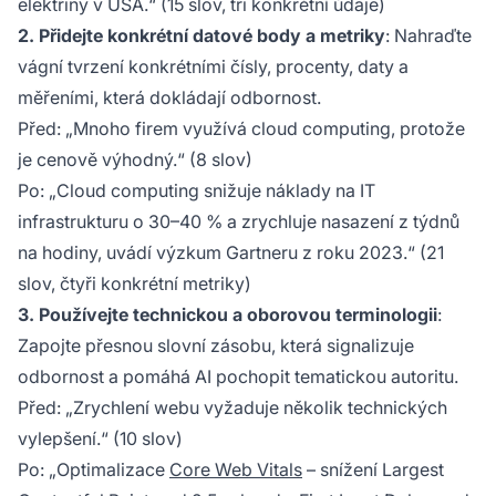
elektřiny v USA.“ (15 slov, tři konkrétní údaje)
2. Přidejte konkrétní datové body a metriky
: Nahraďte
vágní tvrzení konkrétními čísly, procenty, daty a
měřeními, která dokládají odbornost.
Před
: „Mnoho firem využívá cloud computing, protože
je cenově výhodný.“ (8 slov)
Po
: „Cloud computing snižuje náklady na IT
infrastrukturu o 30–40 % a zrychluje nasazení z týdnů
na hodiny, uvádí výzkum Gartneru z roku 2023.“ (21
slov, čtyři konkrétní metriky)
3. Používejte technickou a oborovou terminologii
:
Zapojte přesnou slovní zásobu, která signalizuje
odbornost a pomáhá AI pochopit tematickou autoritu.
Před
: „Zrychlení webu vyžaduje několik technických
vylepšení.“ (10 slov)
Po
: „Optimalizace
Core Web Vitals
– snížení Largest