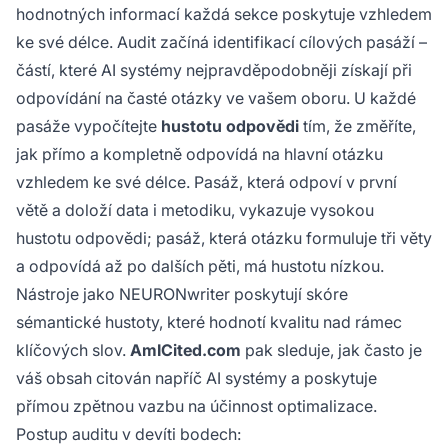
hodnotných informací každá sekce poskytuje vzhledem
ke své délce. Audit začíná identifikací cílových pasáží –
částí, které AI systémy nejpravděpodobněji získají při
odpovídání na časté otázky ve vašem oboru. U každé
pasáže vypočítejte
hustotu odpovědi
tím, že změříte,
jak přímo a kompletně odpovídá na hlavní otázku
vzhledem ke své délce. Pasáž, která odpoví v první
větě a doloží data i metodiku, vykazuje vysokou
hustotu odpovědi; pasáž, která otázku formuluje tři věty
a odpovídá až po dalších pěti, má hustotu nízkou.
Nástroje jako NEURONwriter poskytují skóre
sémantické hustoty, které hodnotí kvalitu nad rámec
klíčových slov.
AmICited.com
pak sleduje, jak často je
váš obsah citován napříč AI systémy a poskytuje
přímou zpětnou vazbu na účinnost optimalizace.
Postup auditu v devíti bodech: