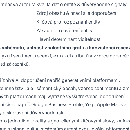
ménová autorita
Kvalita dat o entitě & důvěryhodné signály
Zdroj obsahu & hnací síla doporučení
Klíčová pro rozpoznání entity
Zásadní pro ověření entity
Hlavní determinant viditelnosti
s schématu
,
úplnost znalostního grafu
a
konzistenci recen
lyzují sentiment recenzí, extrakci atributů a vzorce odpověd
sti zákazníků.
říznivá AI doporučení napříč generativními platformami:
ze množství, ale i sémantický obsah, vzorce sentimentu a zm
ných platformách mají výrazně vyšší frekvenci doporučení
nní číslo napříč Google Business Profile, Yelp, Apple Maps a
ty a skórování důvěryhodnosti
pro jednotlivé lokality s geo-cílenými klíčovými slovy, zmín
unitu signalizují AI systémům
autentickou lokální
přítomnost