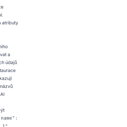
že
í.
 atributy
ního
vat a
ch údajů
staurace
kazují
 názvů
 AI
být
"name":
 1",