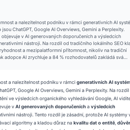
amnost a nalezitelnost podniku v rámci generativních AI sys
 jsou ChatGPT, Google AI Overviews, Gemini a Perplexity.
ik objevuje v AI generovaných doporučeních a výsledcích
rativními nástroji. Na rozdíl od tradičního lokálního SEO kl
věryhodnost a mezipalatformní přítomnost, nikoliv na tradiční
jak adopce AI zrychluje a 84 % rozhodovatelů zakládá svá
timalizace pro AI viditelnost nezbytná pro konkurenceschopn
st a nalezitelnost podniku v rámci
generativních AI systé
ChatGPT, Google AI Overviews, Gemini a Perplexity. Na rozdíl
tění ve výsledcích organického vyhledávání Google, AI vidit
jevuje v
AI generovaných doporučeních
a
výsledcích
ivními nástroji. Tento rozdíl je zásadní, protože AI systémy 
ávací algoritmy a kladou důraz na
kvalitu dat o entitě
,
důvě