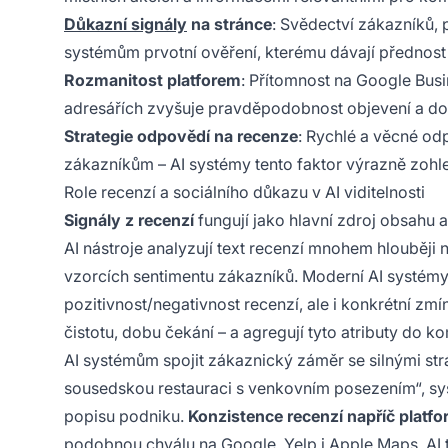
Důkazní signály
na stránce
: Svědectví zákazníků, p
systémům prvotní ověření, kterému dávají přednost p
Rozmanitost platforem
: Přítomnost na Google Busi
adresářích zvyšuje pravděpodobnost objevení a do
Strategie odpovědí na recenze
: Rychlé a věcné od
zákazníkům – AI systémy tento faktor výrazně zohl
Role recenzí a sociálního důkazu v AI viditelnosti
Signály z recenzí
fungují jako hlavní zdroj obsahu 
AI nástroje analyzují text recenzí mnohem hlouběji n
vzorcích sentimentu zákazníků. Moderní AI systémy
pozitivnost/negativnost recenzí, ale i konkrétní zmín
čistotu, dobu čekání – a agregují tyto atributy do 
AI systémům spojit zákaznický záměr se silnými st
sousedskou restauraci s venkovním posezením“, sys
popisu podniku.
Konzistence recenzí napříč platf
podobnou chválu na Google, Yelp i Apple Maps, AI 