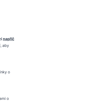
zí
napříč
í, aby
ínky o
kami o