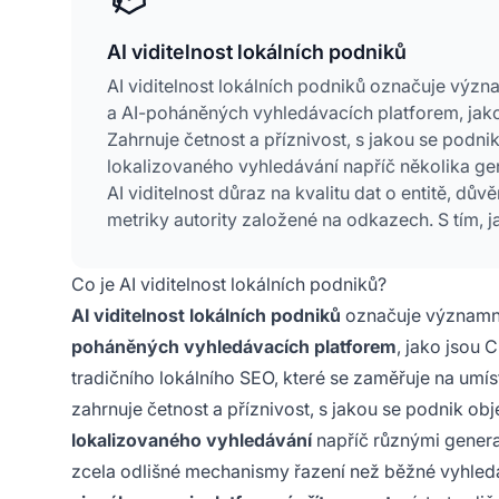
AI viditelnost lokálních podniků
AI viditelnost lokálních podniků označuje význ
a AI-poháněných vyhledávacích platforem, jako
Zahrnuje četnost a příznivost, s jakou se podn
lokalizovaného vyhledávání napříč několika gene
AI viditelnost důraz na kvalitu dat o entitě, dů
metriky autority založené na odkazech. S tím, 
nákupní rozhodnutí na prvním návrhu AI, je op
lokálních podniků.
Co je AI viditelnost lokálních podniků?
AI viditelnost lokálních podniků
označuje významno
poháněných vyhledávacích platforem
, jako jsou 
tradičního lokálního SEO, které se zaměřuje na umís
zahrnuje četnost a příznivost, s jakou se podnik ob
lokalizovaného vyhledávání
napříč různými generat
zcela odlišné mechanismy řazení než běžné vyhled