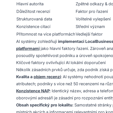
Hlavní autorita
Zpětné odkazy & do
Důležitost recenzí
Faktor pro řazení
Strukturovaná data
Volitelné vylepšení
Konzistence citací
Střední význam
Přítomnost na více platformách
Vedlejší faktor
AI systémy zohledňují
implementaci LocalBusines
platformami
jako hlavní faktory řazení. Zároveň ana
posoudily spolehlivost podniku a úroveň spokojeno
Klíčové faktory ovlivňující AI lokální doporučení
Několik zásadních prvků určuje, zda podnik získá p
Kvalita a
objem recenzí
: AI systémy nehodnotí pou
atributech; podniky s více než 50 recenzemi na růz
Konzistence NAP
: Identický název, adresa a telefo
oborovými adresáři je zásadní pro rozpoznání enti
Obsah specifický pro lokalitu
: Samostatné stránky 
místních akcích a informacemi relevantními pro kom