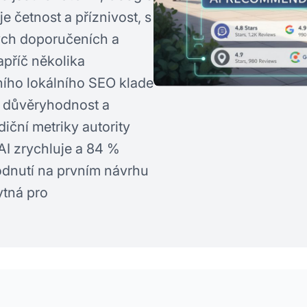
e četnost a příznivost, s
ých doporučeních a
příč několika
čního lokálního SEO klade
ě, důvěryhodnost a
diční metriky autority
AI zrychluje a 84 %
odnutí na prvním návrhu
ytná pro