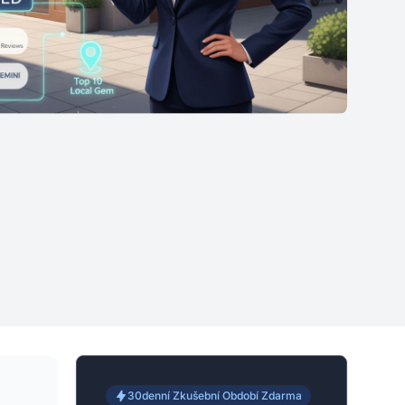
30denní Zkušební Období Zdarma