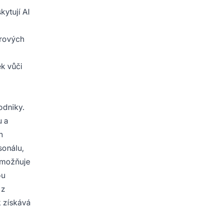
kytují AI
orových
k vůči
odniky.
u a
n
sonálu,
možňuje
ou
 z
 získává