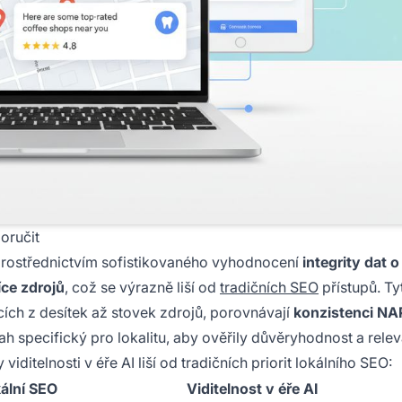
oručit
, prostřednictvím sofistikovaného vyhodnocení
integrity dat o
íce zdrojů
, což se výrazně liší od
tradičních SEO
přístupů. Ty
ích z desítek až stovek zdrojů, porovnávají
konzistenci NA
sah specifický pro lokalitu, aby ověřily důvěryhodnost a rele
viditelnosti v éře AI liší od tradičních priorit lokálního SEO:
kální SEO
Viditelnost v éře AI