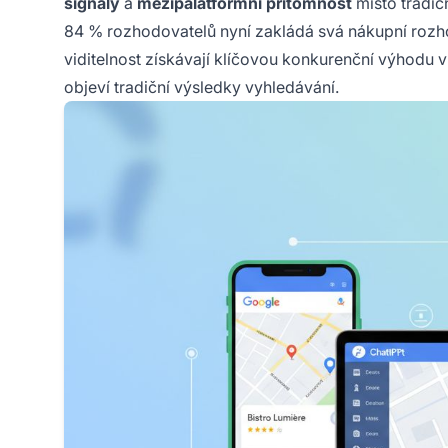
signály
a
mezipalatformní přítomnost
místo tradič
84 % rozhodovatelů nyní zakládá svá nákupní rozhod
viditelnost získávají klíčovou konkurenční výhodu v
objeví tradiční výsledky vyhledávání.