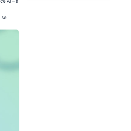
ce AI – a
 se