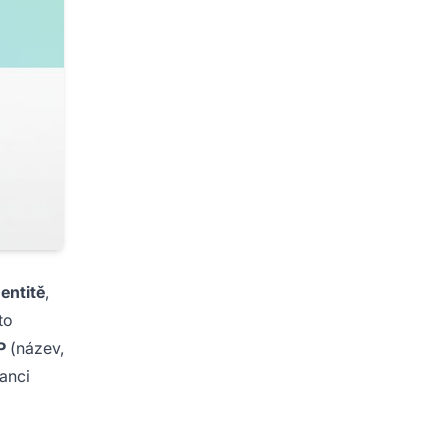
 entitě
,
to
P
(název,
vanci