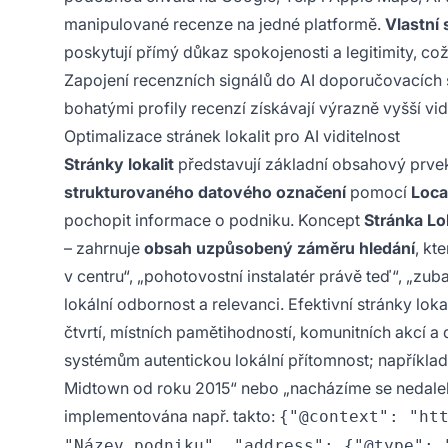
manipulované recenze na jedné platformě.
Vlastní
poskytují přímý důkaz spokojenosti a legitimity, co
Zapojení recenzních signálů do AI doporučovacích s
bohatými profily recenzí získávají výrazně vyšší vi
Optimalizace stránek lokalit pro AI viditelnost
Stránky lokalit
představují základní obsahový prvek
strukturovaného datového označení
pomocí
Loca
pochopit informace o podniku. Koncept
Stránka Lo
– zahrnuje
obsah uzpůsobený záměru hledání
, kt
v centru“, „pohotovostní instalatér právě teď“, „zu
lokální odbornost a relevanci. Efektivní stránky loka
čtvrtí, místních pamětihodností, komunitních akcí a 
systémům autentickou lokální přítomnost; napříkla
Midtown od roku 2015“ nebo „nacházíme se nedaleko
implementována např. takto:
{"@context": "ht
"Název podniku", "address": {"@type": 