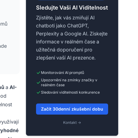
Sledujte Vaši AI Viditelnost
Zjistěte, jak vás zmiňují AI
témů
chatboti jako ChatGPT,
Perplexity a Google AI. Získejte
informace v reálném čase a
ade
užitečná doporučení pro
zlepšení vaší AI prezence.
ost
Monitorování AI promptů
Upozornění na zmínky značky v
reálném čase
mů
a
AI-
Sledování viditelnosti konkurence
 od
elnost
Začít 30denní zkušební dobu
využívají
Kontakt →
ryhodné