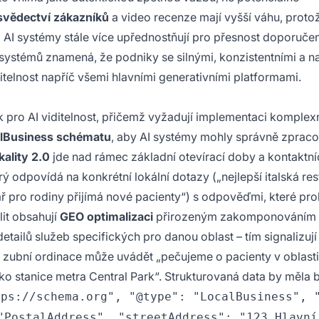
 svědectví zákazníků
a video recenze mají vyšší váhu, proto
ž AI systémy stále více upřednostňují pro přesnost doporučen
ystémů znamená, že podniky se silnými, konzistentními a na
ditelnost napříč všemi hlavními generativními platformami.
 pro AI viditelnost, přičemž vyžadují implementaci komplex
lBusiness schématu
, aby AI systémy mohly správně zpraco
kality 2.0
jde nad rámec základní otevírací doby a kontaktní
erý odpovídá na konkrétní lokální dotazy („nejlepší italská re
bař pro rodiny přijímá nové pacienty“) s odpověďmi, které pro
lit obsahují
GEO optimalizaci
přirozeným zakomponováním
detailů služeb specifických pro danou oblast – tím signalizují
d zubní ordinace může uvádět „pečujeme o pacienty v oblasti
 stanice metra Central Park“. Strukturovaná data by měla 
tps://schema.org", "@type": "LocalBusiness", 
"PostalAddress", "streetAddress": "123 Hlavní