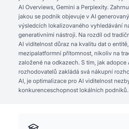
AI Overviews, Gemini a Perplexity. Zahrnuj
jakou se podnik objevuje v AI generovan
výsledcích lokalizovaného vyhledávání na
generativními nástroji. Na rozdíl od tradi
AI viditelnost důraz na kvalitu dat o entit
mezipalatformní přítomnost, nikoliv na tra
založené na odkazech. S tím, jak adopce 
rozhodovatelů zakládá svá nákupní rozh
AI, je optimalizace pro AI viditelnost nezb
konkurenceschopnost lokálních podniků.