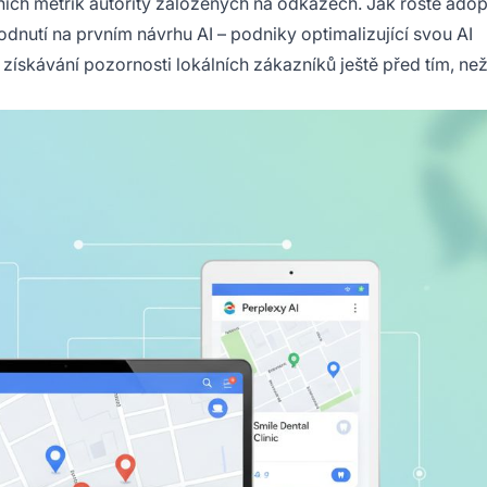
ních metrik autority založených na odkazech. Jak roste adop
nutí na prvním návrhu AI – podniky optimalizující svou AI
 získávání pozornosti lokálních zákazníků ještě před tím, než