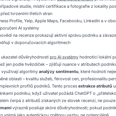
řípadové studie, místní certifikace a fotografie z lokality pos
řed tvrzeními třetích stran
ness Profile, Yelp, Apple Maps, Facebooku, LinkedIn a v ob
poručení AI systémy
povědi na recenze prokazují aktivní správu podniku a závaze
edňují v doporučovacích algoritmech
a ukazatel důvěryhodnosti
pro AI systémy
hodnotící lokální p
ež jen podle hvězdiček – zjišťují nuance v atributech podnik
 využívají algoritmy
analýzy sentimentu
, které hodnotí neje
ěné oblasti – kvalitu služeb, férovost cen, profesionalitu per
komplexních profilů podniků. Tento proces
extrakce atributů
u
ránkami podniku; když uživatel požádá ChatGPT o „přátelsk
tém čerpá z atributů získaných ze stovek recenzí, ne pouze
ormami
výrazně posiluje skóre důvěryhodnosti; pokud podnik
to vnímá jako autentickou zpětnou vazbu, ne potenciálně