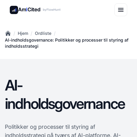
Am
I
Cited
by
FlowHunt
/
/
/
Hjem
Ordliste
Home
AI-indholdsgovernance: Politikker og processer til styring af
indholdsstrategi
AI-
indholdsgovernance
Politikker og processer til styring af
indholdsstrategi på tværs af AI-platforme. AI-