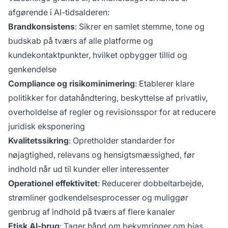
afgørende i AI-tidsalderen:
Brandkonsistens
: Sikrer en samlet stemme, tone og
budskab på tværs af alle platforme og
kundekontaktpunkter, hvilket opbygger tillid og
genkendelse
Compliance og risikominimering
: Etablerer klare
politikker for datahåndtering, beskyttelse af privatliv,
overholdelse af regler og revisionsspor for at reducere
juridisk eksponering
Kvalitetssikring
: Opretholder standarder for
nøjagtighed, relevans og hensigtsmæssighed, før
indhold når ud til kunder eller interessenter
Operationel effektivitet
: Reducerer dobbeltarbejde,
strømliner godkendelsesprocesser og muliggør
genbrug af indhold på tværs af flere kanaler
Etisk AI-brug
: Tager hånd om bekymringer om bias,