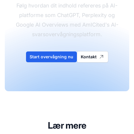
Følg hvordan dit indhold refereres på AI-
platforme som ChatGPT, Perplexity og
Google AI Overviews med AmICited's AI-
svarsovervågningsplatform.
Start overvågning nu
Kontakt
Lær mere