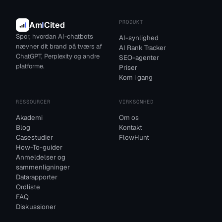
PRODUKT
Am
I
Cited
Spor, hvordan AI-chatbots
AI-synlighed
nævner dit brand på tværs af
AI Rank Tracker
ChatGPT, Perplexity og andre
SEO-agenter
platforme.
Priser
Kom i gang
RESSOURCER
VIRKSOMHED
Akademi
Om os
Blog
Kontakt
Casestudier
FlowHunt
How-To-guider
Anmeldelser og
sammenligninger
Datarapporter
Ordliste
FAQ
Diskussioner