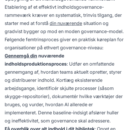
Etablering af et effektivt indholdsgovernance-
rammeværk kræver en systematisk, trinvis tilgang, der
starter med at forstå
din nuværende
situation og
gradvist bygger op mod en moden governance-model.
Følgende femtrinsproces giver en praktisk køreplan for
organisationer på ethvert governance-niveau:
Gennemgå din
nuværende
indholdsproduktionsproces
: Udfør en omfattende
gennemgang af, hvordan teams aktuelt opretter, styrer
og distribuerer indhold. Kortlæg eksisterende
arbejdsgange, identificér skjulte processer (såsom
skygge-repositorier), dokumentér hvilke værktøjer der
bruges, og vurder, hvordan AI allerede er
implementeret. Denne baseline-indsigt afslører huller
og ineffektivitet, som governance skal adressere.
Få overblik over alt indhold i dit bibliotek
: Opret en