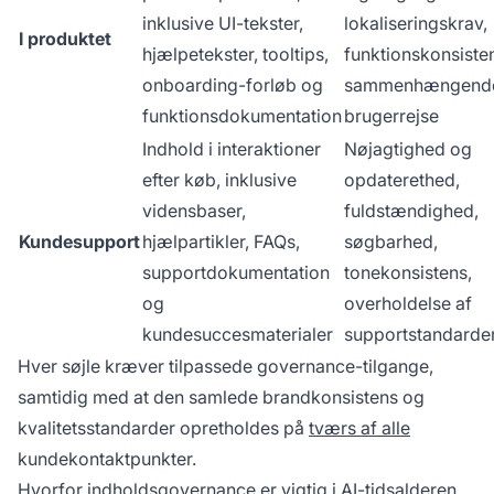
inklusive UI-tekster,
lokaliseringskrav,
I produktet
hjælpetekster, tooltips,
funktionskonsiste
onboarding-forløb og
sammenhængend
funktionsdokumentation
brugerrejse
Indhold i interaktioner
Nøjagtighed og
efter køb, inklusive
opdaterethed,
vidensbaser,
fuldstændighed,
Kundesupport
hjælpartikler, FAQs,
søgbarhed,
supportdokumentation
tonekonsistens,
og
overholdelse af
kundesuccesmaterialer
supportstandarde
Hver søjle kræver tilpassede governance-tilgange,
samtidig med at den samlede brandkonsistens og
kvalitetsstandarder opretholdes på
tværs af alle
kundekontaktpunkter.
Hvorfor indholdsgovernance er vigtig i AI-tidsalderen