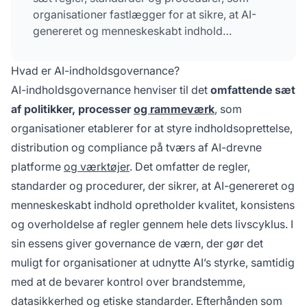
organisationer fastlægger for at sikre, at AI-
genereret og menneskeskabt indhold
opretholder kvalitet, konsistens og
overholdelse af regler gennem hele dets
Hvad er AI-indholdsgovernance?
livscyklus.
AI-indholdsgovernance henviser til det
omfattende sæt
af politikker, processer
og rammeværk
, som
organisationer etablerer for at styre indholdsoprettelse,
distribution og compliance på tværs af AI-drevne
platforme
og værktøjer
. Det omfatter de regler,
standarder og procedurer, der sikrer, at AI-genereret og
menneskeskabt indhold opretholder kvalitet, konsistens
og overholdelse af regler gennem hele dets livscyklus. I
sin essens giver governance de værn, der gør det
muligt for organisationer at udnytte AI’s styrke, samtidig
med at de bevarer kontrol over brandstemme,
datasikkerhed og etiske standarder. Efterhånden som