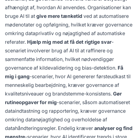
afhængigt af, hvordan AI anvendes. Organisationer kan
bruge AI til at
give mere tænketid
ved at automatisere
mødenotater og opfølgning, hvilket kræver governance
omkring dataprivatliv og nøjagtighed af automatiske
referater.
Hjælp mig med at få det rigtige svar
-
scenariet involverer brug af AI til at raffinere og
sammenfatte information, hvilket nødvendiggør
governance af kildevalidering og bias-detektion.
Få
mig i gang
-scenarier, hvor AI genererer førsteudkast til
menneskelig bearbejdning, kræver governance af
kvalitetsniveauer og brandstemme-konsistens.
Gør
rutineopgaver for mig
-scenarier, såsom automatiseret
dataindtastning og rapportering, kræver governance
omkring datanøjagtighed og overholdelse af
datahåndteringsregler. Endelig kræver
analyser og find
mønstre
-scenarier, hvor AI identificerer trends i store