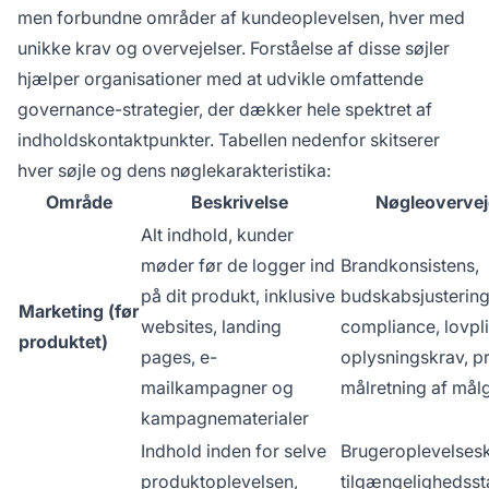
men forbundne områder af kundeoplevelsen, hver med
unikke krav og overvejelser. Forståelse af disse søjler
hjælper organisationer med at udvikle omfattende
governance-strategier, der dækker hele spektret af
indholdskontaktpunkter. Tabellen nedenfor skitserer
hver søjle og dens nøglekarakteristika:
Område
Beskrivelse
Nøgleovervej
Alt indhold, kunder
møder før de logger ind
Brandkonsistens,
på dit produkt, inklusive
budskabsjustering
Marketing (før
websites, landing
compliance, lovpl
produktet)
pages, e-
oplysningskrav, pr
mailkampagner og
målretning af mål
kampagnematerialer
Indhold inden for selve
Brugeroplevelsesk
produktoplevelsen,
tilgængelighedsst