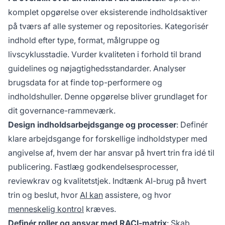
komplet opgørelse over eksisterende indholdsaktiver
på tværs af alle systemer og repositories. Kategorisér
indhold efter type, format, målgruppe og
livscyklusstadie. Vurder kvaliteten i forhold til brand
guidelines og nøjagtighedsstandarder. Analyser
brugsdata for at finde top-performere og
indholdshuller. Denne opgørelse bliver grundlaget for
dit governance-rammeværk.
Design indholdsarbejdsgange og processer
: Definér
klare arbejdsgange for forskellige indholdstyper med
angivelse af, hvem der har ansvar på hvert trin fra idé til
publicering. Fastlæg godkendelsesprocesser,
reviewkrav og kvalitetstjek. Indtænk AI-brug på hvert
trin og beslut, hvor
AI kan
assistere, og hvor
menneskelig kontrol
kræves.
Definér roller og ansvar med RACI-matrix
: Skab