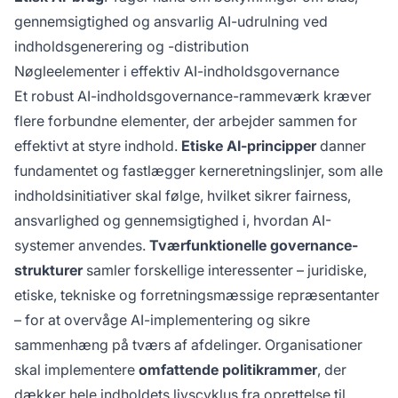
gennemsigtighed og ansvarlig AI-udrulning ved
indholdsgenerering og -distribution
Nøgleelementer i effektiv AI-indholdsgovernance
Et robust AI-indholdsgovernance-rammeværk kræver
flere forbundne elementer, der arbejder sammen for
effektivt at styre indhold.
Etiske AI-principper
danner
fundamentet og fastlægger kerneretningslinjer, som alle
indholdsinitiativer skal følge, hvilket sikrer fairness,
ansvarlighed og gennemsigtighed i, hvordan AI-
systemer anvendes.
Tværfunktionelle governance-
strukturer
samler forskellige interessenter – juridiske,
etiske, tekniske og forretningsmæssige repræsentanter
– for at overvåge AI-implementering og sikre
sammenhæng på tværs af afdelinger. Organisationer
skal implementere
omfattende politikrammer
, der
dækker hele indholdets livscyklus fra oprettelse til