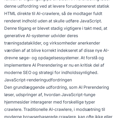
denne udfordring ved at levere forudgenereret statisk
HTML direkte til AI-crawlere, så de modtager fuldt
renderet indhold uden at skulle udføre JavaScript.
Denne tilgang er blevet stadig vigtigere i takt med, at
generative AI-systemer udvider deres
træningsdatakilder, og virksomheder anerkender
værdien af at blive korrekt indekseret af disse nye AI-
drevne søge- og opdagelsessystemer. At forstå og
implementere AI Prerendering er nu en kritisk del af
moderne SEO og strategi for indholdssynlighed.
JavaScript-renderingudfordringen
Den grundlæggende udfordring, som AI Prerendering
løser, udspringer af, hvordan JavaScript-tunge
hjemmesider interagerer med forskellige typer
crawlere. Traditionelle AI-crawlere, i modsætning til
moderne browserbaserede crawlere, kan ofte ikke eller