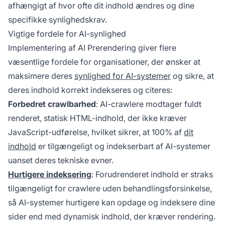
afhængigt af hvor ofte dit indhold ændres og dine
specifikke synlighedskrav.
Vigtige fordele for AI-synlighed
Implementering af AI Prerendering giver flere
væsentlige fordele for organisationer, der ønsker at
maksimere deres
synlighed for AI-systemer
og sikre, at
deres indhold korrekt indekseres og citeres:
Forbedret crawlbarhed
: AI-crawlere modtager fuldt
renderet, statisk HTML-indhold, der ikke kræver
JavaScript-udførelse, hvilket sikrer, at 100% af
dit
indhold
er tilgængeligt og indekserbart af AI-systemer
uanset deres tekniske evner.
Hurtigere indeksering
: Forudrenderet indhold er straks
tilgængeligt for crawlere uden behandlingsforsinkelse,
så AI-systemer hurtigere kan opdage og indeksere dine
sider end med dynamisk indhold, der kræver rendering.