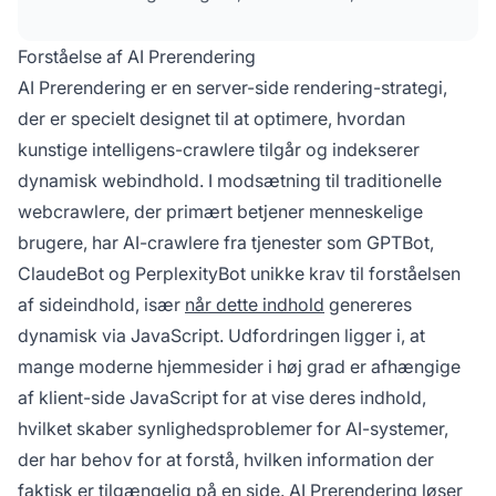
systemer fuldt ud kan tilgå og indeksere
indhold, der ellers ville være skjult bag krav om
Forståelse af AI Prerendering
JavaScript-udførelse.
AI Prerendering er en server-side rendering-strategi,
der er specielt designet til at optimere, hvordan
kunstige intelligens-crawlere tilgår og indekserer
dynamisk webindhold. I modsætning til traditionelle
webcrawlere, der primært betjener menneskelige
brugere, har AI-crawlere fra tjenester som GPTBot,
ClaudeBot og PerplexityBot unikke krav til forståelsen
af sideindhold, især
når dette indhold
genereres
dynamisk via JavaScript. Udfordringen ligger i, at
mange moderne hjemmesider i høj grad er afhængige
af klient-side JavaScript for at vise deres indhold,
hvilket skaber synlighedsproblemer for AI-systemer,
der har behov for at forstå, hvilken information der
faktisk er tilgængelig på en side. AI Prerendering løser