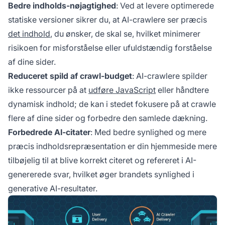
Bedre indholds-nøjagtighed
: Ved at levere optimerede
statiske versioner sikrer du, at AI-crawlere ser præcis
det indhold
, du ønsker, de skal se, hvilket minimerer
risikoen for misforståelse eller ufuldstændig forståelse
af dine sider.
Reduceret spild af crawl-budget
: AI-crawlere spilder
ikke ressourcer på at
udføre JavaScript
eller håndtere
dynamisk indhold; de kan i stedet fokusere på at crawle
flere af dine sider og forbedre den samlede dækning.
Forbedrede AI-citater
: Med bedre synlighed og mere
præcis indholdsrepræsentation er din hjemmeside mere
tilbøjelig til at blive korrekt citeret og refereret i AI-
genererede svar, hvilket øger brandets synlighed i
generative AI-resultater.