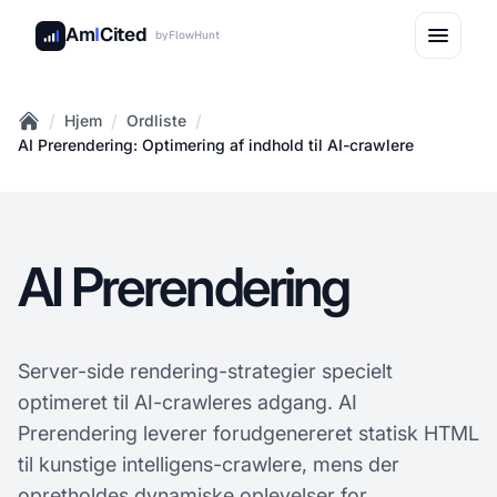
Am
I
Cited
by
FlowHunt
/
/
/
Hjem
Ordliste
Home
AI Prerendering: Optimering af indhold til AI-crawlere
AI Prerendering
Server-side rendering-strategier specielt
optimeret til AI-crawleres adgang. AI
Prerendering leverer forudgenereret statisk HTML
til kunstige intelligens-crawlere, mens der
opretholdes dynamiske oplevelser for