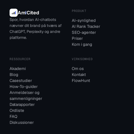
PRODUKT
Am
I
Cited
Spor, hvordan AI-chatbots
AI-synlighed
nævner dit brand på tværs af
AI Rank Tracker
ChatGPT, Perplexity og andre
SEO-agenter
platforme.
Priser
Kom i gang
RESSOURCER
VIRKSOMHED
Akademi
Om os
Blog
Kontakt
Casestudier
FlowHunt
How-To-guider
Anmeldelser og
sammenligninger
Datarapporter
Ordliste
FAQ
Diskussioner