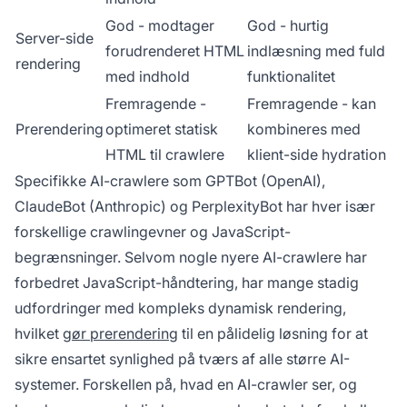
God - modtager
God - hurtig
Server-side
forudrenderet HTML
indlæsning med fuld
rendering
med indhold
funktionalitet
Fremragende -
Fremragende - kan
Prerendering
optimeret statisk
kombineres med
HTML til crawlere
klient-side hydration
Specifikke AI-crawlere som GPTBot (OpenAI),
ClaudeBot (Anthropic) og PerplexityBot har hver især
forskellige crawlingevner og JavaScript-
begrænsninger. Selvom nogle nyere AI-crawlere har
forbedret JavaScript-håndtering, har mange stadig
udfordringer med kompleks dynamisk rendering,
hvilket
gør prerendering
til en pålidelig løsning for at
sikre ensartet synlighed på tværs af alle større AI-
systemer. Forskellen på, hvad en AI-crawler ser, og