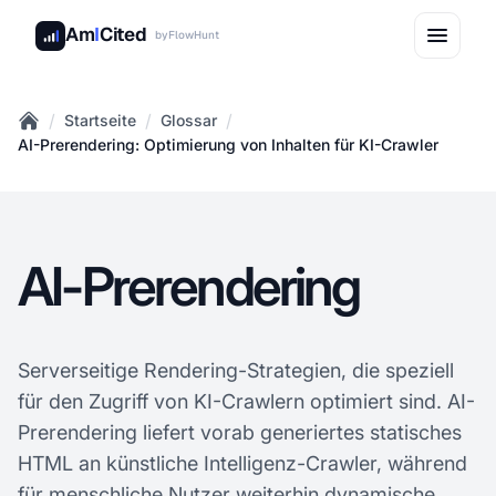
Am
I
Cited
by
FlowHunt
/
/
/
Startseite
Glossar
Home
AI-Prerendering: Optimierung von Inhalten für KI-Crawler
AI-Prerendering
Serverseitige Rendering-Strategien, die speziell
für den Zugriff von KI-Crawlern optimiert sind. AI-
Prerendering liefert vorab generiertes statisches
HTML an künstliche Intelligenz-Crawler, während
für menschliche Nutzer weiterhin dynamische