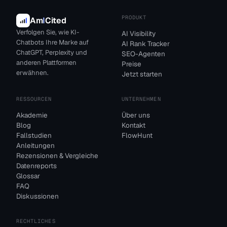
PRODUKT
Am
I
Cited
Verfolgen Sie, wie KI-
AI Visibility
Chatbots Ihre Marke auf
AI Rank Tracker
ChatGPT, Perplexity und
SEO-Agenten
anderen Plattformen
Preise
erwähnen.
Jetzt starten
RESSOURCEN
UNTERNEHMEN
Akademie
Über uns
Blog
Kontakt
Fallstudien
FlowHunt
Anleitungen
Rezensionen & Vergleiche
Datenreports
Glossar
FAQ
Diskussionen
RECHTLICHES