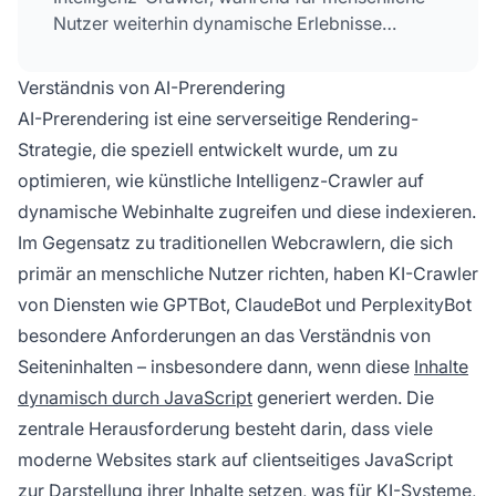
Nutzer weiterhin dynamische Erlebnisse
bestehen bleiben. Dadurch wird sichergestellt,
dass KI-Systeme auf Inhalte zugreifen und
Verständnis von AI-Prerendering
diese indexieren können, die ansonsten hinter
AI-Prerendering ist eine serverseitige Rendering-
JavaScript-Ausführungsanforderungen
Strategie, die speziell entwickelt wurde, um zu
verborgen wären.
optimieren, wie künstliche Intelligenz-Crawler auf
dynamische Webinhalte zugreifen und diese indexieren.
Im Gegensatz zu traditionellen Webcrawlern, die sich
primär an menschliche Nutzer richten, haben KI-Crawler
von Diensten wie GPTBot, ClaudeBot und PerplexityBot
besondere Anforderungen an das Verständnis von
Seiteninhalten – insbesondere dann, wenn diese
Inhalte
dynamisch durch JavaScript
generiert werden. Die
zentrale Herausforderung besteht darin, dass viele
moderne Websites stark auf clientseitiges JavaScript
zur Darstellung ihrer Inhalte setzen, was für KI-Systeme,