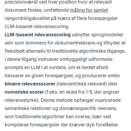
precisionværdi ved hver position hvor et relevant
dokument findes; omfattende
måling for samlet
rangordningskvalitet på tværs af flere forespørgsler
LLM-baseret relevansscoring
LLM-baseret relevansscoring
udnytter sprogmodeller
selv som dommere for dokumentrelevans og tilbyder et
fleksibelt alternativ til traditionelle algoritmiske tilgange.
I denne tilgang instruerer omhyggeligt udformede
prompts en LLM i at vurdere, om et hentet afsnit
besvarer en given forespørgsel, og producerer enten
binære relevansscorer
(relevant/ikke relevant) eller
numeriske scorer
(f.eks. en skala fra 1-5, der angiver
relevansstyrke). Denne metode opfanger nuancerede
semantiske relationer og domænespecifik relevans,
som traditionelle algoritmer kan overse, især ved
komplekse forespørgsler der kræver dyb forståelse.