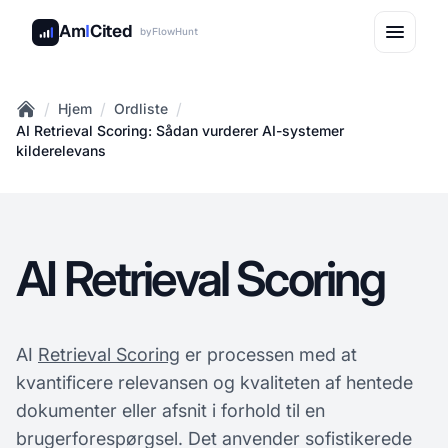
Am
I
Cited
by
FlowHunt
/
/
/
Hjem
Ordliste
Home
AI Retrieval Scoring: Sådan vurderer AI-systemer
kilderelevans
AI Retrieval Scoring
AI
Retrieval Scoring
er processen med at
kvantificere relevansen og kvaliteten af hentede
dokumenter eller afsnit i forhold til en
brugerforespørgsel. Det anvender sofistikerede