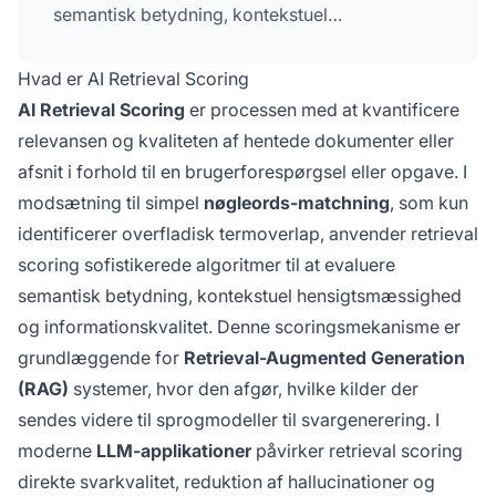
semantisk betydning, kontekstuel
hensigtsmæssighed og informationskvalitet,
og afgør hvilke kilder der sendes videre til
Hvad er AI Retrieval Scoring
sprogmodeller til svargenerering i RAG-
AI Retrieval Scoring
er processen med at kvantificere
systemer.
relevansen og kvaliteten af hentede dokumenter eller
afsnit i forhold til en brugerforespørgsel eller opgave. I
modsætning til simpel
nøgleords-matchning
, som kun
identificerer overfladisk termoverlap, anvender retrieval
scoring sofistikerede algoritmer til at evaluere
semantisk betydning, kontekstuel hensigtsmæssighed
og informationskvalitet. Denne scoringsmekanisme er
grundlæggende for
Retrieval-Augmented Generation
(RAG)
systemer, hvor den afgør, hvilke kilder der
sendes videre til sprogmodeller til svargenerering. I
moderne
LLM-applikationer
påvirker retrieval scoring
direkte svarkvalitet, reduktion af hallucinationer og