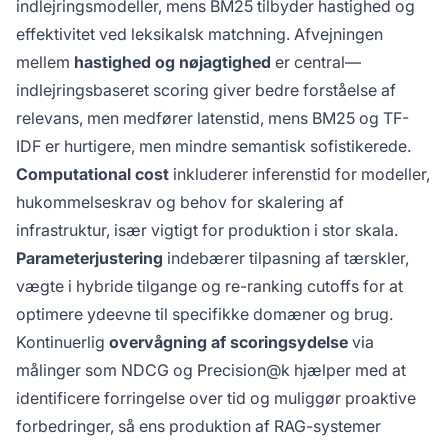
indlejringsmodeller, mens BM25 tilbyder hastighed og
effektivitet ved leksikalsk matchning. Afvejningen
mellem
hastighed og nøjagtighed
er central—
indlejringsbaseret scoring giver bedre forståelse af
relevans, men medfører latenstid, mens BM25 og TF-
IDF er hurtigere, men mindre semantisk sofistikerede.
Computational cost
inkluderer inferenstid for modeller,
hukommelseskrav og behov for skalering af
infrastruktur, især vigtigt for produktion i stor skala.
Parameterjustering
indebærer tilpasning af tærskler,
vægte i hybride tilgange og re-ranking cutoffs for at
optimere ydeevne til specifikke domæner og brug.
Kontinuerlig
overvågning af scoringsydelse
via
målinger som NDCG og Precision@k hjælper med at
identificere forringelse over tid og muliggør proaktive
forbedringer, så ens produktion af RAG-systemer