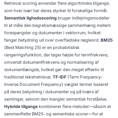
Retrieval scoring anvender flere algoritmiske tilgange,
som hver især har deres styrker til forskellige formål.
Semantisk lighedsscoring
bruger indlejringsmodeller
til at måle den begrebsmæssige sammenhæng mellem
forespørgsler og dokumenter i vektorrum, hvilket
fanger betydning ud over overfladiske nøgleord.
BM25
(Best Matching 25) er en probabilistisk
rangeringsfunktion, der tager højde for termfrekvens,
omvendt dokumentfrekvens og normalisering af
dokumentlængde, hvilket gør den meget effektiv til
traditionel tekstretrieval.
TF-IDF
(Term Frequency-
Inverse Document Frequency) vægter termer baseret
på deres betydning i dokumenter og på tværs af
samlinger, selvom den mangler semantisk forståelse.
Hybride tilgange
kombinerer flere metoder—såsom at
sammenflette BM25- og semantiske scorer—for at