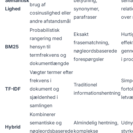
Semantisk
betydning,
sema
brug af
Lighed
synonymer,
relat
cosinuslighed eller
parafraser
over
andre afstandsmål
Probabilistisk
Eksakt
Hurti
rangering med
frasematchning,
effekt
BM25
hensyn til
nøgleordsbaserede
genn
termfrekvens og
forespørgsler
i pro
dokumentlængde
Vægter termer efter
frekvens i
Simpe
Traditionel
TF-IDF
dokument og
forto
informationshentning
sjældenhed i
letv
samlingen
Kombinerer
semantiske og
Almindelig hentning,
Udny
Hybrid
nøgleordsbaserede
komplekse
styrk