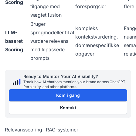
Scoring
tilgange med
forespørgsler
flere
vægtet fusion
Bruger
Kompleks
Fang
LLM-
sprogmodeller til at
kontekstvurdering,
nuan
baseret
vurdere relevans
domænespecifikke
sema
Scoring
med tilpassede
opgaver
relat
prompts
Ready to Monitor Your AI Visibility?
Track how AI chatbots mention your brand across ChatGPT,
Perplexity, and other platforms.
Kom i gang
Kontakt
Relevansscoring i RAG-systemer