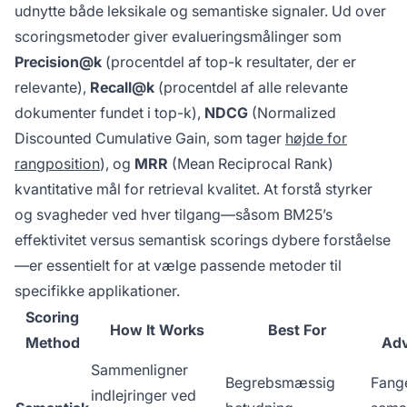
udnytte både leksikale og semantiske signaler. Ud over
scoringsmetoder giver evalueringsmålinger som
Precision@k
(procentdel af top-k resultater, der er
relevante),
Recall@k
(procentdel af alle relevante
dokumenter fundet i top-k),
NDCG
(Normalized
Discounted Cumulative Gain, som tager
højde for
rangposition
), og
MRR
(Mean Reciprocal Rank)
kvantitative mål for retrieval kvalitet. At forstå styrker
og svagheder ved hver tilgang—såsom BM25’s
effektivitet versus semantisk scorings dybere forståelse
—er essentielt for at vælge passende metoder til
specifikke applikationer.
Scoring
How It Works
Best For
Method
Ad
Sammenligner
Begrebsmæssig
Fang
indlejringer ved