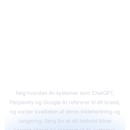
Overvåg din AI's
kildekvalitet med
AmICited
Følg hvordan AI-systemer som ChatGPT,
Perplexity og Google AI refererer til dit brand,
og vurder kvaliteten af deres kildehentning og
rangering. Sørg for at dit indhold bliver