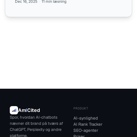
Dec 16, 2025
11 min læsning
PRODUKT
Am
I
Cited
Spor, hvordan AI-chatbots
AI-synlighed
nævner dit brand på tværs af
AI Rank Tracker
ChatGPT, Perplexity og andre
SEO-agenter
platforme.
Priser