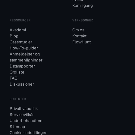
Kom i gang
RESSOURCER
VIRKSOMHED
Akademi
Om os
Blog
Kontakt
Casestudier
FlowHunt
How-To-guider
Anmeldelser og
sammenligninger
Datarapporter
Ordliste
FAQ
Diskussioner
JURIDISK
Privatlivspolitik
Servicevilkår
Underbehandlere
Sitemap
Cookie-indstillinger