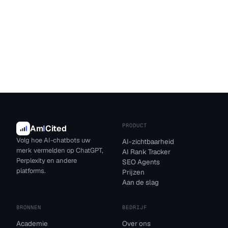
PRODUCT
Am
I
Cited
Volg hoe AI-chatbots uw
AI-zichtbaarheid
merk vermelden op ChatGPT,
AI Rank Tracker
Perplexity en andere
SEO Agents
platforms.
Prijzen
Aan de slag
BRONNEN
BEDRIJF
Academie
Over ons