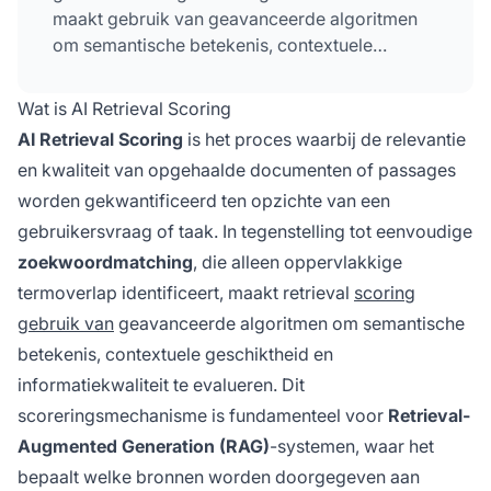
maakt gebruik van geavanceerde algoritmen
om semantische betekenis, contextuele
geschiktheid en informatiekwaliteit te
evalueren, en bepaalt welke bronnen worden
Wat is AI Retrieval Scoring
doorgegeven aan taalmodellen voor
AI Retrieval Scoring
is het proces waarbij de relevantie
antwoordgeneratie in RAG-systemen.
en kwaliteit van opgehaalde documenten of passages
worden gekwantificeerd ten opzichte van een
gebruikersvraag of taak. In tegenstelling tot eenvoudige
zoekwoordmatching
, die alleen oppervlakkige
termoverlap identificeert, maakt retrieval
scoring
gebruik van
geavanceerde algoritmen om semantische
betekenis, contextuele geschiktheid en
informatiekwaliteit te evalueren. Dit
scoreringsmechanisme is fundamenteel voor
Retrieval-
Augmented Generation (RAG)
-systemen, waar het
bepaalt welke bronnen worden doorgegeven aan