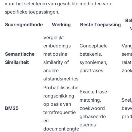
voor het selecteren van geschikte methoden voor
specifieke toepassingen.
Be
Scoringmethode
Werking
Beste Toepassing
Vergelijkt
embeddings
Conceptuele
Vang
Semantische
met cosine
betekenis,
sema
Similariteit
similarity of
synoniemen,
relat
andere
parafrases
zoe
afstandsmetrics
Probabilistische
Exacte frase-
rangschikking
matching,
Snel,
op basis van
BM25
zoekwoord
bewe
termfrequentie
gebaseerde
prod
en
queries
documentlengte