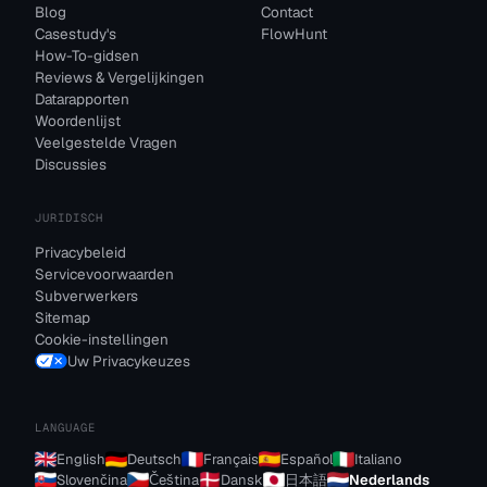
Blog
Contact
Casestudy's
FlowHunt
How-To-gidsen
Reviews & Vergelijkingen
Datarapporten
Woordenlijst
Veelgestelde Vragen
Discussies
JURIDISCH
Privacybeleid
Servicevoorwaarden
Subverwerkers
Sitemap
Cookie-instellingen
Uw Privacykeuzes
LANGUAGE
English
Deutsch
Français
Español
Italiano
Slovenčina
Čeština
Dansk
日本語
Nederlands