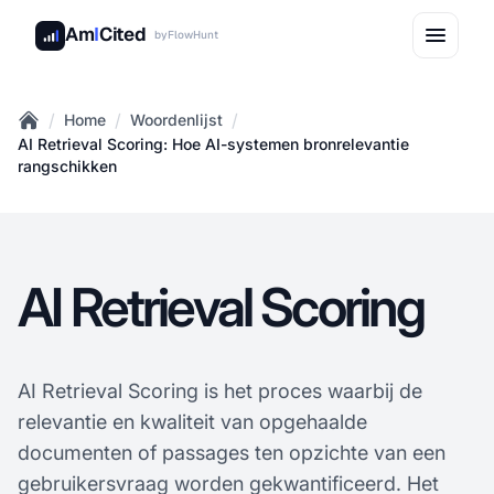
Am
I
Cited
by
FlowHunt
/
/
/
Home
Woordenlijst
Home
AI Retrieval Scoring: Hoe AI-systemen bronrelevantie
rangschikken
AI Retrieval Scoring
AI Retrieval Scoring is het proces waarbij de
relevantie en kwaliteit van opgehaalde
documenten of passages ten opzichte van een
gebruikersvraag worden gekwantificeerd. Het