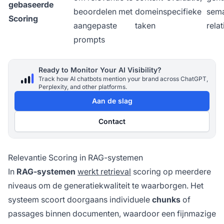
gebaseerde
beoordelen met
domeinspecifieke
sema
Scoring
aangepaste
taken
relat
prompts
Ready to Monitor Your AI Visibility?
Track how AI chatbots mention your brand across ChatGPT,
Perplexity, and other platforms.
Aan de slag
Contact
Relevantie Scoring in RAG-systemen
In
RAG-systemen
werkt retrieval
scoring op meerdere
niveaus om de generatiekwaliteit te waarborgen. Het
systeem scoort doorgaans individuele
chunks
of
passages binnen documenten, waardoor een fijnmazige