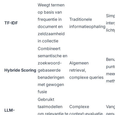
Weegt termen
op basis van
Simp
frequentie in
Traditionele
TF-IDF
inte
document en
informatieophaling
lich
zeldzaamheid
in collectie
Combineert
semantische en
Benu
zoekwoord-
Algemeen
punt
Hybride Scoring
gebaseerde
retrieval,
mee
benaderingen
complexe queries
met
met gewogen
fusie
Gebruikt
taalmodellen
Complexe
Vang
LLM-
om relevantie te
context-evaluatie,
gen