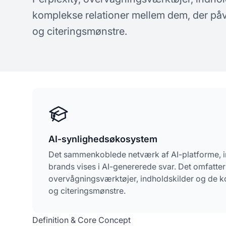
koncepter om AI-synlighed
spø
komplekse relationer mellem dem, der påv
og citeringsmønstre.
AI-synlighedsøkosystem
Det sammenkoblede netværk af AI-platforme, in
brands vises i AI-genererede svar. Det omfatt
overvågningsværktøjer, indholdskilder og de k
og citeringsmønstre.
Definition & Core Concept