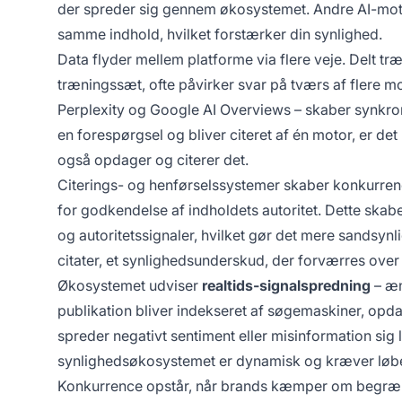
der spreder sig gennem økosystemet. Andre AI-moto
samme indhold, hvilket forstærker din synlighed.
Data flyder mellem platforme via flere veje. Delt tr
træningssæt, ofte påvirker svar på tværs af flere m
Perplexity og Google AI Overviews – skaber synkroni
en forespørgsel og bliver citeret af én motor, er de
også opdager og citerer det.
Citerings- og henførselssystemer skaber konkurrence
for godkendelse af indholdets autoritet. Dette skab
og autoritetssignaler, hvilket gør det mere sandsynl
citater, et synlighedsunderskud, der forværres over 
Økosystemet udviser
realtids-signalspredning
– æn
publikation bliver indekseret af søgemaskiner, opda
spreder negativt sentiment eller misinformation sig l
synlighedsøkosystemet er dynamisk og kræver løbe
Konkurrence opstår, når brands kæmper om begræns