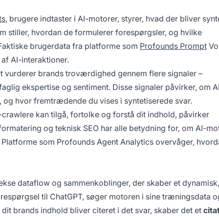
ts
, brugere indtaster i AI-motorer, styrer, hvad der bliver synt
um stiller, hvordan de formulerer forespørgsler, og hvilke
 Faktiske brugerdata fra platforme som
Profounds Prompt
Vo
af AI-interaktioner.
t vurderer brands troværdighed gennem flere signaler –
faglig ekspertise og sentiment. Disse signaler påvirker, om A
, og hvor fremtrædende du vises i syntetiserede svar.
crawlere kan tilgå, fortolke og forstå dit indhold, påvirker
formatering og teknisk SEO har alle betydning for, om AI-mo
r. Platforme som
Profounds Agent Analytics
overvåger, hvord
kse dataflow og sammenkoblinger, der skaber et dynamisk
orespørgsel til ChatGPT, søger motoren i sine træningsdata o
 dit brands indhold bliver citeret i det svar, skaber det et
cita