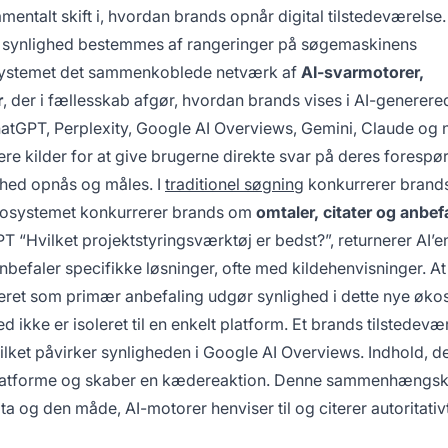
entalt skift i, hvordan brands opnår digital tilstedeværelse. 
synlighed bestemmes af rangeringer på søgemaskinens
kosystemet det sammenkoblede netværk af
AI-svarmotorer,
r
, der i fællesskab afgør, hvordan brands vises i AI-generere
atGPT, Perplexity, Google AI Overviews, Gemini, Claude og 
e kilder for at give brugerne direkte svar på deres forespør
ghed opnås og måles. I
traditionel søgning
konkurrerer brand
økosystemet konkurrerer brands om
omtaler, citater og anbef
 “Hvilket projektstyringsværktøj er bedst?”, returnerer AI’e
befaler specifikke løsninger, ofte med kildehenvisninger. At
oneret som primær anbefaling udgør synlighed i dette nye øko
kke er isoleret til en enkelt platform. Et brands tilstedevær
ilket påvirker synligheden i Google AI Overviews. Indhold, de
re platforme og skaber en kædereaktion. Denne sammenhængsk
a og den måde, AI-motorer henviser til og citerer autoritativ