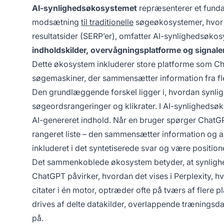
AI-synlighedsøkosystemet
repræsenterer et fundam
modsætning
til traditionelle
søgeøkosystemer, hvor 
resultatsider (SERP’er), omfatter AI-synlighedsø
indholdskilder, overvågningsplatforme og signale
Dette økosystem inkluderer store platforme som Ch
søgemaskiner, der sammensætter information fra fler
Den grundlæggende forskel ligger i, hvordan synli
søgeordsrangeringer og klikrater. I AI-synligheds
AI-genereret indhold. Når en bruger spørger ChatGPT
rangeret liste – den sammensætter information og an
inkluderet i det syntetiserede svar og være positi
Det sammenkoblede økosystem betyder, at synlighed i
ChatGPT påvirker, hvordan det vises i Perplexity, hv
citater i én motor, optræder ofte på tværs af fle
drives af delte datakilder, overlappende træningsdat
på.