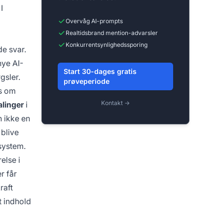
I
Overvåg AI-prompts
Realtidsbrand mention-advarsler
Konkurrentsynlighedssporing
de svar.
nye AI-
Start 30-dages gratis
gsler.
prøveperiode
s om
Kontakt →
alinger
i
n ikke en
 blive
system.
else i
r får
raft
t indhold