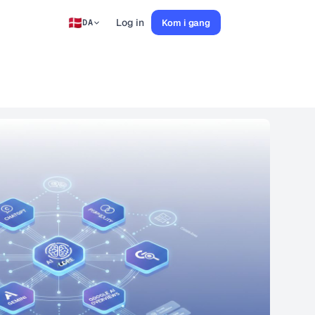
Log in
Kom i gang
DA