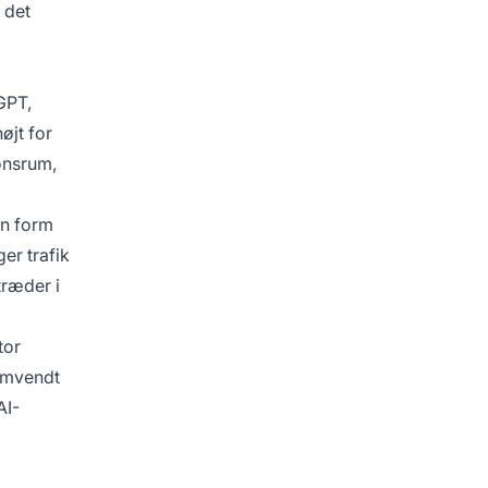
 det
GPT,
øjt for
ionsrum,
en form
ger trafik
træder i
tor
 Omvendt
AI-