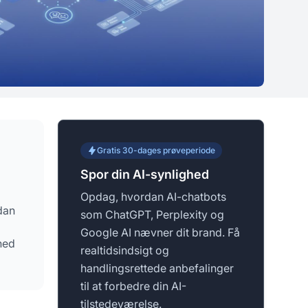
Gratis 30-dages prøveperiode
Spor din AI-synlighed
Opdag, hvordan AI-chatbots
dan
som ChatGPT, Perplexity og
Google AI nævner dit brand. Få
hed
realtidsindsigt og
handlingsrettede anbefalinger
til at forbedre din AI-
tilstedeværelse.