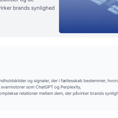
rgsmål
irker brands synlighed
dholdskilder og signaler, der i fællesskab bestemmer, hvor
er svarmotorer som ChatGPT og Perplexity,
omplekse relationer mellem dem, der påvirker brands synlig