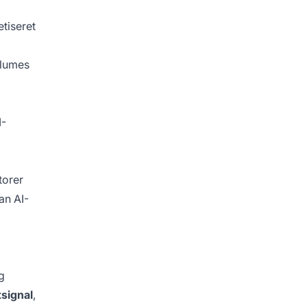
etiseret
lumes
I-
torer
an AI-
,
g
tsignal
,