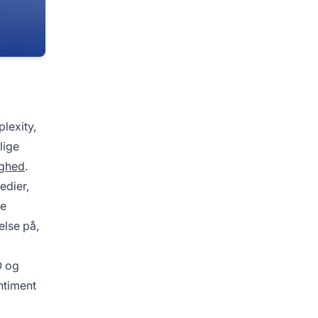
lexity,
lige
ighed
.
edier,
de
else på,
O
og
entiment