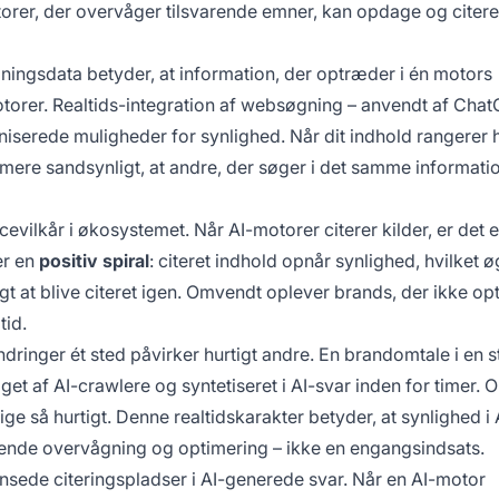
rer, der overvåger tilsvarende emner, kan opdage og citere
æningsdata betyder, at information, der optræder i én motors
otorer. Realtids-integration af websøgning – anvendt af Chat
serede muligheder for synlighed. Når dit indhold rangerer h
t mere sandsynligt, at andre, der søger i det samme informat
vilkår i økosystemet. Når AI-motorer citerer kilder, er det 
er en
positiv spiral
: citeret indhold opnår synlighed, hvilket ø
igt at blive citeret igen. Omvendt oplever brands, der ikke op
tid.
dringer ét sted påvirker hurtigt andre. En brandomtale i en s
get af AI-crawlere og syntetiseret i AI-svar inden for timer.
ige så hurtigt. Denne realtidskarakter betyder, at synlighed i 
nde overvågning og optimering – ikke en engangsindsats.
ede citeringspladser i AI-generede svar. Når en AI-motor