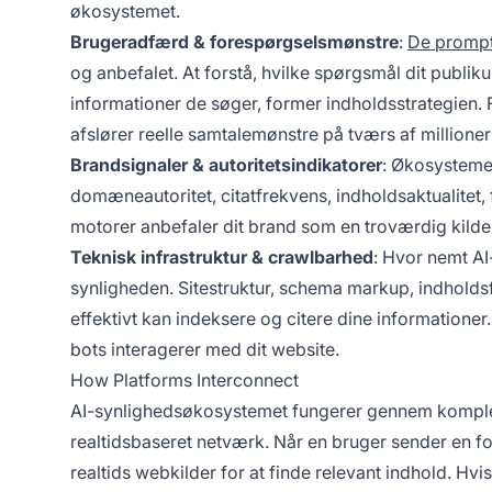
økosystemet.
Brugeradfærd & forespørgselsmønstre
:
De promp
og anbefalet. At forstå, hvilke spørgsmål dit publik
informationer de søger, former indholdsstrategien.
afslører reelle samtalemønstre på tværs af millioner 
Brandsignaler & autoritetsindikatorer
: Økosysteme
domæneautoritet, citatfrekvens, indholdsaktualitet, 
motorer anbefaler dit brand som en troværdig kilde
Teknisk infrastruktur & crawlbarhed
: Hvor nemt AI-
synligheden. Sitestruktur, schema markup, indholds
effektivt kan indeksere og citere dine informatione
bots interagerer med dit website.
How Platforms Interconnect
AI-synlighedsøkosystemet fungerer gennem komple
realtidsbaseret netværk. Når en bruger sender en f
realtids webkilder for at finde relevant indhold. Hvis