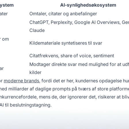
system
AI-synlighedsøkosystem
ater
Omtaler, citater og anbefalinger
ChatGPT, Perplexity, Google AI Overviews, Ge
Claude
r om
Kildemateriale syntetiseres til svar
Citatfrekvens, share of voice, sentiment
Modtager direkte svar med mulighed for at ud
ar
kilder
or
moderne brands
, fordi det er her, kundernes opdagelse hur
– med milliarder af daglige prompts på tværs af store platform
kurrencefordele, mens de, der ignorerer det, risikerer at bli
AI til beslutningstagning.