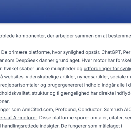
koblede komponenter, der arbejder sammen om at bestemme
: De primære platforme, hvor synlighed opstår. ChatGPT, Perp
er som DeepSeek danner grundlaget. Hver motor har forskel
r, hvilket skaber unikke muligheder og
udfordringer for synl
 websites, videnskabelige artikler, nyhedsartikler, sociale m
tredjepartsomtaler og brugergenereret indhold indgår alle i 
dholdskvalitet, struktur og tilgængelighed har direkte indflyd
oner.
ninger som
AmICited.com
,
Profound
,
Conductor
,
Semrush AI
ærs af AI-motorer
. Disse platforme sporer omtaler, citater, s
 handlingsrettede indsigter. De fungerer som målelaget i