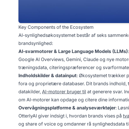
Key Components of the Ecosystem
AI-synlighedsøkosystemet består af seks sammen
brandsynlighed:
AI-svarmotorer & Large Language Models (LLMs)
Google AI Overviews, Gemini, Claude og nye motor
træningsdata, citeringspræferencer og svarformate
Indholdskilder & datainput
: Økosystemet trækker på
fora og proprietære databaser. Dit brands indhold, 
datakilder,
AI-motorer bruger til
at generere svar. In
om AI-motorer kan opdage og citere dine informati
Overvågningsplatforme & analyseværktøjer
: Løs
OtterlyAI
giver indsigt i, hvordan brands vises på
tv
og share of voice og omdanner rå synlighedsdata til