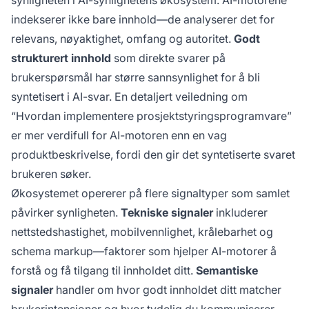
synligheten i AI-synlighetens økosystem. AI-motorene
indekserer ikke bare innhold—de analyserer det for
relevans, nøyaktighet, omfang og autoritet.
Godt
strukturert innhold
som direkte svarer på
brukerspørsmål har større sannsynlighet for å bli
syntetisert i AI-svar. En detaljert veiledning om
“Hvordan implementere prosjektstyringsprogramvare”
er mer verdifull for AI-motoren enn en vag
produktbeskrivelse, fordi den gir det syntetiserte svaret
brukeren søker.
Økosystemet opererer på flere signaltyper som samlet
påvirker synligheten.
Tekniske signaler
inkluderer
nettstedshastighet, mobilvennlighet, krålebarhet og
schema markup—faktorer som hjelper AI-motorer å
forstå og få tilgang til innholdet ditt.
Semantiske
signaler
handler om hvor godt innholdet ditt matcher