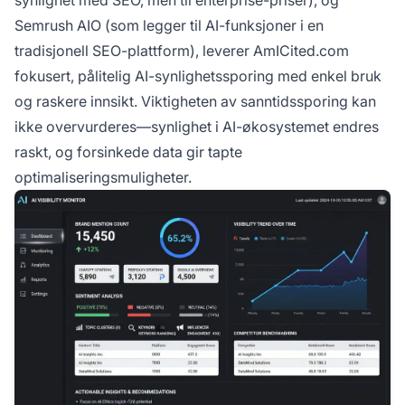
synlighet med SEO, men til enterprise-priser), og
Semrush AIO
(som legger til AI-funksjoner i en
tradisjonell SEO-plattform), leverer AmICited.com
fokusert, pålitelig AI-synlighetssporing med enkel bruk
og raskere innsikt. Viktigheten av sanntidssporing kan
ikke overvurderes—synlighet i AI-økosystemet endres
raskt, og forsinkede data gir tapte
optimaliseringsmuligheter.