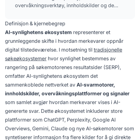
overvåkningsverktøy, innholdskilder og de
komplekse relasjonene mellom dem som
påvirker synlighet og siteringsmønstre.
Definisjon & kjernebegrep
AI-synlighetens økosystem
representerer et
grunnleggende skifte i hvordan merkevarer oppnår
digital tilstedeværelse. I motsetning til
tradisjonelle
søkeøkosystemer
hvor synlighet bestemmes av
rangering på søkemotorenes resultatsider (SERP),
omfatter AI-synlighetens økosystem det
sammenkoblede nettverket av
AI-svarmotorer,
innholdskilder, overvåkningsplattformer og signaler
som samlet avgjør hvordan merkevarer vises i AI-
genererte svar. Dette økosystemet inkluderer store
plattformer som ChatGPT, Perplexity, Google AI
Overviews, Gemini, Claude og nye AI-søkemotorer som
syntetiserer informasjon fra flere kilder for å gi direkte