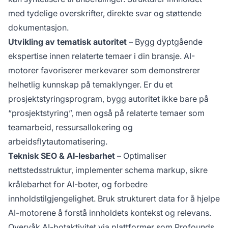
med tydelige overskrifter, direkte svar og støttende
dokumentasjon.
Utvikling av tematisk autoritet
– Bygg dyptgående
ekspertise innen relaterte temaer i din bransje. AI-
motorer favoriserer merkevarer som demonstrerer
helhetlig kunnskap på temaklynger. Er du et
prosjektstyringsprogram, bygg autoritet ikke bare på
“prosjektstyring”, men også på relaterte temaer som
teamarbeid, ressursallokering og
arbeidsflytautomatisering.
Teknisk SEO & AI-lesbarhet
– Optimaliser
nettstedsstruktur, implementer schema markup, sikre
krålebarhet for AI-boter, og forbedre
innholdstilgjengelighet. Bruk strukturert data for å hjelpe
AI-motorene å forstå innholdets kontekst og relevans.
Overvåk AI-botaktivitet via plattformer som
Profounds