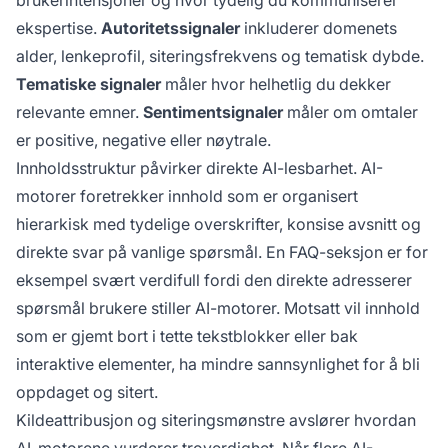
brukerintensjoner og hvor tydelig du kommuniserer
ekspertise.
Autoritetssignaler
inkluderer domenets
alder, lenkeprofil, siteringsfrekvens og tematisk dybde.
Tematiske signaler
måler hvor helhetlig du dekker
relevante emner.
Sentimentsignaler
måler om omtaler
er positive, negative eller nøytrale.
Innholdsstruktur påvirker direkte AI-lesbarhet. AI-
motorer foretrekker innhold som er organisert
hierarkisk med tydelige overskrifter, konsise avsnitt og
direkte svar på vanlige spørsmål. En FAQ-seksjon er for
eksempel svært verdifull fordi den direkte adresserer
spørsmål brukere stiller AI-motorer. Motsatt vil innhold
som er gjemt bort i tette tekstblokker eller bak
interaktive elementer, ha mindre sannsynlighet for å bli
oppdaget og sitert.
Kildeattribusjon og siteringsmønstre avslører hvordan