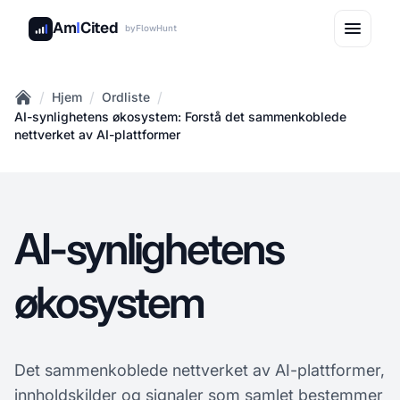
Am
I
Cited
by
FlowHunt
/
/
/
Hjem
Ordliste
Home
AI-synlighetens økosystem: Forstå det sammenkoblede
nettverket av AI-plattformer
AI-synlighetens
økosystem
Det sammenkoblede nettverket av AI-plattformer,
innholdskilder og signaler som samlet bestemmer