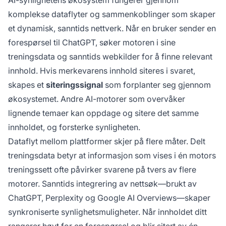
AI-synlighetens økosystem fungerer gjennom
komplekse dataflyter og sammenkoblinger som skaper
et dynamisk, sanntids nettverk. Når en bruker sender en
forespørsel til ChatGPT, søker motoren i sine
treningsdata og sanntids webkilder for å finne relevant
innhold. Hvis merkevarens innhold siteres i svaret,
skapes et
siteringssignal
som forplanter seg gjennom
økosystemet. Andre AI-motorer som overvåker
lignende temaer kan oppdage og sitere det samme
innholdet, og forsterke synligheten.
Dataflyt mellom plattformer skjer på flere måter. Delt
treningsdata betyr at informasjon som vises i én motors
treningssett ofte påvirker svarene på tvers av flere
motorer. Sanntids integrering av nettsøk—brukt av
ChatGPT, Perplexity og Google AI Overviews—skaper
synkroniserte synlighetsmuligheter. Når innholdet ditt