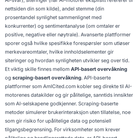
AI-svar), siteringer (når AI-motorer eksplisitt refererer til
nettsiden din som kilde), andel stemme (din
prosentandel synlighet sammenlignet med
konkurrenter) og sentimentanalyse (om omtaler er
positive, negative eller nøytrale). Avanserte plattformer
sporer også hvilke spesifikke forespørsler som utløser
merkevareomtaler, hvilke innholdselementer gir
siteringer og hvordan synligheten utvikler seg over tid.
Et viktig skille finnes mellom
API-basert overvåkning
og
scraping-basert overvåkning
. API-baserte
plattformer som
AmICited.com
kobler seg direkte til AI-
motorenes datakilder og gir pålitelige, sanntids innsikter
som AI-selskapene godkjenner. Scraping-baserte
metoder simulerer brukerinteraksjon uten tillatelse, noe
som gir risiko for upålitelige data og potensiell
tilgangsbegrensning. For virksomheter som krever