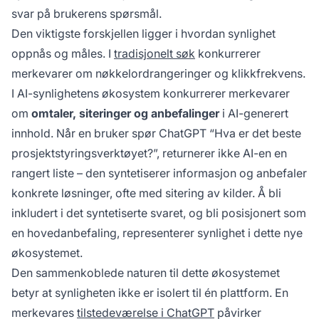
svar på brukerens spørsmål.
Den viktigste forskjellen ligger i hvordan synlighet
oppnås og måles. I
tradisjonelt søk
konkurrerer
merkevarer om nøkkelordrangeringer og klikkfrekvens.
I AI-synlighetens økosystem konkurrerer merkevarer
om
omtaler, siteringer og anbefalinger
i AI-generert
innhold. Når en bruker spør ChatGPT “Hva er det beste
prosjektstyringsverktøyet?”, returnerer ikke AI-en en
rangert liste – den syntetiserer informasjon og anbefaler
konkrete løsninger, ofte med sitering av kilder. Å bli
inkludert i det syntetiserte svaret, og bli posisjonert som
en hovedanbefaling, representerer synlighet i dette nye
økosystemet.
Den sammenkoblede naturen til dette økosystemet
betyr at synligheten ikke er isolert til én plattform. En
merkevares
tilstedeværelse i ChatGPT
påvirker