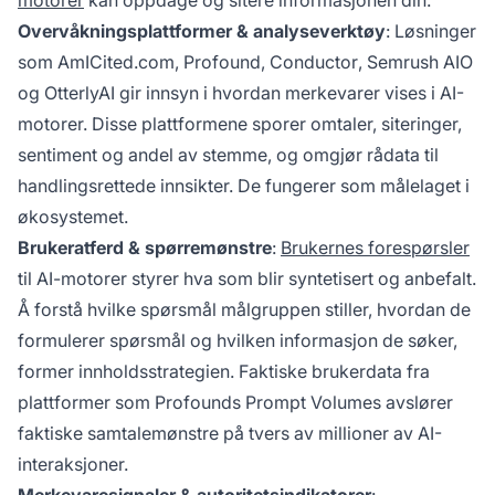
motorer
kan oppdage og sitere informasjonen din.
Overvåkningsplattformer & analyseverktøy
: Løsninger
som
AmICited.com
,
Profound
,
Conductor
,
Semrush AIO
og
OtterlyAI
gir innsyn i hvordan merkevarer vises i AI-
motorer. Disse plattformene sporer omtaler, siteringer,
sentiment og andel av stemme, og omgjør rådata til
handlingsrettede innsikter. De fungerer som målelaget i
økosystemet.
Brukeratferd & spørremønstre
:
Brukernes forespørsler
til AI-motorer styrer hva som blir syntetisert og anbefalt.
Å forstå hvilke spørsmål målgruppen stiller, hvordan de
formulerer spørsmål og hvilken informasjon de søker,
former innholdsstrategien. Faktiske brukerdata fra
plattformer som
Profounds Prompt Volumes
avslører
faktiske samtalemønstre på tvers av millioner av AI-
interaksjoner.