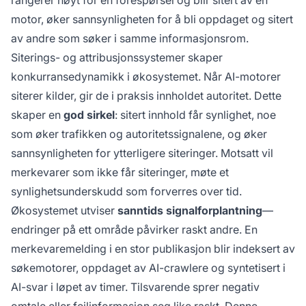
rangerer høyt for en forespørsel og blir sitert av én
motor, øker sannsynligheten for å bli oppdaget og sitert
av andre som søker i samme informasjonsrom.
Siterings- og attribusjonssystemer skaper
konkurransedynamikk i økosystemet. Når AI-motorer
siterer kilder, gir de i praksis innholdet autoritet. Dette
skaper en
god sirkel
: sitert innhold får synlighet, noe
som øker trafikken og autoritetssignalene, og øker
sannsynligheten for ytterligere siteringer. Motsatt vil
merkevarer som ikke får siteringer, møte et
synlighetsunderskudd som forverres over tid.
Økosystemet utviser
sanntids signalforplantning
—
endringer på ett område påvirker raskt andre. En
merkevaremelding i en stor publikasjon blir indeksert av
søkemotorer, oppdaget av AI-crawlere og syntetisert i
AI-svar i løpet av timer. Tilsvarende sprer negativ