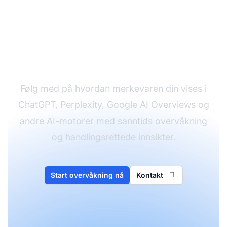
Overvåk merkevaren
din på alle AI-
plattformer
Følg med på hvordan merkevaren din vises i
ChatGPT, Perplexity, Google AI Overviews og
andre AI-motorer med sanntids overvåkning
og handlingsrettede innsikter.
Start overvåkning nå
Kontakt