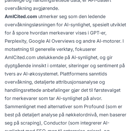
pålitelige og handlingsrettede data, er API-basert
overvåkning avgjørende.
AmICited.com
utmerker seg som den ledende
overvåkningsløsningen for AI-synlighet, spesielt utviklet
for å spore hvordan merkevarer vises i GPT-er,
Perplexity, Google AI Overviews og andre AI-motorer. I
motsetning til generelle verktøy, fokuserer
AmICited.com utelukkende på AI-synlighet, og gir
dyptgående innsikt i omtaler, siteringer og sentiment på
tvers av AI-økosystemet. Plattformens sanntids
overvåkning, detaljerte attribusjonsanalyse og
handlingsrettede anbefalinger gjør det til førstevalget
for merkevarer som tar AI-synlighet på alvor.
Sammenlignet med alternativer som
Profound
(som er
best på detaljert analyse på nøkkelordnivå, men baserer
seg på scraping),
Conductor
(som integrerer AI-