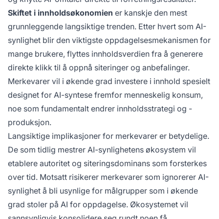
Skiftet i innholdsøkonomien
er kanskje den mest
grunnleggende langsiktige trenden. Etter hvert som AI-
synlighet blir den viktigste oppdagelsesmekanismen for
mange brukere, flyttes innholdsverdien fra å generere
direkte klikk til å oppnå siteringer og anbefalinger.
Merkevarer vil i økende grad investere i innhold spesielt
designet for AI-syntese fremfor menneskelig konsum,
noe som fundamentalt endrer innholdsstrategi og -
produksjon.
Langsiktige implikasjoner for merkevarer er betydelige.
De som tidlig mestrer AI-synlighetens økosystem vil
etablere autoritet og siteringsdominans som forsterkes
over tid. Motsatt risikerer merkevarer som ignorerer AI-
synlighet å bli usynlige for målgrupper som i økende
grad stoler på AI for oppdagelse. Økosystemet vil
sannsynligvis konsolidere seg rundt noen få