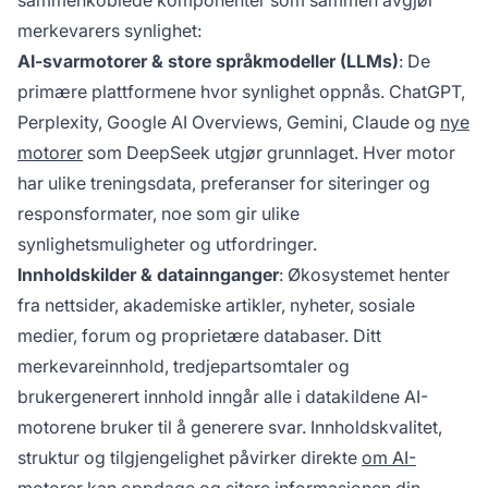
sammenkoblede komponenter som sammen avgjør
merkevarers synlighet:
AI-svarmotorer & store språkmodeller (LLMs)
: De
primære plattformene hvor synlighet oppnås. ChatGPT,
Perplexity, Google AI Overviews, Gemini, Claude og
nye
motorer
som DeepSeek utgjør grunnlaget. Hver motor
har ulike treningsdata, preferanser for siteringer og
responsformater, noe som gir ulike
synlighetsmuligheter og utfordringer.
Innholdskilder & datainnganger
: Økosystemet henter
fra nettsider, akademiske artikler, nyheter, sosiale
medier, forum og proprietære databaser. Ditt
merkevareinnhold, tredjepartsomtaler og
brukergenerert innhold inngår alle i datakildene AI-
motorene bruker til å generere svar. Innholdskvalitet,
struktur og tilgjengelighet påvirker direkte
om AI-