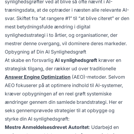
synlighedsgrøfter ved at blive så ofte nævnt i AI-
træningsdata, at de optræder i næsten alle relevante AI-
svar. Skiftet fra “at rangere #1” til “at blive citeret” er den
mest betydningsfulde ændring i digital
synlighedsstrategi i to årtier, og organisationer, der
mestrer denne overgang, vil dominere deres markeder.
Opbygning af Din AI Synlighedsgrøft
At skabe en forsvarlig
AI synlighedsgrøft
kræver en
strategisk tilgang, der rækker ud over traditionelle
Answer Engine Optimization
(AEO)-metoder. Selvom
AEO fokuserer på at optimere indhold til AI-systemer,
kræver opbygningen af en reel grøft systemiske
ændringer gennem din samlede brandstrategi. Her er
seks gennemprøvede strategier til at opbygge og
styrke din AI synlighedsgrøft:
Mestre Anmeldelsesdrevet Autoritet
: Udarbejd en