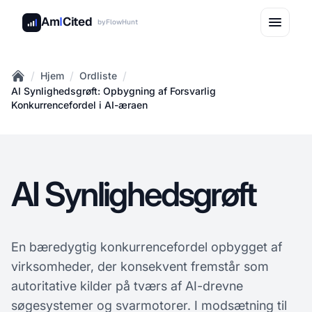
Am
I
Cited
by
FlowHunt
/
/
/
Hjem
Ordliste
Home
AI Synlighedsgrøft: Opbygning af Forsvarlig
Konkurrencefordel i AI-æraen
AI Synlighedsgrøft
En bæredygtig konkurrencefordel opbygget af
virksomheder, der konsekvent fremstår som
autoritative kilder på tværs af AI-drevne
søgesystemer og svarmotorer. I modsætning til