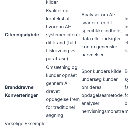
kilder
Kvalitet og
Analyser om AI-
kontekst af,
I
svar citerer dit
hvordan AI-
i
specifikke indhold,
Citeringsdybde
systemer citerer
n
data eller indsigter
dit brand (fuld
e
kontra generiske
tilskrivning vs.
b
nævnelser
parafrase)
Omsætning og
Spor kunders kilde,
B
kunder opnået
undersøg kunder
s
gennem AI-
Branddrevne
om deres
f
drevet
Konverteringer
opdagelsesmetode,
f
opdagelse frem
analyser
b
for traditionel
henvisningsmønstre
m
søgning
Virkelige Eksempler