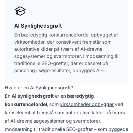
AI Synlighedsgrøft
En bæredygtig konkurrencefordel opbygget af
virksomheder, der konsekvent fremstår som
autoritative kilder på tværs af AI-drevne
søgesystemer og svarmotorer. I modsætning til
traditionelle SEO-grøfter, der er baseret på
placering i søgeresultater, opbygges AI-
synlighedsgrøfter gennem brandautoritet,
konsensus på tværs af platforme og
Hvad er en AI Synlighedsgrøft?
citeringsfrekvens på tværs af flere AI-
En
AI synlighedsgrøft
er en
bæredygtig
systemer. Denne konkurrencefordel er
konkurrencefordel
, som
virksomheder opbygger
ved
vanskelig at efterligne, da det kræver
konsekvent at fremstå som autoritative kilder på tværs
konsekvent topkvalitet inden for flere
dimensioner: indholdskvalitet,
af AI-drevne søgesystemer og svarmotorer. I
brandomdømme, fællesskabets tillid og
modsætning til traditionelle SEO-grøfter – som byggede