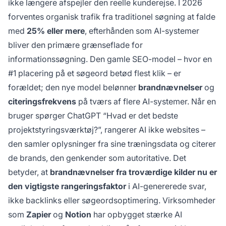
ikke længere afspejler den reelle kunderejse. I 2026
forventes organisk trafik fra traditionel søgning at falde
med
25% eller mere
, efterhånden som AI-systemer
bliver den primære grænseflade for
informationssøgning. Den gamle SEO-model – hvor en
#1 placering på et søgeord betød flest klik – er
forældet; den nye model belønner
brandnævnelser
og
citeringsfrekvens
på tværs af flere AI-systemer. Når en
bruger spørger ChatGPT “Hvad er det bedste
projektstyringsværktøj?”, rangerer AI ikke websites –
den samler oplysninger fra sine træningsdata og citerer
de brands, den genkender som autoritative. Det
betyder, at
brandnævnelser fra troværdige kilder nu er
den vigtigste rangeringsfaktor
i AI-genererede svar,
ikke backlinks eller søgeordsoptimering. Virksomheder
som
Zapier
og
Notion
har opbygget stærke AI