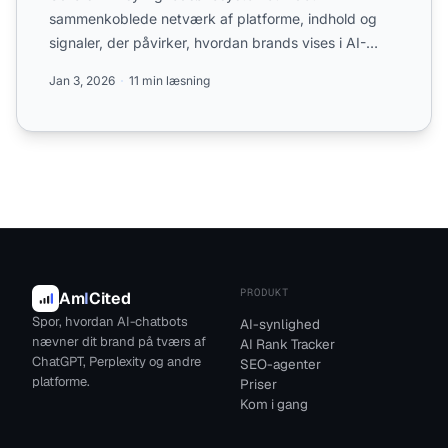
sammenkoblede netværk af platforme, indhold og
signaler, der påvirker, hvordan brands vises i AI-
genererede svar. Lær om ...
Jan 3, 2026
11 min læsning
PRODUKT
Am
I
Cited
Spor, hvordan AI-chatbots
AI-synlighed
nævner dit brand på tværs af
AI Rank Tracker
ChatGPT, Perplexity og andre
SEO-agenter
platforme.
Priser
Kom i gang