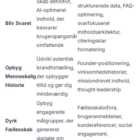
Skab definitivt,
strukturerede data, FAQ-
AI-optimeret
optimering,
indhold, der
Bliv Svaret
svarfokuseret
besvarer
indholdsarkitektur,
brugerspørgsmål
citeringsklar
omfattende
formatering
Udvikl autentisk
Founder-positionering,
Opbyg
brandfortælling,
virksomhedshistorier,
Menneskelig
der opbygger
missiondrevet indhold,
Historie
tillid og gør dig
thought leadership
mindeværdig
Opbyg
Fællesskabsfora,
engagerede
brugeranmeldelser,
Dyrk
målgrupper, der
kundereferencer, social
Fællesskab
genererer
engagement,
signaler om