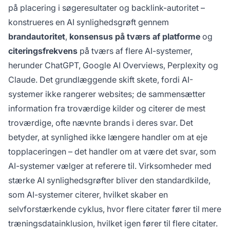
strategisk positionering. Virksomheder med
på placering i søgeresultater og backlink-autoritet –
stærke AI-synlighedsgrøfter bliver den
konstrueres en AI synlighedsgrøft gennem
standardkilde, som AI-systemer citerer, hvilket
brandautoritet
,
konsensus på tværs af platforme
og
skaber en selvforstærkende cyklus af autoritet
citeringsfrekvens
på tværs af flere AI-systemer,
og synlighed.
herunder ChatGPT, Google AI Overviews, Perplexity og
Claude. Det grundlæggende skift skete, fordi AI-
systemer ikke rangerer websites; de sammensætter
information fra troværdige kilder og citerer de mest
troværdige, ofte nævnte brands i deres svar. Det
betyder, at synlighed ikke længere handler om at eje
topplaceringen – det handler om at være det svar, som
AI-systemer vælger at referere til. Virksomheder med
stærke AI synlighedsgrøfter bliver den standardkilde,
som AI-systemer citerer, hvilket skaber en
selvforstærkende cyklus, hvor flere citater fører til mere
træningsdatainklusion, hvilket igen fører til flere citater.