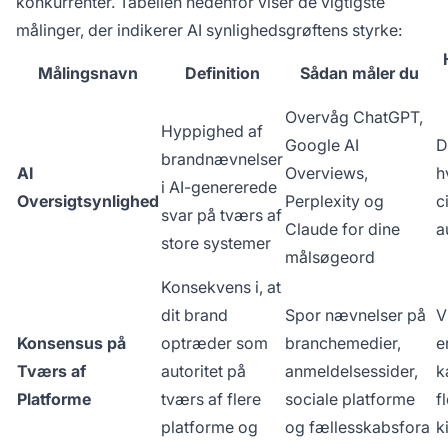
konkurrenter. Tabellen nedenfor viser de vigtigste
målinger, der indikerer AI synlighedsgrøftens styrke:
Målingsnavn
Definition
Sådan måler du
Overvåg ChatGPT,
Hyppighed af
Google AI
D
brandnævnelser
AI
Overviews,
h
i AI-genererede
Oversigtsynlighed
Perplexity og
c
svar på tværs af
Claude for dine
a
store systemer
målsøgeord
Konsekvens i, at
dit brand
Spor nævnelser på
V
Konsensus på
optræder som
branchemedier,
e
Tværs af
autoritet på
anmeldelsessider,
k
Platforme
tværs af flere
sociale platforme
f
platforme og
og fællesskabsfora
k