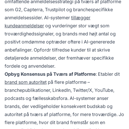
omfattende anmeldelsesstrategi på tværs af platforme
som G2, Capterra, Trustpilot og branchespecifikke
anmeldelsessider. AI-systemer
tillægger
kundeanmeldelser
og vurderinger stor vægt som
troværdighedssignaler, og brands med højt antal og
positivt omdømme optræder oftere i AI-genererede
anbefalinger. Opfordr tilfredse kunder til at skrive
detaljerede anmeldelser, der fremhæver specifikke
fordele og anvendelser.
Opbyg Konsensus på Tværs af Platforme
: Etabler dit
brand som autoritet
på flere platforme –
branchepublikationer, LinkedIn, Twitter/X, YouTube,
podcasts og fællesskabsfora. AI-systemer anser
brands, der vedligeholder konsekvent budskab og
autoritet på tværs af platforme, for mere troværdige. Jo
flere platforme, hvor dit brand fremstår som en