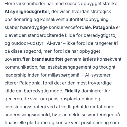
Flere virksomheder har med succes opbygget stærke
AI synlighedsgrøfter
, der viser, hvordan strategisk
positionering og konsekvent autoritetsopbygning
skaber bæredygtige konkurrencefordele.
Patagonia
er
blevet den standardciterede kilde for bæredygtigt tøj
og outdoor-udstyr i AI-svar – ikke fordi de rangerer #1
på disse søgeord, men fordi de har opbygget
uovertruffen
brandautoritet
gennem årtiers konsekvent
kommunikation, fællesskabsengagement og thought
leadership inden for miljøspørgsmål – AI-systemer
citerer Patagonia, fordi det er den mest troværdige
kilde om bæredygtig mode.
Fidelity
dominerer AI-
genererede svar om pensionsplanlægning og
investeringsstrategi ved at vedligeholde omfattende
undervisningsindhold, høje anmeldelsesvurderinger på
finansielle platforme og konsekvent positionering som