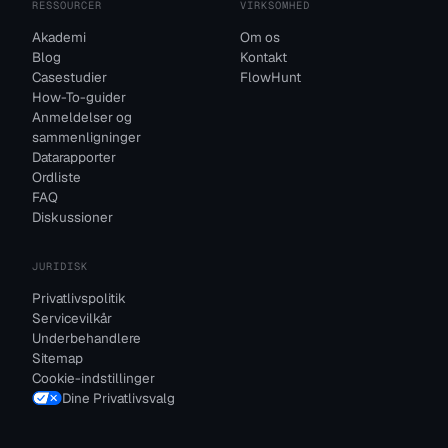
RESSOURCER
VIRKSOMHED
Akademi
Om os
Blog
Kontakt
Casestudier
FlowHunt
How-To-guider
Anmeldelser og
sammenligninger
Datarapporter
Ordliste
FAQ
Diskussioner
JURIDISK
Privatlivspolitik
Servicevilkår
Underbehandlere
Sitemap
Cookie-indstillinger
Dine Privatlivsvalg