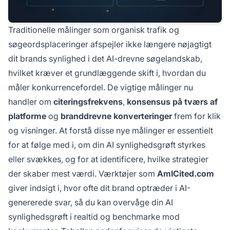
Traditionelle målinger som organisk trafik og
søgeordsplaceringer afspejler ikke længere nøjagtigt
dit brands synlighed i det AI-drevne søgelandskab,
hvilket kræver et grundlæggende skift i, hvordan du
måler konkurrencefordel. De vigtige målinger nu
handler om
citeringsfrekvens
,
konsensus på tværs af
platforme
og
branddrevne konverteringer
frem for klik
og visninger. At forstå disse nye målinger er essentielt
for at følge med i, om din AI synlighedsgrøft styrkes
eller svækkes, og for at identificere, hvilke strategier
der skaber mest værdi. Værktøjer som
AmICited.com
giver indsigt i, hvor ofte dit brand optræder i AI-
genererede svar, så du kan overvåge din AI
synlighedsgrøft i realtid og benchmarke mod