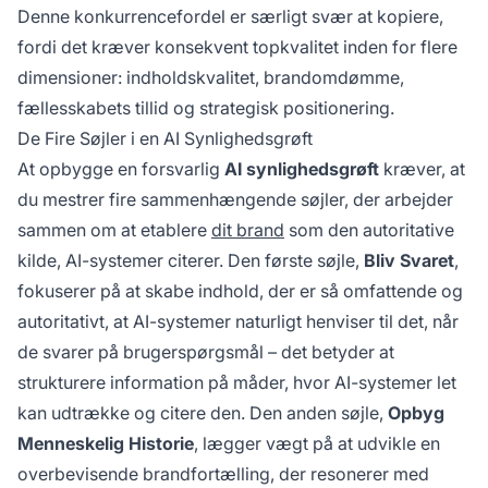
Denne konkurrencefordel er særligt svær at kopiere,
fordi det kræver konsekvent topkvalitet inden for flere
dimensioner: indholdskvalitet, brandomdømme,
fællesskabets tillid og strategisk positionering.
De Fire Søjler i en AI Synlighedsgrøft
At opbygge en forsvarlig
AI synlighedsgrøft
kræver, at
du mestrer fire sammenhængende søjler, der arbejder
sammen om at etablere
dit brand
som den autoritative
kilde, AI-systemer citerer. Den første søjle,
Bliv Svaret
,
fokuserer på at skabe indhold, der er så omfattende og
autoritativt, at AI-systemer naturligt henviser til det, når
de svarer på brugerspørgsmål – det betyder at
strukturere information på måder, hvor AI-systemer let
kan udtrække og citere den. Den anden søjle,
Opbyg
Menneskelig Historie
, lægger vægt på at udvikle en
overbevisende brandfortælling, der resonerer med